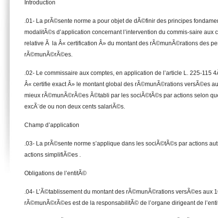
Introduction
.01- La prÃ©sente norme a pour objet de dÃ©finir des principes fondamen
modalitÃ©s d’application concernant l’intervention du commis-saire aux c
relative Ã la Â« certification Â» du montant des rÃ©munÃ©rations des p
rÃ©munÃ©rÃ©es.
.02- Le commissaire aux comptes, en application de l’article L. 225-115
Â« certifie exact Â» le montant global des rÃ©munÃ©rations versÃ©es a
mieux rÃ©munÃ©rÃ©es Ã©tabli par les sociÃ©tÃ©s par actions selon que l
excÃ¨de ou non deux cents salariÃ©s.
Champ d’application
.03- La prÃ©sente norme s’applique dans les sociÃ©tÃ©s par actions au
actions simplifiÃ©es .
Obligations de l’entitÃ©
.04- L’Ã©tablissement du montant des rÃ©munÃ©rations versÃ©es aux 1
rÃ©munÃ©rÃ©es est de la responsabilitÃ© de l’organe dirigeant de l’enti