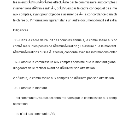
les mieux rÃ©munÃ©rÃ©es effectuÃ©e par le commissaire aux comptes s’i
interventions dÃ©finiesâ€¦ Â», prÃ©vues par le cadre conceptuel des int
aux comptes, ayant pour objet de s’assurer de Â« la concordance d’un chi
le chiffre ou l’information figurant dans un autre document dont il est extra
Diligences
.06- Dans le cadre de l’audit des comptes annuels, le commissaire aux c
contrÃ´les sur les postes de rÃ©munÃ©ration ; il s’assure que le montant
rÃ©munÃ©rations qu’il a Ã attester, concorde avec les informations obten
.07- Lorsque le commissaire aux comptes constate que le montant global 
dirigeants de le rectifier avant de dÃ©livrer son attestation.
A dÃ©faut, le commissaire aux comptes ne dÃ©livre pas son attestation.
.08- Lorsque le montant :
– est communiquÃ© aux actionnaires sans que le commissaire aux compt
attestation ;
– ou n’est pas communiquÃ©,