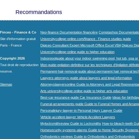
Recommandations
Finceo - Finance & Co
Neo-finance Documentation financière
Comptashop Documentation 
Site d'information gratuit
Universitycollege-online.com/finance : Finance studies guide
Paris - France
Digiceo Consultant Expert Microsoft Office Excel VBA
Digiceo Digi
Universitycollege-online guide to higher education
Copyright 2026
Indoorpoolguide about your indoor swimming pool, hot tub, spa or 
Tout droit de reproduction
Mon-guide-epilation-definitive sur les techniques d'épilation définit
reserve.
Permanent-hair-removal-guide about permanent hair removal tec
Lawyers-attorneys-guide about lawyers and legal information
Sitemap
Attorneyslawyersonline Guide to Attorneys and Legal Representa
Arts.universitycollege-online guide to higher arts education
Best-car-insurance-guide Car Insurance Guide
Ideas-for-birthday
Funeral-arrangements-guide Guide to Funeral Homes and Arran
Personalinjury-lawyer-in Personal Injury Lawyer Guide
Vehicle-accident-lawyer Vehicle Accident Lawyers
Mylocksmithreview Guide to Locksmiths
How-to-bleach-teeth Gui
Homesecurity-systems-alarms Guide to Home Security Systems
Orthodontics-reviews Guide to Orthodontics and Orthodontists