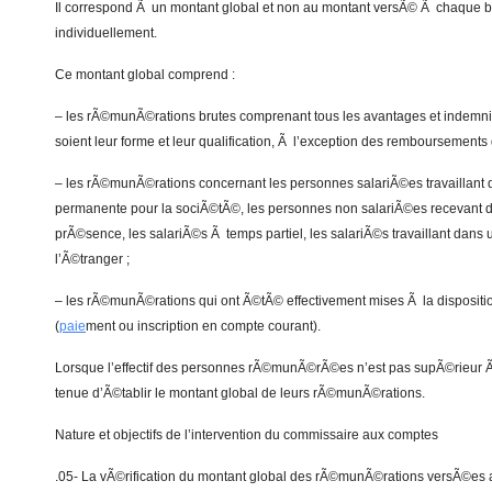
Il correspond Ã un montant global et non au montant versÃ© Ã chaque 
individuellement.
Ce montant global comprend :
– les rÃ©munÃ©rations brutes comprenant tous les avantages et indemn
soient leur forme et leur qualification, Ã l’exception des remboursements de
– les rÃ©munÃ©rations concernant les personnes salariÃ©es travaillant 
permanente pour la sociÃ©tÃ©, les personnes non salariÃ©es recevant d
prÃ©sence, les salariÃ©s Ã temps partiel, les salariÃ©s travaillant dans
l’Ã©tranger ;
– les rÃ©munÃ©rations qui ont Ã©tÃ© effectivement mises Ã la disposit
(
paie
ment ou inscription en compte courant).
Lorsque l’effectif des personnes rÃ©munÃ©rÃ©es n’est pas supÃ©rieur Ã 
tenue d’Ã©tablir le montant global de leurs rÃ©munÃ©rations.
Nature et objectifs de l’intervention du commissaire aux comptes
.05- La vÃ©rification du montant global des rÃ©munÃ©rations versÃ©es 