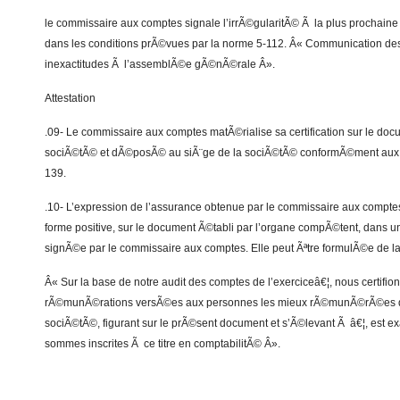
le commissaire aux comptes signale l’irrÃ©gularitÃ© Ã la plus procha
dans les conditions prÃ©vues par la norme 5-112. Â« Communication des 
inexactitudes Ã l’assemblÃ©e gÃ©nÃ©rale Â».
Attestation
.09- Le commissaire aux comptes matÃ©rialise sa certification sur le doc
sociÃ©tÃ© et dÃ©posÃ© au siÃ¨ge de la sociÃ©tÃ© conformÃ©ment aux ar
139.
.10- L’expression de l’assurance obtenue par le commissaire aux compte
forme positive, sur le document Ã©tabli par l’organe compÃ©tent, dans un
signÃ©e par le commissaire aux comptes. Elle peut Ãªtre formulÃ©e de la
Â« Sur la base de notre audit des comptes de l’exerciceâ€¦, nous certifio
rÃ©munÃ©rations versÃ©es aux personnes les mieux rÃ©munÃ©rÃ©es d
sociÃ©tÃ©, figurant sur le prÃ©sent document et s’Ã©levant Ã â€¦, est ex
sommes inscrites Ã ce titre en comptabilitÃ© Â».