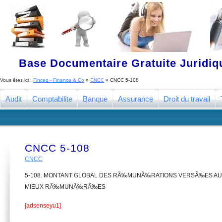
Base Documentaire Gratuite Juridi
Vous êtes ici :
Finceo - Finance & Co
»
CNCC
»
CNCC 5-108
Audit
Comptabilite
Banque
Assurance
Droit du travail
CNCC 5-108
CNCC
5-108. MONTANT GLOBAL DES RÃ‰MUNÃ‰RATIONS VERSÃ‰ES A
MIEUX RÃ‰MUNÃ‰RÃ‰ES
[adsenseyu1]