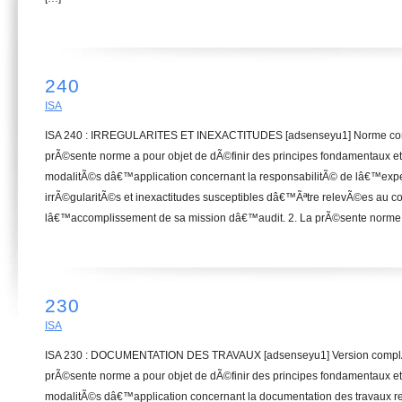
240
ISA
ISA 240 : IRREGULARITES ET INEXACTITUDES [adsenseyu1] Norme compl
prÃ©sente norme a pour objet de dÃ©finir des principes fondamentaux et
modalitÃ©s dâ€™application concernant la responsabilitÃ© de lâ€™expe
irrÃ©gularitÃ©s et inexactitudes susceptibles dâ€™Ãªtre relevÃ©es au c
lâ€™accomplissement de sa mission dâ€™audit. 2. La prÃ©sente norme
230
ISA
ISA 230 : DOCUMENTATION DES TRAVAUX [adsenseyu1] Version complÃ¨t
prÃ©sente norme a pour objet de dÃ©finir des principes fondamentaux et
modalitÃ©s dâ€™application concernant la documentation des travaux rel