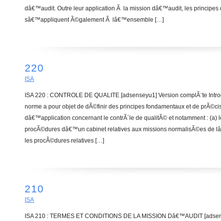
dâ€™audit. Outre leur application Ã la mission dâ€™audit, les principe
sâ€™appliquent Ã©galement Ã lâ€™ensemble […]
220
ISA
ISA 220 : CONTROLE DE QUALITE [adsenseyu1] Version complÃ¨te Introd
norme a pour objet de dÃ©finir des principes fondamentaux et de prÃ©ci
dâ€™application concernant le contrÃ´le de qualitÃ© et notamment : (a) le
procÃ©dures dâ€™un cabinet relatives aux missions normalisÃ©es de lâ
les procÃ©dures relatives […]
210
ISA
ISA 210 : TERMES ET CONDITIONS DE LA MISSION Dâ€™AUDIT [adsens