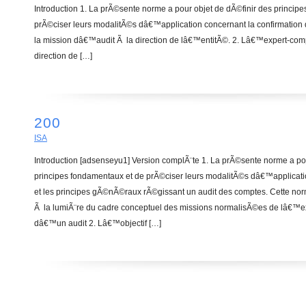
Introduction 1. La prÃ©sente norme a pour objet de dÃ©finir des princip
prÃ©ciser leurs modalitÃ©s dâ€™application concernant la confirmation 
la mission dâ€™audit Ã la direction de lâ€™entitÃ©. 2. Lâ€™expert-comp
direction de […]
200
ISA
Introduction [adsenseyu1] Version complÃ¨te 1. La prÃ©sente norme a pou
principes fondamentaux et de prÃ©ciser leurs modalitÃ©s dâ€™applicati
et les principes gÃ©nÃ©raux rÃ©gissant un audit des comptes. Cette nor
Ã la lumiÃ¨re du cadre conceptuel des missions normalisÃ©es de lâ€™ex
dâ€™un audit 2. Lâ€™objectif […]