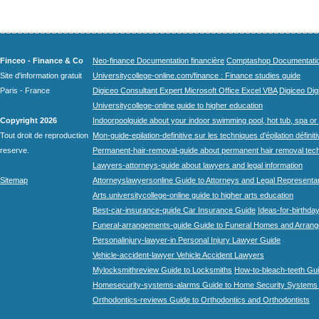
Finceo - Finance & Co
Neo-finance Documentation financière
Comptashop Documentation 
Site d'information gratuit
Universitycollege-online.com/finance : Finance studies guide
Paris - France
Digiceo Consultant Expert Microsoft Office Excel VBA
Digiceo Digi
Universitycollege-online guide to higher education
Copyright 2026
Indoorpoolguide about your indoor swimming pool, hot tub, spa or 
Tout droit de reproduction
Mon-guide-epilation-definitive sur les techniques d'épilation définit
reserve.
Permanent-hair-removal-guide about permanent hair removal tec
Lawyers-attorneys-guide about lawyers and legal information
Sitemap
Attorneyslawyersonline Guide to Attorneys and Legal Representa
Arts.universitycollege-online guide to higher arts education
Best-car-insurance-guide Car Insurance Guide
Ideas-for-birthday
Funeral-arrangements-guide Guide to Funeral Homes and Arran
Personalinjury-lawyer-in Personal Injury Lawyer Guide
Vehicle-accident-lawyer Vehicle Accident Lawyers
Mylocksmithreview Guide to Locksmiths
How-to-bleach-teeth Gui
Homesecurity-systems-alarms Guide to Home Security Systems
Orthodontics-reviews Guide to Orthodontics and Orthodontists