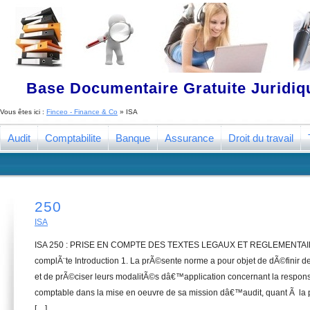
Base Documentaire Gratuite Juridi
Vous êtes ici :
Finceo - Finance & Co
» ISA
Audit
Comptabilite
Banque
Assurance
Droit du travail
250
ISA
ISA 250 : PRISE EN COMPTE DES TEXTES LEGAUX ET REGLEMENTAIR
complÃ¨te Introduction 1. La prÃ©sente norme a pour objet de dÃ©finir 
et de prÃ©ciser leurs modalitÃ©s dâ€™application concernant la respon
comptable dans la mise en oeuvre de sa mission dâ€™audit, quant Ã la p
[…]