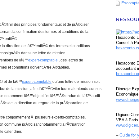
Escompte 
RESSOU
dÃ©finir des principes fondamentaux et de prÃ©ciser
rnant la confirmation des termes et conditions de la
Hexaconto Ex
â€™entitÃ©.
Conseil à Pa
 la direction de lâ€™entitÃ© des termes et conditions
hexaconto.
consignÃ©s dans une lettre de mission.
rventions de lâ€™
expert-comptable
, des lettres de
Hexaconto E
es et conditions doivent Ãªtre Ã©tablies.
accountant i
hexaconto.c
Ã© et de lâ€™
expert-comptable
qu’une lettre de mission soit
t de la mission, afin dâ€™Ã©viter tout malentendu sur ses
Dinergie Exp
Economique 
©cise notamment lâ€™objectif et lâ€™Ã©tendue de lâ€™audit
www.dinergi
tÃ©s de la direction au regard de la prÃ©paration de
Digiceo Cons
©e conjointement Ã plusieurs experts-comptables,
VBA à Paris
sion commune prÃ©cisant notamment la rÃ©partition
www.digiceo.
le calendrier.
–
Guide for 