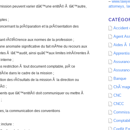
–
www.lawyer
attorneys, la
de mission peuvent varier dâ€™une entitÃ© Ã lâ€™autre,
CATÉGO
ptes ;
concernant la prÃ©paration et la prÃ©sentation des
Accident d
Agent As
ant rÃ©fÃ©rence aux normes de la profession ;
Aides Ã l
e anomalie significative du fait mÃªme du recours aux
entes Ã lâ€™audit, ainsi quâ€™aux limites inhÃ©rentes Ã
Apprenti
interne ;
Assurance
 restriction Ã tout document comptable, piÃ¨ce
Assurance
ndÃ©e dans le cadre de la mission ;
Banque
ion des rÃ©sultats de la mission Ã la direction ou
Ã© ;
ChÃ´mag
uments que lâ€™entitÃ© doit communiquer ou mettre Ã
CNC
;
CNCC
ses, la communication des conventions
Commissa
Comptabil
inclure :
Conflit E