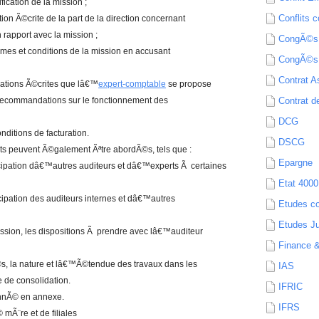
fication de la mission ;
Conflits c
ion Ã©crite de la part de la direction concernant
n rapport avec la mission ;
CongÃ©s
mes et conditions de la mission en accusant
CongÃ©s
Contrat A
cations Ã©crites que lâ€™
expert-comptable
se propose
 recommandations sur le fonctionnement des
Contrat de
DCG
ditions de facturation.
DSCG
s peuvent Ã©galement Ãªtre abordÃ©s, tels que :
Epargne
ticipation dâ€™autres auditeurs et dâ€™experts Ã certaines
Etat 4000
icipation des auditeurs internes et dâ€™autres
Etudes c
Etudes Ju
sion, les dispositions Ã prendre avec lâ€™auditeur
Finance 
s, la nature et lâ€™Ã©tendue des travaux dans les
IAS
 de consolidation.
IFRIC
onnÃ© en annexe.
IFRS
mÃ¨re et de filiales