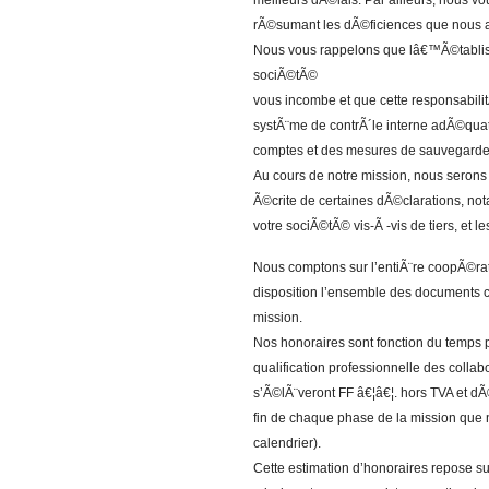
meilleurs dÃ©lais. Par ailleurs, nous vo
rÃ©sumant les dÃ©ficiences que nous 
Nous vous rappelons que lâ€™Ã©tablis
sociÃ©tÃ©
vous incombe et que cette responsabili
systÃ¨me de contrÃ´le interne adÃ©quats,
comptes et des mesures de sauvegarde 
Au cours de notre mission, nous sero
Ã©crite de certaines dÃ©clarations, n
votre sociÃ©tÃ© vis-Ã -vis de tiers, et l
Nous comptons sur l’entiÃ¨re coopÃ©rati
disposition l’ensemble des documents 
mission.
Nos honoraires sont fonction du temps 
qualification professionnelle des colla
s’Ã©lÃ¨veront FF â€¦â€¦. hors TVA et dÃ©
fin de chaque phase de la mission que 
calendrier).
Cette estimation d’honoraires repose s