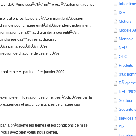
Infraction
iteur dâ€™une sociÃ©tÃ© mÃ¨re est Ã©galement auditeur
ISA
onsolidation, les facteurs dÃ©terminant la dÃ©cision
Metiers
distincte pour chaque entitÃ© dÃ©pendent, notamment :
Modele Au
omination de lâ€™auditeur dans ces entitÃ©s ;
Monnaie
mplis par dâ€™autres auditeurs ;
tÃ©s par la sociÃ©tÃ© mÃ¨re ;
NEP
rection de chacune de ces entitÃ©s.
OEC
Produits f
pplicable Ã partir du 1er janvier 2002.
prud'hom
RÃ¨gleme
REF 990
d’exemple en illustration des principes Ã©dictÃ©es par la
Secteur
ux exigences et aux circonstances de chaque cas
Securite 
services 
 par la prÃ©sente les termes et les conditions de mise
Sic
vous avez bien voulu nous confier.
Uncatego