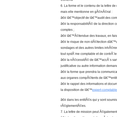
6. La forme et le contenu de la lettre 
mais elle mentionne en gÃ©nÃ©ral :
â€¢ lâ€™objectif de lâ€™audit des com
â€¢ la responsabilitÃ© de la direction 
comptes ;
â€¢ lâ€™Ã©tendue des travaux, en fais
â€¢ le risque de non-dÃ©tection dâ€™un
sondages et des autres limites inhÃ©r
tout systÃ¨me comptable et de contrÃ´le 
â€¢ la nÃ©cessitÃ© de lâ€™accÃ¨s sans
justificative ou autre information dema
â€¢ la forme que prendra la communicat
aux organes compÃ©tents de lâ€™entit
â€¢ le rappel des informations et doc
la disposition de lâ€™
expert-comptable
â€¢ dans les entitÃ©s qui y sont soumi
rÃ©glementÃ©es.
7. La lettre de mission peut Ã©galement 