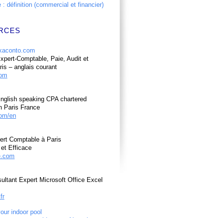
: définition (commercial et financier)
RCES
pert-Comptable, Paie, Audit et
ris – anglais courant
com
nglish speaking CPA chartered
n Paris France
om/en
ert Comptable à Paris
et Efficace
e.com
ultant Expert Microsoft Office Excel
fr
your indoor pool