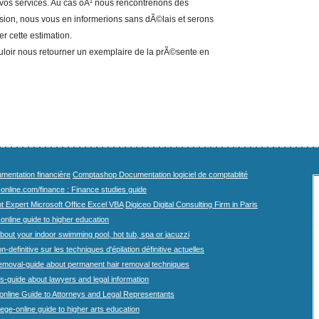
 vos services. Au cas oÃ¹ nous rencontrerions des
ssion, nous vous en informerions sans dÃ©lais et serons
 cette estimation.
loir nous retourner un exemplaire de la prÃ©sente en
mentation financière
Comptashop Documentation logiciel de comptablité
-online.com/finance : Finance studies guide
t Expert Microsoft Office Excel VBA
Digiceo Digital Consulting Firm in Paris
-online guide to higher education
bout your indoor swimming pool, hot tub, spa or jacuzzi
n-definitive sur les techniques d'épilation définitive actuelles
emoval-guide about permanent hair removal techniques
-guide about lawyers and legal information
online Guide to Attorneys and Legal Representants
lege-online guide to higher arts education