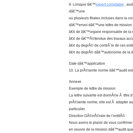
9. Lorsque lâ€™
expert-comptable
, aud
dâ€™une
ou plusieurs filiales incluses dans la c
dâ€™envoi dâ€™une lettre de mission 
â€¢ de lâ€™organe responsable de la n
â€¢ de lâ€™Ã©tendue des travaux acco
â€¢ du degrÃ© de contrÃ´le de ces enti
â€¢ du degrÃ© dâ€™autonomie de la di
Date dâ€™application
10. La prÃ©sente norme dâ€™audit est a
Annexe
Exemple de lettre de mission
La lettre suivante est donnÃ©e Ã titre 
prÃ©sente norme; elle est Ã adapter a
particulier.
Direction GÃ©nÃ©rale de l’entitÃ© :
Nous avons le plaisir de vous confirmer
en oeuvre de la mission dâ€™audit que 