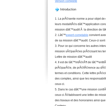
Version complete
Introduction
1. La prÃ©sente norme a pour objet de 
leurs modalitÃ©s dâ€™application conce
mission dâ€™audit Ã la direction de l
2. Lâ€™
expert-comptable
convient avec
de sa mission dâ€™audit. Ceux-ci sont 
3. Pour ce qui concerne les autres inte
mission sÃ©parÃ©es prÃ©cisant les term
Lettre de mission dâ€™audit
4. Il est de lâ€™intÃ©rÃªt de lâ€™entit
prÃ©parÃ©e, de prÃ©fÃ©rence au dÃ©bu
termes et conditions. Cette lettre prÃ
des comptes, ainsi que les responsabili
ceux-ci.
5. Dans le cas dâ€™une mission confiÃ
ceux-ci Ã©tablissent une lettre de mis
des travaux et des honoraires ainsi que 
Contenu