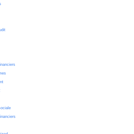
s
dit
inanciers
mes
nt
2
sociale
financiers
rized