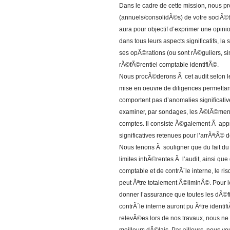
Dans le cadre de cette mission, nous 
(annuels/consolidÃ©s) de votre sociÃ©t
aura pour objectif d’exprimer une opini
dans tous leurs aspects significatifs, la
ses opÃ©rations (ou sont rÃ©guliers, s
rÃ©fÃ©rentiel comptable identifiÃ©.
Nous procÃ©derons Ã cet audit selon le
mise en oeuvre de diligences permettan
comportent pas d’anomalies significativ
examiner, par sondages, les Ã©lÃ©ment
comptes. Il consiste Ã©galement Ã apprÃ
significatives retenues pour l’arrÃªtÃ©
Nous tenons Ã souligner que du fait du
limites inhÃ©rentes Ã l’audit, ainsi qu
comptable et de contrÃ´le interne, le r
peut Ãªtre totalement Ã©liminÃ©. Pour 
donner l’assurance que toutes les dÃ©f
contrÃ´le interne auront pu Ãªtre identi
relevÃ©es lors de nos travaux, nous ne