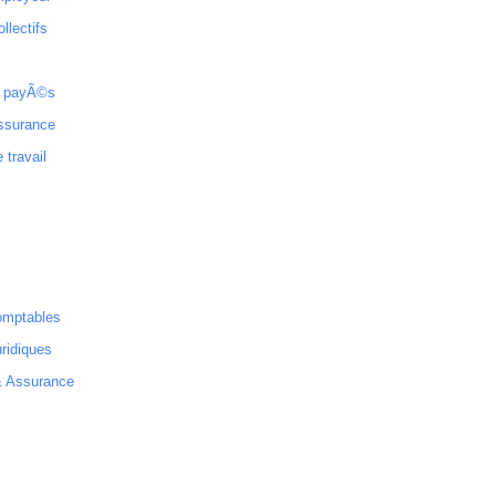
ollectifs
 payÃ©s
ssurance
 travail
omptables
ridiques
& Assurance