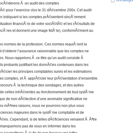
procÃ©derons Ã un audit des comptes
Ã© pour l’exercice clos le 31 dÃ©cembre 200x. Cet audit
on indiquant si les comptes prÃ©sentent sincÃ¨rement
 situation financiÃ¨re de votre sociÃ©tÃ© et les rÃ©sultats de
incÃ¨res et donnent une image fidÃ¨le), conformÃ©ment au
s normes de la profession. Ces normes requiÃ¨rent la
t d’obtenir l’assurance raisonnable que les comptes ne
es. Nous rappelons Ã ce titre qu’un audit consiste Ã
s probants justifiant les donnÃ©es contenues dans les
©cier les principes comptables suivis et les estimations
 des comptes, et Ã apprÃ©cier leur prÃ©sentation d’ensemble.
 recours Ã la technique des sondages, et des autres
e de celles inhÃ©rentes au fonctionnement de tout systÃ¨me
isque de non-dÃ©tection d’une anomalie significative ne
les mÃªmes raisons, nous ne pourrons non plus vous
iciences majeures dans le systÃ¨me comptable et de
fiÃ©es. Cependant, si de telles dÃ©ficiences venaient Ã Ãªtre
 manquerions pas de vous en informer dans les