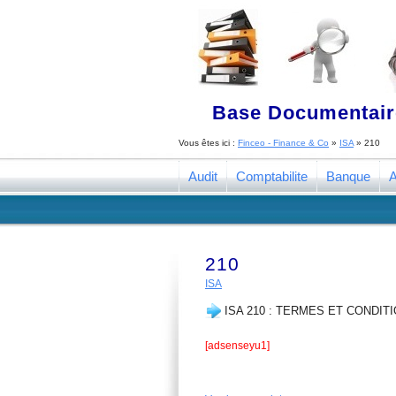
Base Documentaire
Vous êtes ici :
Finceo - Finance & Co
»
ISA
»
210
Audit
Comptabilite
Banque
A
210
ISA
ISA 210 : TERMES ET CONDIT
[adsenseyu1]