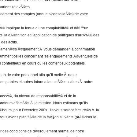
us soumettrons Ã la fin de nos travaux une lettre
aurions relevÃ©es.
sement des comptes (annuels/consolidÃ©s) de votre
tÃ© implique la tenue d’une comptabilitÃ© et dâ€™un
 la dÃ©finition et l’application de politiques d’arrÃªtÃ© des
des actifs.
ns amenÃ©s Ã©galement Ã vous demander la confirmation
otamment celles concernant les engagements Ã©ventuels de
es contentieux en cours ou les contentieux potentiels.
on de votre personnel afin qu’il mette Ã notre
comptables et autres informations nÃ©cessaires Ã notre
passÃ©, du niveau de responsabilitÃ© et de la
borateurs affectÃ©s Ã la mission. Nous estimons qu’ils
bours, pour l’exercice 200x . Ils vous seront facturÃ©s Ã la
nous avons planifiÃ©e de la faÃ§on suivante (prÃ©ciser le
ur des conditions de dÃ©roulement normal de notre