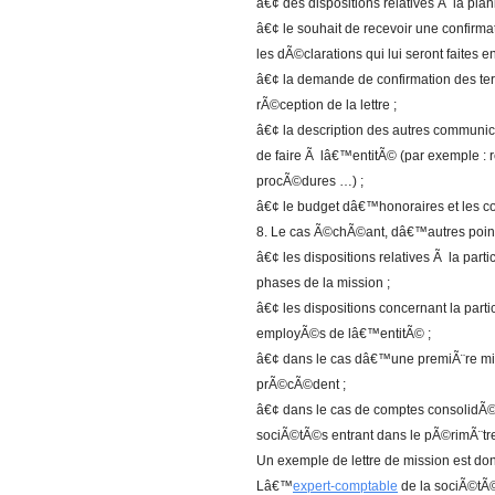
â€¢ des dispositions relatives Ã la plani
â€¢ le souhait de recevoir une confirmat
les dÃ©clarations qui lui seront faites e
â€¢ la demande de confirmation des ter
rÃ©ception de la lettre ;
â€¢ la description des autres communi
de faire Ã lâ€™entitÃ© (par exemple :
procÃ©dures …) ;
â€¢ le budget dâ€™honoraires et les con
8. Le cas Ã©chÃ©ant, dâ€™autres point
â€¢ les dispositions relatives Ã la par
phases de la mission ;
â€¢ les dispositions concernant la part
employÃ©s de lâ€™entitÃ© ;
â€¢ dans le cas dâ€™une premiÃ¨re mis
prÃ©cÃ©dent ;
â€¢ dans le cas de comptes consolidÃ©
sociÃ©tÃ©s entrant dans le pÃ©rimÃ¨tre
Un exemple de lettre de mission est d
Lâ€™
expert-comptable
de la sociÃ©tÃ© 