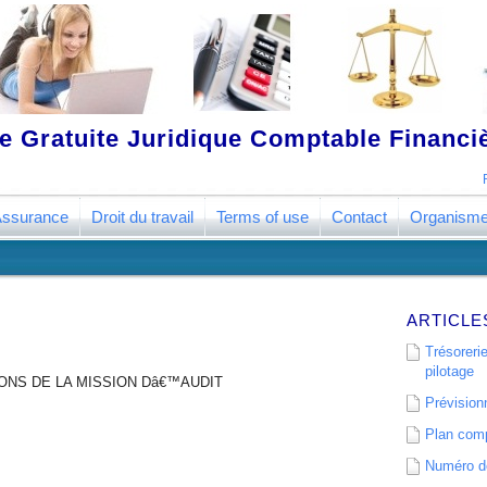
 Gratuite Juridique Comptable Financ
ssurance
Droit du travail
Terms of use
Contact
Organism
ARTICLE
Trésorerie
pilotage
IONS DE LA MISSION Dâ€™AUDIT
Prévisionn
Plan comp
Numéro de