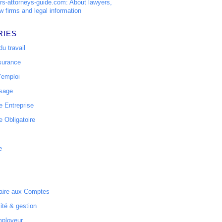
s-attorneys-guide.com: About lawyers,
w firms and legal information
RIES
u travail
surance
'emploi
ssage
 Entreprise
 Obligatoire
e
ire aux Comptes
ité & gestion
mployeur