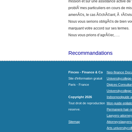
mission et sur une assistance active de
problÃ¨mes particuliers en cours de mi
amenÃ©s, le cas Ã©chÃ©ant, Ã rÃ©viser
Nous vous serions obligÃ©s de bien vou
marquant votre accord sur ses termes.
Nous vous prions d’agrÃ©er,…..
Recommandations
Finceo - Finance & Co
Neo-finance Docu
Site d'information gratuit
Universitycollege
Paris - France
Digiceo Consultan
Universitycollege
Copyright 2026
Indoorpoolguide a
Tout droit de reproduction
Mon-guide-epilatio
reserve.
Permanent-hair-r
Lawyers-attorneys
Sitemap
Attorneyslawyers
Arts.universitycol