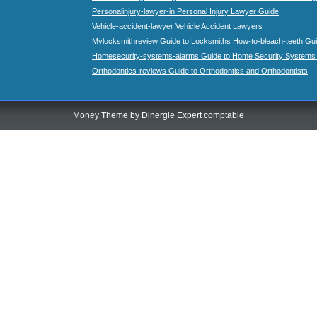
Personalinjury-lawyer-in Personal Injury Lawyer Guide
Vehicle-accident-lawyer Vehicle Accident Lawyers
Mylocksmithreview Guide to Locksmiths
How-to-bleach-teeth Gui
Homesecurity-systems-alarms Guide to Home Security Systems
Orthodontics-reviews Guide to Orthodontics and Orthodontists
Money Theme by
Dinergie Expert comptable