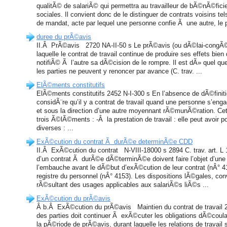
qualitÃ© de salariÃ© qui permettra au travailleur de bÃ©nÃ©ficier
sociales. Il convient donc de le distinguer de contrats voisins te
de mandat, acte par lequel une personne confie Ã une autre, le p
duree du prÃ©avis
II.Â PrÃ©avis 2720 NA-II-50 s Le prÃ©avis (ou dÃ©lai-congÃ©
laquelle le contrat de travail continue de produire ses effets bien 
notifiÃ© Ã l’autre sa dÃ©cision de le rompre. Il est dÃ» quel que 
les parties ne peuvent y renoncer par avance (C. trav. ...
ElÃ©ments constitutifs
ElÃ©ments constitutifs 2452 N-I-300 s En l’absence de dÃ©finiti
considÃ¨re qu’il y a contrat de travail quand une personne s’enga
et sous la direction d’une autre moyennant rÃ©munÃ©ration. Cett
trois Ã©lÃ©ments : -Â la prestation de travail : elle peut avoir p
diverses : ...
ExÃ©cution du contrat Ã durÃ©e determinÃ©e CDD
II.Â ExÃ©cution du contrat N-VIII-18000 s 2894 C. trav. art. L 1
d’un contrat Ã durÃ©e dÃ©terminÃ©e doivent faire l’objet d’un
l’embauche avant le dÃ©but d’exÃ©cution de leur contrat (nÂ° 414
registre du personnel (nÂ° 4153). Les dispositions lÃ©gales, conv
rÃ©sultant des usages applicables aux salariÃ©s liÃ©s ...
ExÃ©cution du prÃ©avis
Â b.Â ExÃ©cution du prÃ©avis Maintien du contrat de travail 
des parties doit continuer Ã exÃ©cuter les obligations dÃ©coulan
la pÃ©riode de prÃ©avis, durant laquelle les relations de travail 