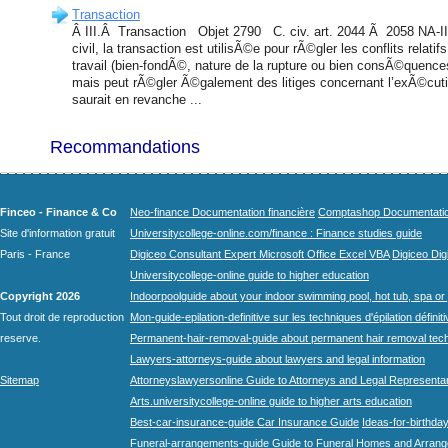
Transaction
Â III.Â Transaction Objet 2790 C. civ. art. 2044 Ã 2058 NA-II
civil, la transaction est utilisÃ©e pour rÃ©gler les conflits relati
travail (bien-fondÃ©, nature de la rupture ou bien consÃ©quence
mais peut rÃ©gler Ã©galement des litiges concernant l’exÃ©cut
saurait en revanche ...
Recommandations
Finceo - Finance & Co
Neo-finance Documentation financière
Comptashop Documentation 
Site d'information gratuit
Universitycollege-online.com/finance : Finance studies guide
Paris - France
Digiceo Consultant Expert Microsoft Office Excel VBA
Digiceo Digi
Universitycollege-online guide to higher education
Copyright 2026
Indoorpoolguide about your indoor swimming pool, hot tub, spa or 
Tout droit de reproduction
Mon-guide-epilation-definitive sur les techniques d'épilation définit
reserve.
Permanent-hair-removal-guide about permanent hair removal tec
Lawyers-attorneys-guide about lawyers and legal information
Sitemap
Attorneyslawyersonline Guide to Attorneys and Legal Representa
Arts.universitycollege-online guide to higher arts education
Best-car-insurance-guide Car Insurance Guide
Ideas-for-birthday
Funeral-arrangements-guide Guide to Funeral Homes and Arran