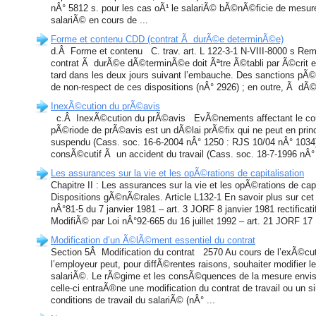
nÂ° 5812 s. pour les cas oÃ¹ le salariÃ© bÃ©nÃ©ficie de mesur
salariÃ© en cours de ...
Forme et contenu CDD (contrat Ã durÃ©e determinÃ©e)
d.Â Forme et contenu C. trav. art. L 122-3-1 N-VIII-8000 s Rem
contrat Ã durÃ©e dÃ©terminÃ©e doit Ãªtre Ã©tabli par Ã©crit e
tard dans les deux jours suivant l’embauche. Des sanctions pÃ
de non-respect de ces dispositions (nÂ° 2926) ; en outre, Ã dÃ©fa
InexÃ©cution du prÃ©avis
c.Â InexÃ©cution du prÃ©avis EvÃ©nements affectant le co
pÃ©riode de prÃ©avis est un dÃ©lai prÃ©fix qui ne peut en princi
suspendu (Cass. soc. 16-6-2004 nÂ° 1250 : RJS 10/04 nÂ° 1034). 
consÃ©cutif Ã un accident du travail (Cass. soc. 18-7-1996 nÂ°
Les assurances sur la vie et les opÃ©rations de capitalisation
Chapitre II : Les assurances sur la vie et les opÃ©rations de capi
Dispositions gÃ©nÃ©rales. Article L132-1 En savoir plus sur cet
nÂ°81-5 du 7 janvier 1981 – art. 3 JORF 8 janvier 1981 rectifica
ModifiÃ© par Loi nÂ°92-665 du 16 juillet 1992 – art. 21 JORF 17 .
Modification d’un Ã©lÃ©ment essentiel du contrat
Section 5Â Modification du contrat 2570 Au cours de l’exÃ©cutio
l’employeur peut, pour diffÃ©rentes raisons, souhaiter modifier l
salariÃ©. Le rÃ©gime et les consÃ©quences de la mesure envis
celle-ci entraÃ®ne une modification du contrat de travail ou un
conditions de travail du salariÃ© (nÂ° ...