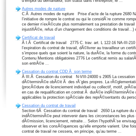
d’emploi du demandeur, son statut dans l’entreprise, le ...
Autres modes de rupture
C.Â Autres modes de rupture Prise d’acte de la rupture 2680 NA
l’initiative de rompre le contrat ou qui le considÃ¨re comme romp
ce dernier n’exÃ©cute plus normalement sa prestation de travai
injustifiÃ©e, refus d’un changement des conditions de travail…) d
Certificat de travail
Â I.Â Certificat de travail 2775 C. trav. art. L 122-16 NA-III-21
l’expiration du contrat de travail, dÃ©livrer au travailleur un certif
s’impose quels que soient la nature, la durÃ©e, la forme du contr
Contenu Mentions obligatoires 2776 Le certificat remis au salari
son entrÃ©e ...
Cessation du contrat CDD Ã son terme
Â III.Â Cessation du contrat N-VIII-24000 s 2905 La cessation
dÃ©terminÃ©e obÃ©it Ã des rÃ¨gles propres. La rÃ©glementati
(procÃ©dure de licenciement individuel ou collectif, motif, prÃ©
en cas de requalification en contrat Ã durÃ©e indÃ©terminÃ©e 
applicables la protection spÃ©ciale des reprÃ©sentants du person
Cessation du contrat de travail
Section 6Â Cessation du contrat de travail 2650 La rupture du 
indÃ©terminÃ©e peut intervenir dans les circonstances les plus
dÃ©mission, licenciement, retraite… Selon l’hypothÃ¨se envis
observer et les consÃ©quences qu’elle emporte varient. Une foi
contrat de travail ne cessera, en principe, qu’au terme ...