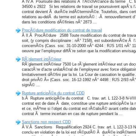
Â IV.Â Poursuite des relations Ã l’Ã©chÃ©ance du terme C. trav
34500 s 2922 Si les relations de travail se poursuivent aprÃ¨s
contrat devient Ã durÃ©e indÃ©terminÃ©e. Toutefois, dans cert
relations au-delÃ du terme est autorisÃ© : -Â renouvellement d
dans les conditions dÃ©finies nÂ° 2873 ...
ProcÃ©dure modification du contrat de travail
Â II.Â ProcÃ©dure 2588 Toute modification du contrat de trava
soit, (y compris disciplinaire : nÂ° 7158), est subordonnÃ©e Ã 
concernÃ©s (Cass. soc. 31-10-2000 nÂ° 4244 : RJS 1/01 nÂ° 11
oeuvre par l’employeur diffÃ¨re selon que la modification envisa
RÃ¨glement intÃ©rieur
RÃ¨glement intÃ©rieur 7500 Le rÃ¨glement intÃ©rieur est un doc
caractÃ¨re d’acte unilatÃ©ral de l’employeur avec force obligato
limitativement dÃ©fini par la loi. La Cour de cassation le qualif
droit privÃ© Â» (Cass. soc. 16-12-1992 nÂ° 4498 : RJS 2/93 nÂ° 1
signÃ© ...
Rupture anticipÃ©e du contrat CDD
b.Â Rupture anticipÃ©e du contrat C. trav. art. L 122-3-8 N-VIII
contrat est de date Ã date, constitue une rupture anticipÃ©e la 
et ce, mÃªme si l’objet du contrat est rÃ©alisÃ© avant cette dat
contrat Ã terme incertain en cas de rupture pendant la ...
Sanctions non respect CDD
Â V.Â Sanctions Requalification 2924 C. trav. art. L 122-3-13 N
conclu en violation de la loi est rÃ©putÃ© Ã durÃ©e indÃ©ter