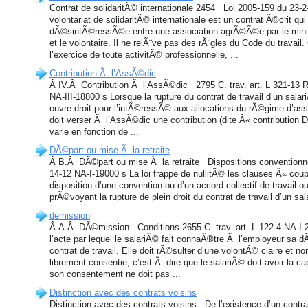
Contrat de solidaritÃ© internationale 2454 Loi 2005-159 du 23-2
volontariat de solidaritÃ© internationale est un contrat Ã©crit qu
dÃ©sintÃ©ressÃ©e entre une association agrÃ©Ã©e par le minis
et le volontaire. Il ne relÃ¨ve pas des rÃ¨gles du Code du travail.
l’exercice de toute activitÃ© professionnelle, ...
Contribution Ã l’AssÃ©dic
Â IV.Â Contribution Ã l’AssÃ©dic 2795 C. trav. art. L 321-13 
NA-III-18800 s Lorsque la rupture du contrat de travail d’un sa
ouvre droit pour l’intÃ©ressÃ© aux allocations du rÃ©gime d’a
doit verser Ã l’AssÃ©dic une contribution (dite Â« contribution 
varie en fonction de ...
DÃ©part ou mise Ã la retraite
Â B.Â DÃ©part ou mise Ã la retraite Dispositions conventionnell
14-12 NA-I-19000 s La loi frappe de nullitÃ© les clauses Â« coupe
disposition d’une convention ou d’un accord collectif de travail ou
prÃ©voyant la rupture de plein droit du contrat de travail d’un sa
demission
Â A.Â DÃ©mission Conditions 2655 C. trav. art. L 122-4 NA-I-
l’acte par lequel le salariÃ© fait connaÃ®tre Ã l’employeur sa d
contrat de travail. Elle doit rÃ©sulter d’une volontÃ© claire et 
librement consentie, c’est-Ã -dire que le salariÃ© doit avoir la
son consentement ne doit pas ...
Distinction avec des contrats voisins
Distinction avec des contrats voisins De l’existence d’un contrat