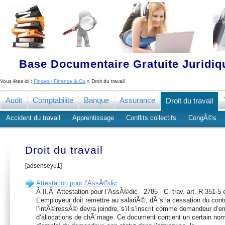
Base Documentaire Gratuite Juridi
Vous êtes ici :
Finceo - Finance & Co
» Droit du travail
Audit
Comptabilite
Banque
Assurance
Droit du travail
Accident du travail
Apprentissage
Conflits collectifs
CongÃ©s
Droit du travail
[adsenseyu1]
Attestation pour l’AssÃ©dic
Â II.Â Attestation pour l’AssÃ©dic 2785 C. trav. art. R 351-5 e
L’employeur doit remettre au salariÃ©, dÃ¨s la cessation du contr
l’intÃ©ressÃ© devra joindre, s’il s’inscrit comme demandeur d’
d’allocations de chÃ´mage. Ce document contient un certain nom