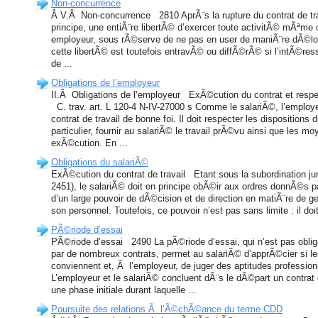
Non-concurrence
Â V.Â Non-concurrence 2810 AprÃ¨s la rupture du contrat de trav
principe, une entiÃ¨re libertÃ© d’exercer toute activitÃ© mÃªme 
employeur, sous rÃ©serve de ne pas en user de maniÃ¨re dÃ©loy
cette libertÃ© est toutefois entravÃ© ou diffÃ©rÃ© si l’intÃ©r
de ...
Obligations de l’employeur
II.Â Obligations de l’employeur ExÃ©cution du contrat et resp
C. trav. art. L 120-4 N-IV-27000 s Comme le salariÃ©, l’employe
contrat de travail de bonne foi. Il doit respecter les dispositions d
particulier, fournir au salariÃ© le travail prÃ©vu ainsi que les
exÃ©cution. En ...
Obligations du salariÃ©
ExÃ©cution du contrat de travail Etant sous la subordination jur
2451), le salariÃ© doit en principe obÃ©ir aux ordres donnÃ©s pa
d’un large pouvoir de dÃ©cision et de direction en matiÃ¨re de ge
son personnel. Toutefois, ce pouvoir n’est pas sans limite : il doit
PÃ©riode d’essai
PÃ©riode d’essai 2490 La pÃ©riode d’essai, qui n’est pas oblig
par de nombreux contrats, permet au salariÃ© d’apprÃ©cier si l
conviennent et, Ã l’employeur, de juger des aptitudes professio
L’employeur et le salariÃ© concluent dÃ¨s le dÃ©part un contrat 
une phase initiale durant laquelle ...
Poursuite des relations Ã l’Ã©chÃ©ance du terme CDD