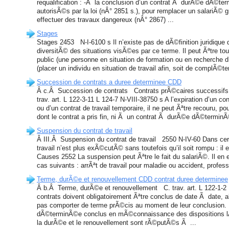
requalification : -Â la conclusion d’un contrat Ã durÃ©e dÃ©t
autorisÃ©s par la loi (nÂ° 2851 s.), pour remplacer un salariÃ© 
effectuer des travaux dangereux (nÂ° 2867) ...
Stages
Stages 2453 N-I-6100 s Il n’existe pas de dÃ©finition juridique 
diversitÃ© des situations visÃ©es par ce terme. Il peut Ãªtre tou
public (une personne en situation de formation ou en recherche d’
(placer un individu en situation de travail afin, soit de complÃ©ter
Succession de contrats a duree determinee CDD
Â c.Â Succession de contrats Contrats prÃ©caires successifs
trav. art. L 122-3-11 L 124-7 N-VIII-38750 s A l’expiration d’u
ou d’un contrat de travail temporaire, il ne peut Ãªtre recouru, po
dont le contrat a pris fin, ni Ã un contrat Ã durÃ©e dÃ©terminÃ
Suspension du contrat de travail
Â III.Â Suspension du contrat de travail 2550 N-IV-60 Dans certa
travail n’est plus exÃ©cutÃ© sans toutefois qu’il soit rompu : 
Causes 2552 La suspension peut Ãªtre le fait du salariÃ©. Il en 
cas suivants : arrÃªt de travail pour maladie ou accident, profess
Terme, durÃ©e et renouvellement CDD contrat duree determinee
Â b.Â Terme, durÃ©e et renouvellement C. trav. art. L 122-1-2 
contrats doivent obligatoirement Ãªtre conclus de date Ã date, a
pas comporter de terme prÃ©cis au moment de leur conclusion.
dÃ©terminÃ©e conclus en mÃ©connaissance des dispositions lÃ
la durÃ©e et le renouvellement sont rÃ©putÃ©s Ã ...