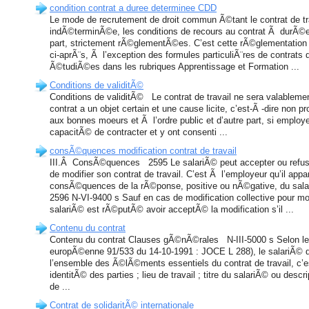
condition contrat a duree determinee CDD
Le mode de recrutement de droit commun Ã©tant le contrat de t
indÃ©terminÃ©e, les conditions de recours au contrat Ã durÃ©
part, strictement rÃ©glementÃ©es. C’est cette rÃ©glementation 
ci-aprÃ¨s, Ã l’exception des formules particuliÃ¨res de contrats d
Ã©tudiÃ©es dans les rubriques Apprentissage et Formation ...
Conditions de validitÃ©
Conditions de validitÃ© Le contrat de travail ne sera valablement
contrat a un objet certain et une cause licite, c’est-Ã -dire non pr
aux bonnes moeurs et Ã l’ordre public et d’autre part, si employe
capacitÃ© de contracter et y ont consenti ...
consÃ©quences modification contrat de travail
III.Â ConsÃ©quences 2595 Le salariÃ© peut accepter ou refuser
de modifier son contrat de travail. C’est Ã l’employeur qu’il appart
consÃ©quences de la rÃ©ponse, positive ou nÃ©gative, du sal
2596 N-VI-9400 s Sauf en cas de modification collective pour m
salariÃ© est rÃ©putÃ© avoir acceptÃ© la modification s’il ...
Contenu du contrat
Contenu du contrat Clauses gÃ©nÃ©rales N-III-5000 s Selon le 
europÃ©enne 91/533 du 14-10-1991 : JOCE L 288), le salariÃ© d
l’ensemble des Ã©lÃ©ments essentiels du contrat de travail, c’es
identitÃ© des parties ; lieu de travail ; titre du salariÃ© ou descr
de ...
Contrat de solidaritÃ© internationale