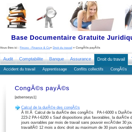
Base Documentaire Gratuite Juridi
Vous êtes ici :
Finceo - Finance & Co
»
Droit du travail
» CongÃ©s payÃ©s
Audit
Comptabilite
Banque
Assurance
Droit du travail
Accident du travail
Apprentissage
Conflits collectifs
CongÃ©s
CongÃ©s payÃ©s
[adsenseyu1]
Calcul de la durÃ©e des congÃ©s
Â III.Â Calcul de la durÃ©e des congÃ©s PA-I-6000 s DurÃ©e m
223-2 PA-I-6200 s Sauf dispositions plus favorables, la durÃ©e
jours ouvrables par mois de travail sans pouvoir excÃ©der 30 jou
travaillÃ© 12 mois a donc droit au maximum de 30 jours ouvrables