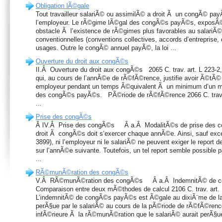
Obligation lÃ©gale
Tout travailleur salariÃ© ou assimilÃ© a droit Ã un congÃ© pa
l’employeur. Le rÃ©gime lÃ©gal des congÃ©s payÃ©s, exposÃ© c
obstacle Ã l’existence de rÃ©gimes plus favorables au salariÃ©,
conventionnelles (conventions collectives, accords d’entreprise, 
usages. Outre le congÃ© annuel payÃ©, la loi ...
Ouverture du droit aux congÃ©s
II.Â Ouverture du droit aux congÃ©s 2065 C. trav. art. L 223-2, a
qui, au cours de l’annÃ©e de rÃ©fÃ©rence, justifie avoir Ã©t
employeur pendant un temps Ã©quivalent Ã un minimum d’un mois
des congÃ©s payÃ©s. PÃ©riode de rÃ©fÃ©rence 2066 C. trav. a
...
Prise des congÃ©s
Â IV.Â Prise des congÃ©s Â a.Â ModalitÃ©s de prise des 
droit Ã congÃ©s doit s’exercer chaque annÃ©e. Ainsi, sauf exc
3899), ni l’employeur ni le salariÃ© ne peuvent exiger le report 
sur l’annÃ©e suivante. Toutefois, un tel report semble possible p
...
RÃ©munÃ©ration des congÃ©s
V.Â RÃ©munÃ©ration des congÃ©s Â a.Â IndemnitÃ© de
Comparaison entre deux mÃ©thodes de calcul 2106 C. trav. art. 
L’indemnitÃ© de congÃ©s payÃ©s est Ã©gale au dixiÃ¨me de l
perÃ§ue par le salariÃ© au cours de la pÃ©riode de rÃ©fÃ©rence
infÃ©rieure Ã la rÃ©munÃ©ration que le salariÃ© aurait perÃ§ue s