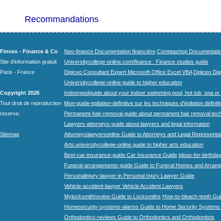
Recommandations
Finceo - Finance & Co
Neo-finance Documentation financière
Comptashop Documentation 
Site d'information gratuit
Universitycollege-online.com/finance : Finance studies guide
Paris - France
Digiceo Consultant Expert Microsoft Office Excel VBA
Digiceo Digi
Universitycollege-online guide to higher education
Copyright 2026
Indoorpoolguide about your indoor swimming pool, hot tub, spa or 
Tout droit de reproduction
Mon-guide-epilation-definitive sur les techniques d'épilation définit
reserve.
Permanent-hair-removal-guide about permanent hair removal tec
Lawyers-attorneys-guide about lawyers and legal information
Sitemap
Attorneyslawyersonline Guide to Attorneys and Legal Representa
Arts.universitycollege-online guide to higher arts education
Best-car-insurance-guide Car Insurance Guide
Ideas-for-birthday
Funeral-arrangements-guide Guide to Funeral Homes and Arran
Personalinjury-lawyer-in Personal Injury Lawyer Guide
Vehicle-accident-lawyer Vehicle Accident Lawyers
Mylocksmithreview Guide to Locksmiths
How-to-bleach-teeth Gui
Homesecurity-systems-alarms Guide to Home Security Systems
Orthodontics-reviews Guide to Orthodontics and Orthodontists