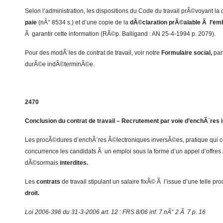
Selon l’administration, les dispositions du Code du travail prÃ©voyant l
paie
(nÂ° 8534 s.) et d’une copie de la
dÃ©claration prÃ©alable Ã l’e
Ã garantir cette information (RÃ©p. Balligand : AN 25-4-1994 p. 2079).
Pour des modÃ¨les de contrat de travail, voir notre
Formulaire social,
part
durÃ©e indÃ©terminÃ©e.
2470
Conclusion du contrat de travail – Recrutement par voie d’enchÃ¨res
Les procÃ©dures d’enchÃ¨res Ã©lectroniques inversÃ©es, pratique qui c
concurrence les candidats Ã un emploi sous la forme d’un appel d’offres 
dÃ©sormais
interdites.
Les
contrats
de travail stipulant un salaire fixÃ© Ã l’issue d’une telle p
droit.
Loi 2006-396 du 31-3-2006 art. 12
:
FRS 8/06 inf. 7 nÂ° 2 Ã 7 p. 16