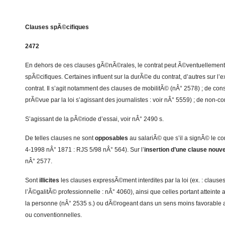
Clauses spÃ©cifiques
2472
En dehors de ces clauses gÃ©nÃ©rales, le contrat peut Ã©ventuellement
spÃ©cifiques. Certaines influent sur la durÃ©e du contrat, d’autres sur l’
contrat. Il s’agit notamment des clauses de mobilitÃ© (nÂ° 2578) ; de cons
prÃ©vue par la loi s’agissant des journalistes : voir nÂ° 5559) ; de non-c
S’agissant de la pÃ©riode d’essai, voir nÂ° 2490 s.
De telles clauses ne sont
opposables
au salariÃ© que s’il a signÃ© le con
4-1998 nÂ° 1871 : RJS 5/98 nÂ° 564). Sur l’
insertion d’une clause nouve
nÂ° 2577.
Sont
illicites
les clauses expressÃ©ment interdites par la loi (ex. : claus
l’Ã©galitÃ© professionnelle : nÂ° 4060), ainsi que celles portant atteinte
la personne (nÂ° 2535 s.) ou dÃ©rogeant dans un sens moins favorable 
ou conventionnelles.