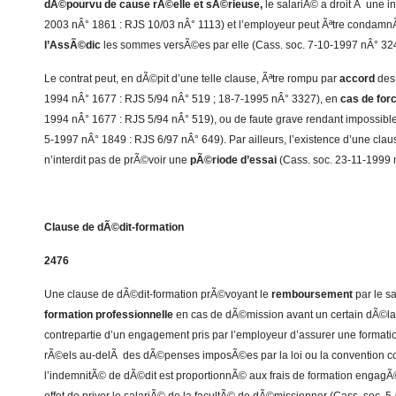
dÃ©pourvu de cause rÃ©elle et sÃ©rieuse,
le salariÃ© a droit Ã une i
2003 nÂ° 1861 : RJS 10/03 nÂ° 1113) et l’employeur peut Ãªtre conda
l’AssÃ©dic
les sommes versÃ©es par elle (Cass. soc. 7-10-1997 nÂ° 324
Le contrat peut, en dÃ©pit d’une telle clause, Ãªtre rompu par
accord
des 
1994 nÂ° 1677 : RJS 5/94 nÂ° 519 ; 18-7-1995 nÂ° 3327), en
cas de for
1994 nÂ° 1677 : RJS 5/94 nÂ° 519), ou de faute grave rendant impossible
5-1997 nÂ° 1849 : RJS 6/97 nÂ° 649). Par ailleurs, l’existence d’une clau
n’interdit pas de prÃ©voir une
pÃ©riode d’essai
(Cass. soc. 23-11-1999 
Clause de dÃ©dit-formation
2476
Une clause de dÃ©dit-formation prÃ©voyant le
remboursement
par le s
formation professionnelle
en cas de dÃ©mission avant un certain dÃ©lai es
contrepartie d’un engagement pris par l’employeur d’assurer une formati
rÃ©els au-delÃ des dÃ©penses imposÃ©es par la loi ou la convention coll
l’indemnitÃ© de dÃ©dit est proportionnÃ© aux frais de formation engagÃ©s