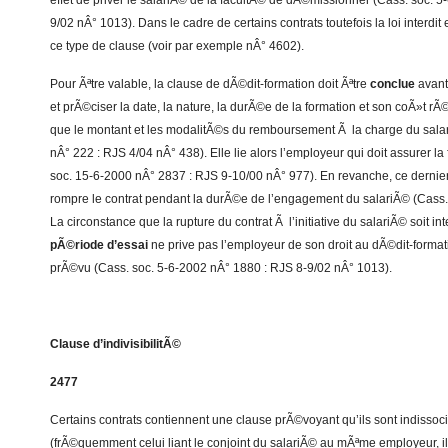
effet de priver le salariÃ© de la facultÃ© de dÃ©missionner (Cass. soc. 
9/02 nÂ° 1013). Dans le cadre de certains contrats toutefois la loi inter
ce type de clause (voir par exemple nÂ° 4602).
Pour Ãªtre valable, la clause de dÃ©dit-formation doit Ãªtre
conclue
avant
et prÃ©ciser la date, la nature, la durÃ©e de la formation et son coÃ»t rÃ
que le montant et les modalitÃ©s du remboursement Ã la charge du sala
nÂ° 222 : RJS 4/04 nÂ° 438). Elle lie alors l’employeur qui doit assurer l
soc. 15-6-2000 nÂ° 2837 : RJS 9-10/00 nÂ° 977). En revanche, ce dernier
rompre le contrat pendant la durÃ©e de l’engagement du salariÃ© (Cass.
La circonstance que la rupture du contrat Ã l’initiative du salariÃ© soit i
pÃ©riode d’essai
ne prive pas l’employeur de son droit au dÃ©dit-format
prÃ©vu (Cass. soc. 5-6-2002 nÂ° 1880 : RJS 8-9/02 nÂ° 1013).
Clause d’indivisibilitÃ©
2477
Certains contrats contiennent une clause prÃ©voyant qu’ils sont indissoci
(frÃ©quemment celui liant le conjoint du salariÃ© au mÃªme employeur, il