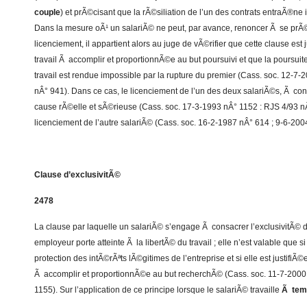
couple
) et prÃ©cisant que la rÃ©siliation de l’un des contrats entraÃ®ne ip
Dans la mesure oÃ¹ un salariÃ© ne peut, par avance, renoncer Ã se prÃ©
licenciement, il appartient alors au juge de vÃ©rifier que cette clause est 
travail Ã accomplir et proportionnÃ©e au but poursuivi et que la poursuit
travail est rendue impossible par la rupture du premier (Cass. soc. 12-7
nÂ° 941). Dans ce cas, le licenciement de l’un des deux salariÃ©s, Ã cond
cause rÃ©elle et sÃ©rieuse (Cass. soc. 17-3-1993 nÂ° 1152 : RJS 4/93 nÂ°
licenciement de l’autre salariÃ© (Cass. soc. 16-2-1987 nÂ° 614 ; 9-6-200
Clause d’exclusivitÃ©
2478
La clause par laquelle un salariÃ© s’engage Ã consacrer l’exclusivitÃ© 
employeur porte atteinte Ã la libertÃ© du travail ; elle n’est valable que s
protection des intÃ©rÃªts lÃ©gitimes de l’entreprise et si elle est justifiÃ
Ã accomplir et proportionnÃ©e au but recherchÃ© (Cass. soc. 11-7-2000
1155). Sur l’application de ce principe lorsque le salariÃ© travaille
Ã temp