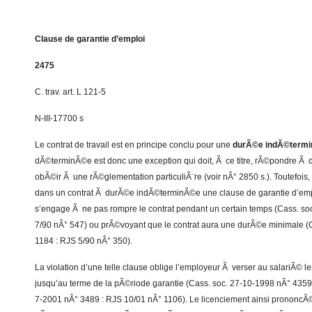
Clause de garantie d’emploi
2475
C. trav. art. L 121-5
N-III-17700 s
Le contrat de travail est en principe conclu pour une
durÃ©e indÃ©termi
dÃ©terminÃ©e est donc une exception qui doit, Ã ce titre, rÃ©pondre Ã d
obÃ©ir Ã une rÃ©glementation particuliÃ¨re (voir nÂ° 2850 s.). Toutefois, 
dans un contrat Ã durÃ©e indÃ©terminÃ©e une clause de garantie d’empl
s’engage Ã ne pas rompre le contrat pendant un certain temps (Cass. so
7/90 nÂ° 547) ou prÃ©voyant que le contrat aura une durÃ©e minimale (
1184 : RJS 5/90 nÂ° 350).
La violation d’une telle clause oblige l’employeur Ã verser au salariÃ© l
jusqu’au terme de la pÃ©riode garantie (Cass. soc. 27-10-1998 nÂ° 4359
7-2001 nÂ° 3489 : RJS 10/01 nÂ° 1106). Le licenciement ainsi prononcÃ