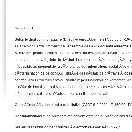
N-III-5000 s
Selon le droit communautaire (Directive europÃ©enne 91/533 du 14-10-1
salariÃ© doit Ãªtre informÃ© de l’ensemble des
Ã©lÃ©ments essentiels d
Ã -dire des points suivants : identitÃ© des parties ; lieu de travail ; titre d
sommaire du travail ; date de dÃ©but du contrat ; durÃ©e du congÃ© payÃ©
impossible au moment de la dÃ©livrance de l’information, modalitÃ©s d’at
dÃ©termination de ce congÃ© ; durÃ©e des dÃ©lais de prÃ©avis Ã obser
contrat ; divers Ã©lÃ©ments du salaire et pÃ©riodicitÃ© de versement d
durÃ©e de travail journaliÃ¨re ou hebdomadaire et, le cas Ã©chÃ©ant, m
et/ou accords collectifs rÃ©gissant les conditions de travail.
Cette Ã©numÃ©ration n’est pas limitative (CJCE 8-2-2001 aff. 350/99 : R
Des informations supplÃ©mentaires doivent Ãªtre indiquÃ©es en cas d’
e
Sur leur transmission par
courrier Ã©lectronique
voir nÂ° 2466, c.