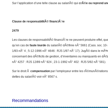
Sur l’application d’une telle clause au salariÃ© qui
crÃ©e ou reprend un
Clause de responsabilitÃ© financiÃ¨re
2479
Les clauses de responsabilitÃ© financiÃ¨re ne peuvent produire effet, que
qu’en cas de
faute lourde
du salariÃ© dÃ©finie nÂ° 5661 (Cass. soc. 10
1/93 nÂ° 4 ; 5-12-1996 nÂ° 4646 : RJS 1/97 nÂ° 17). JugÃ© dans le mÃª
concernant des dÃ©ficits de gestion, d’inventaires ou manquants en dÃ©
nÂ° 4257 : RJS 12/89 nÂ° 924 ; 23-1-1992 nÂ° 402 : RJS 5/92 nÂ° 581).
Sur le droit Ã
compensation
par l’employeur entre les rÃ©munÃ©rations
dettes du salariÃ© voir nÂ° 8567 s.
Recommandations