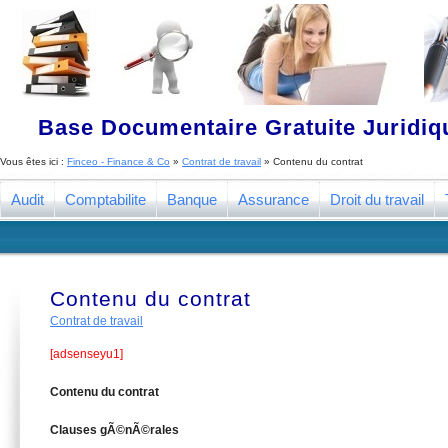
Base Documentaire Gratuite Juridi
Vous êtes ici :
Finceo - Finance & Co
»
Contrat de travail
»
Contenu du contrat
Audit
Comptabilite
Banque
Assurance
Droit du travail
Contenu du contrat
Contrat de travail
[adsenseyu1]
Contenu du contrat
Clauses gÃ©nÃ©rales