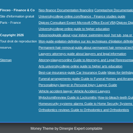
Finceo - Finance & Co
Neo-finance Documentation financière
Comptashop Documentation 
Site d'information gratuit
Universitycollege-online.com/finance : Finance studies guide
Paris - France
Digiceo Consultant Expert Microsoft Office Excel VBA
Digiceo Digi
Universitycollege-online guide to higher education
Copyright 2026
Indoorpoolguide about your indoor swimming pool, hot tub, spa or 
Tout droit de reproduction
Mon-guide-epilation-definitive sur les techniques d'épilation définit
reserve.
Permanent-hair-removal-guide about permanent hair removal tec
Lawyers-attorneys-guide about lawyers and legal information
Sitemap
Attorneyslawyersonline Guide to Attorneys and Legal Representa
Arts.universitycollege-online guide to higher arts education
Best-car-insurance-guide Car Insurance Guide
Ideas-for-birthday
Funeral-arrangements-guide Guide to Funeral Homes and Arran
Personalinjury-lawyer-in Personal Injury Lawyer Guide
Vehicle-accident-lawyer Vehicle Accident Lawyers
Mylocksmithreview Guide to Locksmiths
How-to-bleach-teeth Gui
Homesecurity-systems-alarms Guide to Home Security Systems
Orthodontics-reviews Guide to Orthodontics and Orthodontists
Money Theme by
Dinergie Expert comptable