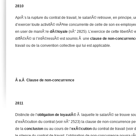
2810
AprÃ¨s la rupture du contrat de travail, le salariÃ© retrouve, en principe, 
d’exercer toute activitÃ© mÃªme concurrente de celle de son ex-employe
en user de maniÃ¨re
dÃ©loyale
(nÂ° 2825). L’exercice de cette libertÃ© 
diffÃ©rÃ© si l’intÃ©ressÃ© est soumis Ã une
clause de non-concurrenc
travail ou de la convention collective qui lui est applicable.
Â a.Â Clause de non-concurrence
2811
Distincte de l’
obligation de loyautÃ©
Ã laquelle le salariÃ© se trouve s
d’exÃ©cution du contrat (voir nÂ° 2523) la clause de non-concurrence p
de la
conclusion
ou au cours de l’
exÃ©cution
du contrat de travail (voi
le silence du contrat de travail, l’obligation de non-concurrence pourra r