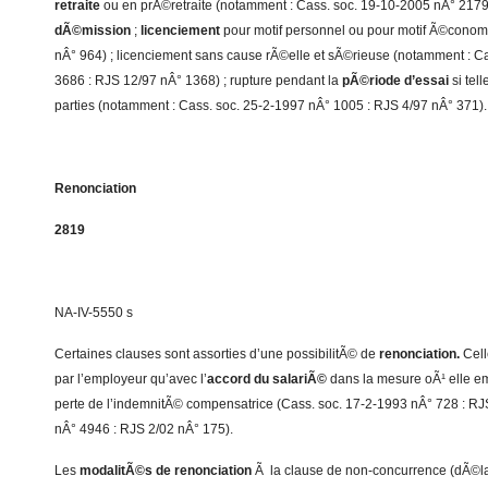
retraite
ou en prÃ©retraite (notamment : Cass. soc. 19-10-2005 nÂ° 2179 
dÃ©mission
;
licenciement
pour motif personnel ou pour motif Ã©conom
nÂ° 964) ; licenciement sans cause rÃ©elle et sÃ©rieuse (notamment : C
3686 : RJS 12/97 nÂ° 1368) ; rupture pendant la
pÃ©riode d’essai
si tel
parties (notamment : Cass. soc. 25-2-1997 nÂ° 1005 : RJS 4/97 nÂ° 371).
Renonciation
2819
NA-IV-5550 s
Certaines clauses sont assorties d’une possibilitÃ© de
renonciation.
Cell
par l’employeur qu’avec l’
accord du salariÃ©
dans la mesure oÃ¹ elle em
perte de l’indemnitÃ© compensatrice (Cass. soc. 17-2-1993 nÂ° 728 : RJ
nÂ° 4946 : RJS 2/02 nÂ° 175).
Les
modalitÃ©s de renonciation
Ã la clause de non-concurrence (dÃ©la