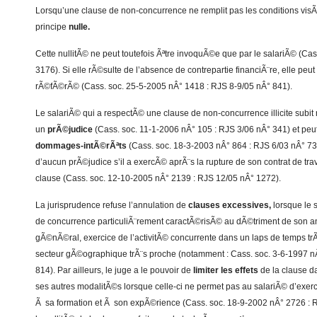
Lorsqu’une clause de non-concurrence ne remplit pas les conditions visÃ
principe
nulle.
Cette nullitÃ© ne peut toutefois Ãªtre invoquÃ©e que par le salariÃ© (Ca
3176). Si elle rÃ©sulte de l’absence de contrepartie financiÃ¨re, elle peu
rÃ©fÃ©rÃ© (Cass. soc. 25-5-2005 nÂ° 1418 : RJS 8-9/05 nÂ° 841).
Le salariÃ© qui a respectÃ© une clause de non-concurrence illicite subit
un
prÃ©judice
(Cass. soc. 11-1-2006 nÂ° 105 : RJS 3/06 nÂ° 341) et pe
dommages-intÃ©rÃªts
(Cass. soc. 18-3-2003 nÂ° 864 : RJS 6/03 nÂ° 734)
d’aucun prÃ©judice s’il a exercÃ© aprÃ¨s la rupture de son contrat de travai
clause (Cass. soc. 12-10-2005 nÂ° 2139 : RJS 12/05 nÂ° 1272).
La jurisprudence refuse l’annulation de
clauses excessives,
lorsque le 
de concurrence particuliÃ¨rement caractÃ©risÃ© au dÃ©triment de son a
gÃ©nÃ©ral, exercice de l’activitÃ© concurrente dans un laps de temps trÃ
secteur gÃ©ographique trÃ¨s proche (notamment : Cass. soc. 3-6-1997 n
814). Par ailleurs, le juge a le pouvoir de
limiter les effets
de la clause d
ses autres modalitÃ©s lorsque celle-ci ne permet pas au salariÃ© d’exer
Ã sa formation et Ã son expÃ©rience (Cass. soc. 18-9-2002 nÂ° 2726 : R