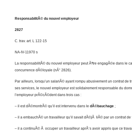
ResponsabilitÃ© du nouvel employeur
2827
C. trav. art. L 122-15
NA-IV-11970 s
La responsabilitÃ© du nouvel employeur peut Ãªtre engagÃ©e dans le ca
concurrence dÃ©loyale (nÂ° 2826).
Par ailleurs, lorsqu’un salariÃ© ayant rompu abusivement un contrat de
ses services, le nouvel employeur est solidairement responsable du 
l’employeur prÃ©cÃ©dent dans trois cas :
– il est dÃ©montrÃ© qu’il est intervenu dans le
dÃ©bauchage
;
– il a embauchÃ© un travailleur qu’il savait dÃ©jÃ liÃ© par un contrat de t
– il a continuÃ© Ã occuper un travailleur aprÃ¨s avoir appris que ce trava