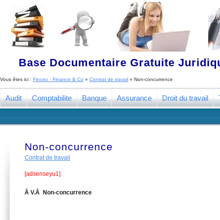
Base Documentaire Gratuite Juridi
Vous êtes ici :
Finceo - Finance & Co
»
Contrat de travail
»
Non-concurrence
Audit
Comptabilite
Banque
Assurance
Droit du travail
Non-concurrence
Contrat de travail
[adsenseyu1]
Â V.Â Non-concurrence