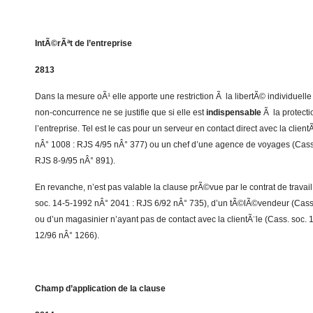
IntÃ©rÃªt de l’entreprise
2813
Dans la mesure oÃ¹ elle apporte une restriction Ã la libertÃ© individuelle 
non-concurrence ne se justifie que si elle est
indispensable
Ã la protecti
l’entreprise. Tel est le cas pour un serveur en contact direct avec la clien
nÂ° 1008 : RJS 4/95 nÂ° 377) ou un chef d’une agence de voyages (Cass
RJS 8-9/95 nÂ° 891).
En revanche, n’est pas valable la clause prÃ©vue par le contrat de travail
soc. 14-5-1992 nÂ° 2041 : RJS 6/92 nÂ° 735), d’un tÃ©lÃ©vendeur (Cass
ou d’un magasinier n’ayant pas de contact avec la clientÃ¨le (Cass. soc.
12/96 nÂ° 1266).
Champ d’application de la clause