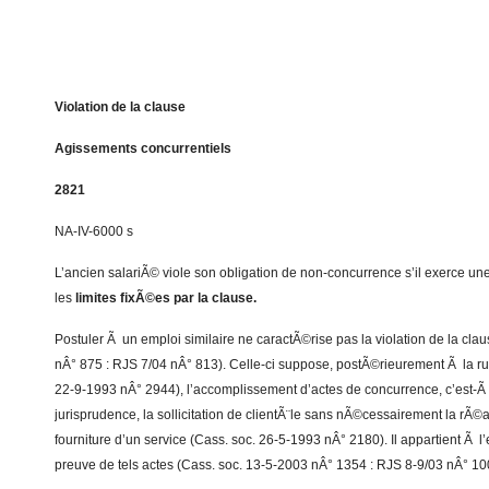
Violation de la clause
Agissements concurrentiels
2821
NA-IV-6000 s
L’ancien salariÃ© viole son obligation de non-concurrence s’il exerce une
les
limites fixÃ©es par la clause.
Postuler Ã un emploi similaire ne caractÃ©rise pas la violation de la cla
nÂ° 875 : RJS 7/04 nÂ° 813). Celle-ci suppose, postÃ©rieurement Ã la rup
22-9-1993 nÂ° 2944), l’accomplissement d’actes de concurrence, c’est-Ã -
jurisprudence, la sollicitation de clientÃ¨le sans nÃ©cessairement la rÃ©a
fourniture d’un service (Cass. soc. 26-5-1993 nÂ° 2180). Il appartient Ã l
preuve de tels actes (Cass. soc. 13-5-2003 nÂ° 1354 : RJS 8-9/03 nÂ° 10