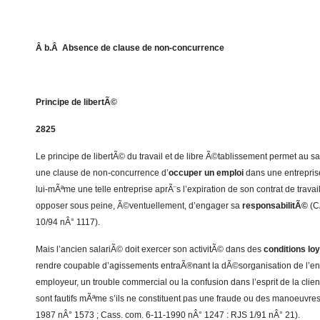
Â b.Â Absence de clause de non-concurrence
Principe de libertÃ©
2825
Le principe de libertÃ© du travail et de libre Ã©tablissement permet au sa
une clause de non-concurrence d’
occuper un emploi
dans une entrepris
lui-mÃªme une telle entreprise aprÃ¨s l’expiration de son contrat de travail
opposer sous peine, Ã©ventuellement, d’engager sa
responsabilitÃ©
(C
10/94 nÂ° 1117).
Mais l’ancien salariÃ© doit exercer son activitÃ© dans des
conditions loy
rendre coupable d’agissements entraÃ®nant la dÃ©sorganisation de l’ent
employeur, un trouble commercial ou la confusion dans l’esprit de la clie
sont fautifs mÃªme s’ils ne constituent pas une fraude ou des manoeuvres
1987 nÂ° 1573 ; Cass. com. 6-11-1990 nÂ° 1247 : RJS 1/91 nÂ° 21).