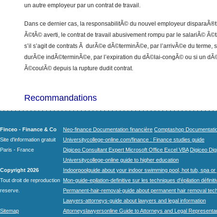
un autre employeur par un contrat de travail.
Dans ce dernier cas, la responsabilitÃ© du nouvel employeur disparaÃ®t 
Ã©tÃ© averti, le contrat de travail abusivement rompu par le salariÃ© Ã©ta
s’il s’agit de contrats Ã durÃ©e dÃ©terminÃ©e, par l’arrivÃ©e du terme, soi
durÃ©e indÃ©terminÃ©e, par l’expiration du dÃ©lai-congÃ© ou si un dÃ©l
Ã©coulÃ© depuis la rupture dudit contrat.
Recommandations
Finceo - Finance & Co
Neo-finance Documentation financière
Comptashop Documentation 
Site d'information gratuit
Universitycollege-online.com/finance : Finance studies guide
Paris - France
Digiceo Consultant Expert Microsoft Office Excel VBA
Digiceo Digi
Universitycollege-online guide to higher education
Copyright 2026
Indoorpoolguide about your indoor swimming pool, hot tub, spa or 
Tout droit de reproduction
Mon-guide-epilation-definitive sur les techniques d'épilation définit
reserve.
Permanent-hair-removal-guide about permanent hair removal tec
Lawyers-attorneys-guide about lawyers and legal information
Sitemap
Attorneyslawyersonline Guide to Attorneys and Legal Representa