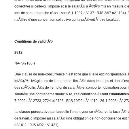
collective
si celle-ci l’impose et si le salariÃ© a Ã©tÃ© mis en mesure 
lors de son embauche (Cass. soc. 8-1-1997 nÂ° 37 : RJS 2/97 nÂ° 184). E
naÃ®tre d’une convention collective qui la prÃ©voit Ã titre facultatif.
Conditions de validitÃ©
2812
NA-IV-2100 s
Une clause de non-concurrence n’est licite que si elle est indispensable 
intÃ©rÃªts lÃ©gitimes de l’entreprise, limitÃ©e dans le temps et dans l’es
des spÃ©cificitÃ©s de l’emploi du salariÃ© et comporte l’obligation pour
salariÃ© une contrepartie financiÃ¨re, ces conditions Ã©tant
cumulatives
7-2002 nÂ° 2723, 2724 et 2725 : RJS 10/02 nÂ° 1119 ; 26-1-2005 nÂ° 272
La
clause potestative
par laquelle l’employeur se rÃ©serve la facultÃ©, a
de travail, d’imposer au salariÃ© une obligation de non-concurrence est 
nÂ° 611 : RJS 4/02 nÂ° 431).