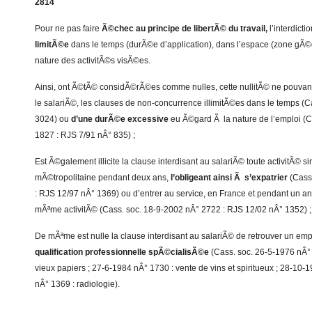
2814
Pour ne pas faire
Ã©chec au principe de libertÃ© du travail,
l’interdicti
limitÃ©e
dans le temps (durÃ©e d’application), dans l’espace (zone gÃ©
nature des activitÃ©s visÃ©es.
Ainsi, ont Ã©tÃ© considÃ©rÃ©es comme nulles, cette nullitÃ© ne pouvan
le salariÃ©, les clauses de non-concurrence illimitÃ©es dans le temps (C
3024) ou
d’une durÃ©e excessive
eu Ã©gard Ã la nature de l’emploi (C
1827 : RJS 7/91 nÂ° 835) ;
Est Ã©galement illicite la clause interdisant au salariÃ© toute activitÃ© s
mÃ©tropolitaine pendant deux ans,
l’obligeant ainsi Ã s’expatrier
(Cass
: RJS 12/97 nÂ° 1369) ou d’entrer au service, en France et pendant un an,
mÃªme activitÃ© (Cass. soc. 18-9-2002 nÂ° 2722 : RJS 12/02 nÂ° 1352) ;
De mÃªme est nulle la clause interdisant au salariÃ© de retrouver un em
qualification professionnelle spÃ©cialisÃ©e
(Cass. soc. 26-5-1976 nÂ°
vieux papiers ; 27-6-1984 nÂ° 1730 : vente de vins et spiritueux ; 28-10
nÂ° 1369 : radiologie).