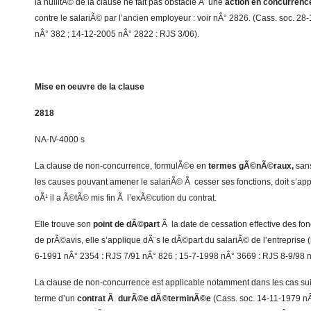
la nullitÃ© de la clause ne fait pas obstacle Ã une
action en concurrenc
contre le salariÃ© par l’ancien employeur : voir nÂ° 2826. (Cass. soc. 2
nÂ° 382 ; 14-12-2005 nÂ° 2822 : RJS 3/06).
Mise en oeuvre de la clause
2818
NA-IV-4000 s
La clause de non-concurrence, formulÃ©e en
termes gÃ©nÃ©raux,
sans
les causes pouvant amener le salariÃ© Ã cesser ses fonctions, doit s’ap
oÃ¹ il a Ã©tÃ© mis fin Ã l’exÃ©cution du contrat.
Elle trouve son
point de dÃ©part
Ã la date de cessation effective des fo
de prÃ©avis, elle s’applique dÃ¨s le dÃ©part du salariÃ© de l’entreprise 
6-1991 nÂ° 2354 : RJS 7/91 nÂ° 826 ; 15-7-1998 nÂ° 3669 : RJS 8-9/98 n
La clause de non-concurrence est applicable notamment dans les cas su
terme d’un
contrat Ã durÃ©e dÃ©terminÃ©e
(Cass. soc. 14-11-1979 nÂ