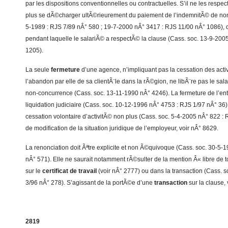
par les dispositions conventionnelles ou contractuelles. S’il ne les respe
plus se dÃ©charger ultÃ©rieurement du paiement de l’indemnitÃ© de non
5-1989 : RJS 7/89 nÂ° 580 ; 19-7-2000 nÂ° 3417 : RJS 11/00 nÂ° 1086), 
pendant laquelle le salariÃ© a respectÃ© la clause (Cass. soc. 13-9-200
1205).
La seule
fermeture
d’une agence, n’impliquant pas la cessation des activ
l’abandon par elle de sa clientÃ¨le dans la rÃ©gion, ne libÃ¨re pas le sal
non-concurrence (Cass. soc. 13-11-1990 nÂ° 4246). La fermeture de l’ent
liquidation judiciaire (Cass. soc. 10-12-1996 nÂ° 4753 : RJS 1/97 nÂ° 36
cessation volontaire d’activitÃ© non plus (Cass. soc. 5-4-2005 nÂ° 822 :
de modification de la situation juridique de l’employeur, voir nÂ° 8629.
La renonciation doit Ãªtre explicite et non Ã©quivoque (Cass. soc. 30-5-
nÂ° 571). Elle ne saurait notamment rÃ©sulter de la mention Â« libre d
sur le
certificat de travail
(voir nÂ° 2777) ou dans la transaction (Cass. 
3/96 nÂ° 278). S’agissant de la portÃ©e d’une
transaction
sur la clause,
2819