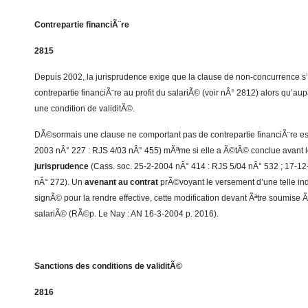
Contrepartie financiÃ¨re
2815
Depuis 2002, la jurisprudence exige que la clause de non-concurrence
contrepartie financiÃ¨re au profit du salariÃ© (voir nÂ° 2812) alors qu’aup
une condition de validitÃ©.
DÃ©sormais une clause ne comportant pas de contrepartie financiÃ¨re est i
2003 nÂ° 227 : RJS 4/03 nÂ° 455) mÃªme si elle a Ã©tÃ© conclue avant 
jurisprudence
(Cass. soc. 25-2-2004 nÂ° 414 : RJS 5/04 nÂ° 532 ; 17-1
nÂ° 272). Un
avenant au contrat
prÃ©voyant le versement d’une telle in
signÃ© pour la rendre effective, cette modification devant Ãªtre soumise 
salariÃ© (RÃ©p. Le Nay : AN 16-3-2004 p. 2016).
Sanctions des conditions de validitÃ©
2816