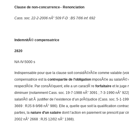
Clause de non-concurrence
–
Renonciation
Cass. soc. 22-2-2006 nÂ° 509 F-D
:
BS 7/06 inf. 692
IndemnitÃ© compensatrice
2820
NA-IV-5000 s
Indispensable pour que la clause soit considÃ©rÃ©e comme valable (voir
compensatrice est la
contrepartie de l’obligation
imposÃ©e au salariÃ© et
respectÃ©e. Par consÃ©quent, elle a un caractÃ¨re
forfaitaire
et le juge 
diminuer (notamment Cass. soc. 19-7-1988 nÂ° 3091 ; 7-3-1990 nÂ° 922) 
salariÃ© ait Ã justifier de l’existence d’un prÃ©judice (Cass. soc. 5-1-19
3669 : RJS 8-9/98 nÂ° 986). Elle a, quelle que soit la qualification contrac
parties, la
nature d’un salaire
dont l’action en paiement se prescrit par ci
2002 nÂ° 2668 : RJS 12/02 nÂ° 1388).