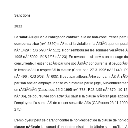
Sanctions
2822
Le
salariÃ©
qui viole l’obligation contractuelle de non-concurrence perd l
compensatrice
(nÂ° 2820) mÃªme si la violation n’a Ã©tÃ© que temporai
nÂ° 1429 : RJS 5/93 nÂ° 512). Il doit rembourser les sommes versÃ©es Ã c
1995 nÂ° 5002 : RJS 1/96 nÂ° 23). En revanche, si aprÃ¨s un passage da
concurrente, il est engagÃ© par une sociÃ©tÃ© concurrente, il peut prÃ
le temps oÃ¹ il a respectÃ© la clause (Cass. soc. 27-3-1996 nÂ° 1449 : 
nÂ° 496 : RJS 5/03 nÂ° 605). Il peut par ailleurs Ãªtre condamnÃ© Ã
rÃ©
par son ancien employeur et se voir interdire par le juge, Ã©ventuelleme
en rÃ©fÃ©rÃ© (Cass. soc. 15-2-1995 nÂ° 778 : RJS 4/95 nÂ° 379 ; 10-12
nÂ° 36), de poursuivre son activitÃ© sauf si la clause n’Ã©tait plus appl
l’employeur l’a sommÃ© de cesser ses activitÃ©s (CA Rouen 23-11-1999
275).
L’employeur peut se garantir contre le non-respect de la clause de non
clause pÃ©nale
l’assurant d’une indemnisation forfaitaire sans qu’il ait Ã