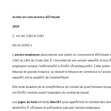
Action en concurrence dÃ©loyale
2826
C. civ. art. 1382 et 1383
NA-IV-10350 s
L’
ancien employeur
peut exercer une action en concurrence dÃ©loyale su
1382 et 1383 du Code civil, Ã l’encontre de son ancien salariÃ© et (ou) 
employeur lorsque l’intÃ©ressÃ© a Ã©tÃ© rÃ©embauchÃ©. Cette action do
tribunal de grande instance, ou devant le tribunal de commerce si l’ancie
salariÃ© ont la qualitÃ© de commerÃ§ant.
Elle reste toutefois de la compÃ©tence du conseil de prud’hommes lorsq
ont Ã©tÃ© commis avant l’expiration du contrat de travail.
Les
juges du fond
ont toute
libertÃ©
pour apprÃ©cier le montant des do
destinÃ©s Ã rÃ©parer le prÃ©judice subi par l’ancien employeur.