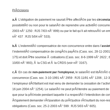
PrÃ©cisions
a.Â
L’obligation de paiement ne saurait Ãªtre affectÃ©e par les
circonsta
possibilitÃ© ou non pour le salariÃ© de reprendre une activitÃ© concurren
2003 nÂ° 1250 : RJS 7/03 nÂ° 899) ou par le fait qu’il ait retrouvÃ© un e
nÂ° 437 : RJS 5/04 nÂ° 533).
b.Â
L’indemnitÃ© compensatrice de non-concurrence entre dans l’
assiet
l’indemnitÃ© compensatrice de congÃ©s payÃ©s (Cass. soc. 28-11-2001
175) et doit Ãªtre soumise Ã cotisations (Cass. soc. 8-6-1999 nÂ° 2622 ;
10/00 nÂ° 993), Ã la CSG et Ã la CRDS (voir nÂ° 3167).
c.Â
En cas de
non-paiement par l’employeur,
le salariÃ© est libÃ©rÃ© de
concurrence (Cass. soc. 3-10-1991 nÂ° 2959 : RJS 11/91 nÂ° 1206 ; 12-
l’employeur dÃ©faillant est mal venu de demander la cessation de l’activ
16 juin 2004 nÂ° 1254). Le salariÃ© ne peut prÃ©tendre au paiement de l
que pour la pÃ©riode pendant laquelle il a respectÃ© l’interdiction de c
Ã©galement demander rÃ©paration du prÃ©judice rÃ©sultant du non-resp
obligations (Cass. soc. 25-2-2003 nÂ° 599 : RJS 5/03 nÂ° 605).