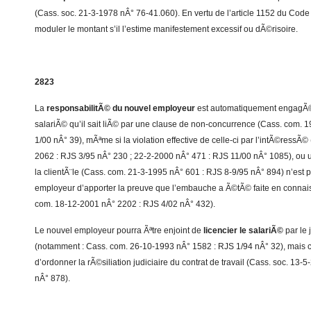
(Cass. soc. 21-3-1978 nÂ° 76-41.060). En vertu de l’article 1152 du Code c
moduler le montant s’il l’estime manifestement excessif ou dÃ©risoire.
2823
La
responsabilitÃ© du nouvel employeur
est automatiquement engagÃ©
salariÃ© qu’il sait liÃ© par une clause de non-concurrence (Cass. com. 
1/00 nÂ° 39), mÃªme si la violation effective de celle-ci par l’intÃ©ress
2062 : RJS 3/95 nÂ° 230 ; 22-2-2000 nÂ° 471 : RJS 11/00 nÂ° 1085), ou 
la clientÃ¨le (Cass. com. 21-3-1995 nÂ° 601 : RJS 8-9/95 nÂ° 894) n’est p
employeur d’apporter la preuve que l’embauche a Ã©tÃ© faite en conna
com. 18-12-2001 nÂ° 2202 : RJS 4/02 nÂ° 432).
Le nouvel employeur pourra Ãªtre enjoint de
licencier le salariÃ©
par le
(notamment : Cass. com. 26-10-1993 nÂ° 1582 : RJS 1/94 nÂ° 32), mais ce
d’ordonner la rÃ©siliation judiciaire du contrat de travail (Cass. soc. 13
nÂ° 878).