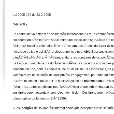
Loi 2005-159 du 23-2-2005
N-I-5900 s
Le contrat de volontariat de solidaritÃ© internationale est un contrat Ã©cr
collaboration dÃ©sintÃ©ressÃ©e entre une association agrÃ©Ã©e par le m
Ã©trangÃ¨res et le volontaire. Il ne relÃ¨ve
pas
des rÃ¨gles du
Code du tr
l’exercice de toute activitÃ© professionnelle, a pour
objet
l’accomplisseme
d’intÃ©rÃªt gÃ©nÃ©ral Ã l’Ã©tranger dans les domaines de la coopÃ©r
de l’action humanitaire. La durÃ©e cumulÃ©e des missions accomplies pa
continue ou non, pour le compte d’une ou de plusieurs associations, ne p
volontaire est un salariÃ© de droit privÃ©, l’engagement pour une ou plu
durÃ©e minimum d’un an est un motif lÃ©gitime de
dÃ©mission.
Dans ce
rÃ©unit les autres conditions pour bÃ©nÃ©ficier d’une
indemnisation d
ses droits seront ouverts Ã son retour de mission. Ces droits seront Ã©g
d’interruption de la mission (nÂ° 1389).
Sur le
congÃ©
de solidaritÃ© internationale que peut prendre un salariÃ