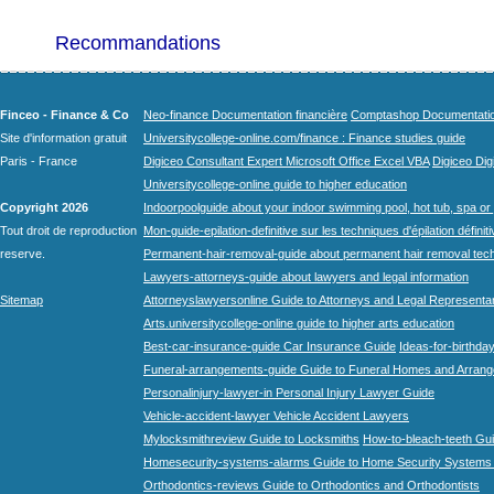
Recommandations
Finceo - Finance & Co
Neo-finance Documentation financière
Comptashop Documentation 
Site d'information gratuit
Universitycollege-online.com/finance : Finance studies guide
Paris - France
Digiceo Consultant Expert Microsoft Office Excel VBA
Digiceo Digi
Universitycollege-online guide to higher education
Copyright 2026
Indoorpoolguide about your indoor swimming pool, hot tub, spa or 
Tout droit de reproduction
Mon-guide-epilation-definitive sur les techniques d'épilation définit
reserve.
Permanent-hair-removal-guide about permanent hair removal tec
Lawyers-attorneys-guide about lawyers and legal information
Sitemap
Attorneyslawyersonline Guide to Attorneys and Legal Representa
Arts.universitycollege-online guide to higher arts education
Best-car-insurance-guide Car Insurance Guide
Ideas-for-birthday
Funeral-arrangements-guide Guide to Funeral Homes and Arran
Personalinjury-lawyer-in Personal Injury Lawyer Guide
Vehicle-accident-lawyer Vehicle Accident Lawyers
Mylocksmithreview Guide to Locksmiths
How-to-bleach-teeth Gui
Homesecurity-systems-alarms Guide to Home Security Systems
Orthodontics-reviews Guide to Orthodontics and Orthodontists