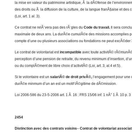
la mise en valeur du patrimoine artistique, Ã la dÃ©fense de l’environne
des droits ou Ã la diffusion de la culture, de la langue franÃ§aise et des
(Loi, art. 1 al. 3).
Ce contrat ne relÃ¨vera pas des rÃ¨gles du
Code du travail.
Il sera concl
maximale de deux ans. La durÃ©e cumulÃ©e des missions accomplies par
compte d’une ou plusieurs associations ou fondations ne peut excÃ©der 3 an
Le contrat de volontariat est
incompatible
avec toute activitÃ© rÃ©munÃ©
perception d’une pension de retraite, du revenu minimum d’insertion, d’
ou du complÃ©ment de libre choix d’activitÃ© (Loi, art. 3, al.4 et 5).
Si le volontaire est un
salariÃ© de droit privÃ©,
l’engagement pour une o
durÃ©e minmum d’un an est un motif lÃ©gitime de dÃ©mission.
Loi 2006-586 du 23-5-2006 art. 1 Ã 16 : FRS 15/06 inf. 1 nÂ° 1 Ã 10 p. 3
2454
Distinction avec des contrats voisins
–
Contrat de volontariat associat