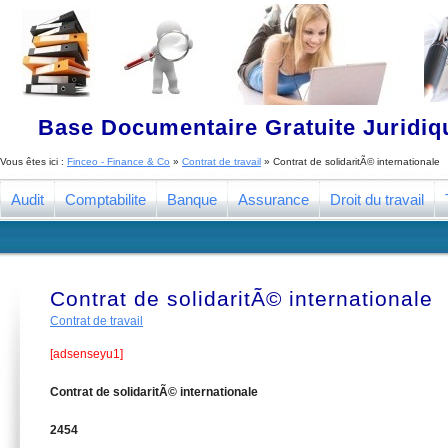
Base Documentaire Gratuite Juridi
Vous êtes ici :
Finceo - Finance & Co
»
Contrat de travail
»
Contrat de solidaritÃ© internationale
Audit
Comptabilite
Banque
Assurance
Droit du travail
Contrat de solidaritÃ© internationale
Contrat de travail
[adsenseyu1]
Contrat de solidaritÃ© internationale
2454