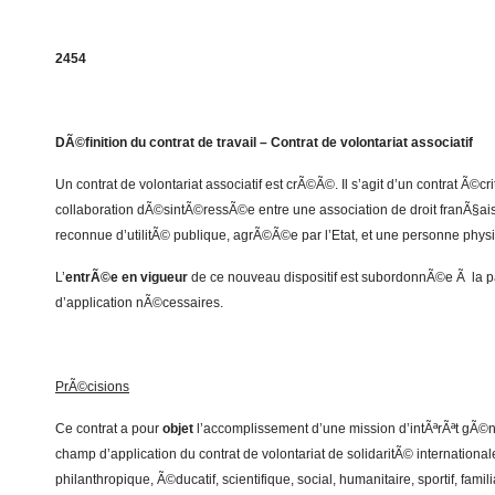
2454
DÃ©finition du contrat de travail – Contrat de volontariat associatif
Un contrat de volontariat associatif est crÃ©Ã©. Il s’agit d’un contrat Ã©cr
collaboration dÃ©sintÃ©ressÃ©e entre une association de droit franÃ§ais
reconnue d’utilitÃ© publique, agrÃ©Ã©e par l’Etat, et une personne phys
L’
entrÃ©e en vigueur
de ce nouveau dispositif est subordonnÃ©e Ã la pa
d’application nÃ©cessaires.
PrÃ©cisions
Ce contrat a pour
objet
l’accomplissement d’une mission d’intÃªrÃªt gÃ©n
champ d’application du contrat de volontariat de solidaritÃ© international
philanthropique, Ã©ducatif, scientifique, social, humanitaire, sportif, famil