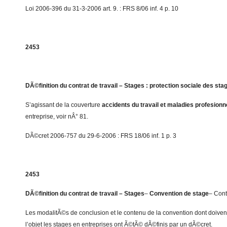
Loi 2006-396 du 31-3-2006 art. 9. : FRS 8/06 inf. 4 p. 10
2453
DÃ©finition du contrat de travail – Stages : protection sociale des stag
S’agissant de la couverture
accidents du travail et maladies profesionn
entreprise, voir nÂ° 81.
DÃ©cret 2006-757 du 29-6-2006 : FRS 18/06 inf. 1 p. 3
2453
DÃ©finition du contrat de travail – Stages
–
Convention de stage
– Con
Les modalitÃ©s de conclusion et le contenu de la convention dont doivent
l’objet les stages en entreprises ont Ã©tÃ© dÃ©finis par un dÃ©cret.