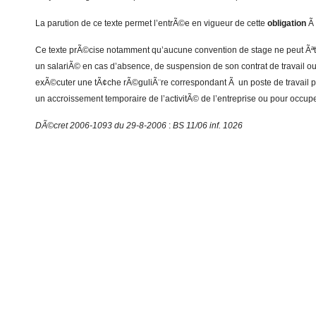
La parution de ce texte permet l’entrÃ©e en vigueur de cette
obligation
Ã 
Ce texte prÃ©cise notamment qu’aucune convention de stage ne peut Ãªt
un salariÃ© en cas d’absence, de suspension de son contrat de travail ou
exÃ©cuter une tÃ¢che rÃ©guliÃ¨re correspondant Ã un poste de travail p
un accroissement temporaire de l’activitÃ© de l’entreprise ou pour occup
DÃ©cret 2006-1093 du 29-8-2006
:
BS 11/06 inf. 1026