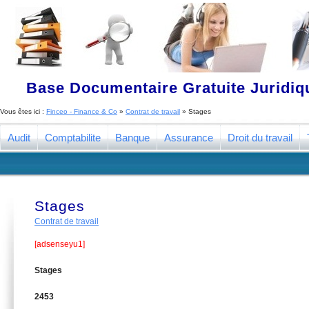
Base Documentaire Gratuite Juridi
Vous êtes ici :
Finceo - Finance & Co
»
Contrat de travail
»
Stages
Audit
Comptabilite
Banque
Assurance
Droit du travail
Stages
Contrat de travail
[adsenseyu1]
Stages
2453