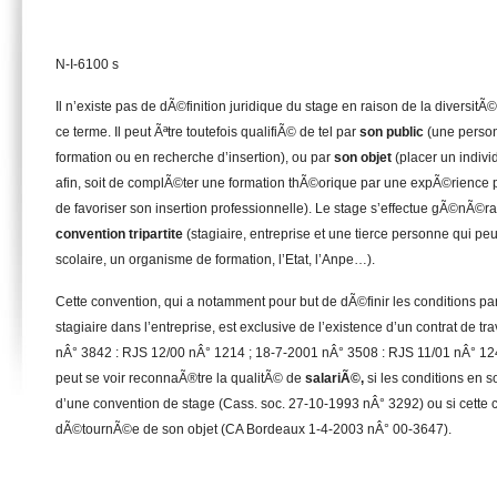
N-I-6100 s
Il n’existe pas de dÃ©finition juridique du stage en raison de la diversitÃ
ce terme. Il peut Ãªtre toutefois qualifiÃ© de tel par
son public
(une person
formation ou en recherche d’insertion), ou par
son objet
(placer un individ
afin, soit de complÃ©ter une formation thÃ©orique par une expÃ©rience pr
de favoriser son insertion professionnelle). Le stage s’effectue gÃ©nÃ©r
convention tripartite
(stagiaire, entreprise et une tierce personne qui pe
scolaire, un organisme de formation, l’Etat, l’Anpe…).
Cette convention, qui a notamment pour but de dÃ©finir les conditions par
stagiaire dans l’entreprise, est exclusive de l’existence d’un contrat de t
nÂ° 3842 : RJS 12/00 nÂ° 1214 ; 18-7-2001 nÂ° 3508 : RJS 11/01 nÂ° 1242
peut se voir reconnaÃ®tre la qualitÃ© de
salariÃ©,
si les conditions en s
d’une convention de stage (Cass. soc. 27-10-1993 nÂ° 3292) ou si cette
dÃ©tournÃ©e de son objet (CA Bordeaux 1-4-2003 nÂ° 00-3647).