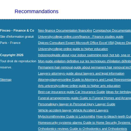
Recommandations
Finceo - Finance & Co
Neo-finance Documentation financière
Comptashop Documentation 
Site d'information gratuit
Universitycollege-online.com/finance : Finance studies guide
Paris - France
Digiceo Consultant Expert Microsoft Office Excel VBA
Digiceo Digi
Universitycollege-online guide to higher education
Copyright 2026
Indoorpoolguide about your indoor swimming pool, hot tub, spa or 
Tout droit de reproduction
Mon-guide-epilation-definitive sur les techniques d'épilation définit
reserve.
Permanent-hair-removal-guide about permanent hair removal tec
Lawyers-attorneys-guide about lawyers and legal information
Sitemap
Attorneyslawyersonline Guide to Attorneys and Legal Representa
Arts.universitycollege-online guide to higher arts education
Best-car-insurance-guide Car Insurance Guide
Ideas-for-birthday
Funeral-arrangements-guide Guide to Funeral Homes and Arran
Personalinjury-lawyer-in Personal Injury Lawyer Guide
Vehicle-accident-lawyer Vehicle Accident Lawyers
Mylocksmithreview Guide to Locksmiths
How-to-bleach-teeth Gui
Homesecurity-systems-alarms Guide to Home Security Systems
Orthodontics-reviews Guide to Orthodontics and Orthodontists