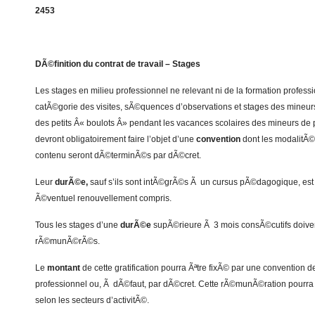
2453
DÃ©finition du contrat de travail – Stages
Les stages en milieu professionnel ne relevant ni de la formation professi
catÃ©gorie des visites, sÃ©quences d’observations et stages des mineu
des petits Â« boulots Â» pendant les vacances scolaires des mineurs de 
devront obligatoirement faire l’objet d’une
convention
dont les modalitÃ©s
contenu seront dÃ©terminÃ©s par dÃ©cret.
Leur
durÃ©e,
sauf s’ils sont intÃ©grÃ©s Ã un cursus pÃ©dagogique, est
Ã©ventuel renouvellement compris.
Tous les stages d’une
durÃ©e
supÃ©rieure Ã 3 mois consÃ©cutifs doiven
rÃ©munÃ©rÃ©s.
Le
montant
de cette gratification pourra Ãªtre fixÃ© par une convention 
professionnel ou, Ã dÃ©faut, par dÃ©cret. Cette rÃ©munÃ©ration pourra 
selon les secteurs d’activitÃ©.