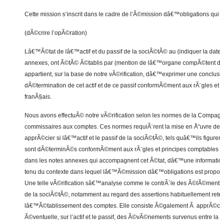
Cette mission s’inscrit dans le cadre de l’Ã©mission dâ€™obligations qu
(dÃ©crire l’opÃ©ration)
Lâ€™Ã©tat de lâ€™actif et du passif de la sociÃ©tÃ© au (indiquer la date
annexes, ont Ã©tÃ© Ã©tablis par (mention de lâ€™organe compÃ©tent de
appartient, sur la base de notre vÃ©rification, dâ€™exprimer une conclus
dÃ©termination de cet actif et de ce passif conformÃ©ment aux rÃ¨gles e
franÃ§ais.
Nous avons effectuÃ© notre vÃ©rification selon les normes de la Compag
commissaires aux comptes. Ces normes requiÃ¨rent la mise en Å“uvre d
apprÃ©cier si lâ€™actif et le passif de la sociÃ©tÃ©, tels quâ€™ils figur
sont dÃ©terminÃ©s conformÃ©ment aux rÃ¨gles et principes comptables f
dans les notes annexes qui accompagnent cet Ã©tat, dâ€™une informat
tenu du contexte dans lequel lâ€™Ã©mission dâ€™obligations est pr
Une telle vÃ©rification sâ€™analyse comme le contrÃ´le des Ã©lÃ©ments 
de la sociÃ©tÃ©, notamment au regard des assertions habituellement re
lâ€™Ã©tablissement des comptes. Elle consiste Ã©galement Ã apprÃ©c
Ã©ventuelle, sur l’actif et le passif, des Ã©vÃ©nements survenus entre l