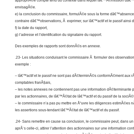
appropriÃ©e compte tenu du contexte dans lequel lâ€™Ã©mission dâ€™o
envisagÃ©e.
e) la conclusion du commissaire, formulÃ©e sous la forme dâ€™absenc
contraire dâ€™observations, Ã exprimer, sur lâ€™actif et le passif ainsi
f) la date du rapport,
g) l’adresse et l’identification du signataire du rapport.
Des exemples de rapports sont donnÃ©s en annexe.
.23- Les situations conduisant le commissaire Ã formuler des observations
exemple :
– lâ€™actif et le passif ne sont pas dÃ©terminÃ©s conformÃ©ment aux rÃ
comptables franÃ§ais,
– les notes annexes ne contiennent pas une information dÃ©terminante
par les actionnaires, de lâ€™Ã©tat de lâ€™actif et du passif de la sociÃ
– le commissaire n’a pas pu mettre en Å“uvre les diligences estimÃ©es 
les assertions sous-tendant lâ€™Ã©tat de lâ€™actif et du passif.
.24- Sans remettre en cause sa conclusion, le commissaire peut, dans un
aprÃ¨s celle-ci, attirer l’attention des actionnaires sur une information c