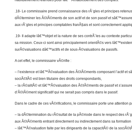
habituellement retenues pour lâ€™Ã©tablissement des comptes.
.18- Le commissaire prend connaissance des rÃ¨gles et principes retenu
dÃ©terminer les Ã©lÃ©ments de son actif et de son passif et sâ€™assure
aux rÃ¨gles et principes comptables franÃ§ais et sont correctement appl
.19- Il adapte lâ€™objet et la nature de ses contrÃ´les au contexte partic
sa mission. Ceux-ci sont ainsi principalement orientÃ©s vers lâ€™exist
surÃ©valuations dâ€™actifs et de sous-Ã©valuations de passifs.
A cet effet, le commissaire vÃ©rifie :
– l’existence et lâ€™Ã©valuation des Ã©lÃ©ments composant l’actif et 
sociÃ©tÃ© est bien titulaire des droits correspondants,
– la rÃ©alitÃ© et lâ€™Ã©valuation des Ã©lÃ©ments de passif et s’assure 
d’Ã©lÃ©ment significatif qui ne serait pas compris dans le passif.
Dans le cadre de ces vÃ©rifications, le commissaire porte une attention pa
– la dÃ©termination du rÃ©sultat de la pÃ©riode dans le respect des rÃ¨
aux Ã©lÃ©ments entrant directement ou indirectement dans sa formation 
– lâ€™Ã©valuation faite par les dirigeants de la capacitÃ© de la sociÃ©