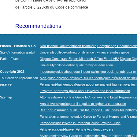
Le Commissaire dÃ©signÃ© en application
de l’article L. 228-39 du Code de commerce
Recommandations
Finceo - Finance & Co
Neo-finance Documentation financière
Comptashop Documentation 
Site d'information gratuit
Universitycollege-online.com/finance : Finance studies guide
Paris - France
Digiceo Consultant Expert Microsoft Office Excel VBA
Digiceo Digi
Universitycollege-online guide to higher education
Copyright 2026
Indoorpoolguide about your indoor swimming pool, hot tub, spa or 
Tout droit de reproduction
Mon-guide-epilation-definitive sur les techniques d'épilation définit
reserve.
Permanent-hair-removal-guide about permanent hair removal tec
Lawyers-attorneys-guide about lawyers and legal information
Sitemap
Attorneyslawyersonline Guide to Attorneys and Legal Representa
Arts.universitycollege-online guide to higher arts education
Best-car-insurance-guide Car Insurance Guide
Ideas-for-birthday
Funeral-arrangements-guide Guide to Funeral Homes and Arran
Personalinjury-lawyer-in Personal Injury Lawyer Guide
Vehicle-accident-lawyer Vehicle Accident Lawyers
Mylocksmithreview Guide to Locksmiths
How-to-bleach-teeth Gui