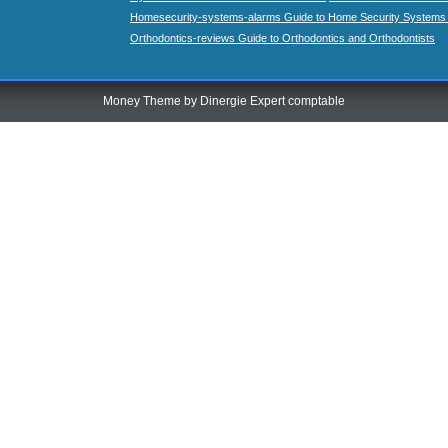
Homesecurity-systems-alarms Guide to Home Security Systems
Orthodontics-reviews Guide to Orthodontics and Orthodontists
Money Theme by
Dinergie Expert comptable