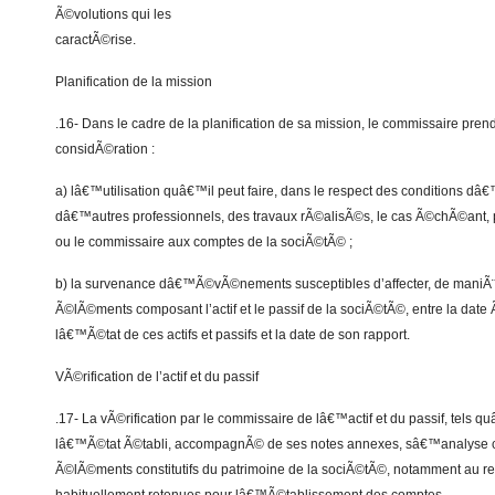
Ã©volutions qui les
caractÃ©rise.
Planification de la mission
.16- Dans le cadre de la planification de sa mission, le commissaire pr
considÃ©ration :
a) lâ€™utilisation quâ€™il peut faire, dans le respect des conditions dâ€
dâ€™autres professionnels, des travaux rÃ©alisÃ©s, le cas Ã©chÃ©ant,
ou le commissaire aux comptes de la sociÃ©tÃ© ;
b) la survenance dâ€™Ã©vÃ©nements susceptibles d’affecter, de maniÃ¨re
Ã©lÃ©ments composant l’actif et le passif de la sociÃ©tÃ©, entre la date 
lâ€™Ã©tat de ces actifs et passifs et la date de son rapport.
VÃ©rification de l’actif et du passif
.17- La vÃ©rification par le commissaire de lâ€™actif et du passif, tels q
lâ€™Ã©tat Ã©tabli, accompagnÃ© de ses notes annexes, sâ€™analyse c
Ã©lÃ©ments constitutifs du patrimoine de la sociÃ©tÃ©, notamment au re