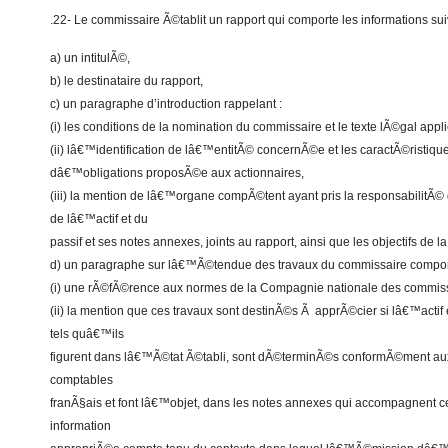
.22- Le commissaire Ã©tablit un rapport qui comporte les informations sui
a) un intitulÃ©,
b) le destinataire du rapport,
c) un paragraphe d’introduction rappelant :
(i) les conditions de la nomination du commissaire et le texte lÃ©gal appl
(ii) lâ€™identification de lâ€™entitÃ© concernÃ©e et les caractÃ©ristiqu
dâ€™obligations proposÃ©e aux actionnaires,
(iii) la mention de lâ€™organe compÃ©tent ayant pris la responsabilit
de lâ€™actif et du
passif et ses notes annexes, joints au rapport, ainsi que les objectifs de 
d) un paragraphe sur lâ€™Ã©tendue des travaux du commissaire comport
(i) une rÃ©fÃ©rence aux normes de la Compagnie nationale des commis
(ii) la mention que ces travaux sont destinÃ©s Ã apprÃ©cier si lâ€™actif 
tels quâ€™ils
figurent dans lâ€™Ã©tat Ã©tabli, sont dÃ©terminÃ©s conformÃ©ment aux 
comptables
franÃ§ais et font lâ€™objet, dans les notes annexes qui accompagnent 
information