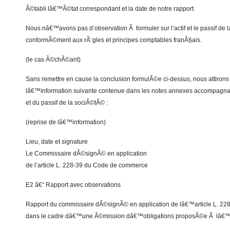
Ã©tabli lâ€™Ã©tat correspondant et la date de notre rapport.
Nous nâ€™avons pas d’observation Ã formuler sur l’actif et le passif d
conformÃ©ment aux rÃ¨gles et principes comptables franÃ§ais.
(le cas Ã©chÃ©ant)
Sans remettre en cause la conclusion formulÃ©e ci-dessus, nous attirons v
lâ€™information suivante contenue dans les notes annexes accompagna
et du passif de la sociÃ©tÃ© :
(reprise de lâ€™information)
Lieu, date et signature
Le Commissaire dÃ©signÃ© en application
de l’article L. 228-39 du Code de commerce
E2 â€“ Rapport avec observations
Rapport du commissaire dÃ©signÃ© en application de lâ€™article L. 2
dans le cadre dâ€™une Ã©mission dâ€™obligations proposÃ©e Ã lâ€