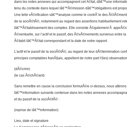
dans les notes annexes qui accompagnent cet Ã©tat, dâ€™une informat
tenu du contexte dans lequel lâ€™Ã©mission dâ€™obligations est pr
Une telle vÃ©rification sâ€™analyse comme le contrÃ´le des Ã©lÃ©ments 
de la sociÃ©tÃ©, notamment au regard des assertions habituellement re
lâ€™Ã©tablissement des comptes. Elle consiste Ã©galement Ã apprÃ©c
Ã©ventuelle, sur l’actif et le passif, des Ã©vÃ©nements survenus entre l
Ã©tabli lâ€™Ã©tat correspondant et la date de notre rapport.
L’actif et le passif de la sociÃ©tÃ©, au regard de leur dÃ©termination c
principes comptables franÃ§ais, appellent de notre part l'(les) observation
(dÃ©crire)
(le cas Ã©chÃ©ant)
Sans remettre en cause la conclusion formulÃ©e ci-dessus, nous attirons v
lâ€™information suivante contenue dans les notes annexes accompagna
et du passif de la sociÃ©tÃ© :
(reprise de lâ€™information)
Lieu, date et signature