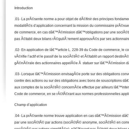
Introduction
.01- La prÃ©sente norme a pour objet de dÃ©finir des principes fondamen
modalitÃ©s d’application concernant la mission du commissaire prÃ©vue 
de commerce, en cas dâ€™Ã©mission dâ€™obligations par une sociÃ©t
pas Ã©tabli deux bilans rÃ©guliÃ¨rement approuvÃ©s par ses actionnair
.02- En application de lâ€™article L. 228-39 du Code de commerce, le
vÃ©rifie l’actif et le passif de la sociÃ©tÃ© et Ã©tablit un rapport des
gÃ©nÃ©rale des actionnaires appelÃ©e Ã statuer sur lâ€™Ã©mission 
.03- Lorsque lâ€™Ã©mission envisagÃ©e porte sur des obligations conv
contre des actions ou sur des obligations avec bons de souscriptions dâ
aux comptes de la sociÃ©tÃ© concernÃ©e effectue par ailleurs lâ€™inter
Code de commerce, en se rÃ©fÃ©rant aux normes professionnelles applic
Champ d’application
.04- La prÃ©sente norme trouve application en cas dâ€™Ã©mission dâ
par une sociÃ©tÃ© par actions (sociÃ©tÃ© anonyme, sociÃ©tÃ© en comm