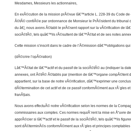
Mesdames, Messieurs les actionnaires,
En exÃ©cution de la mission prÃ©vue lâ€™article L. 228-39 du Code de
Ã©tÃ© confiÃ©e par ordonnance de Monsieur le PrÃ©sident du tribunal 
du â€¦, nous avons Ã©tabli le prÃ©sent rapport sur la vÃ©rification de lâ€
sociÃ©tÃ©, tels quâ€™ils rÃ©sultent de lâ€™Ã©tat et de ses notes annexe
Cette mission s’inscrit dans le cadre de l’Ã©mission dâ€™obligations qu
(dÃ©crire l’opÃ©ration)
Lâ€™Ã©tat de lâ€™actif et du passif de la sociÃ©tÃ© au (indiquer la date
annexes, ont Ã©tÃ© Ã©tablis par (mention de lâ€™organe compÃ©tent de
appartient, sur la base de notre vÃ©rification, dâ€™exprimer une conclus
dÃ©termination de cet actif et de ce passif conformÃ©ment aux rÃ¨gles e
franÃ§ais.
Nous avons effectuÃ© notre vÃ©rification selon les normes de la Compag
commissaires aux comptes. Ces normes requiÃ¨rent la mise en Å“uvre d
apprÃ©cier si lâ€™actif et le passif de la sociÃ©tÃ©, tels quâ€™ils figur
sont dÃ©terminÃ©s conformÃ©ment aux rÃ¨gles et principes comptables f