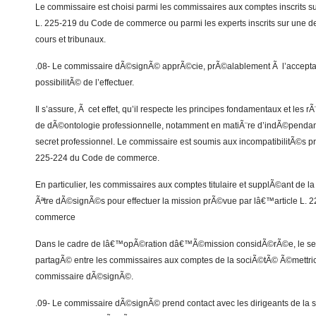
Le commissaire est choisi parmi les commissaires aux comptes inscrits sur
L. 225-219 du Code de commerce ou parmi les experts inscrits sur une des
cours et tribunaux.
.08- Le commissaire dÃ©signÃ© apprÃ©cie, prÃ©alablement Ã l’acceptati
possibilitÃ© de l’effectuer.
Il s’assure, Ã cet effet, qu’il respecte les principes fondamentaux et le
de dÃ©ontologie professionnelle, notamment en matiÃ¨re d’indÃ©penda
secret professionnel. Le commissaire est soumis aux incompatibilitÃ©s 
225-224 du Code de commerce.
En particulier, les commissaires aux comptes titulaire et supplÃ©ant de 
Ãªtre dÃ©signÃ©s pour effectuer la mission prÃ©vue par lâ€™article L. 
commerce
Dans le cadre de lâ€™opÃ©ration dâ€™Ã©mission considÃ©rÃ©e, le secr
partagÃ© entre les commissaires aux comptes de la sociÃ©tÃ© Ã©mettric
commissaire dÃ©signÃ©.
.09- Le commissaire dÃ©signÃ© prend contact avec les dirigeants de la so