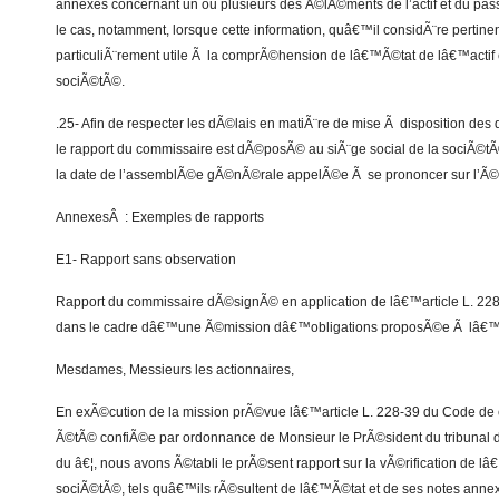
annexes concernant un ou plusieurs des Ã©lÃ©ments de l’actif et du passi
le cas, notamment, lorsque cette information, quâ€™il considÃ¨re pertine
particuliÃ¨rement utile Ã la comprÃ©hension de lâ€™Ã©tat de lâ€™actif e
sociÃ©tÃ©.
.25- Afin de respecter les dÃ©lais en matiÃ¨re de mise Ã disposition des
le rapport du commissaire est dÃ©posÃ© au siÃ¨ge social de la sociÃ©tÃ
la date de l’assemblÃ©e gÃ©nÃ©rale appelÃ©e Ã se prononcer sur l’Ã©
AnnexesÂ : Exemples de rapports
E1- Rapport sans observation
Rapport du commissaire dÃ©signÃ© en application de lâ€™article L. 2
dans le cadre dâ€™une Ã©mission dâ€™obligations proposÃ©e Ã lâ€
Mesdames, Messieurs les actionnaires,
En exÃ©cution de la mission prÃ©vue lâ€™article L. 228-39 du Code de
Ã©tÃ© confiÃ©e par ordonnance de Monsieur le PrÃ©sident du tribunal 
du â€¦, nous avons Ã©tabli le prÃ©sent rapport sur la vÃ©rification de lâ€
sociÃ©tÃ©, tels quâ€™ils rÃ©sultent de lâ€™Ã©tat et de ses notes annexe