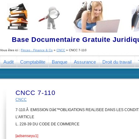
Base Documentaire Gratuite Juridi
Vous êtes ici :
Finceo - Finance & Co
»
CNCC
»
CNCC 7-110
Audit
Comptabilite
Banque
Assurance
Droit du travail
CNCC 7-110
CNCC
7-110.Â EMISSION Dâ€™OBLIGATIONS REALISEE DANS LES CONDI
L’ARTICLE
L. 228-39 DU CODE DE COMMERCE
[adsenseyu1]