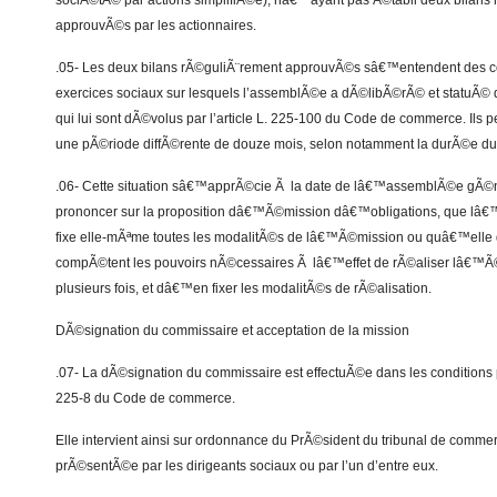
sociÃ©tÃ© par actions simplifiÃ©e), nâ€™ayant pas Ã©tabli deux bilans
approuvÃ©s par les actionnaires.
.05- Les deux bilans rÃ©guliÃ¨rement approuvÃ©s sâ€™entendent des 
exercices sociaux sur lesquels l’assemblÃ©e a dÃ©libÃ©rÃ© et statuÃ© 
qui lui sont dÃ©volus par l’article L. 225-100 du Code de commerce. Ils p
une pÃ©riode diffÃ©rente de douze mois, selon notamment la durÃ©e du 
.06- Cette situation sâ€™apprÃ©cie Ã la date de lâ€™assemblÃ©e gÃ
prononcer sur la proposition dâ€™Ã©mission dâ€™obligations, que 
fixe elle-mÃªme toutes les modalitÃ©s de lâ€™Ã©mission ou quâ€™ell
compÃ©tent les pouvoirs nÃ©cessaires Ã lâ€™effet de rÃ©aliser lâ€™Ã
plusieurs fois, et dâ€™en fixer les modalitÃ©s de rÃ©alisation.
DÃ©signation du commissaire et acceptation de la mission
.07- La dÃ©signation du commissaire est effectuÃ©e dans les conditions
225-8 du Code de commerce.
Elle intervient ainsi sur ordonnance du PrÃ©sident du tribunal de comme
prÃ©sentÃ©e par les dirigeants sociaux ou par l’un d’entre eux.