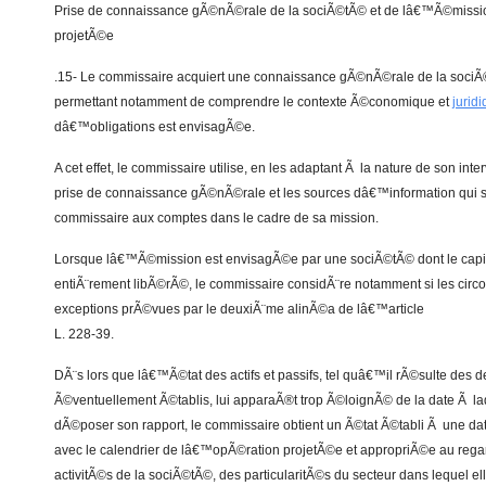
Prise de connaissance gÃ©nÃ©rale de la sociÃ©tÃ© et de lâ€™Ã©missi
projetÃ©e
.15- Le commissaire acquiert une connaissance gÃ©nÃ©rale de la sociÃ©t
permettant notamment de comprendre le contexte Ã©conomique et
jurid
dâ€™obligations est envisagÃ©e.
A cet effet, le commissaire utilise, en les adaptant Ã la nature de son in
prise de connaissance gÃ©nÃ©rale et les sources dâ€™information qui 
commissaire aux comptes dans le cadre de sa mission.
Lorsque lâ€™Ã©mission est envisagÃ©e par une sociÃ©tÃ© dont le capi
entiÃ¨rement libÃ©rÃ©, le commissaire considÃ¨re notamment si les cir
exceptions prÃ©vues par le deuxiÃ¨me alinÃ©a de lâ€™article
L. 228-39.
DÃ¨s lors que lâ€™Ã©tat des actifs et passifs, tel quâ€™il rÃ©sulte des 
Ã©ventuellement Ã©tablis, lui apparaÃ®t trop Ã©loignÃ© de la date Ã laq
dÃ©poser son rapport, le commissaire obtient un Ã©tat Ã©tabli Ã une dat
avec le calendrier de lâ€™opÃ©ration projetÃ©e et appropriÃ©e au regar
activitÃ©s de la sociÃ©tÃ©, des particularitÃ©s du secteur dans lequel el