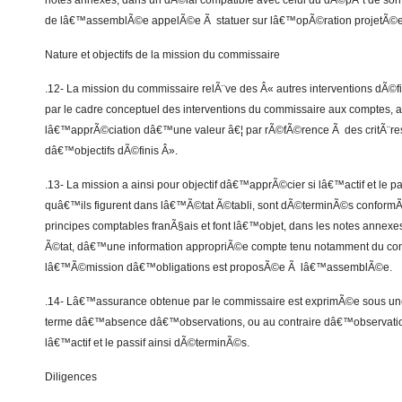
notes annexes, dans un dÃ©lai compatible avec celui du dÃ©pÃ´t de son 
de lâ€™assemblÃ©e appelÃ©e Ã statuer sur lâ€™opÃ©ration projetÃ©e
Nature et objectifs de la mission du commissaire
.12- La mission du commissaire relÃ¨ve des Â« autres interventions dÃ©fi
par le cadre conceptuel des interventions du commissaire aux comptes, a
lâ€™apprÃ©ciation dâ€™une valeur â€¦ par rÃ©fÃ©rence Ã des critÃ¨res 
dâ€™objectifs dÃ©finis Â».
.13- La mission a ainsi pour objectif dâ€™apprÃ©cier si lâ€™actif et le pa
quâ€™ils figurent dans lâ€™Ã©tat Ã©tabli, sont dÃ©terminÃ©s conformÃ
principes comptables franÃ§ais et font lâ€™objet, dans les notes annex
Ã©tat, dâ€™une information appropriÃ©e compte tenu notamment du con
lâ€™Ã©mission dâ€™obligations est proposÃ©e Ã lâ€™assemblÃ©e.
.14- Lâ€™assurance obtenue par le commissaire est exprimÃ©e sous un
terme dâ€™absence dâ€™observations, ou au contraire dâ€™observatio
lâ€™actif et le passif ainsi dÃ©terminÃ©s.
Diligences