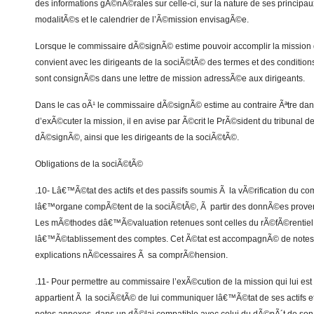
des informations gÃ©nÃ©rales sur celle-ci, sur la nature de ses principaux 
modalitÃ©s et le calendrier de l’Ã©mission envisagÃ©e.
Lorsque le commissaire dÃ©signÃ© estime pouvoir accomplir la mission q
convient avec les dirigeants de la sociÃ©tÃ© des termes et des condition
sont consignÃ©s dans une lettre de mission adressÃ©e aux dirigeants.
Dans le cas oÃ¹ le commissaire dÃ©signÃ© estime au contraire Ãªtre dans
d’exÃ©cuter la mission, il en avise par Ã©crit le PrÃ©sident du tribunal 
dÃ©signÃ©, ainsi que les dirigeants de la sociÃ©tÃ©.
Obligations de la sociÃ©tÃ©
.10- Lâ€™Ã©tat des actifs et des passifs soumis Ã la vÃ©rification du co
lâ€™organe compÃ©tent de la sociÃ©tÃ©, Ã partir des donnÃ©es provena
Les mÃ©thodes dâ€™Ã©valuation retenues sont celles du rÃ©fÃ©rentiel
lâ€™Ã©tablissement des comptes. Cet Ã©tat est accompagnÃ© de notes
explications nÃ©cessaires Ã sa comprÃ©hension.
.11- Pour permettre au commissaire l’exÃ©cution de la mission qui lui est d
appartient Ã la sociÃ©tÃ© de lui communiquer lâ€™Ã©tat de ses actifs 