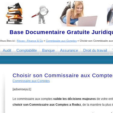
Base Documentaire Gratuite Juridi
Vous êtes ici :
Finceo - Finance & Co
»
Commissaire aux Comptes
»
Choisir son Commissaire au
Audit
Comptabilite
Banque
Assurance
Droit du travail
Choisir son Commissaire aux Compte
Commissaire aux Comptes
[adsenseyu1]
Le commissaire aux comptes
valide les décisions majeures
de votre en
choisir son Commissaire aux Comptes a Rodez
, de la manière la plus