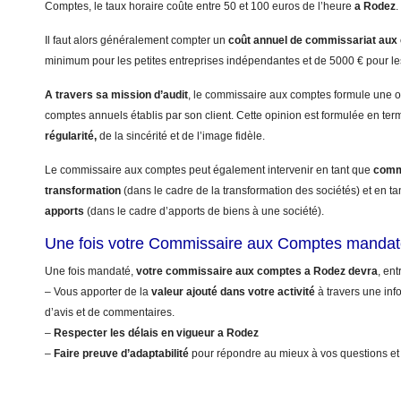
Comptes, le taux horaire coûte entre 50 et 100 euros de l’heure
a Rodez
.
Il faut alors généralement compter un
coût annuel
de commissariat aux
minimum pour les petites entreprises indépendantes et de 5000 € pour le
A travers sa mission d’audit
, le commissaire aux comptes formule une op
comptes annuels établis par son client. Cette opinion est formulée en te
régularité,
de la sincérité et de l’image fidèle.
Le commissaire aux comptes peut également intervenir en tant que
commi
transformation
(dans le cadre de la transformation des sociétés) et en t
apports
(dans le cadre d’apports de biens à une société).
Une fois votre Commissaire aux Comptes manda
Une fois mandaté,
votre commissaire aux comptes a Rodez devra
, ent
– Vous apporter de la
valeur ajouté dans votre activité
à travers une info
d’avis et de commentaires.
–
Respecter les délais en vigueur a Rodez
–
Faire preuve d’adaptabilité
pour répondre au mieux à vos questions et