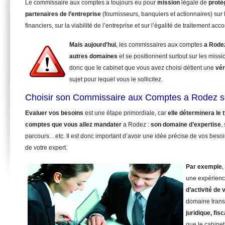
Le commissaire aux comptes a toujours eu pour
mission
légale de
proté
partenaires de l’entreprise
(fournisseurs, banquiers et actionnaires) sur 
financiers, sur la viabilité de l’entreprise et sur l’égalité de traitement ac
Mais aujourd’hui
, les commissaires aux comptes
a Rode
autres domaines
et se positionnent surtout sur les miss
donc que le cabinet que vous avez choisi détient une
vér
sujet pour lequel vous le sollicitez.
Choisir son Commissaire aux Comptes a Rodez s
Evaluer vos besoins
est une étape primordiale, car
elle déterminera le
comptes que vous allez mandater
a Rodez :
son domaine d’expertise
,
parcours…etc. Il est donc important d’avoir une idée précise de vos beso
de votre expert.
Par exemple
,
une expérienc
d’activité de 
domaine trans
juridique, fisc
que le cabinet