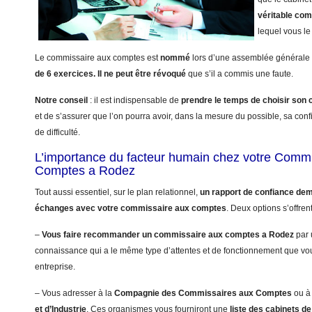
véritable co
lequel vous le 
Le commissaire aux comptes est
nommé
lors d’une assemblée générale 
de 6 exercices.
Il ne peut être révoqué
que s’il a commis une faute.
Notre conseil
: il est indispensable de
prendre le temps de choisir so
et de s’assurer que l’on pourra avoir, dans la mesure du possible, sa con
de difficulté.
L’importance du facteur humain chez votre Comm
Comptes a Rodez
Tout aussi essentiel, sur le plan relationnel,
un rapport de confiance dem
échanges avec votre commissaire aux comptes
. Deux options s’offren
–
Vous faire recommander un commissaire aux comptes a Rodez
par 
connaissance qui a le même type d’attentes et de fonctionnement que vo
entreprise.
– Vous adresser à la
Compagnie des Commissaires aux Comptes
ou à
et d’Industrie
. Ces organismes vous fourniront une
liste des cabinets 