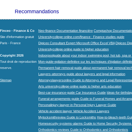
Recommandations
Finceo - Finance & Co
Neo-finance Documentation financière
Comptashop Documentation 
Site d'information gratuit
Universitycollege-online.com/finance : Finance studies guide
Paris - France
Digiceo Consultant Expert Microsoft Office Excel VBA
Digiceo Digi
Universitycollege-online guide to higher education
Copyright 2026
Indoorpoolguide about your indoor swimming pool, hot tub, spa or 
Tout droit de reproduction
Mon-guide-epilation-definitive sur les techniques d'épilation définit
reserve.
Permanent-hair-removal-guide about permanent hair removal tec
Lawyers-attorneys-guide about lawyers and legal information
Sitemap
Attorneyslawyersonline Guide to Attorneys and Legal Representa
Arts.universitycollege-online guide to higher arts education
Best-car-insurance-guide Car Insurance Guide
Ideas-for-birthday
Funeral-arrangements-guide Guide to Funeral Homes and Arran
Personalinjury-lawyer-in Personal Injury Lawyer Guide
Vehicle-accident-lawyer Vehicle Accident Lawyers
Mylocksmithreview Guide to Locksmiths
How-to-bleach-teeth Gui
Homesecurity-systems-alarms Guide to Home Security Systems
Orthodontics-reviews Guide to Orthodontics and Orthodontists