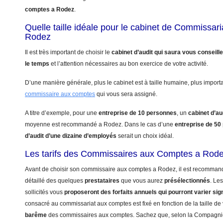
comptes a Rodez
.
Quelle taille idéale pour le cabinet de Commissar
Rodez
Il est très important de choisir le
cabinet d’audit qui saura vous conseill
le temps
et l’attention nécessaires au bon exercice de votre activité.
D’une manière générale, plus le cabinet est à taille humaine, plus import
commissaire aux comptes
qui vous sera assigné.
A titre d’exemple, pour une
entreprise de 10 personnes
, un
cabinet d’au
moyenne est recommandé a Rodez. Dans le cas d’une
entreprise de 50
d’audit d’une dizaine d’employés
serait un choix idéal.
Les tarifs des Commissaires aux Comptes a Rod
Avant de choisir son commissaire aux comptes a Rodez, il est recommand
détaillé des quelques
prestataires
que vous aurez
présélectionnés
. Le
sollicités vous
proposeront des forfaits annuels qui pourront varier sig
consacré au commissariat aux comptes est fixé en fonction de la taille de 
barême
des commissaires aux comptes. Sachez que, selon la Compagn