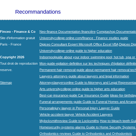
Recommandations
Finceo - Finance & Co
Neo-finance Documentation financière
Comptashop Documentation 
Site d'information gratuit
Universitycollege-online.com/finance : Finance studies guide
Paris - France
Digiceo Consultant Expert Microsoft Office Excel VBA
Digiceo Digi
Universitycollege-online guide to higher education
Copyright 2026
Indoorpoolguide about your indoor swimming pool, hot tub, spa or 
Tout droit de reproduction
Mon-guide-epilation-definitive sur les techniques d'épilation définit
reserve.
Permanent-hair-removal-guide about permanent hair removal tec
Lawyers-attorneys-guide about lawyers and legal information
Sitemap
Attorneyslawyersonline Guide to Attorneys and Legal Representa
Arts.universitycollege-online guide to higher arts education
Best-car-insurance-guide Car Insurance Guide
Ideas-for-birthday
Funeral-arrangements-guide Guide to Funeral Homes and Arran
Personalinjury-lawyer-in Personal Injury Lawyer Guide
Vehicle-accident-lawyer Vehicle Accident Lawyers
Mylocksmithreview Guide to Locksmiths
How-to-bleach-teeth Gui
Homesecurity-systems-alarms Guide to Home Security Systems
Orthodontics-reviews Guide to Orthodontics and Orthodontists