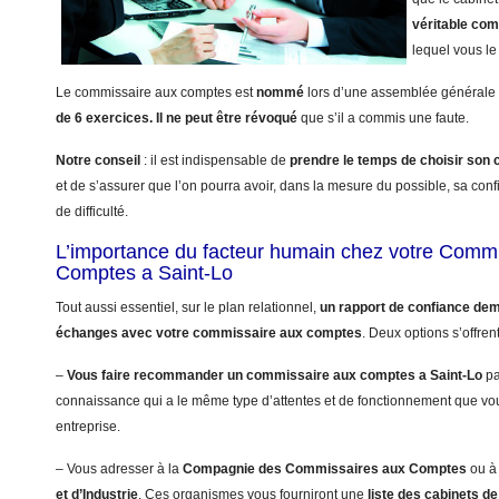
véritable co
lequel vous le 
Le commissaire aux comptes est
nommé
lors d’une assemblée générale 
de 6 exercices.
Il ne peut être révoqué
que s’il a commis une faute.
Notre conseil
: il est indispensable de
prendre le temps de choisir so
et de s’assurer que l’on pourra avoir, dans la mesure du possible, sa con
de difficulté.
L’importance du facteur humain chez votre Comm
Comptes a Saint-Lo
Tout aussi essentiel, sur le plan relationnel,
un rapport de confiance dem
échanges avec votre commissaire aux comptes
. Deux options s’offren
–
Vous faire recommander un commissaire aux comptes a Saint-Lo
pa
connaissance qui a le même type d’attentes et de fonctionnement que vo
entreprise.
– Vous adresser à la
Compagnie des Commissaires aux Comptes
ou à
et d’Industrie
. Ces organismes vous fourniront une
liste des cabinets 