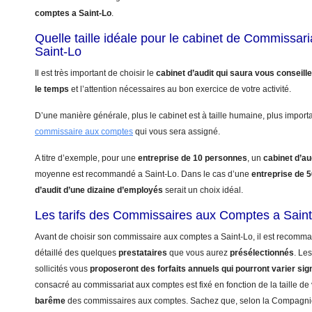
comptes a Saint-Lo
.
Quelle taille idéale pour le cabinet de Commissar
Saint-Lo
Il est très important de choisir le
cabinet d’audit qui saura vous conseill
le temps
et l’attention nécessaires au bon exercice de votre activité.
D’une manière générale, plus le cabinet est à taille humaine, plus import
commissaire aux comptes
qui vous sera assigné.
A titre d’exemple, pour une
entreprise de 10 personnes
, un
cabinet d’au
moyenne est recommandé a Saint-Lo. Dans le cas d’une
entreprise de 
d’audit d’une dizaine d’employés
serait un choix idéal.
Les tarifs des Commissaires aux Comptes a Sain
Avant de choisir son commissaire aux comptes a Saint-Lo, il est recomma
détaillé des quelques
prestataires
que vous aurez
présélectionnés
. Le
sollicités vous
proposeront des forfaits annuels qui pourront varier sig
consacré au commissariat aux comptes est fixé en fonction de la taille de 
barême
des commissaires aux comptes. Sachez que, selon la Compagn