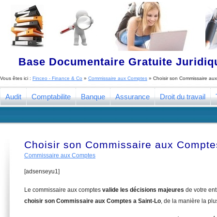
Base Documentaire Gratuite Juridi
Vous êtes ici :
Finceo - Finance & Co
»
Commissaire aux Comptes
»
Choisir son Commissaire au
Audit
Comptabilite
Banque
Assurance
Droit du travail
Choisir son Commissaire aux Comptes
Commissaire aux Comptes
[adsenseyu1]
Le commissaire aux comptes
valide les décisions majeures
de votre en
choisir son Commissaire aux Comptes a Saint-Lo
, de la manière la pl