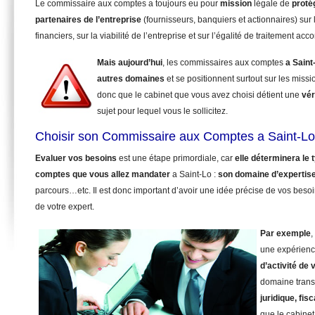
Le commissaire aux comptes a toujours eu pour
mission
légale de
proté
partenaires de l’entreprise
(fournisseurs, banquiers et actionnaires) sur 
financiers, sur la viabilité de l’entreprise et sur l’égalité de traitement ac
Mais aujourd’hui
, les commissaires aux comptes
a Saint
autres domaines
et se positionnent surtout sur les miss
donc que le cabinet que vous avez choisi détient une
vér
sujet pour lequel vous le sollicitez.
Choisir son Commissaire aux Comptes a Saint-Lo
Evaluer vos besoins
est une étape primordiale, car
elle déterminera le
comptes que vous allez mandater
a Saint-Lo :
son domaine d’expertis
parcours…etc. Il est donc important d’avoir une idée précise de vos beso
de votre expert.
Par exemple
,
une expérienc
d’activité de 
domaine trans
juridique, fisc
que le cabinet