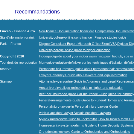
Recommandations
Finceo - Finance & Co
Neo-finance Documentation financière
Comptashop Documentation 
Site d'information gratuit
Universitycollege-online.com/finance : Finance studies guide
Paris - France
Digiceo Consultant Expert Microsoft Office Excel VBA
Digiceo Digi
Universitycollege-online guide to higher education
Copyright 2026
Indoorpoolguide about your indoor swimming pool, hot tub, spa or 
Tout droit de reproduction
Mon-guide-epilation-definitive sur les techniques d'épilation définit
reserve.
Permanent-hair-removal-guide about permanent hair removal tec
Lawyers-attorneys-guide about lawyers and legal information
Sitemap
Attorneyslawyersonline Guide to Attorneys and Legal Representa
Arts.universitycollege-online guide to higher arts education
Best-car-insurance-guide Car Insurance Guide
Ideas-for-birthday
Funeral-arrangements-guide Guide to Funeral Homes and Arran
Personalinjury-lawyer-in Personal Injury Lawyer Guide
Vehicle-accident-lawyer Vehicle Accident Lawyers
Mylocksmithreview Guide to Locksmiths
How-to-bleach-teeth Gui
Homesecurity-systems-alarms Guide to Home Security Systems
Orthodontics-reviews Guide to Orthodontics and Orthodontists