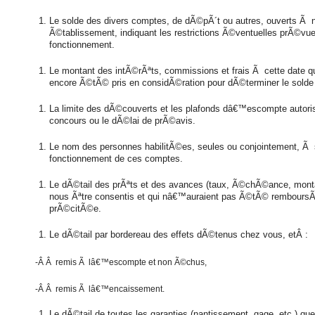
Le solde des divers comptes, de dÃ©pÃ´t ou autres, ouverts Ã 
Ã©tablissement, indiquant les restrictions Ã©ventuelles prÃ©vue
fonctionnement.
Le montant des intÃ©rÃªts, commissions et frais Ã cette date 
encore Ã©tÃ© pris en considÃ©ration pour dÃ©terminer le solde
La limite des dÃ©couverts et les plafonds dâ€™escompte autor
concours ou le dÃ©lai de prÃ©avis.
Le nom des personnes habilitÃ©es, seules ou conjointement, Ã s
fonctionnement de ces comptes.
Le dÃ©tail des prÃªts et des avances (taux, Ã©chÃ©ance, montan
nous Ãªtre consentis et qui nâ€™auraient pas Ã©tÃ© rembours
prÃ©citÃ©e.
Le dÃ©tail par bordereau des effets dÃ©tenus chez vous, etÂ :
-Â Â remis Ã lâ€™escompte et non Ã©chus,
-Â Â remis Ã lâ€™encaissement.
Le dÃ©tail de toutes les garanties (nantissement, gage, etc.) que