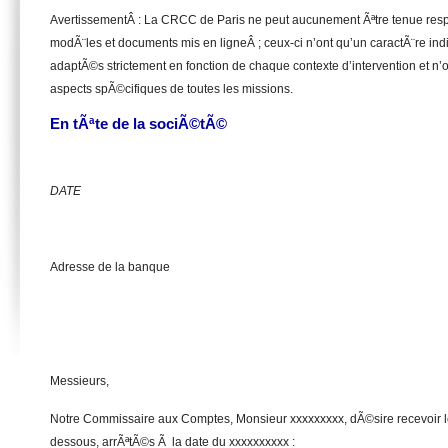
AvertissementÂ : La CRCC de Paris ne peut aucunement Ãªtre tenue respo
modÃ¨les et documents mis en ligneÂ ; ceux-ci n’ont qu’un caractÃ¨re indic
adaptÃ©s strictement en fonction de chaque contexte d’intervention et n’on
aspects spÃ©cifiques de toutes les missions.
En tÃªte de la sociÃ©tÃ©
DATE
Adresse de la banque
Messieurs,
Notre Commissaire aux Comptes, Monsieur xxxxxxxxx, dÃ©sire recevoir l
dessous, arrÃªtÃ©s Ã la date du xxxxxxxxxx :