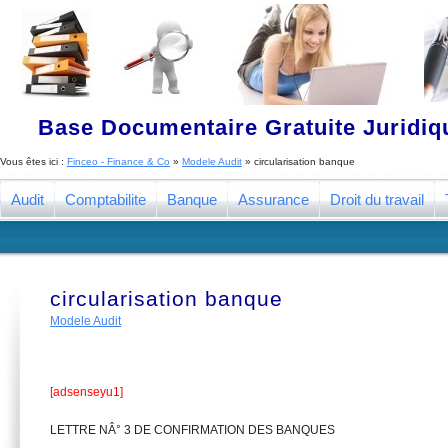
Base Documentaire Gratuite Juridi
Vous êtes ici :
Finceo - Finance & Co
»
Modele Audit
»
circularisation banque
Audit
Comptabilite
Banque
Assurance
Droit du travail
circularisation banque
Modele Audit
[adsenseyu1]
LETTRE NÂ° 3 DE CONFIRMATION DES BANQUES