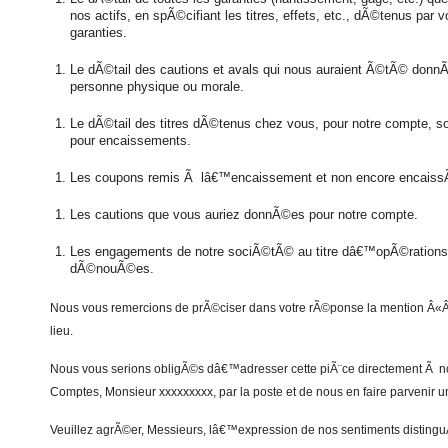
nos actifs, en spÃ©cifiant les titres, effets, etc., dÃ©tenus par 
garanties.
Le dÃ©tail des cautions et avals qui nous auraient Ã©tÃ© donn
personne physique ou morale.
Le dÃ©tail des titres dÃ©tenus chez vous, pour notre compte, soi
pour encaissements.
Les coupons remis Ã lâ€™encaissement et non encore encaissÃ
Les cautions que vous auriez donnÃ©es pour notre compte.
Les engagements de notre sociÃ©tÃ© au titre dâ€™opÃ©ratio
dÃ©nouÃ©es.
Nous vous remercions de prÃ©ciser dans votre rÃ©ponse la mention Â«
lieu.
Nous vous serions obligÃ©s dâ€™adresser cette piÃ¨ce directement Ã n
Comptes, Monsieur xxxxxxxxx, par la poste et de nous en faire parvenir 
Veuillez agrÃ©er, Messieurs, lâ€™expression de nos sentiments disting