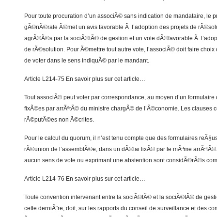
Pour toute procuration d’un associÃ© sans indication de mandataire, le
gÃ©nÃ©rale Ã©met un avis favorable Ã l’adoption des projets de rÃ©so
agrÃ©Ã©s par la sociÃ©tÃ© de gestion et un vote dÃ©favorable Ã l’adopt
de rÃ©solution. Pour Ã©mettre tout autre vote, l’associÃ© doit faire choi
de voter dans le sens indiquÃ© par le mandant.
Article L214-75 En savoir plus sur cet article…
Tout associÃ© peut voter par correspondance, au moyen d’un formulaire 
fixÃ©es par arrÃªtÃ© du ministre chargÃ© de l’Ã©conomie. Les clauses co
rÃ©putÃ©es non Ã©crites.
Pour le calcul du quorum, il n’est tenu compte que des formulaires reÃ§u
rÃ©union de l’assemblÃ©e, dans un dÃ©lai fixÃ© par le mÃªme arrÃªtÃ©.
aucun sens de vote ou exprimant une abstention sont considÃ©rÃ©s com
Article L214-76 En savoir plus sur cet article…
Toute convention intervenant entre la sociÃ©tÃ© et la sociÃ©tÃ© de gest
cette derniÃ¨re, doit, sur les rapports du conseil de surveillance et des 