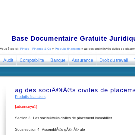
Base Documentaire Gratuite Juridi
Vous êtes ici :
Finceo - Finance & Co
»
Produits financiers
»
ag des sociÃ©tÃ©s civiles de placem
Audit
Comptabilite
Banque
Assurance
Droit du travail
ag des sociÃ©tÃ©s civiles de placeme
Produits financiers
[adsenseyu1]
Section 3 : Les sociÃ©tÃ©s civiles de placement immobilier
Sous-section 4 : AssemblÃ©e gÃ©nÃ©rale