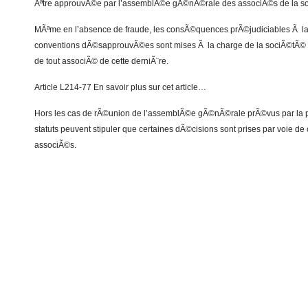
Ãªtre approuvÃ©e par l’assemblÃ©e gÃ©nÃ©rale des associÃ©s de la s
MÃªme en l’absence de fraude, les consÃ©quences prÃ©judiciables Ã l
conventions dÃ©sapprouvÃ©es sont mises Ã la charge de la sociÃ©tÃ© 
de tout associÃ© de cette derniÃ¨re.
Article L214-77 En savoir plus sur cet article…
Hors les cas de rÃ©union de l’assemblÃ©e gÃ©nÃ©rale prÃ©vus par la p
statuts peuvent stipuler que certaines dÃ©cisions sont prises par voie de
associÃ©s.