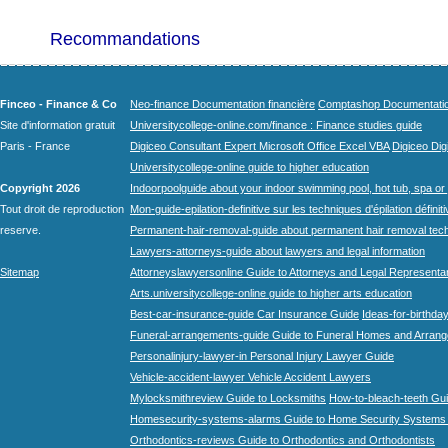
Recommandations
Finceo - Finance & Co
Neo-finance Documentation financière
Comptashop Documentation 
Site d'information gratuit
Universitycollege-online.com/finance : Finance studies guide
Paris - France
Digiceo Consultant Expert Microsoft Office Excel VBA
Digiceo Digi
Universitycollege-online guide to higher education
Copyright 2026
Indoorpoolguide about your indoor swimming pool, hot tub, spa or 
Tout droit de reproduction
Mon-guide-epilation-definitive sur les techniques d'épilation définit
reserve.
Permanent-hair-removal-guide about permanent hair removal tec
Lawyers-attorneys-guide about lawyers and legal information
Sitemap
Attorneyslawyersonline Guide to Attorneys and Legal Representa
Arts.universitycollege-online guide to higher arts education
Best-car-insurance-guide Car Insurance Guide
Ideas-for-birthday
Funeral-arrangements-guide Guide to Funeral Homes and Arran
Personalinjury-lawyer-in Personal Injury Lawyer Guide
Vehicle-accident-lawyer Vehicle Accident Lawyers
Mylocksmithreview Guide to Locksmiths
How-to-bleach-teeth Gui
Homesecurity-systems-alarms Guide to Home Security Systems
Orthodontics-reviews Guide to Orthodontics and Orthodontists