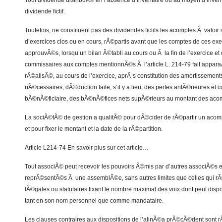
Tout dividende distribuÃ© en l’absence d’inventaire ou au moyen d’invent
dividende fictif.
Toutefois, ne constituent pas des dividendes fictifs les acomptes Ã valoir
d’exercices clos ou en cours, rÃ©partis avant que les comptes de ces ex
approuvÃ©s, lorsqu’un bilan Ã©tabli au cours ou Ã la fin de l’exercice et 
commissaires aux comptes mentionnÃ©s Ã l’article L. 214-79 fait appar
rÃ©alisÃ©, au cours de l’exercice, aprÃ¨s constitution des amortissements
nÃ©cessaires, dÃ©duction faite, s’il y a lieu, des pertes antÃ©rieures et 
bÃ©nÃ©ficiaire, des bÃ©nÃ©fices nets supÃ©rieurs au montant des aco
La sociÃ©tÃ© de gestion a qualitÃ© pour dÃ©cider de rÃ©partir un acomp
et pour fixer le montant et la date de la rÃ©partition.
Article L214-74 En savoir plus sur cet article…
Tout associÃ© peut recevoir les pouvoirs Ã©mis par d’autres associÃ©s e
reprÃ©sentÃ©s Ã une assemblÃ©e, sans autres limites que celles qui rÃ©
lÃ©gales ou statutaires fixant le nombre maximal des voix dont peut di
tant en son nom personnel que comme mandataire.
Les clauses contraires aux dispositions de l’alinÃ©a prÃ©cÃ©dent sont 