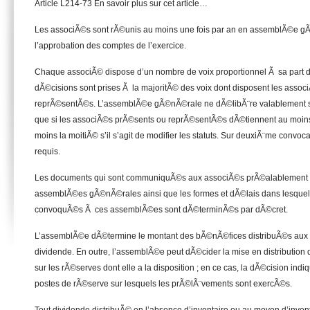
Article L214-73 En savoir plus sur cet article…
Les associÃ©s sont rÃ©unis au moins une fois par an en assemblÃ©e g
l’approbation des comptes de l’exercice.
Chaque associÃ© dispose d’un nombre de voix proportionnel Ã sa part du
dÃ©cisions sont prises Ã la majoritÃ© des voix dont disposent les asso
reprÃ©sentÃ©s. L’assemblÃ©e gÃ©nÃ©rale ne dÃ©libÃ¨re valablement s
que si les associÃ©s prÃ©sents ou reprÃ©sentÃ©s dÃ©tiennent au moins l
moins la moitiÃ© s’il s’agit de modifier les statuts. Sur deuxiÃ¨me convo
requis.
Les documents qui sont communiquÃ©s aux associÃ©s prÃ©alablement 
assemblÃ©es gÃ©nÃ©rales ainsi que les formes et dÃ©lais dans lesquel
convoquÃ©s Ã ces assemblÃ©es sont dÃ©terminÃ©s par dÃ©cret.
L’assemblÃ©e dÃ©termine le montant des bÃ©nÃ©fices distribuÃ©s aux 
dividende. En outre, l’assemblÃ©e peut dÃ©cider la mise en distributi
sur les rÃ©serves dont elle a la disposition ; en ce cas, la dÃ©cision in
postes de rÃ©serve sur lesquels les prÃ©lÃ¨vements sont exercÃ©s.