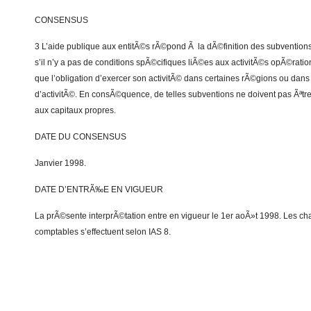
CONSENSUS
3 L’aide publique aux entitÃ©s rÃ©pond Ã la dÃ©finition des subvention
s’il n’y a pas de conditions spÃ©cifiques liÃ©es aux activitÃ©s opÃ©ratio
que l’obligation d’exercer son activitÃ© dans certaines rÃ©gions ou dans
d’activitÃ©. En consÃ©quence, de telles subventions ne doivent pas Ãªt
aux capitaux propres.
DATE DU CONSENSUS
Janvier 1998.
DATE D’ENTRÃ‰E EN VIGUEUR
La prÃ©sente interprÃ©tation entre en vigueur le 1er aoÃ»t 1998. Les
comptables s’effectuent selon IAS 8.