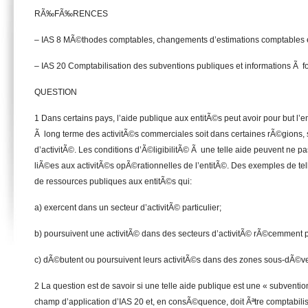
RÃ‰FÃ‰RENCES
– IAS 8 MÃ©thodes comptables, changements d’estimations comptables e
– IAS 20 Comptabilisation des subventions publiques et informations Ã fo
QUESTION
1 Dans certains pays, l’aide publique aux entitÃ©s peut avoir pour but l
Ã long terme des activitÃ©s commerciales soit dans certaines rÃ©gions, s
d’activitÃ©. Les conditions d’Ã©ligibilitÃ© Ã une telle aide peuvent ne p
liÃ©es aux activitÃ©s opÃ©rationnelles de l’entitÃ©. Des exemples de tell
de ressources publiques aux entitÃ©s qui:
a) exercent dans un secteur d’activitÃ© particulier;
b) poursuivent une activitÃ© dans des secteurs d’activitÃ© rÃ©cemment p
c) dÃ©butent ou poursuivent leurs activitÃ©s dans des zones sous-dÃ©
2 La question est de savoir si une telle aide publique est une « subventio
champ d’application d’IAS 20 et, en consÃ©quence, doit Ãªtre comptabili