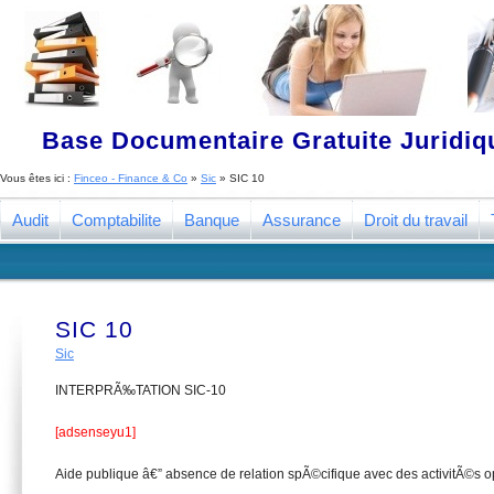
Base Documentaire Gratuite Juridi
Vous êtes ici :
Finceo - Finance & Co
»
Sic
»
SIC 10
Audit
Comptabilite
Banque
Assurance
Droit du travail
SIC 10
Sic
INTERPRÃ‰TATION SIC-10
[adsenseyu1]
Aide publique â€” absence de relation spÃ©cifique avec des activitÃ©s 