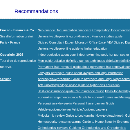
Recommandations
Finceo - Finance & Co
Neo-finance Documentation financière
Comptashop Documentation 
Site d'information gratuit
Universitycollege-online.com/finance : Finance studies guide
Paris - France
Digiceo Consultant Expert Microsoft Office Excel VBA
Digiceo Digi
Universitycollege-online guide to higher education
Copyright 2026
Indoorpoolguide about your indoor swimming pool, hot tub, spa or 
Tout droit de reproduction
Mon-guide-epilation-definitive sur les techniques d'épilation définit
reserve.
Permanent-hair-removal-guide about permanent hair removal tec
Lawyers-attorneys-guide about lawyers and legal information
Sitemap
Attorneyslawyersonline Guide to Attorneys and Legal Representa
Arts.universitycollege-online guide to higher arts education
Best-car-insurance-guide Car Insurance Guide
Ideas-for-birthday
Funeral-arrangements-guide Guide to Funeral Homes and Arran
Personalinjury-lawyer-in Personal Injury Lawyer Guide
Vehicle-accident-lawyer Vehicle Accident Lawyers
Mylocksmithreview Guide to Locksmiths
How-to-bleach-teeth Gui
Homesecurity-systems-alarms Guide to Home Security Systems
Orthodontics-reviews Guide to Orthodontics and Orthodontists