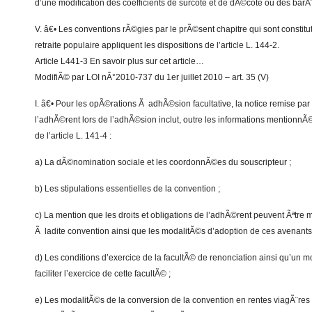
d’une modification des coefficients de surcote et de dÃ©cote ou des bar
V. â€• Les conventions rÃ©gies par le prÃ©sent chapitre qui sont constit
retraite populaire appliquent les dispositions de l’article L. 144-2.
Article L441-3 En savoir plus sur cet article…
ModifiÃ© par LOI nÂ°2010-737 du 1er juillet 2010 – art. 35 (V)
I. â€• Pour les opÃ©rations Ã adhÃ©sion facultative, la notice remise par
l’adhÃ©rent lors de l’adhÃ©sion inclut, outre les informations mention
de l’article L. 141-4 :
a) La dÃ©nomination sociale et les coordonnÃ©es du souscripteur ;
b) Les stipulations essentielles de la convention ;
c) La mention que les droits et obligations de l’adhÃ©rent peuvent Ãªtre
Ã ladite convention ainsi que les modalitÃ©s d’adoption de ces avenants 
d) Les conditions d’exercice de la facultÃ© de renonciation ainsi qu’un m
faciliter l’exercice de cette facultÃ© ;
e) Les modalitÃ©s de la conversion de la convention en rentes viagÃ¨res 