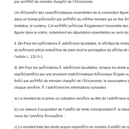
par arrÃªtÃ© du ministre chargÃ© de l’Ã©conomie.
Un rÃ©sumÃ© des caractÃ©ristiques essentielles de la convention figure 
dans un format prÃ©cisÃ© par arrÃªtÃ© du mÃªme ministre qui en fixe Ã
limitative, le contenu. Cet arrÃªtÃ© prÃ©cise Ã©galement l’ensemble des 
figurer dans la notice, notamment les stipulations essentielles au sens du
II. â€• Pour les opÃ©rations Ã adhÃ©sion facultative, le dÃ©faut de remis
du prÃ©sent article entraÃ®ne de plein droit la prorogation du dÃ©lai d
l’article L. 132-5-1.
III. â€• Pour les opÃ©rations Ã adhÃ©sion facultative, lorsque les droits 
reprÃ©sentÃ©s par une provision mathÃ©matique thÃ©orique Ã©gale o
fixÃ© par arrÃªtÃ© du ministre chargÃ© de l’Ã©conomie, le souscripteur
chaque annÃ©e, Ã l’adhÃ©rent les informations suivantes :
a) Le montant de la prime ou cotisation versÃ©e au titre de l’adhÃ©sion 
b) Les valeurs d’acquisition de l’unitÃ© de rente correspondant Ã la situ
cours de l’annÃ©e Ã©coulÃ©e ;
c) Le montant total des droits acquis exprimÃ©s en nombre d’unitÃ© de re