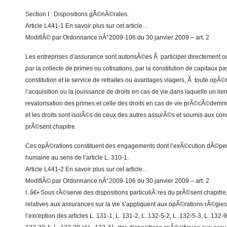
Section I : Dispositions gÃ©nÃ©rales.
Article L441-1 En savoir plus sur cet article…
ModifiÃ© par Ordonnance nÂ°2009-106 du 30 janvier 2009 – art. 2
Les entreprises d’assurance sont autorisÃ©es Ã participer directement 
par la collecte de primes ou cotisations, par la constitution de capitaux pa
constitution et le service de retraites ou avantages viagers, Ã toute opÃ©
l’acquisition ou la jouissance de droits en cas de vie dans laquelle un lien
revalorisation des primes et celle des droits en cas de vie prÃ©cÃ©demmen
et les droits sont isolÃ©s de ceux des autres assurÃ©s et soumis aux co
prÃ©sent chapitre.
Ces opÃ©rations constituent des engagements dont l’exÃ©cution dÃ©pen
humaine au sens de l’article L. 310-1.
Article L441-2 En savoir plus sur cet article…
ModifiÃ© par Ordonnance nÂ°2009-106 du 30 janvier 2009 – art. 2
I. â€• Sous rÃ©serve des dispositions particuliÃ¨res du prÃ©sent chapitre, 
relatives aux assurances sur la vie s’appliquent aux opÃ©rations rÃ©gies
l’exception des articles L. 131-1, L. 131-2, L. 132-5-2, L. 132-5-3, L. 132-