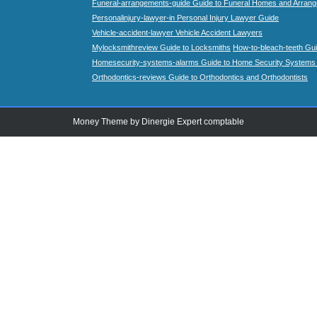
Funeral-arrangements-guide Guide to Funeral Homes and Arran
Personalinjury-lawyer-in Personal Injury Lawyer Guide
Vehicle-accident-lawyer Vehicle Accident Lawyers
Mylocksmithreview Guide to Locksmiths
How-to-bleach-teeth Gui
Homesecurity-systems-alarms Guide to Home Security Systems
Orthodontics-reviews Guide to Orthodontics and Orthodontists
Money Theme by
Dinergie Expert comptable