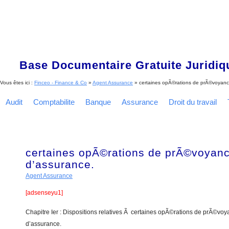
Base Documentaire Gratuite Juridi
Vous êtes ici :
Finceo - Finance & Co
»
Agent Assurance
»
certaines opÃ©rations de prÃ©voyance
Audit
Comptabilite
Banque
Assurance
Droit du travail
certaines opÃ©rations de prÃ©voyance
d’assurance.
Agent Assurance
[adsenseyu1]
Chapitre Ier : Dispositions relatives Ã certaines opÃ©rations de prÃ©voya
d’assurance.