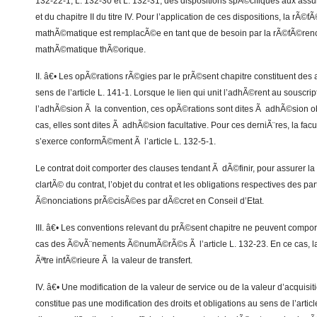
132-22-1, L. 132-30 et L. 132-31, des dispositions spÃ©cifiques aux as
et du chapitre II du titre IV. Pour l’application de ces dispositions, la rÃ©
mathÃ©matique est remplacÃ©e en tant que de besoin par la rÃ©fÃ©renc
mathÃ©matique thÃ©orique.
II. â€• Les opÃ©rations rÃ©gies par le prÃ©sent chapitre constituent de
sens de l’article L. 141-1. Lorsque le lien qui unit l’adhÃ©rent au souscrip
l’adhÃ©sion Ã la convention, ces opÃ©rations sont dites Ã adhÃ©sion obl
cas, elles sont dites Ã adhÃ©sion facultative. Pour ces derniÃ¨res, la fac
s’exerce conformÃ©ment Ã l’article L. 132-5-1.
Le contrat doit comporter des clauses tendant Ã dÃ©finir, pour assurer la
clartÃ© du contrat, l’objet du contrat et les obligations respectives des par
Ã©nonciations prÃ©cisÃ©es par dÃ©cret en Conseil d’Etat.
III. â€• Les conventions relevant du prÃ©sent chapitre ne peuvent comport
cas des Ã©vÃ¨nements Ã©numÃ©rÃ©s Ã l’article L. 132-23. En ce cas, la
Ãªtre infÃ©rieure Ã la valeur de transfert.
IV. â€• Une modification de la valeur de service ou de la valeur d’acquisit
constitue pas une modification des droits et obligations au sens de l’artic