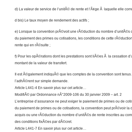
d) La valeur de service de l’unitÃ© de rente et l’Ã¢ge Ã laquelle elle cor
d bis) Le taux moyen de rendement des actifs ;
e) Lorsque la convention prÃ©voit une rÃ©duction du nombre d’unitÃ©s d
du paiement des primes ou cotisations, les conditions de cette rÃ©ductio
rente qui en rÃ©sulte ;
f) Pour les opÃ©rations dont les prestations sont liÃ©es Ã la cessation d’a
montant de la valeur de transfert.
Il est Ã©galement indiquÃ© que les comptes de la convention sont tenus 
l’adhÃ©rent sur simple demande.
Article L441-4 En savoir plus sur cet article…
ModifiÃ© par Ordonnance nÂ°2009-106 du 30 janvier 2009 – art. 2
L’entreprise d’assurance ne peut exiger le paiement de primes ou de coti
du paiement de primes ou de cotisations, la convention peut prÃ©voir l
acquis ou une rÃ©duction du nombre d’unitÃ©s de rente inscrites au co
des conditions fixÃ©es par dÃ©cret.
Article L441-7 En savoir plus sur cet article…