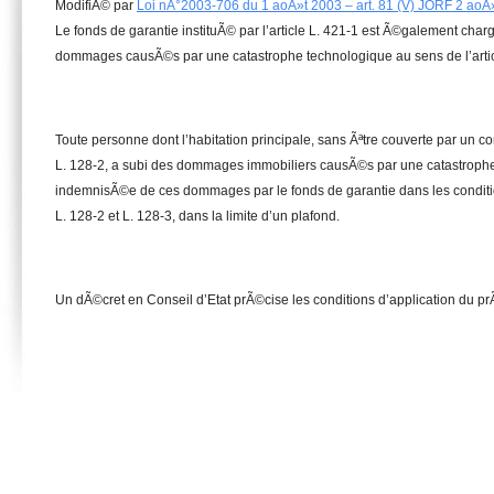
ModifiÃ© par
Loi nÂ°2003-706 du 1 aoÃ»t 2003 – art. 81 (V) JORF 2 aoÃ
Le fonds de garantie instituÃ© par l’article L. 421-1 est Ã©galement cha
dommages causÃ©s par une catastrophe technologique au sens de l’artic
Toute personne dont l’habitation principale, sans Ãªtre couverte par un co
L. 128-2, a subi des dommages immobiliers causÃ©s par une catastrophe
indemnisÃ©e de ces dommages par le fonds de garantie dans les conditi
L. 128-2 et L. 128-3, dans la limite d’un plafond.
Un dÃ©cret en Conseil d’Etat prÃ©cise les conditions d’application du prÃ