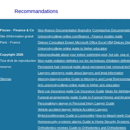
Recommandations
Finceo - Finance & Co
Neo-finance Documentation financière
Comptashop Documentation 
Site d'information gratuit
Universitycollege-online.com/finance : Finance studies guide
Paris - France
Digiceo Consultant Expert Microsoft Office Excel VBA
Digiceo Digi
Universitycollege-online guide to higher education
Copyright 2026
Indoorpoolguide about your indoor swimming pool, hot tub, spa or 
Tout droit de reproduction
Mon-guide-epilation-definitive sur les techniques d'épilation définit
reserve.
Permanent-hair-removal-guide about permanent hair removal tec
Lawyers-attorneys-guide about lawyers and legal information
Sitemap
Attorneyslawyersonline Guide to Attorneys and Legal Representa
Arts.universitycollege-online guide to higher arts education
Best-car-insurance-guide Car Insurance Guide
Ideas-for-birthday
Funeral-arrangements-guide Guide to Funeral Homes and Arran
Personalinjury-lawyer-in Personal Injury Lawyer Guide
Vehicle-accident-lawyer Vehicle Accident Lawyers
Mylocksmithreview Guide to Locksmiths
How-to-bleach-teeth Gui
Homesecurity-systems-alarms Guide to Home Security Systems
Orthodontics-reviews Guide to Orthodontics and Orthodontists