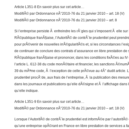
Article L351-8 En savoir plus sur cet article…
ModifiÃ© par Ordonnance nÂ°2010-76 du 21 janvier 2010 – art. 18 (V)
ModifiÃ© par Ordonnance nÂ°2010-76 du 21 janvier 2010 – art. 8
Si l’entreprise persiste Ã enfreindre les rÃ¨gles qui s’imposent Ã elle sur l
RÃ©publique franÃ§aise, l’AutoritÃ© de contrÃ´le prudentiel peut prend
pour prÃ©venir de nouvelles irrÃ©gularitÃ©s et, si les circonstances l’exig
de continuer de conclure des contrats d’assurance en libre prestation de se
RÃ©publique franÃ§aise et prononcer, dans les conditions fixÃ©es au IV d
l’article L. 612-38 du code monÃ©taire et financier, les sanctions Ã©num
39 du mÃªme code, Ã l’exception de celle prÃ©vue au 4Â° dudit article. L
prudentiel procÃ¨de, aux frais de l’entreprise, Ã la publication des mes
dans les journaux et publications qu’elle dÃ©signe et Ã l’affichage dans 
qu’elle indique.
Article L351-9 En savoir plus sur cet article…
ModifiÃ© par Ordonnance nÂ°2010-76 du 21 janvier 2010 – art. 18 (V)
Lorsque l’AutoritÃ© de contrÃ´le prudentiel est informÃ©e par l’autoritÃ
qu’une entreprise opÃ©rant en France en libre prestation de services a fai