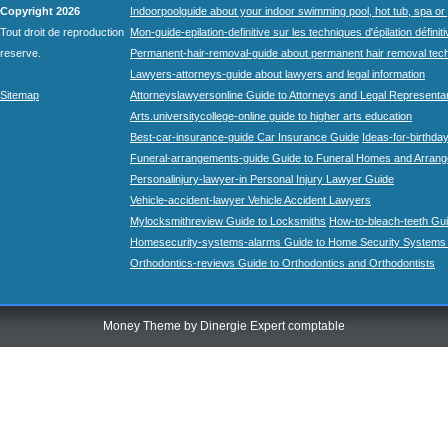
Copyright 2026
Indoorpoolguide about your indoor swimming pool, hot tub, spa or 
Tout droit de reproduction
Mon-guide-epilation-definitive sur les techniques d'épilation définit
reserve.
Permanent-hair-removal-guide about permanent hair removal tec
Lawyers-attorneys-guide about lawyers and legal information
Sitemap
Attorneyslawyersonline Guide to Attorneys and Legal Representa
Arts.universitycollege-online guide to higher arts education
Best-car-insurance-guide Car Insurance Guide
Ideas-for-birthday
Funeral-arrangements-guide Guide to Funeral Homes and Arran
Personalinjury-lawyer-in Personal Injury Lawyer Guide
Vehicle-accident-lawyer Vehicle Accident Lawyers
Mylocksmithreview Guide to Locksmiths
How-to-bleach-teeth Gui
Homesecurity-systems-alarms Guide to Home Security Systems
Orthodontics-reviews Guide to Orthodontics and Orthodontists
Money Theme by
Dinergie Expert comptable