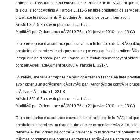
entreprise d’assurance peut couvrir sur le territoire de la RÃ©publique f
tels qu’ils sont dÃ©finis Ã l’article L. 111-6 en libre prestation de servic
d’Etat fixe les documents Ã produire Ã l’appui de cette information.
Article L351-5 En savoir plus sur cet article…
ModifiÃ© par Ordonnance nÂ°2010-76 du 21 janvier 2010 – art. 18 (V)
Toute entreprise d’assurance peut couvrir sur le territoire de la RÃ©publi
prestation de services les risques autres que ceux qui sont mentionnÃ©s Ã
lorsqu’elle ne dispose pas, en France, d’un Ã©tablissement ayant obtenu
concernÃ©es l’agrÃ©ment prÃ©vu Ã l’article L. 321-7.
Toutefois, une telle entreprise ne peut opÃ©rer en France en libre presta
avoir obtenu un agrÃ©ment dÃ©livrÃ© par l’AutoritÃ© de contrÃ´le pruden
prÃ©vues Ã l’article L. 321-8.
Article L351-6 En savoir plus sur cet article…
ModifiÃ© par Ordonnance nÂ°2010-76 du 21 janvier 2010 – art. 18 (V)
Toute entreprise d’assurance couvrant sur le territoire de la RÃ©publique
prestation de services un risque autre que ceux mentionnÃ©s Ã l’article 
remettre Ã l’AutoritÃ© de contrÃ´le prudentiel tous documents pouvant l
mÃªmes conditions que pour les entreprises agrÃ©Ã©es au titre de l’articl