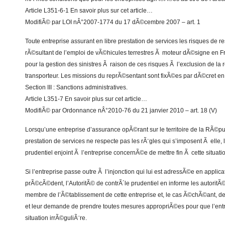
Article L351-6-1 En savoir plus sur cet article…
ModifiÃ© par LOI nÂ°2007-1774 du 17 dÃ©cembre 2007 – art. 1
Toute entreprise assurant en libre prestation de services les risques de re
rÃ©sultant de l’emploi de vÃ©hicules terrestres Ã moteur dÃ©signe en 
pour la gestion des sinistres Ã raison de ces risques Ã l’exclusion de la 
transporteur. Les missions du reprÃ©sentant sont fixÃ©es par dÃ©cret en 
Section III : Sanctions administratives.
Article L351-7 En savoir plus sur cet article…
ModifiÃ© par Ordonnance nÂ°2010-76 du 21 janvier 2010 – art. 18 (V)
Lorsqu’une entreprise d’assurance opÃ©rant sur le territoire de la RÃ©pu
prestation de services ne respecte pas les rÃ¨gles qui s’imposent Ã elle, 
prudentiel enjoint Ã l’entreprise concernÃ©e de mettre fin Ã cette situati
Si l’entreprise passe outre Ã l’injonction qui lui est adressÃ©e en applica
prÃ©cÃ©dent, l’AutoritÃ© de contrÃ´le prudentiel en informe les autoritÃ©
membre de l’Ã©tablissement de cette entreprise et, le cas Ã©chÃ©ant, de l
et leur demande de prendre toutes mesures appropriÃ©es pour que l’entre
situation irrÃ©guliÃ¨re.