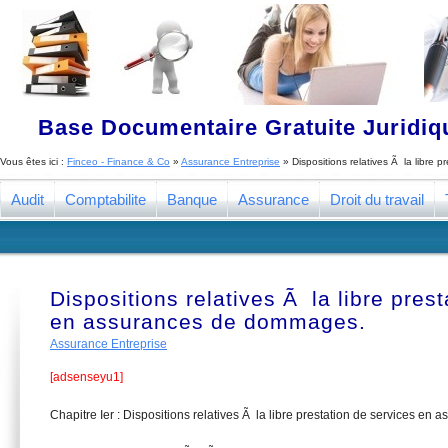
Base Documentaire Gratuite Juridi
Vous êtes ici :
Finceo - Finance & Co
»
Assurance Entreprise
»
Dispositions relatives Ã la libre
Audit
Comptabilite
Banque
Assurance
Droit du travail
Dispositions relatives Ã la libre pres
en assurances de dommages.
Assurance Entreprise
[adsenseyu1]
Chapitre Ier : Dispositions relatives Ã la libre prestation de services e