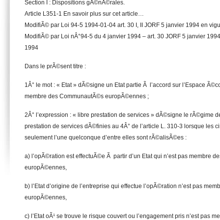
Section I : Dispositions gÃ©nÃ©rales.
Article L351-1 En savoir plus sur cet article…
ModifiÃ© par Loi 94-5 1994-01-04 art. 30 I, II JORF 5 janvier 1994 en vigue
ModifiÃ© par Loi nÂ°94-5 du 4 janvier 1994 – art. 30 JORF 5 janvier 1994 e
1994
Dans le prÃ©sent titre :
1Â° le mot : « Etat » dÃ©signe un Etat partie Ã l’accord sur l’Espace 
membre des CommunautÃ©s europÃ©ennes ;
2Â° l’expression : « libre prestation de services » dÃ©signe le rÃ©gime d
prestation de services dÃ©finies au 4Â° de l’article L. 310-3 lorsque les 
seulement l’une quelconque d’entre elles sont rÃ©alisÃ©es :
a) l’opÃ©ration est effectuÃ©e Ã partir d’un Etat qui n’est pas membr
europÃ©ennes,
b) l’Etat d’origine de l’entreprise qui effectue l’opÃ©ration n’est pas
europÃ©ennes,
c) l’Etat oÃ¹ se trouve le risque couvert ou l’engagement pris n’est p