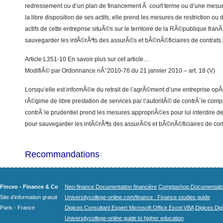
redressement ou d’un plan de financement Ã court terme ou d’une mesure 
la libre disposition de ses actifs, elle prend les mesures de restriction ou 
actifs de cette entreprise situÃ©s sur le territoire de la RÃ©publique fra
sauvegarder les intÃ©rÃªts des assurÃ©s et bÃ©nÃ©ficiaires de contrats.
Article L351-10 En savoir plus sur cet article…
ModifiÃ© par Ordonnance nÂ°2010-76 du 21 janvier 2010 – art. 18 (V)
Lorsqu’elle est informÃ©e du retrait de l’agrÃ©ment d’une entreprise op
rÃ©gime de libre prestation de services par l’autoritÃ© de contrÃ´le comp
contrÃ´le prudentiel prend les mesures appropriÃ©es pour lui interdire de
pour sauvegarder les intÃ©rÃªts des assurÃ©s et bÃ©nÃ©ficiaires de cont
Recommandations
Finceo - Finance & Co
Neo-finance Documentation financière
Comptashop Documentation 
Site d'information gratuit
Universitycollege-online.com/finance : Finance studies guide
Paris - France
Digiceo Consultant Expert Microsoft Office Excel VBA
Digiceo Digi
Universitycollege-online guide to higher education