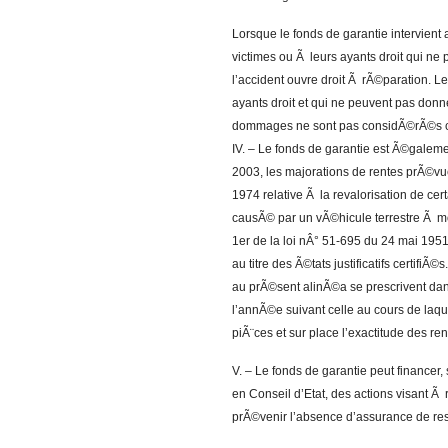
Lorsque le fonds de garantie intervient a
victimes ou Ã leurs ayants droit qui ne 
l’accident ouvre droit Ã rÃ©paration. L
ayants droit et qui ne peuvent pas donn
dommages ne sont pas considÃ©rÃ©s co
IV. – Le fonds de garantie est Ã©galem
2003, les majorations de rentes prÃ©vu
1974 relative Ã la revalorisation de ce
causÃ© par un vÃ©hicule terrestre Ã mote
1er de la loi nÂ° 51-695 du 24 mai 1951
au titre des Ã©tats justificatifs certif
au prÃ©sent alinÃ©a se prescrivent dan
l’annÃ©e suivant celle au cours de laque
piÃ¨ces et sur place l’exactitude des r
V. – Le fonds de garantie peut financer
en Conseil d’Etat, des actions visant Ã
prÃ©venir l’absence d’assurance de res