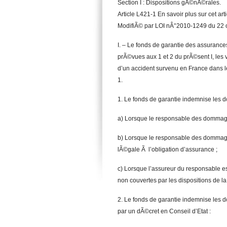
Section I : Dispositions gÃ©nÃ©rales.
Article L421-1 En savoir plus sur cet ar
ModifiÃ© par LOI nÂ°2010-1249 du 22 o
I. – Le fonds de garantie des assuranc
prÃ©vues aux 1 et 2 du prÃ©sent I, les
d’un accident survenu en France dans le
1.
1. Le fonds de garantie indemnise les 
a) Lorsque le responsable des dommage
b) Lorsque le responsable des dommages
lÃ©gale Ã l’obligation d’assurance ;
c) Lorsque l’assureur du responsable est
non couvertes par les dispositions de la
2. Le fonds de garantie indemnise les d
par un dÃ©cret en Conseil d’Etat :