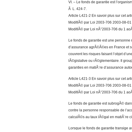
VI. – Le fonds de garantie est l’organ
Ã L. 424-7.
Article L421-2 En savoir plus sur cet ar
ModifiÃ© par Loi 2003-706 2003-08-01 ar
ModifiÃ© par Loi nÂ°2003-706 du 1 aoÃ
Le fonds de garantie est une personne m
d’assurance agrÃ©Ã©es en France et soum
couvrent les risques faisant l’objet d’u
lÃ©gislative ou rÃ©glementaire. Il grou
garanties en matiÃ¨re d’assurance auto
Article L421-3 En savoir plus sur cet ar
ModifiÃ© par Loi 2003-706 2003-08-01 a
ModifiÃ© par Loi nÂ°2003-706 du 1 aoÃ
Le fonds de garantie est subrogÃ© dans
contre la personne responsable de l’acci
calculÃ©s au taux lÃ©gal en matiÃ¨re ci
Lorsque le fonds de garantie transige av