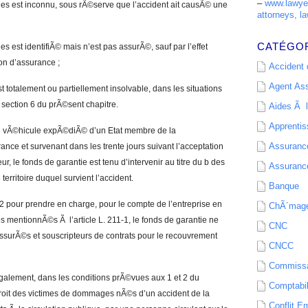
–
www.lawyer
s est inconnu, sous rÃ©serve que l’accident ait causÃ© une
attorneys, la
CATÉGO
est identifiÃ© mais n’est pas assurÃ©, sauf par l’effet
on d’assurance ;
Accident d
Agent As
 totalement ou partiellement insolvable, dans les situations
 section 6 du prÃ©sent chapitre.
Aides Ã l
Apprenti
un vÃ©hicule expÃ©diÃ© d’un Etat membre de la
Assurance
e et survenant dans les trente jours suivant l’acceptation
ur, le fonds de garantie est tenu d’intervenir au titre du b des
Assurance
 territoire duquel survient l’accident.
Banque
et 2 pour prendre en charge, pour le compte de l’entreprise en
ChÃ´mag
 mentionnÃ©s Ã l’article L. 211-1, le fonds de garantie ne
CNC
assurÃ©s et souscripteurs de contrats pour le recouvrement
CNCC
Commissa
©galement, dans les conditions prÃ©vues aux 1 et 2 du
Comptabil
 droit des victimes de dommages nÃ©s d’un accident de la
Conflit E