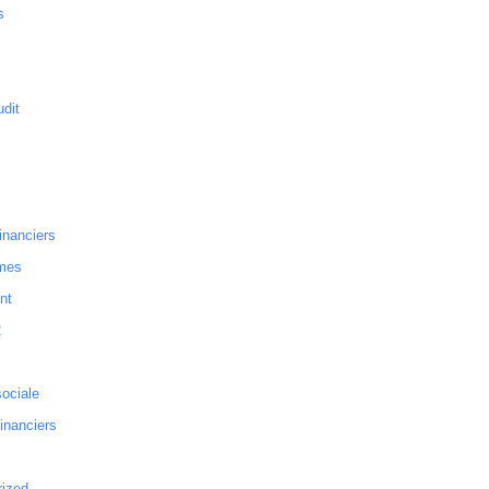
s
dit
inanciers
mes
nt
2
sociale
financiers
rized