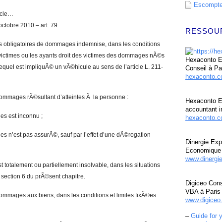
Escompte 
ticle…
ctobre 2010 – art. 79
RESSOU
es obligatoires de dommages indemnise, dans les conditions
 victimes ou les ayants droit des victimes des dommages nÃ©s
Hexaconto Ex
quel est impliquÃ© un vÃ©hicule au sens de l’article L. 211-
Conseil à Pa
hexaconto.
dommages rÃ©sultant d’atteintes Ã la personne :
Hexaconto E
accountant i
s est inconnu ;
hexaconto.c
 n’est pas assurÃ©, sauf par l’effet d’une dÃ©rogation
Dinergie Exp
Economique 
www.dinergi
 totalement ou partiellement insolvable, dans les situations
 section 6 du prÃ©sent chapitre.
Digiceo Cons
VBA à Paris
ommages aux biens, dans les conditions et limites fixÃ©es
www.digiceo.
–
Guide for 