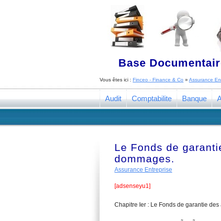
Base Documentaire
Vous êtes ici :
Finceo - Finance & Co
»
Assurance Ent
Audit
Comptabilite
Banque
A
Le Fonds de garanti
dommages.
Assurance Entreprise
[adsenseyu1]
Chapitre Ier : Le Fonds de garantie de