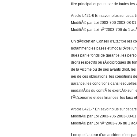
titre principal et peut user de toutes les
Article L421-6 En savoir plus sur cet ar
ModifiÃ© par Loi 2003-706 2003-08-01 a
ModifiÃ© par Loi nÂ°2003-706 du 1 aoÃ
Un dÃ©cret en Conseil d’Etat fixe les co
notamment les bases et modalitÃ©s jur
dues par le fonds de garantie, les pers
droits respectifs ou rÃ©ciproques du fon
de la victime ou de ses ayants droit, le
jeu de ces obligations, les conditions d
garantie, les conditions dans lesquelles
modalitÃ©s du contrÃ´le exercÃ© sur l’e
l’Ã©conomie et des finances, les taux et
Article L421-7 En savoir plus sur cet ar
ModifiÃ© par Loi 2003-706 2003-08-01 a
ModifiÃ© par Loi nÂ°2003-706 du 1 aoÃ
Lorsque l’auteur d’un accident n’est pas 