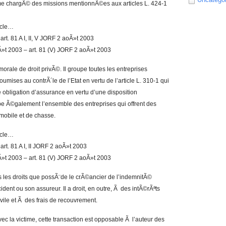
isme chargÃ© des missions mentionnÃ©es aux articles L. 424-1
ticle…
t. 81 A I, II, V JORF 2 aoÃ»t 2003
»t 2003 – art. 81 (V) JORF 2 aoÃ»t 2003
orale de droit privÃ©. Il groupe toutes les entreprises
ises au contrÃ´le de l’Etat en vertu de l’article L. 310-1 qui
ne obligation d’assurance en vertu d’une disposition
pe Ã©galement l’ensemble des entreprises qui offrent des
mobile et de chasse.
ticle…
rt. 81 A I, II JORF 2 aoÃ»t 2003
»t 2003 – art. 81 (V) JORF 2 aoÃ»t 2003
 les droits que possÃ¨de le crÃ©ancier de l’indemnitÃ©
dent ou son assureur. Il a droit, en outre, Ã des intÃ©rÃªts
vile et Ã des frais de recouvrement.
ec la victime, cette transaction est opposable Ã l’auteur des