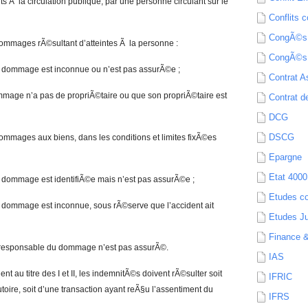
ts Ã la circulation publique, par une personne circulant sur le
Conflits c
CongÃ©s
dommages rÃ©sultant d’atteintes Ã la personne :
CongÃ©s
 dommage est inconnue ou n’est pas assurÃ©e ;
Contrat A
mmage n’a pas de propriÃ©taire ou que son propriÃ©taire est
Contrat de
DCG
DSCG
ommages aux biens, dans les conditions et limites fixÃ©es
Epargne
Etat 4000
 dommage est identifiÃ©e mais n’est pas assurÃ©e ;
Etudes c
 dommage est inconnue, sous rÃ©serve que l’accident ait
Etudes Ju
Finance 
al responsable du dommage n’est pas assurÃ©.
IAS
ient au titre des I et II, les indemnitÃ©s doivent rÃ©sulter soit
IFRIC
toire, soit d’une transaction ayant reÃ§u l’assentiment du
IFRS