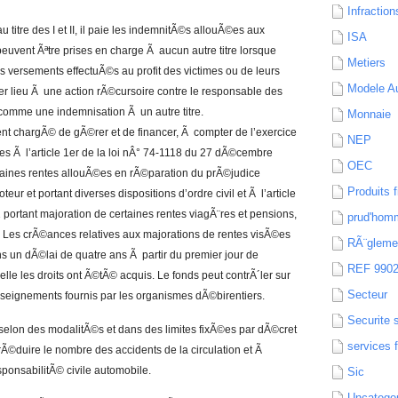
Infraction
u titre des I et II, il paie les indemnitÃ©s allouÃ©es aux
ISA
peuvent Ãªtre prises en charge Ã aucun autre titre lorsque
Metiers
es versements effectuÃ©s au profit des victimes ou de leurs
Modele Au
er lieu Ã une action rÃ©cursoire contre le responsable des
mme une indemnisation Ã un autre titre.
Monnaie
ent chargÃ© de gÃ©rer et de financer, Ã compter de l’exercice
NEP
es Ã l’article 1er de la loi nÂ° 74-1118 du 27 dÃ©cembre
OEC
rtaines rentes allouÃ©es en rÃ©paration du prÃ©judice
Produits f
ur et portant diverses dispositions d’ordre civil et Ã l’article
 portant majoration de certaines rentes viagÃ¨res et pensions,
prud'hom
iÃ©s. Les crÃ©ances relatives aux majorations de rentes visÃ©es
RÃ¨gleme
s un dÃ©lai de quatre ans Ã partir du premier jour de
REF 990
lle les droits ont Ã©tÃ© acquis. Le fonds peut contrÃ´ler sur
Secteur
enseignements fournis par les organismes dÃ©birentiers.
Securite 
, selon des modalitÃ©s et dans des limites fixÃ©es par dÃ©cret
services 
 rÃ©duire le nombre des accidents de la circulation et Ã
ponsabilitÃ© civile automobile.
Sic
Uncatego