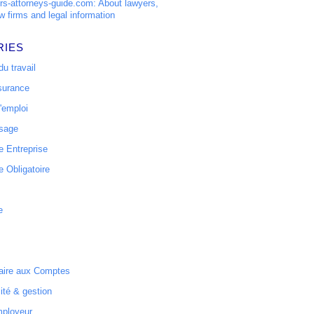
s-attorneys-guide.com: About lawyers,
w firms and legal information
RIES
u travail
surance
'emploi
ssage
 Entreprise
 Obligatoire
e
ire aux Comptes
ité & gestion
mployeur