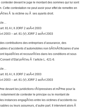
e contester devant le juge le montant des sommes qui lui sont
. Cette contestation ne peut avoir pour effet de remettre en
Ã©es Ã la victime ou Ã ses ayants droit.
ticle…
rt. 81 A I, II JORF 2 aoÃ»t 2003
»t 2003 – art. 81 (V) JORF 2 aoÃ»t 2003
des contributions des entreprises d’assurance, des
sables d’accidents d’automobiles non bÃ©nÃ©ficiaires d’une
sont liquidÃ©es et recouvrÃ©es dans les conditions et sous
Conseil d’Etat prÃ©vu Ã l’article L. 421-6.
ticle…
rt. 81 A I, II JORF 2 aoÃ»t 2003
»t 2003 – art. 81 (V) JORF 2 aoÃ»t 2003
ªme devant les juridictions rÃ©pressives et mÃªme pour la
 notamment de contester le principe ou le montant de
es instances engagÃ©es entre les victimes d’accidents ou
sables ou leurs assureurs, d’autre part. Il intervient alors Ã