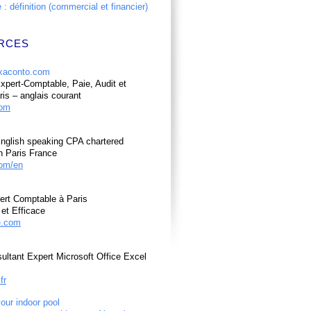
: définition (commercial et financier)
RCES
pert-Comptable, Paie, Audit et
ris – anglais courant
com
nglish speaking CPA chartered
n Paris France
om/en
ert Comptable à Paris
et Efficace
e.com
ultant Expert Microsoft Office Excel
fr
your indoor pool