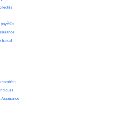
ollectifs
 payÃ©s
ssurance
 travail
omptables
ridiques
& Assurance