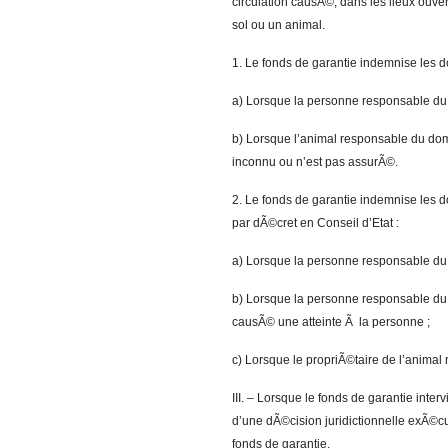
circulation causÃ©, dans les lieux ouver
sol ou un animal.
1. Le fonds de garantie indemnise les 
a) Lorsque la personne responsable du
b) Lorsque l’animal responsable du do
inconnu ou n’est pas assurÃ©.
2. Le fonds de garantie indemnise les d
par dÃ©cret en Conseil d’Etat :
a) Lorsque la personne responsable du
b) Lorsque la personne responsable du
causÃ© une atteinte Ã la personne ;
c) Lorsque le propriÃ©taire de l’anim
III. – Lorsque le fonds de garantie interv
d’une dÃ©cision juridictionnelle exÃ©cu
fonds de garantie.