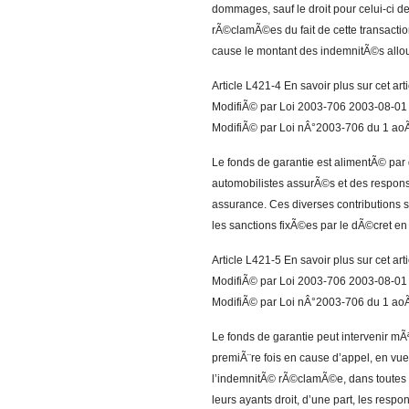
dommages, sauf le droit pour celui-ci d
rÃ©clamÃ©es du fait de cette transaction
cause le montant des indemnitÃ©s allou
Article L421-4 En savoir plus sur cet ar
ModifiÃ© par Loi 2003-706 2003-08-01 a
ModifiÃ© par Loi nÂ°2003-706 du 1 aoÃ
Le fonds de garantie est alimentÃ© par 
automobilistes assurÃ©s et des respon
assurance. Ces diverses contributions 
les sanctions fixÃ©es par le dÃ©cret en 
Article L421-5 En savoir plus sur cet ar
ModifiÃ© par Loi 2003-706 2003-08-01 a
ModifiÃ© par Loi nÂ°2003-706 du 1 aoÃ
Le fonds de garantie peut intervenir mÃ
premiÃ¨re fois en cause d’appel, en vue
l’indemnitÃ© rÃ©clamÃ©e, dans toutes l
leurs ayants droit, d’une part, les respon