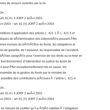
 voies de recours ouvertes par la loi.
ticle…
rt. 81 A I, II JORF 2 aoÃ»t 2003
»t 2003 – art. 81 (V) JORF 2 aoÃ»t 2003
nditions d’application des articles L. 421-1 Ã L. 421-5 et
idiques de dÃ©termination des indemnitÃ©s pouvant Ãªtre
onnes exclues du bÃ©nÃ©fice du fonds, les obligations et
ds de garantie, de l’assureur, du responsable de l’accident,
s dÃ©lais assignÃ©s pour l’exercice de ces droits ou la mise en
e fonctionnement, d’intervention en justice du fonds de
 il peut Ãªtre exceptionnellement mis en cause, les
nsemble de la gestion du fonds par le ministre de
 assiettes des contributions prÃ©vues Ã l’article L. 421-4.
ticle…
rt. 81 A I, II JORF 2 aoÃ»t 2003
»t 2003 – art. 81 (V) JORF 2 aoÃ»t 2003
en mesure de justifier qu’il a Ã©tÃ© satisfait Ã l’obligation