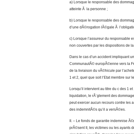
a) Lorsque le responsable des dommage
atteinte Ã la personne ;
b) Lorsque le responsable des dommages 
d’une dÃ©rogation lÃ©gale Ã l’obligati
c) Lorsque l’assureur du responsable est
non couvertes par les dispositions de la
Dans le cas d’un accident impliquant 
CommunautÃ© europÃ©enne vers la Franc
de la livraison du vÃ©hicule par l’achete
1 et 2, quel que soit l’Etat membre sur le
Lorsqu’il intervient au titre du c des 1 
liquidation, le rÃ¨glement des dommages
peut exercer aucun recours contre les 
des indemnitÃ©s qu’il a versÃ©es.
II. – Le fonds de garantie indemnise Ã
prÃ©sent II, les victimes ou les ayants