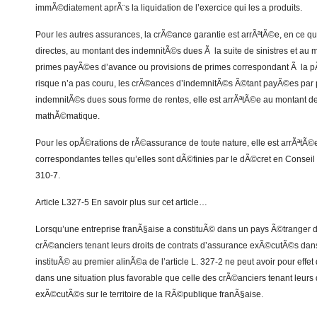
immÃ©diatement aprÃ¨s la liquidation de l’exercice qui les a produits.
Pour les autres assurances, la crÃ©ance garantie est arrÃªtÃ©e, en ce q
directes, au montant des indemnitÃ©s dues Ã la suite de sinistres et au 
primes payÃ©es d’avance ou provisions de primes correspondant Ã la pÃ
risque n’a pas couru, les crÃ©ances d’indemnitÃ©s Ã©tant payÃ©es par
indemnitÃ©s dues sous forme de rentes, elle est arrÃªtÃ©e au montant de
mathÃ©matique.
Pour les opÃ©rations de rÃ©assurance de toute nature, elle est arrÃªtÃ©
correspondantes telles qu’elles sont dÃ©finies par le dÃ©cret en Conseil d
310-7.
Article L327-5 En savoir plus sur cet article…
Lorsqu’une entreprise franÃ§aise a constituÃ© dans un pays Ã©tranger de
crÃ©anciers tenant leurs droits de contrats d’assurance exÃ©cutÃ©s dans 
instituÃ© au premier alinÃ©a de l’article L. 327-2 ne peut avoir pour effe
dans une situation plus favorable que celle des crÃ©anciers tenant leurs d
exÃ©cutÃ©s sur le territoire de la RÃ©publique franÃ§aise.