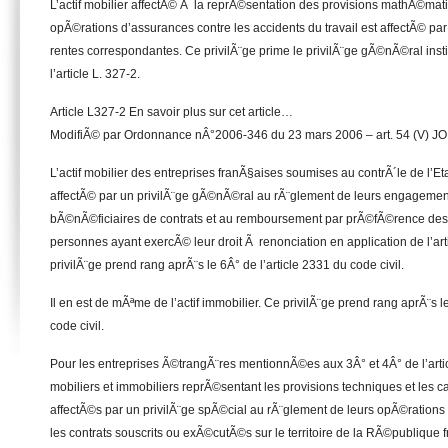
L’actif mobilier affectÃ© Ã la reprÃ©sentation des provisions mathÃ©mat
opÃ©rations d’assurances contre les accidents du travail est affectÃ© pa
rentes correspondantes. Ce privilÃ¨ge prime le privilÃ¨ge gÃ©nÃ©ral ins
l’article L. 327-2.
Article L327-2 En savoir plus sur cet article…
ModifiÃ© par Ordonnance nÂ°2006-346 du 23 mars 2006 – art. 54 (V) J
L’actif mobilier des entreprises franÃ§aises soumises au contrÃ´le de l’Etat
affectÃ© par un privilÃ¨ge gÃ©nÃ©ral au rÃ¨glement de leurs engagemen
bÃ©nÃ©ficiaires de contrats et au remboursement par prÃ©fÃ©rence des
personnes ayant exercÃ© leur droit Ã renonciation en application de l’art
privilÃ¨ge prend rang aprÃ¨s le 6Â° de l’article 2331 du code civil.
Il en est de mÃªme de l’actif immobilier. Ce privilÃ¨ge prend rang aprÃ¨s l
code civil.
Pour les entreprises Ã©trangÃ¨res mentionnÃ©es aux 3Â° et 4Â° de l’articl
mobiliers et immobiliers reprÃ©sentant les provisions techniques et les 
affectÃ©s par un privilÃ¨ge spÃ©cial au rÃ¨glement de leurs opÃ©rations
les contrats souscrits ou exÃ©cutÃ©s sur le territoire de la RÃ©publique 