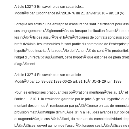
Article L327-3 En savoir plus sur cet article…
ModifiÃ© par Ordonnance nÂ°2010-76 du 21 janvier 2010 – art. 18 (V)
Lorsque les actifs d’une entreprise d’assurance sont insuffisants pour as
ses engagements rÃ©glementÃ©s, ou lorsque la situation financiÃ¨re de ce
les intÃ©rÃªts des assurÃ©s et bÃ©nÃ©ficiaires de contrats sont suscept
brefs dÃ©lais, les immeubles faisant partie du patrimoine de l’entreprise
hypothÃ¨que inscrite Ã la requÃªte de l’AutoritÃ© de contrÃ´le prudentiel. 
l’objet d’un retrait d’agrÃ©ment, cette hypothÃ¨que est prise de plein droit
d’agrÃ©ment.
Article L327-4 En savoir plus sur cet article…
ModifiÃ© par Loi 99-532 1999-06-25 art. 91 10Â° JORF 29 juin 1999
Pour les entreprises pratiquant les opÃ©rations mentionnÃ©es au 1Â° et
l’article L. 310-1, la crÃ©ance garantie par le privilÃ¨ge ou l’hypothÃ¨qu
montant des primes Ã rembourser par prÃ©fÃ©rence en cas de renonciatio
provision mathÃ©matique diminuÃ©e, s’il y a lieu, des avances sur polices
et augmentÃ©e, le cas Ã©chÃ©ant, du montant du compte individuel de pa
bÃ©nÃ©fices, ouvert au nom de l’assurÃ©, lorsque ces bÃ©nÃ©fices ne 