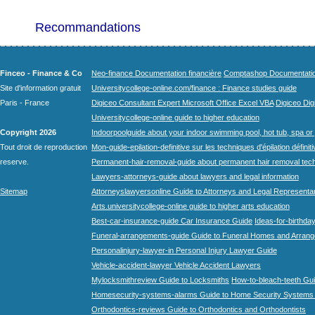
Recommandations
Finceo - Finance & Co
Neo-finance Documentation financière
Comptashop Documentation 
Site d'information gratuit
Universitycollege-online.com/finance : Finance studies guide
Paris - France
Digiceo Consultant Expert Microsoft Office Excel VBA
Digiceo Digi
Universitycollege-online guide to higher education
Copyright 2026
Indoorpoolguide about your indoor swimming pool, hot tub, spa or 
Tout droit de reproduction
Mon-guide-epilation-definitive sur les techniques d'épilation définit
reserve.
Permanent-hair-removal-guide about permanent hair removal tec
Lawyers-attorneys-guide about lawyers and legal information
Sitemap
Attorneyslawyersonline Guide to Attorneys and Legal Representa
Arts.universitycollege-online guide to higher arts education
Best-car-insurance-guide Car Insurance Guide
Ideas-for-birthday
Funeral-arrangements-guide Guide to Funeral Homes and Arran
Personalinjury-lawyer-in Personal Injury Lawyer Guide
Vehicle-accident-lawyer Vehicle Accident Lawyers
Mylocksmithreview Guide to Locksmiths
How-to-bleach-teeth Gui
Homesecurity-systems-alarms Guide to Home Security Systems
Orthodontics-reviews Guide to Orthodontics and Orthodontists