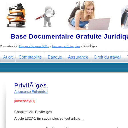
Base Documentaire Gratuite Juridi
Vous êtes ici :
Finceo - Finance & Co
»
Assurance Entreprise
»
PrivilÃ¨ges.
Audit
Comptabilite
Banque
Assurance
Droit du travail
PrivilÃ¨ges.
Assurance Entreprise
[adsenseyu1]
Chapitre VII : PrivilÃ¨ges.
Article L327-1 En savoir plus sur cet article…