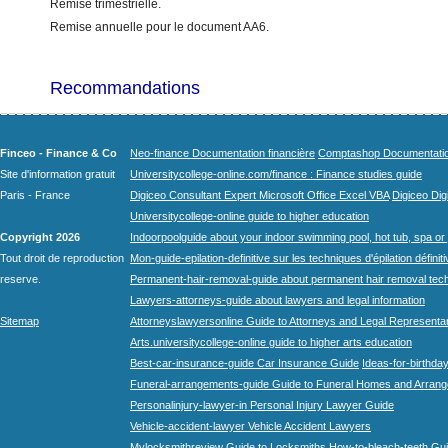
Remise trimestrielle.
Remise annuelle pour le document AA6.
Recommandations
Finceo - Finance & Co
Neo-finance Documentation financière
Comptashop Documentation 
Site d'information gratuit
Universitycollege-online.com/finance : Finance studies guide
Paris - France
Digiceo Consultant Expert Microsoft Office Excel VBA
Digiceo Digi
Universitycollege-online guide to higher education
Copyright 2026
Indoorpoolguide about your indoor swimming pool, hot tub, spa or 
Tout droit de reproduction
Mon-guide-epilation-definitive sur les techniques d'épilation définit
reserve.
Permanent-hair-removal-guide about permanent hair removal tec
Lawyers-attorneys-guide about lawyers and legal information
Sitemap
Attorneyslawyersonline Guide to Attorneys and Legal Representa
Arts.universitycollege-online guide to higher arts education
Best-car-insurance-guide Car Insurance Guide
Ideas-for-birthday
Funeral-arrangements-guide Guide to Funeral Homes and Arran
Personalinjury-lawyer-in Personal Injury Lawyer Guide
Vehicle-accident-lawyer Vehicle Accident Lawyers
Mylocksmithreview Guide to Locksmiths
How-to-bleach-teeth Gui