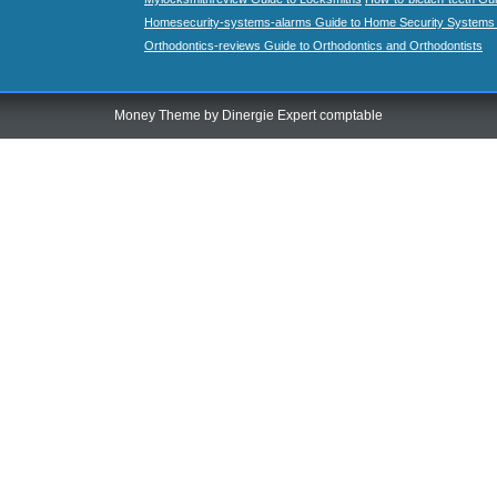
Homesecurity-systems-alarms Guide to Home Security Systems
Orthodontics-reviews Guide to Orthodontics and Orthodontists
Money Theme by
Dinergie Expert comptable