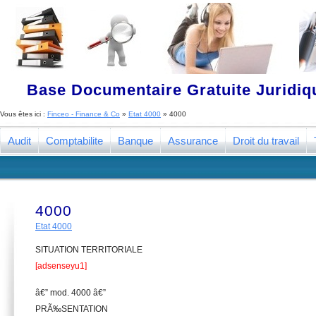
Base Documentaire Gratuite Juridi
Vous êtes ici :
Finceo - Finance & Co
»
Etat 4000
»
4000
Audit
Comptabilite
Banque
Assurance
Droit du travail
4000
Etat 4000
SITUATION TERRITORIALE
[adsenseyu1]
â€” mod. 4000 â€”
PRÃ‰SENTATION