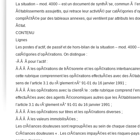
La situation – mod. 4000 – est un document de synthÃ¨se, commun Ã l’
Ã©tablissements assujettis, qui retrace leur activitÃ© par catÃ©gories d’o
complÃ©tÃ©e par des tableaux annexes, qui ventilent par attributs les d
Ã©tat.
CONTENU
Lignes
Les postes d’actif, de passif et de hors-bilan de la situation – mod. 4000
catÃ©gories d’opÃ©rations. On distingue :
-Â Â Â pour l’actif :
Â·Â Â Â les opÃ©rations de trÃ©sorerie et les opÃ©rations interbancaires
cette rubrique comprennent les opÃ©rations effectuÃ©es avec des Ã©tab
sens de l’article 3.1 du rÃ¨glement nÂ° 91-01 du 16 janvier 1991 ;
Â·Â Â Â les opÃ©rations avec la clientÃ¨le : cette rubrique comprend l’
effectuÃ©es avec des agents Ã©conomiques autres que les Ã©tablisseme
l’article 3.1 du rÃ¨glement nÂ° 91-01 du 16 janvier 1991 ;
Â·Â Â Â les opÃ©rations sur titres et les opÃ©rations diverses ;
Â·Â Â Â les valeurs immobilisÃ©es ;
Les crÃ©ances douteuses sont regroupÃ©es au sein de chaque classe d’a
CrÃ©ances douteuses « . Les crÃ©ances impayÃ©es et les risques-pays 