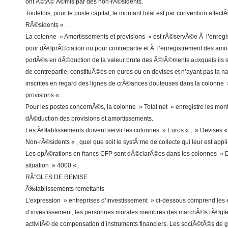
ont Ã©tÃ© Ã©mis par des non-rÃ©sidents.
Toutefois, pour le poste capital, le montant total est par convention affe
RÃ©sidents « .
La colonne » Amortissements et provisions » est rÃ©servÃ©e Ã l’enregi
pour dÃ©prÃ©ciation ou pour contrepartie et Ã l’enregistrement des amo
portÃ©s en dÃ©duction de la valeur brute des Ã©lÃ©ments auxquels ils se
de contrepartie, constituÃ©es en euros ou en devises et n’ayant pas la na
inscrites en regard des lignes de crÃ©ances douteuses dans la colonne 
provisions « .
Pour les postes concernÃ©s, la colonne » Total net » enregistre les mon
dÃ©duction des provisions et amortissements.
Les Ã©tablissements doivent servir les colonnes » Euros « , » Devises 
Non-rÃ©sidents « , quel que soit le systÃ¨me de collecte qui leur est appl
Les opÃ©rations en francs CFP sont dÃ©clarÃ©es dans les colonnes » De
situation » 4000 « .
RÃˆGLES DE REMISE
Ã‰tablissements remettants
L’expression » entreprises d’investissement » ci-dessous comprend les 
d’investissement, les personnes morales membres des marchÃ©s rÃ©gle
activitÃ© de compensation d’instruments financiers. Les sociÃ©tÃ©s de ge