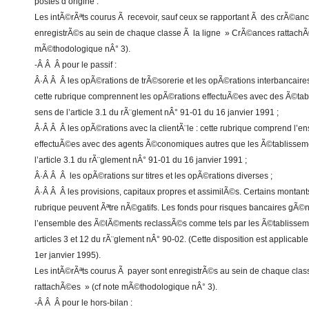
postes d’origine .
Les intÃ©rÃªts courus Ã recevoir, sauf ceux se rapportant Ã des crÃ©an
enregistrÃ©s au sein de chaque classe Ã la ligne » CrÃ©ances rattachÃ
mÃ©thodologique nÂ° 3).
-Â Â Â pour le passif :
Â·Â Â Â les opÃ©rations de trÃ©sorerie et les opÃ©rations interbancaires
cette rubrique comprennent les opÃ©rations effectuÃ©es avec des Ã©tab
sens de l’article 3.1 du rÃ¨glement nÂ° 91-01 du 16 janvier 1991 ;
Â·Â Â Â les opÃ©rations avec la clientÃ¨le : cette rubrique comprend l’
effectuÃ©es avec des agents Ã©conomiques autres que les Ã©tablisseme
l’article 3.1 du rÃ¨glement nÂ° 91-01 du 16 janvier 1991 ;
Â·Â Â Â les opÃ©rations sur titres et les opÃ©rations diverses ;
Â·Â Â Â les provisions, capitaux propres et assimilÃ©s. Certains montan
rubrique peuvent Ãªtre nÃ©gatifs. Les fonds pour risques bancaires gÃ©
l’ensemble des Ã©lÃ©ments reclassÃ©s comme tels par les Ã©tablisse
articles 3 et 12 du rÃ¨glement nÂ° 90-02. (Cette disposition est applicabl
1er janvier 1995).
Les intÃ©rÃªts courus Ã payer sont enregistrÃ©s au sein de chaque clas
rattachÃ©es » (cf note mÃ©thodologique nÂ° 3).
-Â Â Â pour le hors-bilan :