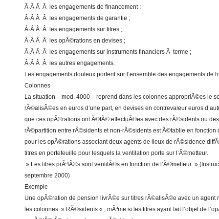
Â·Â Â Â les engagements de financement ;
Â·Â Â Â les engagements de garantie ;
Â·Â Â Â les engagements sur titres ;
Â·Â Â Â les opÃ©rations en devises ;
Â·Â Â Â les engagements sur instruments financiers Ã terme ;
Â·Â Â Â les autres engagements.
Les engagements douteux portent sur l’ensemble des engagements de ho
Colonnes
La situation – mod. 4000 – reprend dans les colonnes appropriÃ©es le s
rÃ©alisÃ©es en euros d’une part, en devises en contrevaleur euros d’autr
que ces opÃ©rations ont Ã©tÃ© effectuÃ©es avec des rÃ©sidents ou des
rÃ©partition entre rÃ©sidents et non-rÃ©sidents est Ã©tablie en fonction
pour les opÃ©rations associant deux agents de lieux de rÃ©sidence diffÃ
titres en portefeuille pour lesquels la ventilation porte sur l’Ã©metteur.
» Les titres prÃªtÃ©s sont ventilÃ©s en fonction de l’Ã©metteur » (Instru
septembre 2000)
Exemple
Une opÃ©ration de pension livrÃ©e sur titres rÃ©alisÃ©e avec un agent r
les colonnes » RÃ©sidents « , mÃªme si les titres ayant fait l’objet de l’