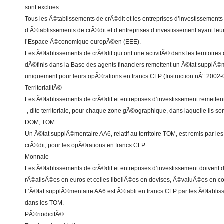
sont exclues.
Tous les Ã©tablissements de crÃ©dit et les entreprises d’investissements
d’Ã©tablissements de crÃ©dit et d’entreprises d’investissement ayant le
l’Espace Ã©conomique europÃ©en (EEE).
Les Ã©tablissements de crÃ©dit qui ont une activitÃ© dans les territoires d
dÃ©finis dans la Base des agents financiers remettent un Ã©tat supplÃ©
uniquement pour leurs opÃ©rations en francs CFP (Instruction nÂ° 2002-
TerritorialitÃ©
Les Ã©tablissements de crÃ©dit et entreprises d’investissement remetten
-, dite territoriale, pour chaque zone gÃ©ographique, dans laquelle ils so
DOM, TOM.
Un Ã©tat supplÃ©mentaire AA6, relatif au territoire TOM, est remis par l
crÃ©dit, pour les opÃ©rations en francs CFP.
Monnaie
Les Ã©tablissements de crÃ©dit et entreprises d’investissement doivent d
rÃ©alisÃ©es en euros et celles libellÃ©es en devises, Ã©valuÃ©es en co
L’Ã©tat supplÃ©mentaire AA6 est Ã©tabli en francs CFP par les Ã©tabliss
dans les TOM.
PÃ©riodicitÃ©