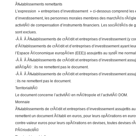
Ã‰tablissements remettants
L’expression » entreprises d’investissement » ci-dessous comprend les 
d’investissement, les personnes morales membres des marchÃ©s rÃ©gle
activitÃ© de compensation d’instruments financiers. Les sociÃ©tÃ©s de ge
sont exclues.
-Â Â Â Ã‰tablissements de crÃ©dit et entreprises d’investissement (y co
d’Ã©tablissements de crÃ©dit et d’entreprises d’investissement ayant le
l’Espace Ã©conomique europÃ©en (EEE)) assujettis au systÃ¨me normal :
-Â Â Â Ã‰tablissements de crÃ©dit et entreprises d’investissement assuj
allÃ©gÃ© : ils ne remettent pas le document.
-Â Â Â Ã‰tablissements de crÃ©dit et entreprises d’investissement assuj
: ils ne remettent pas le document.
TerritorialitÃ©
Le document concerne l’activitÃ© en mÃ©tropole et l’activitÃ© DOM.
Monnaie
Ã‰tablissements de crÃ©dit et entreprises d’investissement assujettis au 
remettent un document Ã©tabli en euros, pour leurs opÃ©rations en eur
contre-valeur euros pour leurs opÃ©rations en devises, toutes devises r
PÃ©riodicitÃ©