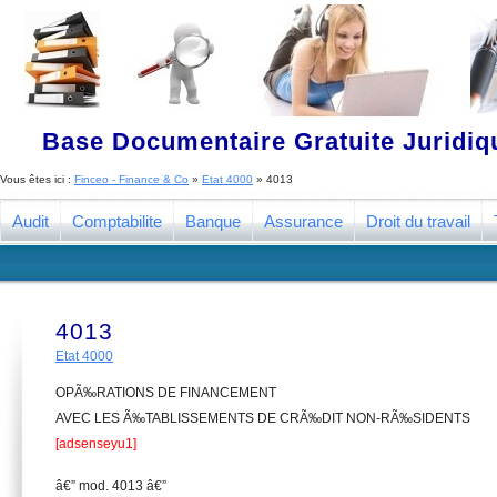
Base Documentaire Gratuite Juridi
Vous êtes ici :
Finceo - Finance & Co
»
Etat 4000
»
4013
Audit
Comptabilite
Banque
Assurance
Droit du travail
4013
Etat 4000
OPÃ‰RATIONS DE FINANCEMENT
AVEC LES Ã‰TABLISSEMENTS DE CRÃ‰DIT NON-RÃ‰SIDENTS
[adsenseyu1]
â€” mod. 4013 â€”