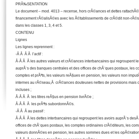
PRÃ‰SENTATION
Le document – mod. 4013 – recense, hors crÃ©ances et dettes rattachÃ©
financement rÃ©alisÃ©es avec les Ã©tablissements de crÃ©dit non-rÃ©s
dans les classes 1, 3, 4 et 5.
CONTENU
Lignes
Les lignes reprennent :
-Â Â Â Ã l’actif :
Â·Â Â Â les autres valeurs et crÃ©ances interbancaires qui regroupent les
auprÃ¨s des banques centrales et des offices de chÃ¨ques postaux, les co
comptes et prÃªts, les valeurs reÃ§ues en pension, les valeurs non impu
internes au rÃ©seau,Â crÃ©ances douteuses nettes de provisions mais
incluses ;
Â·Â Â Â les titres reÃ§us en pension livrÃ©e ;
Â·Â Â Â les prÃªts subordonnÃ©s.
-Â Â Â au passif :
Â·Â Â Â les dettes interbancaires qui regroupent les avoirs auprÃ¨s des
offices de chÃ¨ques postaux, les comptes ordinaires crÃ©diteurs, les com
valeurs donnÃ©es en pension, les autres sommes dues et les opÃ©ration