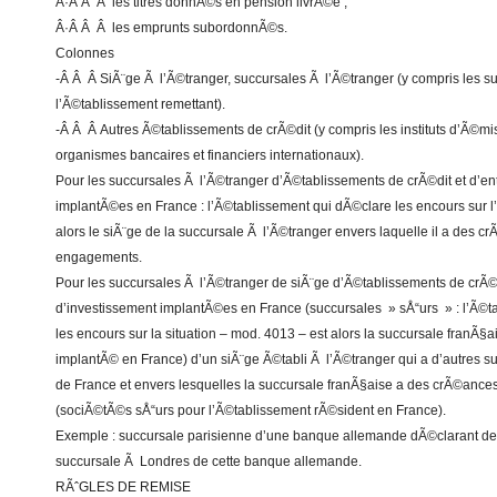
Â·Â Â Â les titres donnÃ©s en pension livrÃ©e ;
Â·Â Â Â les emprunts subordonnÃ©s.
Colonnes
-Â Â Â SiÃ¨ge Ã l’Ã©tranger, succursales Ã l’Ã©tranger (y compris les s
l’Ã©tablissement remettant).
-Â Â Â Autres Ã©tablissements de crÃ©dit (y compris les instituts d’Ã©mi
organismes bancaires et financiers internationaux).
Pour les succursales Ã l’Ã©tranger d’Ã©tablissements de crÃ©dit et d’en
implantÃ©es en France : l’Ã©tablissement qui dÃ©clare les encours sur l
alors le siÃ¨ge de la succursale Ã l’Ã©tranger envers laquelle il a des 
engagements.
Pour les succursales Ã l’Ã©tranger de siÃ¨ge d’Ã©tablissements de crÃ©d
d’investissement implantÃ©es en France (succursales » sÅ“urs » : l’Ã©t
les encours sur la situation – mod. 4013 – est alors la succursale franÃ§
implantÃ© en France) d’un siÃ¨ge Ã©tabli Ã l’Ã©tranger qui a d’autres 
de France et envers lesquelles la succursale franÃ§aise a des crÃ©anc
(sociÃ©tÃ©s sÅ“urs pour l’Ã©tablissement rÃ©sident en France).
Exemple : succursale parisienne d’une banque allemande dÃ©clarant de
succursale Ã Londres de cette banque allemande.
RÃˆGLES DE REMISE