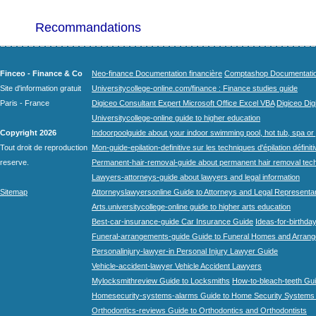
Recommandations
Finceo - Finance & Co
Neo-finance Documentation financière
Comptashop Documentation 
Site d'information gratuit
Universitycollege-online.com/finance : Finance studies guide
Paris - France
Digiceo Consultant Expert Microsoft Office Excel VBA
Digiceo Digi
Universitycollege-online guide to higher education
Copyright 2026
Indoorpoolguide about your indoor swimming pool, hot tub, spa or 
Tout droit de reproduction
Mon-guide-epilation-definitive sur les techniques d'épilation définit
reserve.
Permanent-hair-removal-guide about permanent hair removal tec
Lawyers-attorneys-guide about lawyers and legal information
Sitemap
Attorneyslawyersonline Guide to Attorneys and Legal Representa
Arts.universitycollege-online guide to higher arts education
Best-car-insurance-guide Car Insurance Guide
Ideas-for-birthday
Funeral-arrangements-guide Guide to Funeral Homes and Arran
Personalinjury-lawyer-in Personal Injury Lawyer Guide
Vehicle-accident-lawyer Vehicle Accident Lawyers
Mylocksmithreview Guide to Locksmiths
How-to-bleach-teeth Gui
Homesecurity-systems-alarms Guide to Home Security Systems
Orthodontics-reviews Guide to Orthodontics and Orthodontists