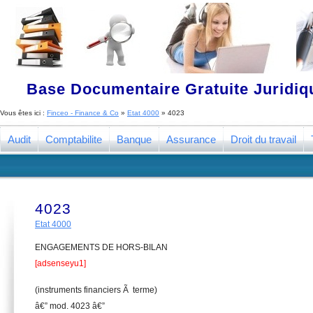
Base Documentaire Gratuite Juridi
Vous êtes ici :
Finceo - Finance & Co
»
Etat 4000
»
4023
Audit
Comptabilite
Banque
Assurance
Droit du travail
4023
Etat 4000
ENGAGEMENTS DE HORS-BILAN
[adsenseyu1]
(instruments financiers Ã terme)
â€” mod. 4023 â€”