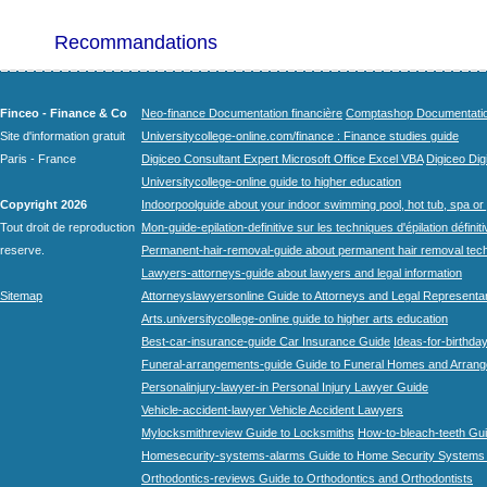
Recommandations
Finceo - Finance & Co
Neo-finance Documentation financière
Comptashop Documentation 
Site d'information gratuit
Universitycollege-online.com/finance : Finance studies guide
Paris - France
Digiceo Consultant Expert Microsoft Office Excel VBA
Digiceo Digi
Universitycollege-online guide to higher education
Copyright 2026
Indoorpoolguide about your indoor swimming pool, hot tub, spa or 
Tout droit de reproduction
Mon-guide-epilation-definitive sur les techniques d'épilation définit
reserve.
Permanent-hair-removal-guide about permanent hair removal tec
Lawyers-attorneys-guide about lawyers and legal information
Sitemap
Attorneyslawyersonline Guide to Attorneys and Legal Representa
Arts.universitycollege-online guide to higher arts education
Best-car-insurance-guide Car Insurance Guide
Ideas-for-birthday
Funeral-arrangements-guide Guide to Funeral Homes and Arran
Personalinjury-lawyer-in Personal Injury Lawyer Guide
Vehicle-accident-lawyer Vehicle Accident Lawyers
Mylocksmithreview Guide to Locksmiths
How-to-bleach-teeth Gui
Homesecurity-systems-alarms Guide to Home Security Systems
Orthodontics-reviews Guide to Orthodontics and Orthodontists