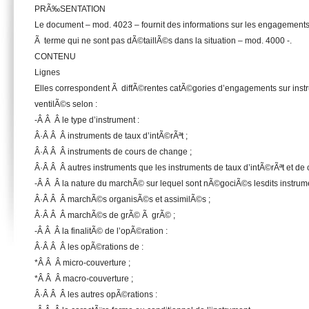
PRÃ‰SENTATION
Le document – mod. 4023 – fournit des informations sur les engagements 
Ã terme qui ne sont pas dÃ©taillÃ©s dans la situation – mod. 4000 -.
CONTENU
Lignes
Elles correspondent Ã diffÃ©rentes catÃ©gories d’engagements sur inst
ventilÃ©s selon :
-Â Â Â le type d’instrument :
Â·Â Â Â instruments de taux d’intÃ©rÃªt ;
Â·Â Â Â instruments de cours de change ;
Â·Â Â Â autres instruments que les instruments de taux d’intÃ©rÃªt et de
-Â Â Â la nature du marchÃ© sur lequel sont nÃ©gociÃ©s lesdits instrume
Â·Â Â Â marchÃ©s organisÃ©s et assimilÃ©s ;
Â·Â Â Â marchÃ©s de grÃ© Ã grÃ© ;
-Â Â Â la finalitÃ© de l’opÃ©ration :
Â·Â Â Â les opÃ©rations de :
*Â Â Â micro-couverture ;
*Â Â Â macro-couverture ;
Â·Â Â Â les autres opÃ©rations :