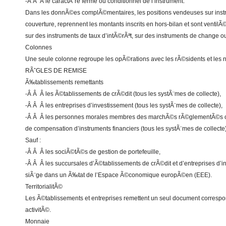
-Â Â Â le caractÃ¨re ferme ou conditionnel de l’instrument.
Dans les donnÃ©es complÃ©mentaires, les positions vendeuses sur instr
couverture, reprennent les montants inscrits en hors-bilan et sont ventilÃ
sur des instruments de taux d’intÃ©rÃªt, sur des instruments de change ou
Colonnes
Une seule colonne regroupe les opÃ©rations avec les rÃ©sidents et les 
RÃˆGLES DE REMISE
Ã‰tablissements remettants
-Â Â Â les Ã©tablissements de crÃ©dit (tous les systÃ¨mes de collecte),
-Â Â Â les entreprises d’investissement (tous les systÃ¨mes de collecte),
-Â Â Â les personnes morales membres des marchÃ©s rÃ©glementÃ©s ou 
de compensation d’instruments financiers (tous les systÃ¨mes de collecte
Sauf :
-Â Â Â les sociÃ©tÃ©s de gestion de portefeuille,
-Â Â Â les succursales d’Ã©tablissements de crÃ©dit et d’entreprises d’i
siÃ¨ge dans un Ã‰tat de l’Espace Ã©conomique europÃ©en (EEE).
TerritorialitÃ©
Les Ã©tablissements et entreprises remettent un seul document corresp
activitÃ©.
Monnaie