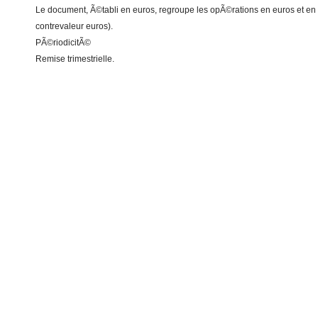
Le document, Ã©tabli en euros, regroupe les opÃ©rations en euros et e
contrevaleur euros).
PÃ©riodicitÃ©
Remise trimestrielle.