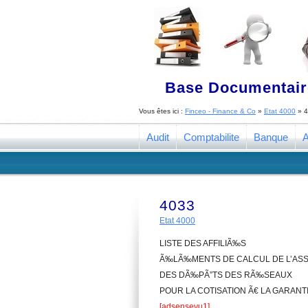
Base Documentaire
Vous êtes ici :
Finceo - Finance & Co
»
Etat 4000
»
4
Audit
Comptabilite
Banque
A
4033
Etat 4000
LISTE DES AFFILIÃ‰S
Ã‰LÃ‰MENTS DE CALCUL DE L’ASS
DES DÃ‰PÃ”TS DES RÃ‰SEAUX
POUR LA COTISATION Ã€ LA GARANT
[adsenseyu1]