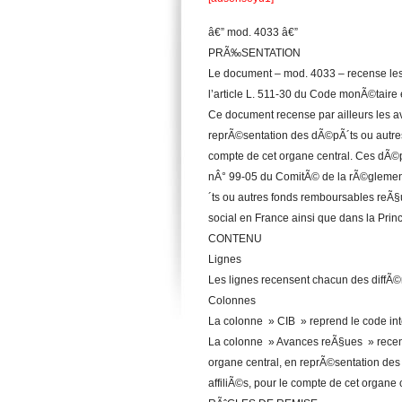
â€” mod. 4033 â€”
PRÃ‰SENTATION
Le document – mod. 4033 – recense les
l’article L. 511-30 du Code monÃ©taire e
Ce document recense par ailleurs les av
reprÃ©sentation des dÃ©pÃ´ts ou autres
compte de cet organe central. Ces dÃ©p
nÂ° 99-05 du ComitÃ© de la rÃ©glementa
´ts ou autres fonds remboursables reÃ§
social en France ainsi que dans la Pri
CONTENU
Lignes
Les lignes recensent chacun des diffÃ©re
Colonnes
La colonne » CIB » reprend le code int
La colonne » Avances reÃ§ues » recens
organe central, en reprÃ©sentation des
affiliÃ©s, pour le compte de cet organe 