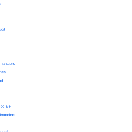
s
dit
inanciers
mes
nt
2
sociale
financiers
rized