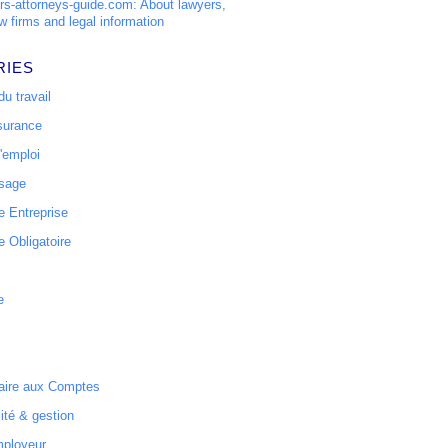
s-attorneys-guide.com: About lawyers,
w firms and legal information
RIES
u travail
surance
'emploi
ssage
 Entreprise
 Obligatoire
e
ire aux Comptes
ité & gestion
mployeur