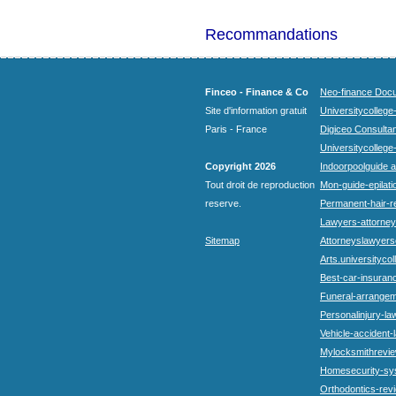
Recommandations
Finceo - Finance & Co
Neo-finance Docu
Site d'information gratuit
Universitycollege
Paris - France
Digiceo Consultan
Universitycollege
Copyright 2026
Indoorpoolguide a
Tout droit de reproduction
Mon-guide-epilatio
reserve.
Permanent-hair-r
Lawyers-attorneys
Sitemap
Attorneyslawyers
Arts.universitycol
Best-car-insuran
Funeral-arrangem
Personalinjury-la
Vehicle-accident-
Mylocksmithrevie
Homesecurity-sy
Orthodontics-rev