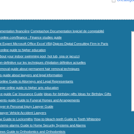
mentation financière
Comptashop Documentation logiciel de comptablité
-online.com/finance : Finance studies guide
t Expert Microsoft Office Excel VBA
Digiceo Digital Consulting Firm in Paris
-online guide to higher education
bout your indoor swimming pool, hot tub, spa or jacuzzi
n-definitive sur les techniques d'épilation définitive actuelles
emoval-guide about permanent hair removal techniques
-guide about lawyers and legal information
online Guide to Attorneys and Legal Representants
lege-online guide to higher arts education
ce-guide Car Insurance Guide
Ideas-for-birthday-gifts Ideas for Birthday Gifts
ents-guide Guide to Funeral Homes and Arrangements
wyer-in Personal Injury Lawyer Guide
lawyer Vehicle Accident Lawyers
w Guide to Locksmiths
How-to-bleach-teeth Guide to Teeth Whitening
stems-alarms Guide to Home Security Systems and Alarms
iews Guide to Orthodontics and Orthodontists