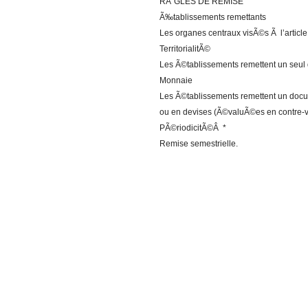
RÃˆGLES DE REMISE
Ã‰tablissements remettants
Les organes centraux visÃ©s Ã l’article
TerritorialitÃ©
Les Ã©tablissements remettent un seul
Monnaie
Les Ã©tablissements remettent un docum
ou en devises (Ã©valuÃ©es en contre-v
PÃ©riodicitÃ©Â *
Remise semestrielle.