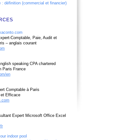
: définition (commercial et financier)
RCES
pert-Comptable, Paie, Audit et
ris – anglais courant
com
nglish speaking CPA chartered
n Paris France
om/en
ert Comptable à Paris
et Efficace
e.com
ultant Expert Microsoft Office Excel
fr
your indoor pool