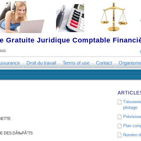
 Gratuite Juridique Comptable Financ
033
ssurance
Droit du travail
Terms of use
Contact
Organism
ARTICLE
Trésorerie
pilotage
Prévisionn
IETTE
Plan comp
IE DES DÃ‰PÃ”TS
Numéro de