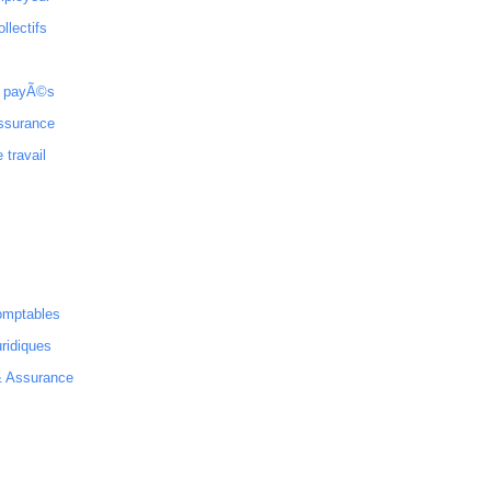
ollectifs
 payÃ©s
ssurance
 travail
omptables
ridiques
& Assurance