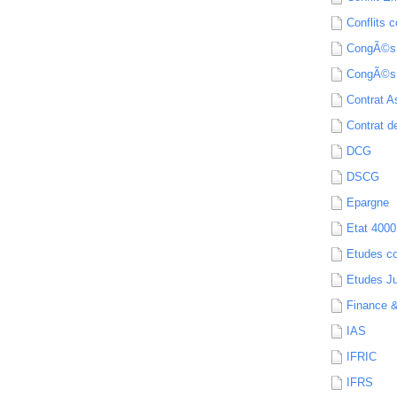
Conflits c
CongÃ©s
CongÃ©s
Contrat A
Contrat de
DCG
DSCG
Epargne
Etat 4000
Etudes c
Etudes Ju
Finance 
IAS
IFRIC
IFRS