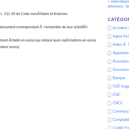
–
www.lawyer
attorneys, la
 L. 511-30 du Code monÃ©taire et financier.
CATÉGO
 document correspondant Ã l’ensemble de leur activitÃ©.
Accident d
Agent As
ent Ã©tabli en euros qui retrace leurs opÃ©rations en euros
Aides Ã l
aleur euros).
Apprenti
Assurance
Assurance
Banque
ChÃ´mag
CNC
CNCC
Commissa
Comptabil
Conflit E