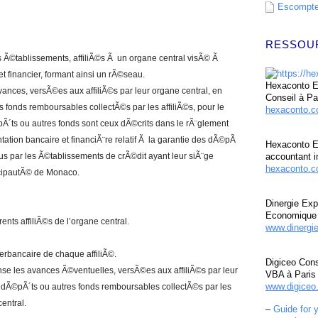
Escompte 
RESSOU
 Ã©tablissements, affiliÃ©s Ã un organe central visÃ© Ã
t financier, formant ainsi un rÃ©seau.
Hexaconto Ex
ances, versÃ©es aux affiliÃ©s par leur organe central, en
Conseil à Pa
 fonds remboursables collectÃ©s par les affiliÃ©s, pour le
hexaconto.
Ã´ts ou autres fonds sont ceux dÃ©crits dans le rÃ¨glement
tion bancaire et financiÃ¨re relatif Ã la garantie des dÃ©pÃ
Hexaconto E
us par les Ã©tablissements de crÃ©dit ayant leur siÃ¨ge
accountant i
hexaconto.c
ncipautÃ© de Monaco.
Dinergie Exp
Economique 
nts affiliÃ©s de l’organe central.
www.dinergi
erbancaire de chaque affiliÃ©.
Digiceo Cons
e les avances Ã©ventuelles, versÃ©es aux affiliÃ©s par leur
VBA à Paris
www.digiceo.
 dÃ©pÃ´ts ou autres fonds remboursables collectÃ©s par les
central.
–
Guide for 