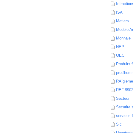
Infraction
ISA
Metiers
Modele Au
Monnaie
NEP
OEC
Produits f
prud'hom
RÃ¨gleme
REF 990
Secteur
Securite 
services 
Sic
Uncatego