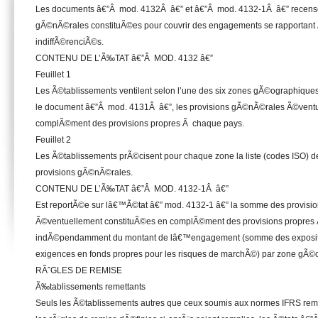
Les documents â€”Â mod. 4132Â â€” et â€”Â mod. 4132-1Â â€” recensen
gÃ©nÃ©rales constituÃ©es pour couvrir des engagements se rapportant
indiffÃ©renciÃ©s.
CONTENU DE L’Ã‰TAT â€”Â MOD. 4132 â€”
Feuillet 1
Les Ã©tablissements ventilent selon l’une des six zones gÃ©ographiques,
le document â€”Â mod. 4131Â â€”, les provisions gÃ©nÃ©rales Ã©ventu
complÃ©ment des provisions propres Ã chaque pays.
Feuillet 2
Les Ã©tablissements prÃ©cisent pour chaque zone la liste (codes ISO) de
provisions gÃ©nÃ©rales.
CONTENU DE L’Ã‰TAT â€”Â MOD. 4132-1Â â€”
Est reportÃ©e sur lâ€™Ã©tat â€” mod. 4132-1 â€” la somme des provis
Ã©ventuellement constituÃ©es en complÃ©ment des provisions propres 
indÃ©pendamment du montant de lâ€™engagement (somme des expositi
exigences en fonds propres pour les risques de marchÃ©) par zone gÃ©
RÃˆGLES DE REMISE
Ã‰tablissements remettants
Seuls les Ã©tablissements autres que ceux soumis aux normes IFRS rem