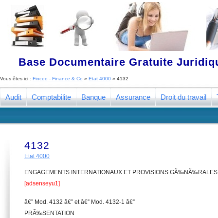
Base Documentaire Gratuite Juridi
Vous êtes ici :
Finceo - Finance & Co
»
Etat 4000
»
4132
Audit
Comptabilite
Banque
Assurance
Droit du travail
4132
Etat 4000
ENGAGEMENTS INTERNATIONAUX ET PROVISIONS GÃ‰NÃ‰RALES
[adsenseyu1]
â€” Mod. 4132 â€” et â€” Mod. 4132-1 â€”
PRÃ‰SENTATION