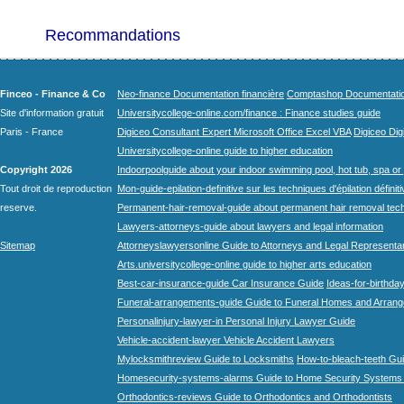
Recommandations
Finceo - Finance & Co
Neo-finance Documentation financière
Comptashop Documentation 
Site d'information gratuit
Universitycollege-online.com/finance : Finance studies guide
Paris - France
Digiceo Consultant Expert Microsoft Office Excel VBA
Digiceo Digi
Universitycollege-online guide to higher education
Copyright 2026
Indoorpoolguide about your indoor swimming pool, hot tub, spa or 
Tout droit de reproduction
Mon-guide-epilation-definitive sur les techniques d'épilation définit
reserve.
Permanent-hair-removal-guide about permanent hair removal tec
Lawyers-attorneys-guide about lawyers and legal information
Sitemap
Attorneyslawyersonline Guide to Attorneys and Legal Representa
Arts.universitycollege-online guide to higher arts education
Best-car-insurance-guide Car Insurance Guide
Ideas-for-birthday
Funeral-arrangements-guide Guide to Funeral Homes and Arran
Personalinjury-lawyer-in Personal Injury Lawyer Guide
Vehicle-accident-lawyer Vehicle Accident Lawyers
Mylocksmithreview Guide to Locksmiths
How-to-bleach-teeth Gui
Homesecurity-systems-alarms Guide to Home Security Systems
Orthodontics-reviews Guide to Orthodontics and Orthodontists