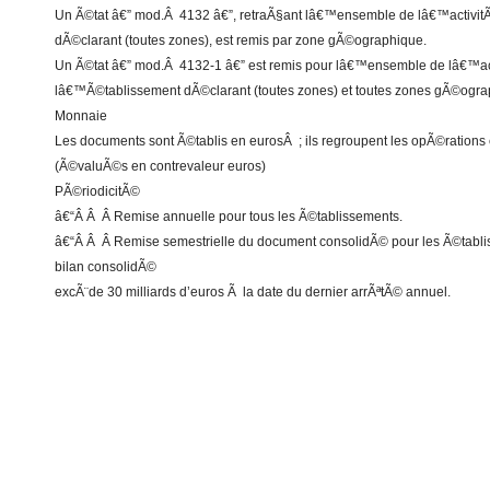
Un Ã©tat â€” mod.Â 4132 â€”, retraÃ§ant lâ€™ensemble de lâ€™activi
dÃ©clarant (toutes zones), est remis par zone gÃ©ographique.
Un Ã©tat â€” mod.Â 4132-1 â€” est remis pour lâ€™ensemble de lâ€™ac
lâ€™Ã©tablissement dÃ©clarant (toutes zones) et toutes zones gÃ©ogr
Monnaie
Les documents sont Ã©tablis en eurosÂ ; ils regroupent les opÃ©rations 
(Ã©valuÃ©s en contrevaleur euros)
PÃ©riodicitÃ©
â€“Â Â Â Remise annuelle pour tous les Ã©tablissements.
â€“Â Â Â Remise semestrielle du document consolidÃ© pour les Ã©tablis
bilan consolidÃ©
excÃ¨de 30 milliards d’euros Ã la date du dernier arrÃªtÃ© annuel.