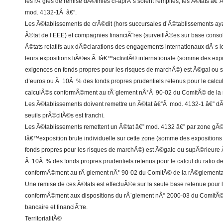
les rÃ¨gles de remise dÃ©finies ci-aprÃ¨s soient remplies, les Ã©tats â
mod. 4132-1Â â€”.
Les Ã©tablissements de crÃ©dit (hors succursales d’Ã©tablissements aya
Ã©tat de l’EEE) et compagnies financiÃ¨res (surveillÃ©es sur base conso
Ã©tats relatifs aux dÃ©clarations des engagements internationaux dÃ¨s l
leurs expositions liÃ©es Ã lâ€™activitÃ© internationale (somme des expo
exigences en fonds propres pour les risques de marchÃ©) est Ã©gal ou 
d’euros ou Ã 10Â % des fonds propres prudentiels retenus pour le calcul 
calculÃ©s conformÃ©ment au rÃ¨glement nÂ°Â 90-02 du ComitÃ© de la 
Les Ã©tablissements doivent remettre un Ã©tat â€”Â mod. 4132-1 â€” d
seuils prÃ©citÃ©s est franchi.
Les Ã©tablissements remettent un Ã©tat â€” mod. 4132 â€” par zone gÃ
lâ€™exposition brute individuelle sur cette zone (somme des expositions
fonds propres pour les risques de marchÃ©) est Ã©gale ou supÃ©rieure 
Ã 10Â % des fonds propres prudentiels retenus pour le calcul du ratio de
conformÃ©ment au rÃ¨glement nÂ° 90-02 du ComitÃ© de la rÃ©glementat
Une remise de ces Ã©tats est effectuÃ©e sur la seule base retenue pour l
conformÃ©ment aux dispositions du rÃ¨glement nÂ° 2000-03 du ComitÃ©
bancaire et financiÃ¨re.
TerritorialitÃ©