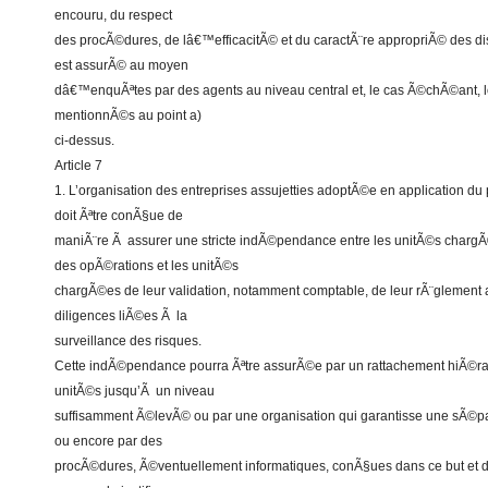
encouru, du respect
des procÃ©dures, de lâ€™efficacitÃ© et du caractÃ¨re appropriÃ© des di
est assurÃ© au moyen
dâ€™enquÃªtes par des agents au niveau central et, le cas Ã©chÃ©ant, l
mentionnÃ©s au point a)
ci-dessus.
Article 7
1. L’organisation des entreprises assujetties adoptÃ©e en application du 
doit Ãªtre conÃ§ue de
maniÃ¨re Ã assurer une stricte indÃ©pendance entre les unitÃ©s cha
des opÃ©rations et les unitÃ©s
chargÃ©es de leur validation, notamment comptable, de leur rÃ¨glement a
diligences liÃ©es Ã la
surveillance des risques.
Cette indÃ©pendance pourra Ãªtre assurÃ©e par un rattachement hiÃ©rar
unitÃ©s jusqu’Ã un niveau
suffisamment Ã©levÃ© ou par une organisation qui garantisse une sÃ©par
ou encore par des
procÃ©dures, Ã©ventuellement informatiques, conÃ§ues dans ce but et do