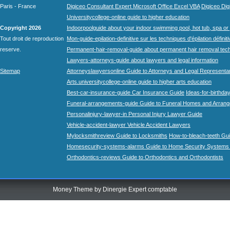
Paris - France
Digiceo Consultant Expert Microsoft Office Excel VBA
Digiceo Digi
Universitycollege-online guide to higher education
Copyright 2026
Indoorpoolguide about your indoor swimming pool, hot tub, spa or 
Tout droit de reproduction
Mon-guide-epilation-definitive sur les techniques d'épilation définit
reserve.
Permanent-hair-removal-guide about permanent hair removal tec
Lawyers-attorneys-guide about lawyers and legal information
Sitemap
Attorneyslawyersonline Guide to Attorneys and Legal Representa
Arts.universitycollege-online guide to higher arts education
Best-car-insurance-guide Car Insurance Guide
Ideas-for-birthday
Funeral-arrangements-guide Guide to Funeral Homes and Arran
Personalinjury-lawyer-in Personal Injury Lawyer Guide
Vehicle-accident-lawyer Vehicle Accident Lawyers
Mylocksmithreview Guide to Locksmiths
How-to-bleach-teeth Gui
Homesecurity-systems-alarms Guide to Home Security Systems
Orthodontics-reviews Guide to Orthodontics and Orthodontists
Money Theme by
Dinergie Expert comptable