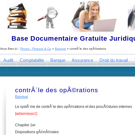
Base Documentaire Gratuite Juridi
Vous êtes ici :
Finceo - Finance & Co
»
Banque
»
contrÃ´le des opÃ©rations
Audit
Comptabilite
Banque
Assurance
Droit du travail
contrÃ´le des opÃ©rations
Banque
Le systÃ¨me de contrÃ´le des opÃ©rations et des procÃ©dures internes
[adsenseyu1]
Chapitre 1er
Dispositions gÃ©nÃ©rales