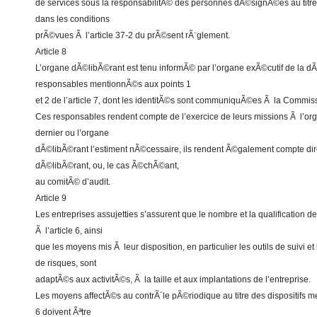
de services sous la responsabilitÃ© des personnes dÃ©signÃ©es au titre 
dans les conditions
prÃ©vues Ã l’article 37-2 du prÃ©sent rÃ¨glement.
Article 8
L’organe dÃ©libÃ©rant est tenu informÃ© par l’organe exÃ©cutif de la d
responsables mentionnÃ©s aux points 1
et 2 de l’article 7, dont les identitÃ©s sont communiquÃ©es Ã la Commis
Ces responsables rendent compte de l’exercice de leurs missions Ã l’or
dernier ou l’organe
dÃ©libÃ©rant l’estiment nÃ©cessaire, ils rendent Ã©galement compte di
dÃ©libÃ©rant, ou, le cas Ã©chÃ©ant,
au comitÃ© d’audit.
Article 9
Les entreprises assujetties s’assurent que le nombre et la qualificatio
Ã l’article 6, ainsi
que les moyens mis Ã leur disposition, en particulier les outils de suivi 
de risques, sont
adaptÃ©s aux activitÃ©s, Ã la taille et aux implantations de l’entreprise.
Les moyens affectÃ©s au contrÃ´le pÃ©riodique au titre des dispositifs me
6 doivent Ãªtre