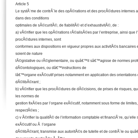
Article 5
Le systÃ¨me de contrÃ´le des opÃ©rations et des procÃ©dures internes a
dans des conditions
optimales de sÃ©curitÃ©, de fiabilitÃ© et d’exhaustivitÃ©, de :
a) vÃ©rifier que les opÃ©rations rÃ©alisÃ©es par l’entreprise, ainsi que l’
procÃ©dures internes, sont
conformes aux dispositions en vigueur propres aux activitÃ©s bancaires 
soient de nature
lÃ©gislative ou rÃ©glementaire, ou quâ€™il sâ€™agisse de normes profe
dÃ©ontologiques, ou dâ€™instructions de
lâ€™organe exÃ©cutif prises notamment en application des orientation
dÃ©libÃ©rant ;
b) vÃ©rifier que les procÃ©dures de dÃ©cisions, de prises de risques, quel
les normes de
gestion fixÃ©es par l’organe exÃ©cutif, notamment sous forme de limites, 
respectÃ©es ;
c) v Ã©rifier la qualitÃ© de l’information comptable et financiÃ¨re, qu’ell
exÃ©cutif ou Ã l’organe
dÃ©libÃ©rant, transmise aux autoritÃ©s de tutelle et de contrÃ´le ou quâ