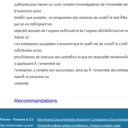
suffisants pour mener un cycle complet d’investigations de l’ensemble de
d’exercices aussi
limitÃ© que possible ; un programme des missions de contrÃ´le doit Ãªtre
par an en intÃ©grant les
objectifs annuels de l’organe exÃ©cutif et de l’organe dÃ©libÃ©rant en ma
Article 10
Les entreprises assujetties s’assurent que le systÃ¨me de contrÃ´le s’intÃ
mÃ©thodes et les
procÃ©dures de chacune des activitÃ©s et que les dispositifs mentionnÃ©s
s’appliquent Ã l’ensemble de
l’entreprise, y compris ses succursales, ainsi qu’Ã l’ensemble des entre
maniÃ¨re exclusive ou
conjointe.
Recommandations
Finceo - Finance & Co
Neo-finance Documentation financière
Comptashop Documentation 
Site d'information gratuit
Universitycollege-online.com/finance : Finance studies guide