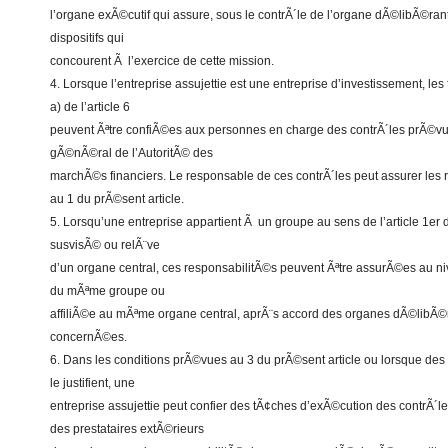
l’organe exÃ©cutif qui assure, sous le contrÃ´le de l’organe dÃ©libÃ©rant
dispositifs qui
concourent Ã l’exercice de cette mission.
4. Lorsque l’entreprise assujettie est une entreprise d’investissement, le
a) de l’article 6
peuvent Ãªtre confiÃ©es aux personnes en charge des contrÃ´les prÃ©vu
gÃ©nÃ©ral de l’AutoritÃ© des
marchÃ©s financiers. Le responsable de ces contrÃ´les peut assurer les
au 1 du prÃ©sent article.
5. Lorsqu’une entreprise appartient Ã un groupe au sens de l’article 1e
susvisÃ© ou relÃ¨ve
d’un organe central, ces responsabilitÃ©s peuvent Ãªtre assurÃ©es au ni
du mÃªme groupe ou
affiliÃ©e au mÃªme organe central, aprÃ¨s accord des organes dÃ©libÃ©
concernÃ©es.
6. Dans les conditions prÃ©vues au 3 du prÃ©sent article ou lorsque des 
le justifient, une
entreprise assujettie peut confier des tÃ¢ches d’exÃ©cution des contrÃ´le
des prestataires extÃ©rieurs