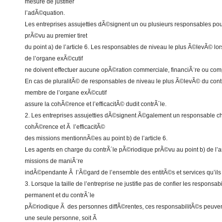
mesure de justifier
l’adÃ©quation.
Les entreprises assujetties dÃ©signent un ou plusieurs responsables pou
prÃ©vu au premier tiret
du point a) de l’article 6. Les responsables de niveau le plus Ã©levÃ© l
de l’organe exÃ©cutif
ne doivent effectuer aucune opÃ©ration commerciale, financiÃ¨re ou com
En cas de pluralitÃ© de responsables de niveau le plus Ã©levÃ© du cont
membre de l’organe exÃ©cutif
assure la cohÃ©rence et l’efficacitÃ© dudit contrÃ´le.
2. Les entreprises assujetties dÃ©signent Ã©galement un responsable ch
cohÃ©rence et Ã l’efficacitÃ©
des missions mentionnÃ©es au point b) de l’article 6.
Les agents en charge du contrÃ´le pÃ©riodique prÃ©vu au point b) de l’ar
missions de maniÃ¨re
indÃ©pendante Ã l’Ã©gard de l’ensemble des entitÃ©s et services qu’ils 
3. Lorsque la taille de l’entreprise ne justifie pas de confier les responsab
permanent et du contrÃ´le
pÃ©riodique Ã des personnes diffÃ©rentes, ces responsabilitÃ©s peuven
une seule personne, soit Ã