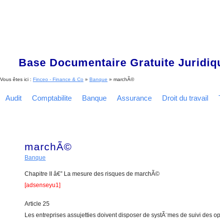
Base Documentaire Gratuite Juridi
Vous êtes ici :
Finceo - Finance & Co
»
Banque
»
marchÃ©
Audit
Comptabilite
Banque
Assurance
Droit du travail
marchÃ©
Banque
Chapitre II â€” La mesure des risques de marchÃ©
[adsenseyu1]
Article 25
Les entreprises assujetties doivent disposer de systÃ¨mes de suivi des 