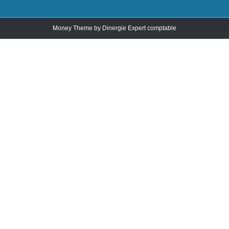
Money Theme by
Dinergie Expert comptable