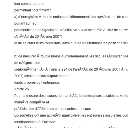
leur compte propre
permettant notamment :
a) d’enregistrer Ã tout le moins quotidiennement, les opÃ©rations de ch
portant sur leur
portefeuille de nÃ©gociation, dÃ©fini Â« aux articles 298 Ã 303 de l’arr
(ArrÃªtÃ© du 20 fÃ©vrier 2007),
et de calculer leurs rÃ©sultats, ainsi que de dÃ©terminer les positions 
;
b) de mesurer Ã tout le moins quotidiennement, les risques rÃ©sultant des
de nÃ©gociation
conformÃ©ment Â« Ã l’article 294 de l’arrÃªtÃ© du 20 fÃ©vrier 2007 Â» (
2007) ainsi que l’adÃ©quation des
fonds propres de l’entreprise.
Article 26
Pour la mesure des risques de marchÃ©, les entreprises assujetties vei
maniÃ¨re complÃ¨te et
prÃ©cise les diffÃ©rentes composantes du risque.
Lorsqu’elles ont une activitÃ© significative, les entreprises assujetties c
mentionnÃ©es Ã l’alinÃ©a