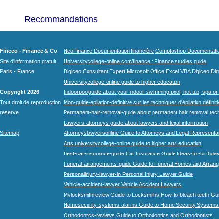
Recommandations
Finceo - Finance & Co
Neo-finance Documentation financière
Comptashop Documentation 
Site d'information gratuit
Universitycollege-online.com/finance : Finance studies guide
Paris - France
Digiceo Consultant Expert Microsoft Office Excel VBA
Digiceo Digi
Universitycollege-online guide to higher education
Copyright 2026
Indoorpoolguide about your indoor swimming pool, hot tub, spa or 
Tout droit de reproduction
Mon-guide-epilation-definitive sur les techniques d'épilation définit
reserve.
Permanent-hair-removal-guide about permanent hair removal tec
Lawyers-attorneys-guide about lawyers and legal information
Sitemap
Attorneyslawyersonline Guide to Attorneys and Legal Representa
Arts.universitycollege-online guide to higher arts education
Best-car-insurance-guide Car Insurance Guide
Ideas-for-birthday
Funeral-arrangements-guide Guide to Funeral Homes and Arran
Personalinjury-lawyer-in Personal Injury Lawyer Guide
Vehicle-accident-lawyer Vehicle Accident Lawyers
Mylocksmithreview Guide to Locksmiths
How-to-bleach-teeth Gui
Homesecurity-systems-alarms Guide to Home Security Systems
Orthodontics-reviews Guide to Orthodontics and Orthodontists