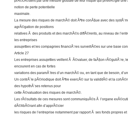
prÃ©cÃ©dent par une mesure globale de leur risque qui privilÃ©gie une
notion de perte potentielle
maximale.
La mesure des risques de marchÃ© doit Ãªtre conÃ§ue avec des systÃ¨m
agrÃ©gation de positions
relatives Ã des produits et des marchÃ©s diffÃ©rents, au niveau de l’ent
les entreprises
assujetties et les compagnies financiÃ¨res surveillÃ©es sur une base co
Article 27
Les entreprises assujetties veillent Ã Ã©valuer, de faÃ§on rÃ©guliÃ¨re, le
encourent en cas de fortes
variations des paramÃ¨tres d’un marchÃ© ou, en tant que de besoin, d’
Un contrÃ´le pÃ©riodique doit Ãªtre exercÃ© sur la validitÃ© et la cohÃ©
des hypothÃ¨ses retenus pour
cette Ã©valuation des risques de marchÃ©.
Les rÃ©sultats de ces mesures sont communiquÃ©s Ã l’organe exÃ©cutif 
dÃ©libÃ©rant afin d’apprÃ©cier
les risques de l’entreprise notamment par rapport Ã ses fonds propres et 