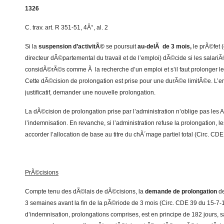
1326
C. trav. art. R 351-51, 4Â°, al. 2
Si la
suspension d’activitÃ©
se poursuit
au-delÃ de 3 mois,
le prÃ©fet 
directeur dÃ©partemental du travail et de l’emploi) dÃ©cide si les salari
considÃ©rÃ©s comme Ã la recherche d’un emploi et s’il faut prolonger le
Cette dÃ©cision de prolongation est prise pour une durÃ©e limitÃ©e. L’e
justificatif, demander une nouvelle prolongation.
La dÃ©cision de prolongation prise par l’administration n’oblige pas les
l’indemnisation. En revanche, si l’administration refuse la prolongation, 
accorder l’allocation de base au titre du chÃ´mage partiel total (Circ. CD
PrÃ©cisions
Compte tenu des dÃ©lais de dÃ©cisions, la
demande de prolongation
de
3 semaines avant la fin de la pÃ©riode de 3 mois (Circ. CDE 39 du 15-7-
d’indemnisation, prolongations comprises, est en principe de 182 jours, 