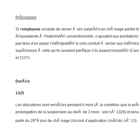
PrÃ©cisions
Si l’
employeur
accepte de verser Ã ses salariÃ©s en chÃ´mage partiel t
Ã©quivalente Ã l’indemnitÃ© conventionnelle, s’ajoutant aux prestations d
pas tenu d’en payer l’intÃ©gralitÃ© si cela conduit Ã verser aux intÃ©
supÃ©rieure Ã celle qu’ils auraient perÃ§ue s’ils avaient travaillÃ© (Ca
et 2137).
DurÃ©e
1325
Les allocations sont versÃ©es pendant 6 mois (Ã la condition que le prÃ©
prolongation de la suspension au-delÃ de 3 mois : voir nÂ° 1326) et pe
e
partir du 29
Â jour de chÃ´mage (Accord d’application UnÃ©dic nÂ° 13).