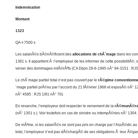
Indemnisation
Montant
1323
QA-I-7500 s
Les salariÃ©s bÃ©nÃ©ficient des
allocations de chÃ´mage
dans les con
1381 s. Il appartient Ã l’employeur de les informer de cette possibilitÃ©, 
verser des dommages-intÃ©rÃªts (CA Dijon 28-6-1995 nÂ° 94-3151 : RJS
Le chÃ´mage partiel total n’est pas couvert par le
rÃ©gime conventionne
´mage partiel prÃ©vu par l’accord du 21 fÃ©vrier 1968 et exposÃ© nÂ° 1
nÂ° 4585 : RJS 1/91 nÂ° 70).
En revanche, l’employeur doit respecter le versement de la
rÃ©munÃ©rat
(nÂ° 1301 s.). Voir toutefois en cas de sinistre ou intempÃ©ries nÂ° 1304.
De mÃªme, si les salariÃ©s ne sont pas pris en charge par l’AssÃ©dic au 
total, l’employeur n’est pas dÃ©chargÃ© de ses obligations Ã leur Ã©gar