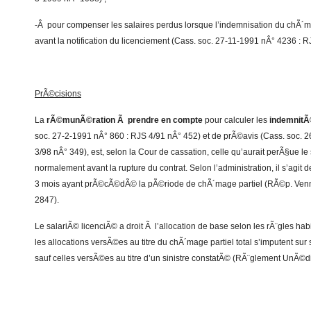
-Â pour compenser les salaires perdus lorsque l’indemnisation du chÃ´mage
avant la notification du licenciement (Cass. soc. 27-11-1991 nÂ° 4236 : R
PrÃ©cisions
La
rÃ©munÃ©ration Ã prendre en compte
pour calculer les
indemnit
soc. 27-2-1991 nÂ° 860 : RJS 4/91 nÂ° 452) et de prÃ©avis (Cass. soc. 
3/98 nÂ° 349), est, selon la Cour de cassation, celle qu’aurait perÃ§ue le s
normalement avant la rupture du contrat. Selon l’administration, il s’agit
3 mois ayant prÃ©cÃ©dÃ© la pÃ©riode de chÃ´mage partiel (RÃ©p. Venni
2847).
Le salariÃ© licenciÃ© a droit Ã l’allocation de base selon les rÃ¨gles hab
les allocations versÃ©es au titre du chÃ´mage partiel total s’imputent su
sauf celles versÃ©es au titre d’un sinistre constatÃ© (RÃ¨glement UnÃ©dic