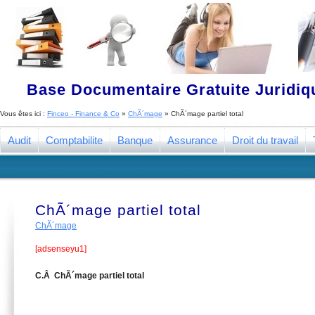
Base Documentaire Gratuite Juridi
Vous êtes ici :
Finceo - Finance & Co
»
ChÃ´mage
»
ChÃ´mage partiel total
Audit
Comptabilite
Banque
Assurance
Droit du travail
ChÃ´mage partiel total
ChÃ´mage
[adsenseyu1]
C.Â ChÃ´mage partiel total