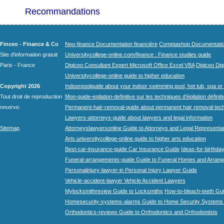
Recommandations
Finceo - Finance & Co
Neo-finance Documentation financière
Comptashop Documentation 
Site d'information gratuit
Universitycollege-online.com/finance : Finance studies guide
Paris - France
Digiceo Consultant Expert Microsoft Office Excel VBA
Digiceo Digi
Universitycollege-online guide to higher education
Copyright 2026
Indoorpoolguide about your indoor swimming pool, hot tub, spa or 
Tout droit de reproduction
Mon-guide-epilation-definitive sur les techniques d'épilation définit
reserve.
Permanent-hair-removal-guide about permanent hair removal tec
Lawyers-attorneys-guide about lawyers and legal information
Sitemap
Attorneyslawyersonline Guide to Attorneys and Legal Representa
Arts.universitycollege-online guide to higher arts education
Best-car-insurance-guide Car Insurance Guide
Ideas-for-birthday
Funeral-arrangements-guide Guide to Funeral Homes and Arran
Personalinjury-lawyer-in Personal Injury Lawyer Guide
Vehicle-accident-lawyer Vehicle Accident Lawyers
Mylocksmithreview Guide to Locksmiths
How-to-bleach-teeth Gui
Homesecurity-systems-alarms Guide to Home Security Systems
Orthodontics-reviews Guide to Orthodontics and Orthodontists