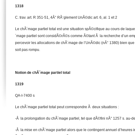
1318
C. trav. art. R 351-51, 4Â° RÃ¨glement UnÃ©dic art. 6, al. 1 et 2
Le chÃ´mage partiel total est une situation spÃ©cifique au cours de laque
´mage partiel sont considÃ©rÃ©s comme Ã©tant Ã la recherche d’un empl
percevoir les allocations de chÃ´mage de l’UnÃ©dic (nÂ° 1380) bien que l
soit pas rompu.
Notion de chÃ´mage partiel total
1319
QA-I-7400 s
Le chÃ´mage partiel total peut correspondre Ã deux situations :
-Â la prolongation du chÃ´mage partiel, tel que dÃ©fini nÂ° 1257 s. au-de
-Â la mise en chÃ´mage partiel alors que le contingent annuel d’heures