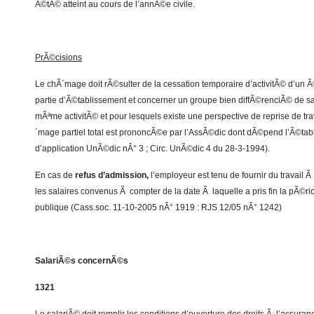
Ã©tÃ© atteint au cours de l’annÃ©e civile.
PrÃ©cisions
Le chÃ´mage doit rÃ©sulter de la cessation temporaire d’activitÃ© d’un 
partie d’Ã©tablissement et concerner un groupe bien diffÃ©renciÃ© de s
mÃªme activitÃ© et pour lesquels existe une perspective de reprise de tra
´mage partiel total est prononcÃ©e par l’AssÃ©dic dont dÃ©pend l’Ã©tab
d’application UnÃ©dic nÂ° 3 ; Circ. UnÃ©dic 4 du 28-3-1994).
En cas de
refus d’admission,
l’employeur est tenu de fournir du travail 
les salaires convenus Ã compter de la date Ã laquelle a pris fin la pÃ©r
publique (Cass.soc. 11-10-2005 nÂ° 1919 : RJS 12/05 nÂ° 1242)
SalariÃ©s concernÃ©s
1321