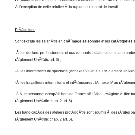
Le salariÃ© doit remplir les conditions d’ouverture des droits Ã l’assura
Ã l’exception de celle relative Ã la rupture du contrat de travail.
PrÃ©cisions
Sont
exclus
les salariÃ©s en
chÃ´mage saisonnier
et les
catÃ©gories
s
-Â les dockers professionnels et occasionnels titulaires d’une carte profe
rÃ¨glement UnÃ©dic art. 6) ;
-Â les intermittents du spectacle (Annexes VIII et X au rÃ¨glement UnÃ©dic
-Â les travailleurs intermittents et intÃ©rimaires : (Annexe IV au rÃ¨glemen
-Â Â le personnel occupÃ© hors de France affiliÃ© au rÃ©gime Ã titre fac
rÃ¨glement UnÃ©dic chap. 2 art. 6).
Les handicapÃ©s des ateliers protÃ©gÃ©s sont soumis Ã des rÃ¨gles part
rÃ¨glement UnÃ©dic chap. 2 art. 6).