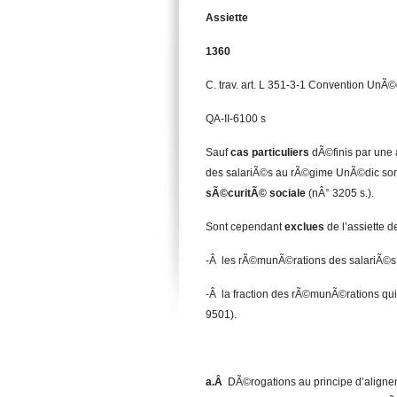
Assiette
1360
C. trav. art. L 351-3-1 Convention UnÃ©d
QA-II-6100 s
Sauf
cas particuliers
dÃ©finis par une 
des salariÃ©s au rÃ©gime UnÃ©dic sont
sÃ©curitÃ© sociale
(nÂ° 3205 s.).
Sont cependant
exclues
de l’assiette d
-Â les rÃ©munÃ©rations des salariÃ©
-Â la fraction des rÃ©munÃ©rations qu
9501).
a.Â
DÃ©rogations au principe d’alignem