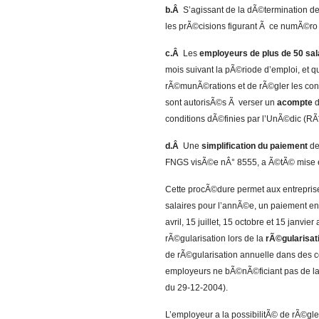
b.Â
S’agissant de la dÃ©termination d
les prÃ©cisions figurant Ã ce numÃ©ro
c.Â
Les
employeurs de plus de 50 sal
mois suivant la pÃ©riode d’emploi, et qu
rÃ©munÃ©rations et de rÃ©gler les contri
sont autorisÃ©s Ã verser un
acompte
d
conditions dÃ©finies par l’UnÃ©dic (RÃ
d.Â
Une
simplification du paiement
de
FNGS visÃ©e nÂ° 8555, a Ã©tÃ© mise e
Cette procÃ©dure permet aux entrepris
salaires pour l’annÃ©e, un paiement e
avril, 15 juillet, 15 octobre et 15 janv
rÃ©gularisation lors de la
rÃ©gularisati
de rÃ©gularisation annuelle dans des c
employeurs ne bÃ©nÃ©ficiant pas de la
du 29-12-2004).
L’employeur a la possibilitÃ© de rÃ©gl