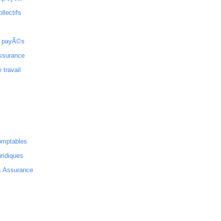
ollectifs
 payÃ©s
ssurance
 travail
omptables
ridiques
& Assurance