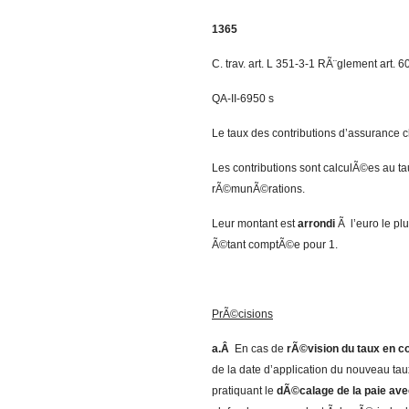
1365
C. trav. art. L 351-3-1 RÃ¨glement art. 60
QA-II-6950 s
Le taux des contributions d’assurance
Les contributions sont calculÃ©es au t
rÃ©munÃ©rations.
Leur montant est
arrondi
Ã l’euro le pl
Ã©tant comptÃ©e pour 1.
PrÃ©cisions
a.Â
En cas de
rÃ©vision du taux en c
de la date d’application du nouveau taux
pratiquant le
dÃ©calage de la paie av