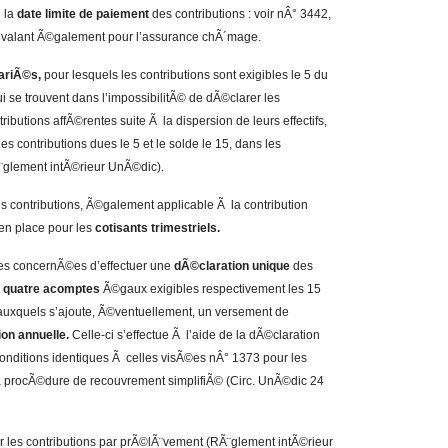
e la
date limite de paiement
des contributions : voir nÂ° 3442,
 valant Ã©galement pour l’assurance chÃ´mage.
ariÃ©s,
pour lesquels les contributions sont exigibles le 5 du
i se trouvent dans l’impossibilitÃ© de dÃ©clarer les
butions affÃ©rentes suite Ã la dispersion de leurs effectifs,
es contributions dues le 5 et le solde le 15, dans les
¨glement intÃ©rieur UnÃ©dic).
s contributions, Ã©galement applicable Ã la contribution
n place pour les
cotisants trimestriels.
es concernÃ©es d’effectuer une
dÃ©claration unique
des
n
quatre acomptes
Ã©gaux exigibles respectivement les 15
ier auxquels s’ajoute, Ã©ventuellement, un versement de
on annuelle.
Celle-ci s’effectue Ã l’aide de la dÃ©claration
onditions identiques Ã celles visÃ©es nÂ° 1373 pour les
 procÃ©dure de recouvrement simplifiÃ© (Circ. UnÃ©dic 24
er les contributions par prÃ©lÃ¨vement (RÃ¨glement intÃ©rieur