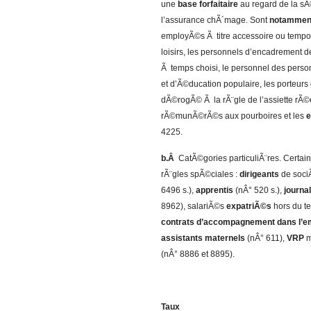
une
base forfaitaire
au regard de la sÃ©
l’assurance chÃ´mage. Sont
notammen
employÃ©s Ã titre accessoire ou tempor
loisirs, les personnels d’encadrement d
Ã temps choisi, le personnel des perso
et d’Ã©ducation populaire, les porteurs
dÃ©rogÃ© Ã la rÃ¨gle de l’assiette rÃ©
rÃ©munÃ©rÃ©s aux pourboires et les
e
4225.
b.Â
CatÃ©gories particuliÃ¨res. Certai
rÃ¨gles spÃ©ciales :
dirigeants
de soci
6496 s.),
apprentis
(nÂ° 520 s.),
journa
8962), salariÃ©s
expatriÃ©s
hors du te
contrats d’accompagnement dans l’e
assistants maternels
(nÂ° 611),
VRP
m
(nÂ° 8886 et 8895).
Taux