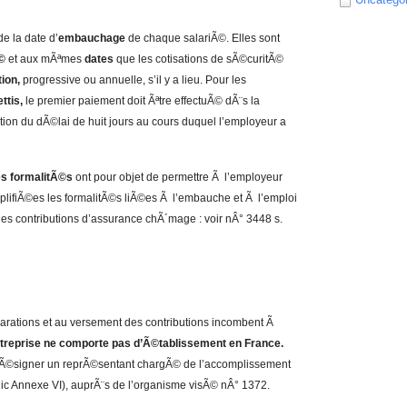
e la date d’
embauchage
de chaque salariÃ©. Elles sont
©
et aux mÃªmes
dates
que les cotisations de sÃ©curitÃ©
ion,
progressive ou annuelle, s’il y a lieu. Pour les
ttis,
le premier paiement doit Ãªtre effectuÃ© dÃ¨s la
ion du dÃ©lai de huit jours au cours duquel l’employeur a
es formalitÃ©s
ont pour objet de permettre Ã l’employeur
lifiÃ©es les formalitÃ©s liÃ©es Ã l’embauche et Ã l’emploi
des contributions d’assurance chÃ´mage : voir nÂ° 3448 s.
larations et au versement des contributions incombent Ã
treprise ne comporte pas d’Ã©tablissement en France.
t dÃ©signer un reprÃ©sentant chargÃ© de l’accomplissement
c Annexe VI), auprÃ¨s de l’organisme visÃ© nÂ° 1372.