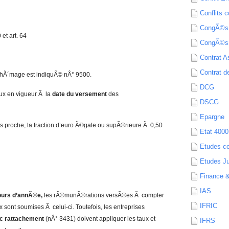
Conflits c
CongÃ©s
 et art. 64
CongÃ©s
Contrat A
Contrat de
 chÃ´mage est indiquÃ© nÂ° 9500.
DCG
aux en vigueur Ã la
date du versement
des
DSCG
Epargne
us proche, la fraction d’euro Ã©gale ou supÃ©rieure Ã 0,50
Etat 4000
Etudes c
Etudes Ju
Finance 
IAS
ours d’annÃ©e,
les rÃ©munÃ©rations versÃ©es Ã compter
IFRIC
 sont soumises Ã celui-ci. Toutefois, les entreprises
ec rattachement
(nÂ° 3431) doivent appliquer les taux et
IFRS