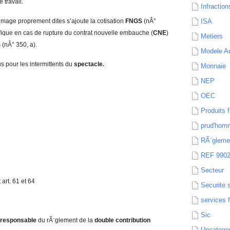
 travail.
Infraction
mage proprement dites s’ajoute la cotisation
FNGS
(nÂ°
ISA
fique en cas de rupture du contrat nouvelle embauche (
CNE
)
Metiers
(nÂ° 350, a).
Modele Au
 pour les intermittents du
spectacle.
Monnaie
NEP
OEC
Produits f
prud'hom
RÃ¨gleme
REF 990
Secteur
art. 61 et 64
Securite 
services 
Sic
responsable
du rÃ¨glement de la
double contribution
Uncatego