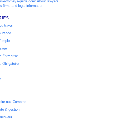
s-attorneys-guide.com: About lawyers,
w firms and legal information
RIES
u travail
surance
'emploi
ssage
 Entreprise
 Obligatoire
e
ire aux Comptes
ité & gestion
mployeur