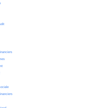
s
dit
inanciers
mes
nt
2
sociale
financiers
rized