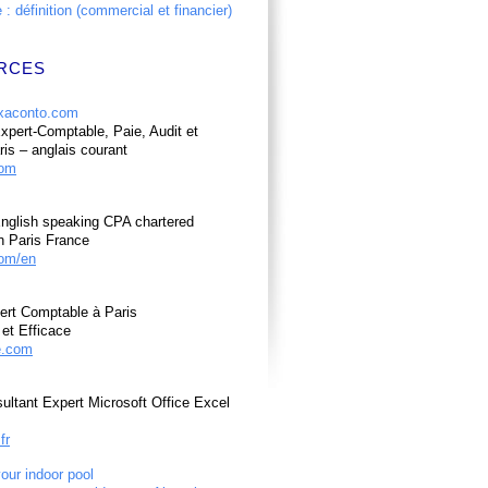
: définition (commercial et financier)
RCES
pert-Comptable, Paie, Audit et
ris – anglais courant
com
nglish speaking CPA chartered
n Paris France
om/en
ert Comptable à Paris
et Efficace
e.com
ultant Expert Microsoft Office Excel
fr
your indoor pool