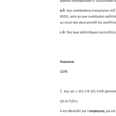
plafond correspondant Ã la pÃ©riode de
b.Â
Aux contributions d’assurance chÃ´
8555), ainsi qu’une contribution spÃ©ci
au cours des deux premiÃ¨res annÃ©es 
c.Â
Des taux spÃ©cifiques sont prÃ©vus
Paiement
1370
C. trav. art. L 351-5 R 351-4 RÃ¨glement 
QA-II-7150 s
Il est effectuÃ© par l’
employeur,
qui est