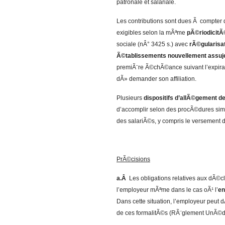
patronale et salariale.
Les contributions sont dues Ã compter d
exigibles selon la mÃªme
pÃ©riodicitÃ
sociale (nÂ° 3425 s.) avec
rÃ©gularisat
Ã©tablissements nouvellement assuje
premiÃ¨re Ã©chÃ©ance suivant l’expirat
dÃ» demander son affiliation.
Plusieurs
dispositifs d’allÃ©gement d
d’accomplir selon des procÃ©dures simp
des salariÃ©s, y compris le versement 
PrÃ©cisions
a.Â
Les obligations relatives aux dÃ©c
l’employeur mÃªme dans le cas oÃ¹ l’
en
Dans cette situation, l’employeur peu
de ces formalitÃ©s (RÃ¨glement UnÃ©di