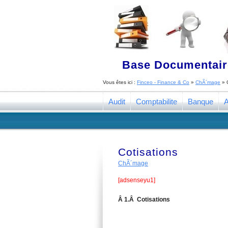
Base Documentaire
Vous êtes ici :
Finceo - Finance & Co
»
ChÃ´mage
»
Audit
Comptabilite
Banque
A
Cotisations
ChÃ´mage
[adsenseyu1]
Â 1.Â Cotisations