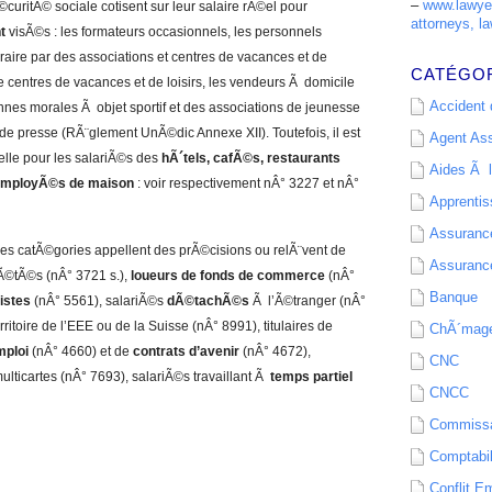
–
www.lawyer
curitÃ© sociale cotisent sur leur salaire rÃ©el pour
attorneys, la
t
visÃ©s : les formateurs occasionnels, les personnels
aire par des associations et centres de vacances et de
CATÉGO
e centres de vacances et de loisirs, les vendeurs Ã domicile
Accident d
nnes morales Ã objet sportif et des associations de jeunesse
 de presse (RÃ¨glement UnÃ©dic Annexe XII). Toutefois, il est
Agent As
elle pour les salariÃ©s des
hÃ´tels, cafÃ©s, restaurants
Aides Ã l
mployÃ©s de maison
: voir respectivement nÂ° 3227 et nÂ°
Apprenti
Assurance
nes catÃ©gories appellent des prÃ©cisions ou relÃ¨vent de
Assurance
Ã©tÃ©s (nÂ° 3721 s.),
loueurs de fonds de commerce
(nÂ°
Banque
listes
(nÂ° 5561), salariÃ©s
dÃ©tachÃ©s
Ã l’Ã©tranger (nÂ°
rritoire de l’EEE ou de la Suisse (nÂ° 8991), titulaires de
ChÃ´mag
mploi
(nÂ° 4660) et de
contrats d’avenir
(nÂ° 4672),
CNC
ulticartes (nÂ° 7693), salariÃ©s travaillant Ã
temps partiel
CNCC
Commissa
Comptabil
Conflit E