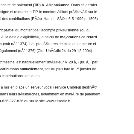
bancaire de paiement
(TIP) Ã Ã©chÃ©ance.
Dans ce dernier
 signe et retourne le TIP, le montant Ã©tant prÃ©levÃ© sur le
Ã© des contributions (RÃ©p. Hamel : SÃ©n. 6-5-1999 p. 1505).
t partiel
du montant de l’acompte prÃ©visionnel (ou du
Ã la date d’exigibilitÃ©, le calcul de
majorations de retard
les (voir nÂ° 1374). Les procÃ©dures de mise en demeure et
©galement (nÂ° 1376) (Circ. UnÃ©dic 24 du 29-12-2004).
imestriel est habituellement infÃ©rieur Ã 20 â‚¬ (80 â‚¬ par
ontributions annuellement,
soit au plus tard le 15 janvier de
 contributions sont dues.
 mis en place un serveur vocal (service
Unibleu
) destinÃ©
les dans leurs dÃ©marches, notamment en matiÃ¨re de paiement
-826-827-826 ou sur le site www.assedic.fr