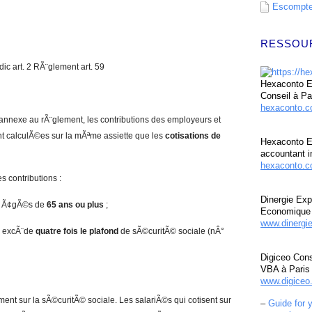
Escompte 
RESSOU
ic art. 2 RÃ¨glement art. 59
Hexaconto Ex
Conseil à Pa
hexaconto.
annexe au rÃ¨glement, les contributions des employeurs et
 calculÃ©es sur la mÃªme assiette que les
cotisations de
Hexaconto E
accountant i
hexaconto.c
es contributions :
Dinergie Exp
s Ã¢gÃ©s de
65 ans ou plus
;
Economique 
www.dinergi
i excÃ¨de
quatre fois le plafond
de sÃ©curitÃ© sociale (nÂ°
Digiceo Cons
VBA à Paris
www.digiceo.
ent sur la sÃ©curitÃ© sociale. Les salariÃ©s qui cotisent sur
–
Guide for 