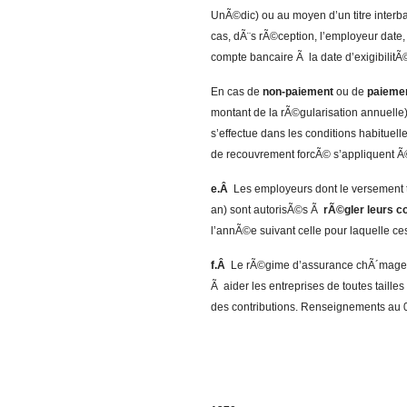
UnÃ©dic) ou au moyen d’un titre inter
cas, dÃ¨s rÃ©ception, l’employeur date,
compte bancaire Ã la date d’exigibilit
En cas de
non-paiement
ou de
paiemen
montant de la rÃ©gularisation annuelle) 
s’effectue dans les conditions habituel
de recouvrement forcÃ© s’appliquent Ã
e.Â
Les employeurs dont le versement tr
an) sont autorisÃ©s Ã
rÃ©gler leurs c
l’annÃ©e suivant celle pour laquelle ces
f.Â
Le rÃ©gime d’assurance chÃ´mage a
Ã aider les entreprises de toutes tail
des contributions. Renseignements au 0