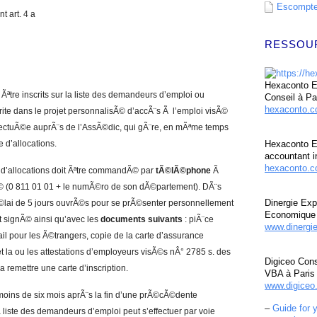
Escompte 
t art. 4 a
RESSOU
Hexaconto Ex
Ãªtre inscrits sur la liste des demandeurs d’emploi ou
Conseil à Pa
hexaconto.
rite dans le projet personnalisÃ© d’accÃ¨s Ã l’emploi visÃ©
effectuÃ©e auprÃ¨s de l’AssÃ©dic, qui gÃ¨re, en mÃªme temps
d’allocations.
Hexaconto E
accountant i
hexaconto.c
 d’allocations doit Ãªtre commandÃ© par
tÃ©lÃ©phone
Ã
Ã© (0 811 01 01 + le numÃ©ro de son dÃ©partement). DÃ¨s
Dinergie Exp
Ã©lai de 5 jours ouvrÃ©s pour se prÃ©senter personnellement
Economique 
t signÃ© ainsi qu’avec les
documents suivants
: piÃ¨ce
www.dinergi
vail pour les Ã©trangers, copie de la carte d’assurance
t la ou les attestations d’employeurs visÃ©s nÂ° 2785 s. des
Digiceo Cons
 remettre une carte d’inscription.
VBA à Paris
www.digiceo.
moins de six mois aprÃ¨s la fin d’une prÃ©cÃ©dente
–
Guide for 
a liste des demandeurs d’emploi peut s’effectuer par voie