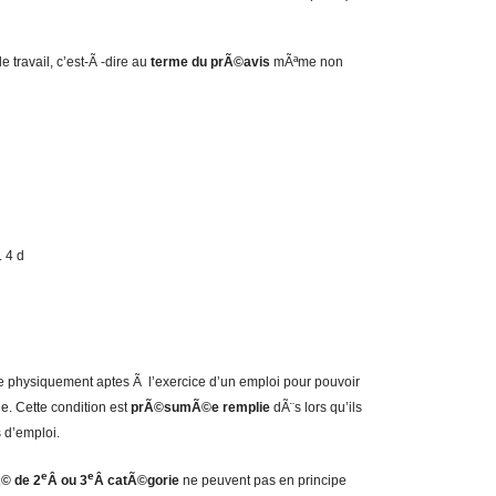
 travail, c’est-Ã -dire au
terme du prÃ©avis
mÃªme non
. 4 d
e physiquement aptes Ã l’exercice d’un emploi pour pouvoir
. Cette condition est
prÃ©sumÃ©e remplie
dÃ¨s lors qu’ils
s d’emploi.
e
e
Ã© de 2
Â ou 3
Â catÃ©gorie
ne peuvent pas en principe