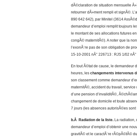
dÃ©claration de situation mensuelle Â»)
retourner dÃ»ment rempli et signÃ©. L’
890 642 642), par Minitel (3614 AssÃ©dic)
demandeur d’emploi remplit toujours les
le montant de ses allocations futures 
congÃ© maternitÃ©). A noter que la no
l’exonÃ¨re pas de son obligation de pr
15-10-2001 nÂ° 226713 : RJS 1/02 nÂ° 
En tout Ã©tat de cause, le demandeur d
heures, les
changements intervenus da
son classement comme demandeur d’empl
maternitÃ©, accident du travail, service
d’une pension d’invaliditÃ©, Ã©chÃ©ance
changement de domicile et toute abse
7 jours (les absences autorisÃ©es sont 
b.Â Radiation de la liste.
La radiation,
demandeur d’emploi d’obtenir une nouvel
gravitÃ© et le caractÃ¨re rÃ©pÃ©tÃ© 