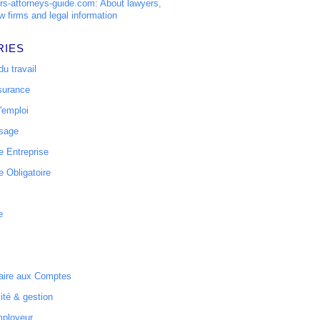
s-attorneys-guide.com: About lawyers,
w firms and legal information
RIES
u travail
surance
'emploi
ssage
 Entreprise
 Obligatoire
e
ire aux Comptes
ité & gestion
mployeur