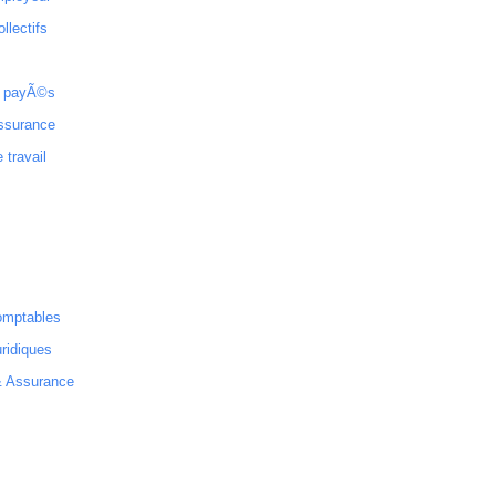
ollectifs
 payÃ©s
ssurance
 travail
omptables
ridiques
& Assurance