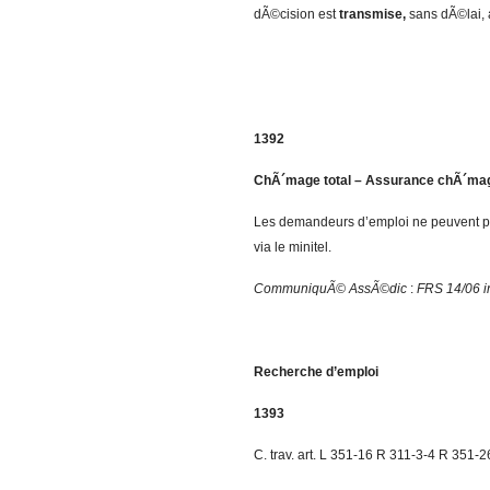
dÃ©cision est
transmise,
sans dÃ©lai, 
1392
ChÃ´mage total – Assurance chÃ´ma
Les demandeurs d’emploi ne peuvent p
via le minitel.
CommuniquÃ© AssÃ©dic
:
FRS 14/06 in
Recherche d’emploi
1393
C. trav. art. L 351-16 R 311-3-4 R 351-2