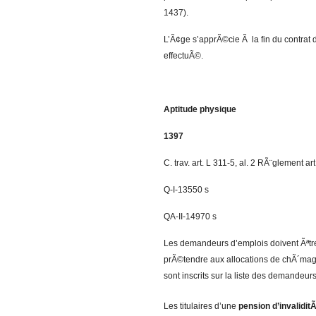
1437).
L’Ã¢ge s’apprÃ©cie Ã la fin du contrat de
effectuÃ©.
Aptitude physique
1397
C. trav. art. L 311-5, al. 2 RÃ¨glement art
Q-I-13550 s
QA-II-14970 s
Les demandeurs d’emplois doivent Ãªtr
prÃ©tendre aux allocations de chÃ´mage
sont inscrits sur la liste des demandeur
Les titulaires d’une
pension d’invalidit