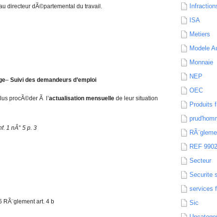
Infraction
au directeur dÃ©partemental du travail.
ISA
Metiers
Modele Au
Monnaie
NEP
ge
–
Suivi des demandeurs d’emploi
OEC
lus procÃ©der Ã l’
actualisation mensuelle
de leur situation
Produits f
prud'hom
f. 1 nÂ° 5 p. 3
RÃ¨gleme
REF 990
Secteur
Securite 
services 
6 RÃ¨glement art. 4 b
Sic
Uncatego