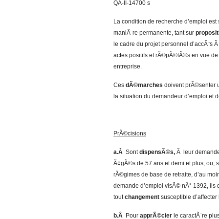
QA-II-14700 s
La condition de recherche d’emploi est 
maniÃ¨re permanente, tant sur
proposit
le cadre du projet personnel d’accÃ¨s 
actes positifs et rÃ©pÃ©tÃ©s en vue de
entreprise.
Ces
dÃ©marches
doivent prÃ©senter 
la situation du demandeur d’emploi et de
PrÃ©cisions
a.Â
Sont
dispensÃ©s,
Ã leur demande, 
Ã¢gÃ©s de 57 ans et demi et plus, ou, s’
rÃ©gimes de base de retraite, d’au moi
demande d’emploi visÃ© nÂ° 1392, ils do
tout
changement
susceptible d’affecter
b.Â
Pour
apprÃ©cier
le caractÃ¨re plu