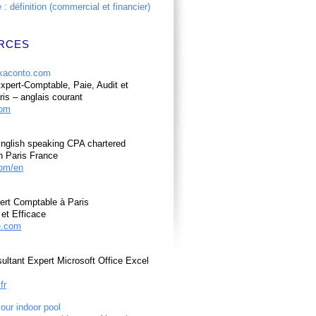
: définition (commercial et financier)
RCES
pert-Comptable, Paie, Audit et
ris – anglais courant
com
nglish speaking CPA chartered
n Paris France
om/en
ert Comptable à Paris
et Efficace
e.com
ultant Expert Microsoft Office Excel
fr
your indoor pool