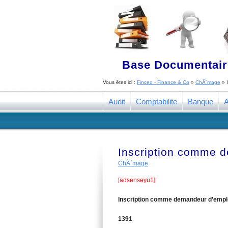
Base Documentaire
Vous êtes ici :
Finceo - Finance & Co
»
ChÃ´mage
»
Audit
Comptabilite
Banque
A
Inscription comme 
ChÃ´mage
[adsenseyu1]
Inscription comme demandeur d’empl
1391