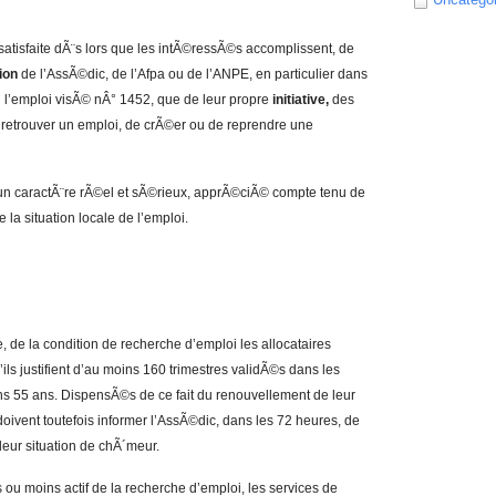
satisfaite dÃ¨s lors que les intÃ©ressÃ©s accomplissent, de
ion
de l’AssÃ©dic, de l’Afpa ou de l’ANPE, en particulier dans
Ã l’emploi visÃ© nÂ° 1452, que de leur propre
initiative,
des
 retrouver un emploi, de crÃ©er ou de reprendre une
un caractÃ¨re rÃ©el et sÃ©rieux, apprÃ©ciÃ© compte tenu de
 la situation locale de l’emploi.
de la condition de recherche d’emploi les allocataires
ils justifient d’au moins 160 trimestres validÃ©s dans les
ns 55 ans. DispensÃ©s de ce fait du renouvellement de leur
ivent toutefois informer l’AssÃ©dic, dans les 72 heures, de
 leur situation de chÃ´meur.
s ou moins actif de la recherche d’emploi, les services de