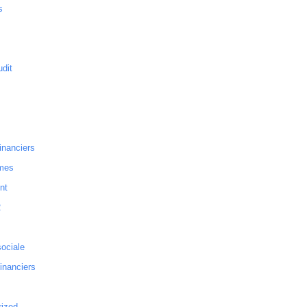
s
dit
inanciers
mes
nt
2
sociale
financiers
rized