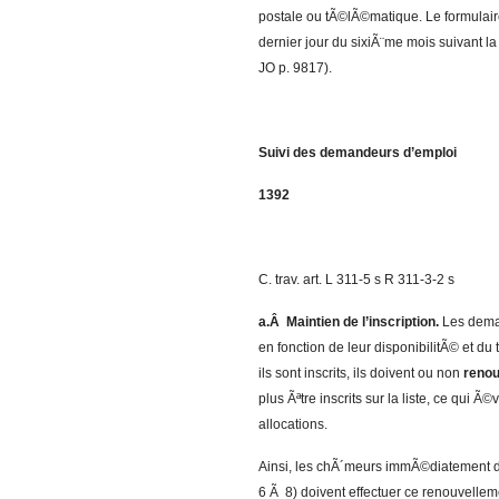
postale ou tÃ©lÃ©matique. Le formulaire 
dernier jour du sixiÃ¨me mois suivant la
JO p. 9817).
Suivi des demandeurs d’emploi
1392
C. trav. art. L 311-5 s R 311-3-2 s
a.Â Maintien de l’inscription.
Les dema
en fonction de leur disponibilitÃ© et d
ils sont inscrits, ils doivent ou non
renou
plus Ãªtre inscrits sur la liste, ce qui
allocations.
Ainsi, les chÃ´meurs immÃ©diatement d
6 Ã 8) doivent effectuer ce renouvell