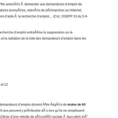
t Ãªtre amenÃ©s Ã demander aux demandeurs d’emploi de
atures envoyÃ©es, relevÃ©s de dÃ©marches sur Internet,
ssions d’aide Ã la recherche d’emploi… (Circ. DGEFP 33 du 5-9-
 recherche d’emploi entraÃ®ne la suppression ou la
t la radiation de la liste des demandeurs d’emploi dans les
 et 12
s demandeurs d’emploi doivent Ãªtre Ã¢gÃ©s de
moins de 60
5 ans peuvent y prÃ©tendre dÃ¨s lors qu’ils ne remplissent
ficier d’une retraite de sÃ©curitÃ© sociale Ã taux plein (nÂ°