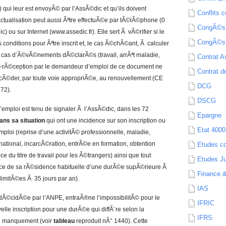
 qui leur est envoyÃ© par l’AssÃ©dic et qu’ils doivent
Conflits c
actualisation peut aussi Ãªtre effectuÃ©e par tÃ©lÃ©phone (0
CongÃ©s
 ou sur Internet (www.assedic.fr). Elle sert Ã vÃ©rifier si le
CongÃ©s
 conditions pour Ãªtre inscrit et, le cas Ã©chÃ©ant, Ã calculer
en cas d’Ã©vÃ©nements dÃ©clarÃ©s (travail, arrÃªt maladie,
Contrat A
n-rÃ©ception par le demandeur d’emploi de ce document ne
Contrat de
ocÃ©der, par toute voie appropriÃ©e, au renouvellement (CE
DCG
72).
DSCG
’emploi est tenu de signaler Ã l’AssÃ©dic, dans les 72
Epargne
ns sa situation
qui ont une incidence sur son inscription ou
Etat 4000
oi (reprise d’une activitÃ© professionnelle, maladie,
 national, incarcÃ©ration, entrÃ©e en formation, obtention
Etudes c
 du titre de travail pour les Ã©trangers) ainsi que tout
Etudes Ju
nce de sa rÃ©sidence habituelle d’une durÃ©e supÃ©rieure Ã
Finance 
limitÃ©es Ã 35 jours par an).
IAS
 dÃ©cidÃ©e par l’ANPE, entraÃ®ne l’impossibilitÃ© pour le
IFRIC
le inscription pour une durÃ©e qui diffÃ¨re selon la
IFRS
du manquement (voir
tableau
reproduit nÂ° 1440). Cette