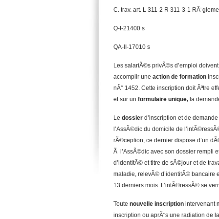
C. trav. art. L 311-2 R 311-3-1 RÃ¨glemen
Q-I-21400 s
QA-II-17010 s
Les salariÃ©s privÃ©s d’emploi doivent 
accomplir une
action de formation
insc
nÂ° 1452. Cette inscription doit Ãªtre 
et sur un
formulaire unique,
la demande 
Le
dossier
d’inscription et de demande
l’AssÃ©dic du domicile de l’intÃ©ress
rÃ©ception, ce dernier dispose d’un d
Ã l’AssÃ©dic avec son dossier rempli e
d’identitÃ© et titre de sÃ©jour et de tra
maladie, relevÃ© d’identitÃ© bancaire e
13 derniers mois. L’intÃ©ressÃ© se verra
Toute
nouvelle inscription
intervenant 
inscription ou aprÃ¨s une radiation de l