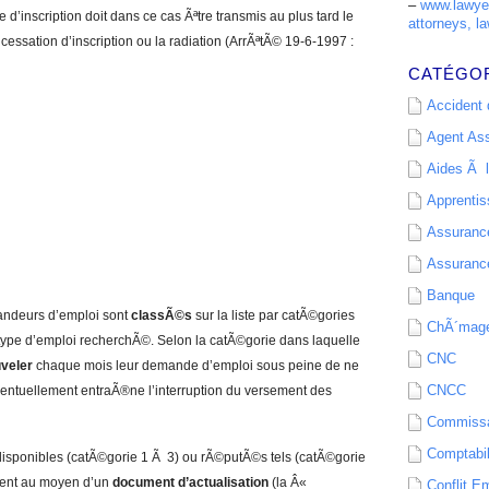
–
www.lawyer
d’inscription doit dans ce cas Ãªtre transmis au plus tard le
attorneys, la
 cessation d’inscription ou la radiation (ArrÃªtÃ© 19-6-1997 :
CATÉGO
Accident d
Agent As
Aides Ã l
Apprenti
Assurance
Assurance
Banque
ndeurs d’emploi sont
classÃ©s
sur la liste par catÃ©gories
ChÃ´mag
u type d’emploi recherchÃ©. Selon la catÃ©gorie dans laquelle
CNC
veler
chaque mois leur demande d’emploi sous peine de ne
CNCC
 Ã©ventuellement entraÃ®ne l’interruption du versement des
Commissa
Comptabil
isponibles (catÃ©gorie 1 Ã 3) ou rÃ©putÃ©s tels (catÃ©gorie
ement au moyen d’un
document d’actualisation
(la Â«
Conflit E