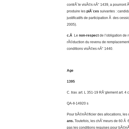
contrÃ´le visÃ©s nÂ° 1439, a pourron
produire les
piÃ¨ces
suivantes : candid
justificatifs de participation Ã des ce
2005).
c.Â
Le
non-respect
de l’obligation de
rÃ©duction du revenu de remplacement e
conditions visÃ©es nÂ° 1440.
Age
1395
C. trav. art. L 351-19 RÃ¨glement art. 4 c
QA-II-14920 s
Pour bÃ©nÃ©ficier des allocations, le
ans.
Toutefois, les chÃ´meurs de 60 Ã 6
pas les conditions requises pour bÃ©nÃ©