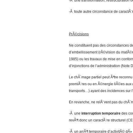
-Â une transformation, restructuration o
-Â toute autre circonstance de caractÃ¨
PrÃ©cisions
Ne constituent pas des circonstances 
d’embellissement (rÃ©vision du matÃ©rie
1985) ou les travaux de mise en conform
d’injonctions de l’administration (Note
Le chÃ´mage partiel peut Ãªtre reconnu
premiÃ¨res ou en Ã©nergie liÃ©es aux
transports…) ayant des incidences sur l’
En revanche, ne relÃ¨vent pas du chÃ´m
-Â une
interruption temporaire
des com
revÃªt donc un caractÃ¨re structurel (C
-Â un arrÃªt temporaire d’activitÃ© dÃ