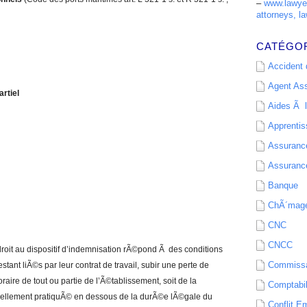
–
www.lawyer
attorneys, la
CATÉGO
Accident d
Agent As
rtiel
Aides Ã l
Apprenti
Assurance
Assurance
Banque
ChÃ´mag
CNC
CNCC
roit au dispositif d’indemnisation rÃ©pond Ã des conditions
Commissa
estant liÃ©s par leur contrat de travail, subir une perte de
oraire de tout ou partie de l’Ã©tablissement, soit de la
Comptabil
ituellement pratiquÃ© en dessous de la durÃ©e lÃ©gale du
Conflit E