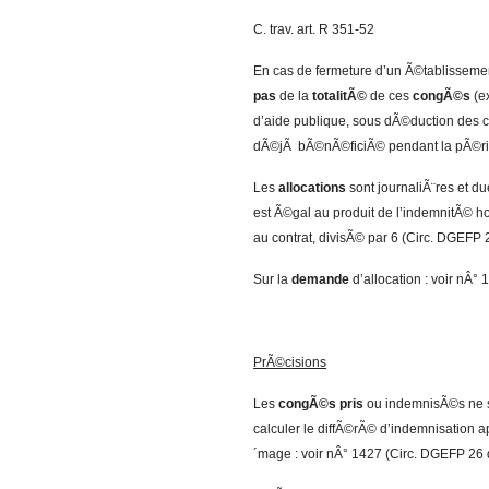
C. trav. art. R 351-52
En cas de fermeture d’un Ã©tablisseme
pas
de la
totalitÃ©
de ces
congÃ©s
(ex
d’aide publique, sous dÃ©duction des
dÃ©jÃ bÃ©nÃ©ficiÃ© pendant la pÃ©ri
Les
allocations
sont journaliÃ¨res et du
est Ã©gal au produit de l’indemnitÃ© h
au contrat, divisÃ© par 6 (Circ. DGEFP 
Sur la
demande
d’allocation : voir nÂ° 
PrÃ©cisions
Les
congÃ©s pris
ou indemnisÃ©s ne s
calculer le diffÃ©rÃ© d’indemnisation 
´mage : voir nÂ° 1427 (Circ. DGEFP 26 