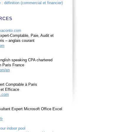
: définition (commercial et financier)
RCES
pert-Comptable, Paie, Audit et
ris – anglais courant
com
nglish speaking CPA chartered
n Paris France
om/en
ert Comptable à Paris
et Efficace
e.com
ultant Expert Microsoft Office Excel
fr
your indoor pool