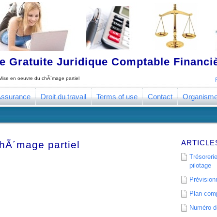
 Gratuite Juridique Comptable Financ
Mise en oeuvre du chÃ´mage partiel
ssurance
Droit du travail
Terms of use
Contact
Organism
ARTICLE
hÃ´mage partiel
Trésorerie
pilotage
Prévisionn
Plan comp
Numéro de