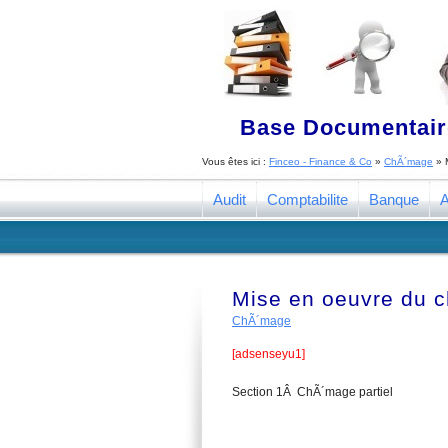
Base Documentaire
Vous êtes ici :
Finceo - Finance & Co
»
ChÃ´mage
»
Audit
Comptabilite
Banque
A
Mise en oeuvre du c
ChÃ´mage
[adsenseyu1]
Section 1Â ChÃ´mage partiel