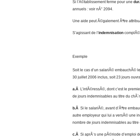
Si l’Ã©tablissement ferme pour une
dur
annuels : voir nÂ° 2094.
Une aide peut Ã©galement Ãªtre attrib
S’agissant de l’
indemnisation
complÃ©
Exemple
Soit le cas d’un salariÃ© embauchÃ© le
30 juillet 2006 inclus, soit 23 jours ouvr
a.Â
L’intÃ©ressÃ©, dont c’est le premi
de jours indemnisables au titre du chÃ´m
b.Â
Si le salariÃ©, avant d’Ãªtre embau
autre employeur qui lui a versÃ© une 
nombre de jours indemnisables au titre 
c.Â
Si aprÃ¨s une pÃ©riode d’emploi d