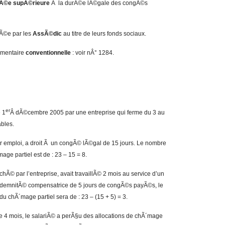
Ã©e supÃ©rieure
Ã la durÃ©e lÃ©gale des congÃ©s
uÃ©e par les
AssÃ©dic
au titre de leurs fonds sociaux.
mentaire
conventionnelle
: voir nÂ° 1284.
er
 1
Â dÃ©cembre 2005 par une entreprise qui ferme du 3 au
ables.
er emploi, a droit Ã un congÃ© lÃ©gal de 15 jours. Le nombre
age partiel est de : 23 – 15 = 8.
chÃ© par l’entreprise, avait travaillÃ© 2 mois au service d’un
indemnitÃ© compensatrice de 5 jours de congÃ©s payÃ©s, le
du chÃ´mage partiel sera de : 23 – (15 + 5) = 3.
e 4 mois, le salariÃ© a perÃ§u des allocations de chÃ´mage