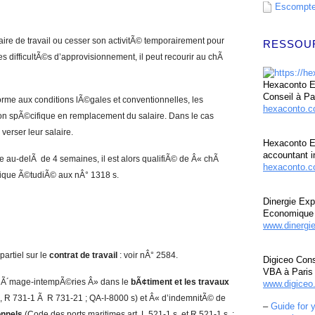
Escompte 
aire de travail ou cesser son activitÃ© temporairement pour
RESSOU
s difficultÃ©s d’approvisionnement, il peut recourir au chÃ
Hexaconto Ex
Conseil à Pa
orme aux conditions lÃ©gales et conventionnelles, les
hexaconto.
on spÃ©cifique en remplacement du salaire. Dans le cas
 verser leur salaire.
Hexaconto E
accountant i
e au-delÃ de 4 semaines, il est alors qualifiÃ© de Â« chÃ
hexaconto.c
cifique Ã©tudiÃ© aux nÂ° 1318 s.
Dinergie Exp
Economique 
www.dinergi
artiel sur le
contrat de travail
: voir nÂ° 2584.
Digiceo Cons
VBA à Paris
 chÃ´mage-intempÃ©ries Â» dans le
bÃ¢timent et les travaux
www.digiceo.
13, R 731-1 Ã R 731-21 ; QA-I-8000 s) et Â« d’indemnitÃ© de
–
Guide for 
onnels
(Code des ports maritimes art. L 521-1 s. et R 521-1 s. ;