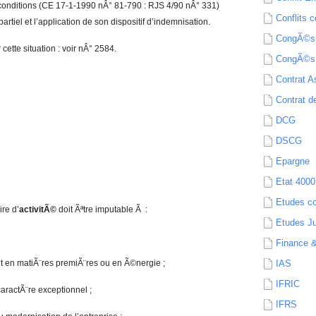
 conditions (CE 17-1-1990 nÂ° 81-790 : RJS 4/90 nÂ° 331)
Conflits c
tiel et l’application de son dispositif d’indemnisation.
CongÃ©s
cette situation : voir nÂ° 2584.
CongÃ©s
Contrat A
Contrat de
DCG
DSCG
Epargne
Etat 4000
Etudes c
re d’
activitÃ©
doit Ãªtre imputable Ã :
Etudes Ju
Finance 
t en matiÃ¨res premiÃ¨res ou en Ã©nergie ;
IAS
IFRIC
aractÃ¨re exceptionnel ;
IFRS