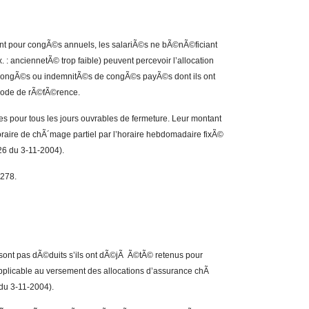
nt pour congÃ©s annuels, les salariÃ©s ne bÃ©nÃ©ficiant
. : anciennetÃ© trop faible) peuvent percevoir l’allocation
 congÃ©s ou indemnitÃ©s de congÃ©s payÃ©s dont ils ont
ode de rÃ©fÃ©rence.
es pour tous les jours ouvrables de fermeture. Leur montant
oraire de chÃ´mage partiel par l’horaire hebdomadaire fixÃ©
26 du 3-11-2004).
1278.
ont pas dÃ©duits s’ils ont dÃ©jÃ Ã©tÃ© retenus pour
applicable au versement des allocations d’assurance chÃ
du 3-11-2004).