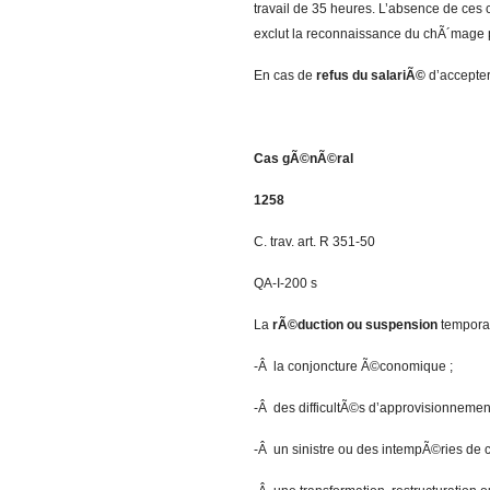
travail de 35 heures. L’absence de ces
exclut la reconnaissance du chÃ´mage par
En cas de
refus du salariÃ©
d’accepter 
Cas gÃ©nÃ©ral
1258
C. trav. art. R 351-50
QA-I-200 s
La
rÃ©duction ou suspension
temporai
-Â la conjoncture Ã©conomique ;
-Â des difficultÃ©s d’approvisionnemen
-Â un sinistre ou des intempÃ©ries de c