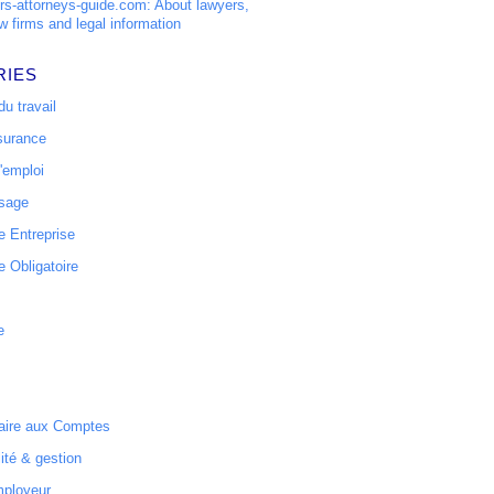
s-attorneys-guide.com: About lawyers,
w firms and legal information
RIES
u travail
surance
'emploi
ssage
 Entreprise
 Obligatoire
e
ire aux Comptes
ité & gestion
mployeur