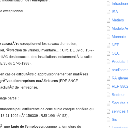
u modernisation de l’entreprise ;
Infraction
re exceptionnel.
ISA
Metiers
Modele Au
Monnaie
de
caractÃ¨re exceptionnel
les travaux d’entretien,
NEP
l, rÃ©fection de vitrines, inventaire… : Circ. DE 39 du 15-7-
OEC
itÃ© des locaux ou des installations, notamment Ã la suite
Produits f
 DE 35 du 17-6-1988).
prud'hom
 en cas de difficultÃ©s d’approvisionnement en matiÃ¨res
RÃ¨gleme
grÃ¨ves d’entreprises extÃ©rieures
(EDF, SNCF,
REF 990
activitÃ© de l’entreprise.
Secteur
age partiel :
Securite 
mandes peu diffÃ©rente de celle subie chaque annÃ©e qui
services 
E 13-11-1995 nÂ° 156339 : RJS 1/96 nÂ° 52) ;
Sic
» Ã une
faute de l’employeur,
comme la fermeture de
Uncatego