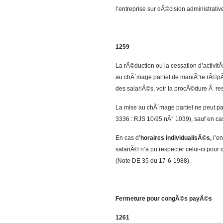
l’entreprise sur dÃ©cision administrativ
1259
La rÃ©duction ou la cessation d’activitÃ
au chÃ´mage partiel de maniÃ¨re rÃ©pÃ©
des salariÃ©s, voir la procÃ©dure Ã re
La mise au chÃ´mage partiel ne peut p
3336 : RJS 10/95 nÂ° 1039), sauf en ca
En cas d’
horaires individualisÃ©s,
l’en
salariÃ© n’a pu respecter celui-ci pour 
(Note DE 35 du 17-6-1988).
Fermeture pour congÃ©s payÃ©s
1261