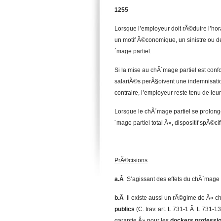
1255
Lorsque l’employeur doit rÃ©duire l’hor
un motif Ã©conomique, un sinistre ou de
´mage partiel.
Si la mise au chÃ´mage partiel est conf
salariÃ©s perÃ§oivent une indemnisati
contraire, l’employeur reste tenu de leur
Lorsque le chÃ´mage partiel se prolong
´mage partiel total Â», dispositif spÃ©
PrÃ©cisions
a.Â
S’agissant des effets du chÃ´mage p
b.Â
Il existe aussi un rÃ©gime de Â«
publics
(C. trav. art. L 731-1 Ã L 731-
garantie Â» pour les
dockers professi