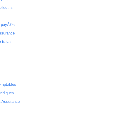
ollectifs
 payÃ©s
ssurance
 travail
omptables
ridiques
& Assurance