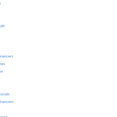
s
dit
inanciers
mes
nt
2
sociale
financiers
rized