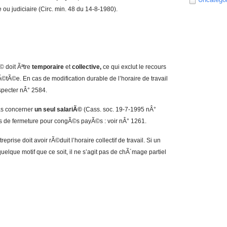
e ou judiciaire (Circ. min. 48 du 14-8-1980).
© doit Ãªtre
temporaire
et
collective,
ce qui exclut le recours
tÃ©e. En cas de modification durable de l’horaire de travail
specter nÂ° 2584.
as concerner
un seul salariÃ©
(Cass. soc. 19-7-1995 nÂ°
s de fermeture pour congÃ©s payÃ©s : voir nÂ° 1261.
treprise doit avoir rÃ©duit l’horaire collectif de travail. Si un
quelque motif que ce soit, il ne s’agit pas de chÃ´mage partiel