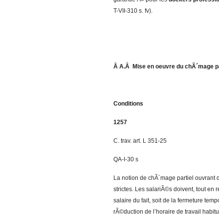
T-VII-310 s. fv).
Â A.Â Mise en oeuvre du chÃ´mage pa
Conditions
1257
C. trav. art. L 351-25
QA-I-30 s
La notion de chÃ´mage partiel ouvrant d
strictes. Les salariÃ©s doivent, tout en r
salaire du fait, soit de la fermeture temp
rÃ©duction de l’horaire de travail hab