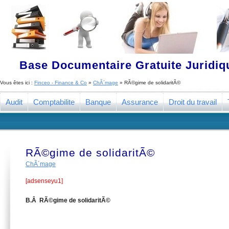
Base Documentaire Gratuite Juridi
Vous êtes ici :
Finceo - Finance & Co
»
ChÃ´mage
»
RÃ©gime de solidaritÃ©
Audit
Comptabilite
Banque
Assurance
Droit du travail
RÃ©gime de solidaritÃ©
ChÃ´mage
[adsenseyu1]
B.Â RÃ©gime de solidaritÃ©