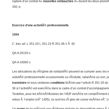
rupture d’un contrat Â«
nouvelles embauches
Â» durant les deux premiÃ
350, b.
Exercice d’une activitÃ© professionnelle
1504
C. trav. art. L 351-20 L 351-23 R 351-36-1 Ã 40
QA-II-26150 s
QA-II-33060 s
Les allocations du rÃ©gime de solidaritÃ© peuvent se cumuler avec les 
activitÃ© professionnelle occasionnelle ou rÃ©duite, salariÃ©e ou non,
transitoire
et sous certaines
conditions
fixÃ©es par l’article R 351-35 du
36 si l’activitÃ© est exercÃ©e dans le cadre d’un contrat d’accompagneme
Toutefois, pour les bÃ©nÃ©ficiaires de l’AER versÃ©e en complÃ©ment de
retour Ã l’emploi (nÂ° 1495), ce sont les rÃ¨gles de cumul visÃ©es nÂ° 14
Un
projet
de loi prÃ©voit une rÃ©forme globale du dispositif de retour Ã 