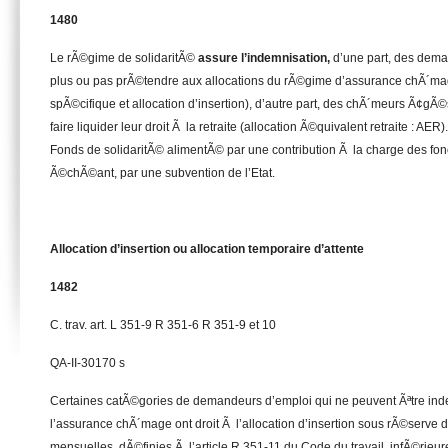
1480
Le rÃ©gime de solidaritÃ©
assure l’indemnisation,
d’une part, des dema
plus ou pas prÃ©tendre aux allocations du rÃ©gime d’assurance chÃ´mage
spÃ©cifique et allocation d’insertion), d’autre part, des chÃ´meurs Ã¢g
faire liquider leur droit Ã la retraite (allocation Ã©quivalent retraite : AER).
Fonds de solidaritÃ© alimentÃ© par une contribution Ã la charge des fonc
Ã©chÃ©ant, par une subvention de l’Etat.
Allocation d’insertion ou allocation temporaire d’attente
1482
C. trav. art. L 351-9 R 351-6 R 351-9 et 10
QA-II-30170 s
Certaines catÃ©gories de demandeurs d’emploi qui ne peuvent Ãªtre ind
l’assurance chÃ´mage ont droit Ã l’allocation d’insertion sous rÃ©serve de
mensuelles, dÃ©finies Ã l’article R 351-11 du Code du travail, infÃ©rieur