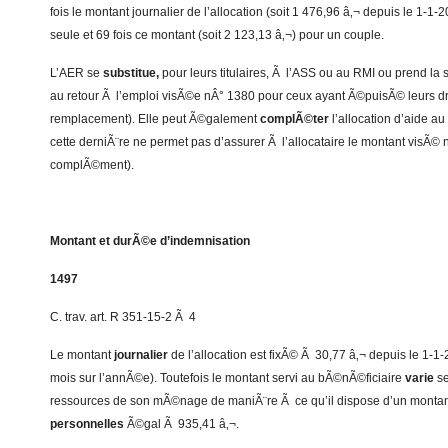
fois le montant journalier de l’allocation (soit 1 476,96 â‚¬ depuis le 1-
seule et 69 fois ce montant (soit 2 123,13 â‚¬) pour un couple.
L’AER se
substitue,
pour leurs titulaires, Ã l’ASS ou au RMI ou prend la s
au retour Ã l’emploi visÃ©e nÂ° 1380 pour ceux ayant Ã©puisÃ© leurs d
remplacement). Elle peut Ã©galement
complÃ©ter
l’allocation d’aide au
cette derniÃ¨re ne permet pas d’assurer Ã l’allocataire le montant visÃ
complÃ©ment).
Montant et durÃ©e d’indemnisation
1497
C. trav. art. R 351-15-2 Ã 4
Le montant
journalier
de l’allocation est fixÃ© Ã 30,77 â‚¬ depuis le 1-1-
mois sur l’annÃ©e). Toutefois le montant servi au bÃ©nÃ©ficiaire
varie
se
ressources de son mÃ©nage de maniÃ¨re Ã ce qu’il dispose d’un monta
personnelles
Ã©gal Ã 935,41 â‚¬.