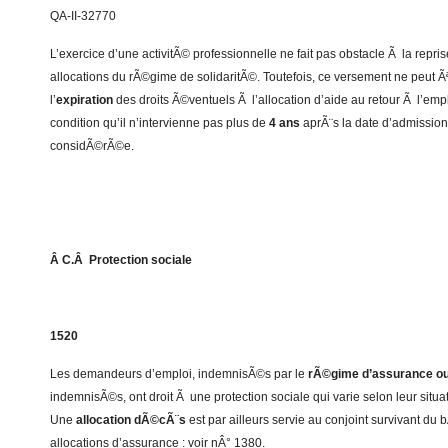
QA-II-32770
L’exercice d’une activitÃ© professionnelle ne fait pas obstacle Ã la repr
allocations du rÃ©gime de solidaritÃ©. Toutefois, ce versement ne peut Ã
l’
expiration
des droits Ã©ventuels Ã l’allocation d’aide au retour Ã l’em
condition qu’il n’intervienne pas plus de
4 ans
aprÃ¨s la date d’admission 
considÃ©rÃ©e.
Â C.Â Protection sociale
1520
Les demandeurs d’emploi, indemnisÃ©s par le
rÃ©gime d’assurance ou 
indemnisÃ©s, ont droit Ã une protection sociale qui varie selon leur situat
Une
allocation dÃ©cÃ¨s
est par ailleurs servie au conjoint survivant du
allocations d’assurance : voir nÂ° 1380.