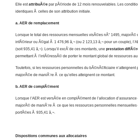
Elle est
attribuÃ©e
par pÃ©riode de 12 mois renouvelables. Les conditio
identiques Ã celles de son attribution initiale.
a. AER de remplacement
Lorsque le total des ressources mensuelles visÃ©es nÂ° 1495, majorÃ© 
infÃ©rieur ou Ã©gal Ã 1 476,96 â‚¬ (ou 2 123,13 â‚¬ pour un couple), l’
(soit 935,41 â‚¬). Lorsqu’il excÃ¨de ces montants, une
prestation diffÃ©r
permettant Ã l’intÃ©ressÃ© de porter le montant global de ressources au
Toutefois, si les ressources personnelles du bÃ©nÃ©ficiaire n’atteignent 
majorÃ©e de maniÃ¨re Ã ce qu’elles atteignent ce montant.
b. AER de complÃ©ment
Lorsque l’AER est versÃ©e en complÃ©ment de l’allocation d’assurance
majorÃ© de maniÃ¨re Ã ce que les ressources personnelles mensuelles 
portÃ©es Ã 935,41 â‚¬.
Dispositions communes aux allocataires