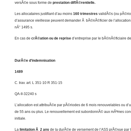
versÃ©e sous forme de
prestation diffÃ©rentielle.
Les allocataires justifiant d’au moins
160 trimestres
validÃ©s (ou pÃ©rio
d’assurance vieillesse peuvent demander Ã bÃ©nÃ©ficier de l’allocation
nÂ° 1495 s.
En cas de
crÃ©ation ou de reprise
d’entreprise par le bÃ©nÃ©ficiaire de 
DurÃ©e d’indemnisation
1489
C. trav. art. L 351-10 R 351-15
QA-II-32240 s
L’allocation est attribuÃ©e par pÃ©riodes de 6 mois renouvelables ou d’u
de 55 ans ou plus. Le renouvellement est subordonnÃ© aux mÃªmes condi
initiale.
La
limitation Ã 2 ans
de la durÃ©e de versement de l’ASS prÃ©vue par l