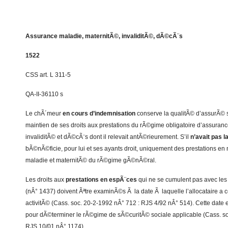
Assurance maladie, maternitÃ©, invaliditÃ©, dÃ©cÃ¨s
1522
CSS art. L 311-5
QA-II-36110 s
Le chÃ´meur
en cours d’indemnisation
conserve la qualitÃ© d’assurÃ© 
maintien de ses droits aux prestations du rÃ©gime obligatoire d’assuran
invaliditÃ© et dÃ©cÃ¨s dont il relevait antÃ©rieurement. S’il
n’avait pas 
bÃ©nÃ©ficie, pour lui et ses ayants droit, uniquement des prestations en
maladie et maternitÃ© du rÃ©gime gÃ©nÃ©ral.
Les droits aux
prestations en espÃ¨ces
qui ne se cumulent pas avec les
(nÂ° 1437) doivent Ãªtre examinÃ©s Ã la date Ã laquelle l’allocataire a
activitÃ© (Cass. soc. 20-2-1992 nÂ° 712 : RJS 4/92 nÂ° 514). Cette date
pour dÃ©terminer le rÃ©gime de sÃ©curitÃ© sociale applicable (Cass. s
RJS 10/01 nÂ° 1174).