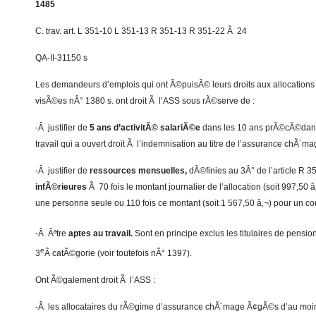
1485
C. trav. art. L 351-10 L 351-13 R 351-13 R 351-22 Ã 24
QA-II-31150 s
Les demandeurs d’emplois qui ont Ã©puisÃ© leurs droits aux allocatio
visÃ©es nÂ° 1380 s. ont droit Ã l’ASS sous rÃ©serve de :
-Â justifier de
5 ans d’activitÃ© salariÃ©e
dans les 10 ans prÃ©cÃ©dant 
travail qui a ouvert droit Ã l’indemnisation au titre de l’assurance chÃ´ma
-Â justifier de
ressources mensuelles,
dÃ©finies au 3Â° de l’article R 3
infÃ©rieures
Ã 70 fois le montant journalier de l’allocation (soit 997,50 
une personne seule ou 110 fois ce montant (soit 1 567,50 â‚¬) pour un co
-Â Ãªtre
aptes au travail.
Sont en principe exclus les titulaires de pensio
e
3
Â catÃ©gorie (voir toutefois nÂ° 1397).
Ont Ã©galement droit Ã l’ASS :
-Â les allocataires du rÃ©gime d’assurance chÃ´mage Ã¢gÃ©s d’au mo