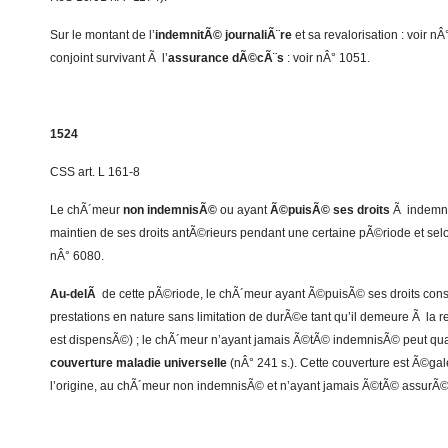
Sur le montant de l’
indemnitÃ© journaliÃ¨re
et sa revalorisation : voir nÂ°
conjoint survivant Ã l’
assurance dÃ©cÃ¨s
: voir nÂ° 1051.
1524
CSS art. L 161-8
Le chÃ´meur
non indemnisÃ©
ou ayant
Ã©puisÃ© ses droits
Ã indemni
maintien de ses droits antÃ©rieurs pendant une certaine pÃ©riode et sel
nÂ° 6080.
Au-delÃ
de cette pÃ©riode, le chÃ´meur ayant Ã©puisÃ© ses droits con
prestations en nature sans limitation de durÃ©e tant qu’il demeure Ã la 
est dispensÃ©) ; le chÃ´meur n’ayant jamais Ã©tÃ© indemnisÃ© peut qua
couverture maladie universelle
(nÂ° 241 s.). Cette couverture est Ã©ga
l’origine, au chÃ´meur non indemnisÃ© et n’ayant jamais Ã©tÃ© assurÃ© 