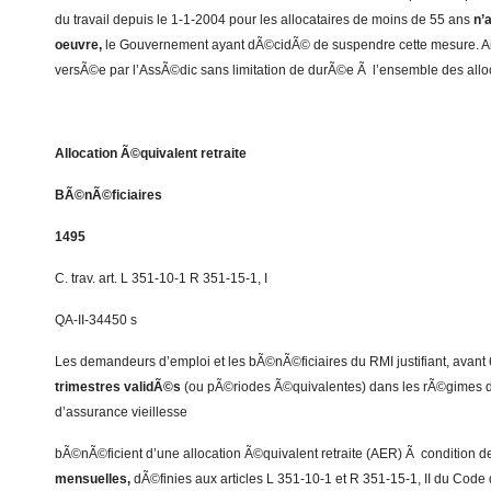
du travail depuis le 1-1-2004 pour les allocataires de moins de 55 ans
n’
oeuvre,
le Gouvernement ayant dÃ©cidÃ© de suspendre cette mesure. Ain
versÃ©e par l’AssÃ©dic sans limitation de durÃ©e Ã l’ensemble des alloc
Allocation Ã©quivalent retraite
BÃ©nÃ©ficiaires
1495
C. trav. art. L 351-10-1 R 351-15-1, I
QA-II-34450 s
Les demandeurs d’emploi et les bÃ©nÃ©ficiaires du RMI justifiant, avant
trimestres validÃ©s
(ou pÃ©riodes Ã©quivalentes) dans les rÃ©gimes d
d’assurance vieillesse
bÃ©nÃ©ficient d’une allocation Ã©quivalent retraite (AER) Ã condition de 
mensuelles,
dÃ©finies aux articles L 351-10-1 et R 351-15-1, II du Code 