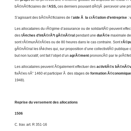
bÃ©nÃ©ficiaires de l’
ASS,
ces derniers pouvant dÃ©jÃ percevoir une prim
S’agissant des bÃ©nÃ©ficiaires de l’
aide Ã la crÃ©ation d’entreprise
: 
Les allocataires du rÃ©gime d’assurance ou de solidaritÃ© peuvent effect
des
tÃ¢ches d’intÃ©rÃªt gÃ©nÃ©ral
pendant une
durÃ©e
maximale de 
sont rÃ©munÃ©rÃ©es ou de 80 heures dans le cas contraire. Sont
rÃ©p
gÃ©nÃ©ral les tÃ¢ches qui, sur proposition d’une collectivitÃ© publique
but non lucratif, ont fait l’objet d’un
agrÃ©ment
prononcÃ© par le prÃ©fet
Les allocataires peuvent Ã©galement effectuer des
activitÃ©s bÃ©nÃ©v
fixÃ©es nÂ° 1460 et participer Ã des stages de
formation Ã©conomique 
1948).
Reprise du versement des allocations
1506
C. trav. art. R 351-16