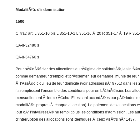
ModalitÃ©s d’indemnisation
1500
C. trav. art. L 351-10 bis L 351-10-1 L 351-16 Ã 20 R 351-17 Ã 19 R 35
QA-II-32480 s
QA-II-34760 s
Pour bÃ©nÃ©ficier des allocations du rÃ©gime de solidaritÃ©, les intÃ©re
comme demandeur d’emploi et prÃ©senter leur demande, munie de leur c
Ã l’AssÃ©dic du lieu de leur domicile (voir adresses nÂ° 9751) dans les
ils remplissent l’ensemble des conditions pour en bÃ©nÃ©ficier. Les allo
mensuellement Ã terme Ã©chu. Elles sont accordÃ©es par pÃ©riodes ren
modalitÃ©s propres Ã chaque allocation). Le paiement des allocations e
jour oÃ¹ l’intÃ©ressÃ© ne remplit plus les conditions d’admission. Les aut
d’interruption des allocations sont identiques Ã ceux visÃ©s nÂ° 1437.