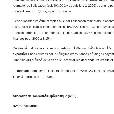
journalier de l’allocation (soit 903,60 â‚¬ depuis le 1-1-2006) pour une p
montant (soit 1 807,20 â‚¬) pour un couple.
Cette allocation va Ãªtre
remplacÃ©e
par l’allocation temporaire d’attent
les
dÃ©crets
fixant son montant et ses bÃ©nÃ©ficiaires. Cette nouvelle 
principalement les demandeurs d’asile pendant la durÃ©e d’instruction 
finances pour 2006 art. 154).
Ont droit Ã l’allocation d’insertion certains
dÃ©tenus
libÃ©rÃ©s aprÃ¨s d
expatriÃ©s
non couverts par le rÃ©gime d’assurance chÃ´mage et ayant 
l’annÃ©e qui prÃ©cÃ¨de la fin de leur contrat, les
demandeurs d’asile
et
Le
montant
journalier de l’allocation d’insertion, rÃ©visÃ© tous les ans a
10,04 â‚¬ depuis le 1-1-2006.
Allocation de solidaritÃ© spÃ©cifique (ASS)
BÃ©nÃ©ficiaires