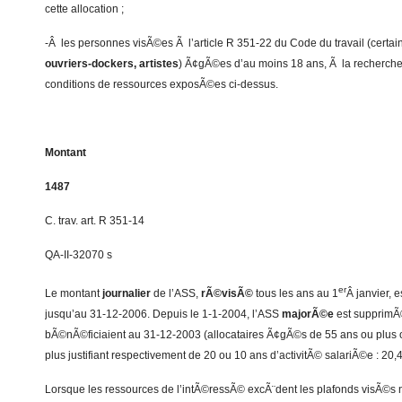
cette allocation ;
-Â les personnes visÃ©es Ã l’article R 351-22 du Code du travail (certai
ouvriers-dockers, artistes
) Ã¢gÃ©es d’au moins 18 ans, Ã la recherche d
conditions de ressources exposÃ©es ci-dessus.
Montant
1487
C. trav. art. R 351-14
QA-II-32070 s
er
Le montant
journalier
de l’ASS,
rÃ©visÃ©
tous les ans au 1
Â janvier, 
jusqu’au 31-12-2006. Depuis le 1-1-2004, l’ASS
majorÃ©e
est supprimÃ©
bÃ©nÃ©ficiaient au 31-12-2003 (allocataires Ã¢gÃ©s de 55 ans ou plus 
plus justifiant respectivement de 20 ou 10 ans d’activitÃ© salariÃ©e : 20,
Lorsque les ressources de l’intÃ©ressÃ© excÃ¨dent les plafonds visÃ©s nÂ