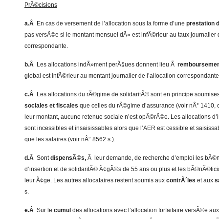
PrÃ©cisions
a.Â
En cas de versement de l’allocation sous la forme d’une
prestation d
pas versÃ©e si le montant mensuel dÃ» est infÃ©rieur au taux journalier d
correspondante.
b.Â
Les allocations indÃ»ment perÃ§ues donnent lieu Ã
remboursemen
global est infÃ©rieur au montant journalier de l’allocation correspondante
c.Â
Les allocations du rÃ©gime de solidaritÃ© sont en principe soumise
sociales et fiscales
que celles du rÃ©gime d’assurance (voir nÂ° 1410, c et
leur montant, aucune retenue sociale n’est opÃ©rÃ©e. Les allocations d’in
sont incessibles et insaisissables alors que l’AER est cessible et saisiss
que les salaires (voir nÂ° 8562 s.).
d.Â
Sont
dispensÃ©s,
Ã leur demande, de recherche d’emploi les bÃ©nÃ
d’insertion et de solidaritÃ© Ã¢gÃ©s de 55 ans ou plus et les bÃ©nÃ©fici
leur Ã¢ge. Les autres allocataires restent soumis aux
contrÃ´les
et aux
s
s.
e.Â
Sur le
cumul
des allocations avec l’allocation forfaitaire versÃ©e au