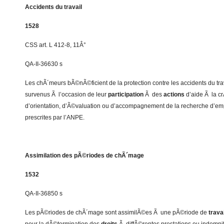
Accidents du travail
1528
CSS art. L 412-8, 11Â°
QA-II-36630 s
Les chÃ´meurs bÃ©nÃ©ficient de la protection contre les accidents du tra
survenus Ã l’occasion de leur
participation
Ã des
actions
d’aide Ã la cr
d’orientation, d’Ã©valuation ou d’accompagnement de la recherche d’e
prescrites par l’ANPE.
Assimilation des pÃ©riodes de chÃ´mage
1532
QA-II-36850 s
Les pÃ©riodes de chÃ´mage sont assimilÃ©es Ã une pÃ©riode de
travai