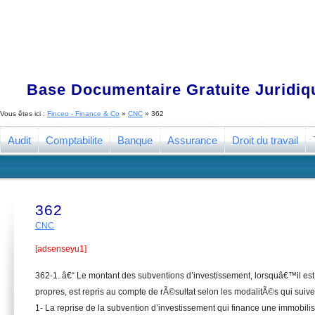
Base Documentaire Gratuite Juridi
Vous êtes ici :
Finceo - Finance & Co
»
CNC
»
362
Audit
Comptabilite
Banque
Assurance
Droit du travail
362
CNC
[adsenseyu1]
362-1. â€“ Le montant des subventions d’investissement, lorsquâ€™il est 
propres, est repris au compte de rÃ©sultat selon les modalitÃ©s qui suive
1- La reprise de la subvention d’investissement qui finance une immobili