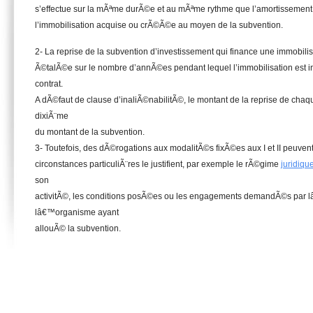
s’effectue sur la mÃªme durÃ©e et au mÃªme rythme que l’amortissement 
l’immobilisation acquise ou crÃ©Ã©e au moyen de la subvention.
2- La reprise de la subvention d’investissement qui finance une immobili
Ã©talÃ©e sur le nombre d’annÃ©es pendant lequel l’immobilisation est 
contrat.
A dÃ©faut de clause d’inaliÃ©nabilitÃ©, le montant de la reprise de chaq
dixiÃ¨me
du montant de la subvention.
3- Toutefois, des dÃ©rogations aux modalitÃ©s fixÃ©es aux I et II peuvent
circonstances particuliÃ¨res le justifient, par exemple le rÃ©gime
juridiqu
son
activitÃ©, les conditions posÃ©es ou les engagements demandÃ©s par 
lâ€™organisme ayant
allouÃ© la subvention.