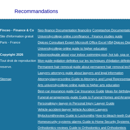
Recommandations
Finceo - Finance & Co
Neo-finance Documentation financière
Comptashop Documentation 
Site d'information gratuit
Universitycollege-online.com/finance : Finance studies guide
Paris - France
Digiceo Consultant Expert Microsoft Office Excel VBA
Digiceo Digi
Universitycollege-online guide to higher education
Copyright 2026
Indoorpoolguide about your indoor swimming pool, hot tub, spa or 
Tout droit de reproduction
Mon-guide-epilation-definitive sur les techniques d'épilation définit
reserve.
Permanent-hair-removal-guide about permanent hair removal tec
Lawyers-attorneys-guide about lawyers and legal information
Sitemap
Attorneyslawyersonline Guide to Attorneys and Legal Representa
Arts.universitycollege-online guide to higher arts education
Best-car-insurance-guide Car Insurance Guide
Ideas-for-birthday
Funeral-arrangements-guide Guide to Funeral Homes and Arran
Personalinjury-lawyer-in Personal Injury Lawyer Guide
Vehicle-accident-lawyer Vehicle Accident Lawyers
Mylocksmithreview Guide to Locksmiths
How-to-bleach-teeth Gui
Homesecurity-systems-alarms Guide to Home Security Systems
Orthodontics-reviews Guide to Orthodontics and Orthodontists