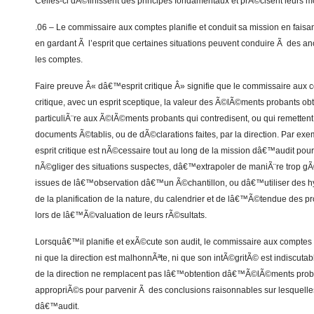
Celles-ci dÃ©finissent des principes fondamentaux et prÃ©cisent leurs mo
.06 – Le commissaire aux comptes planifie et conduit sa mission en faisant
en gardant Ã l’esprit que certaines situations peuvent conduire Ã des an
les comptes.
Faire preuve Â« dâ€™esprit critique Â» signifie que le commissaire au
critique, avec un esprit sceptique, la valeur des Ã©lÃ©ments probants obt
particuliÃ¨re aux Ã©lÃ©ments probants qui contredisent, ou qui remettent 
documents Ã©tablis, ou de dÃ©clarations faites, par la direction. Par 
esprit critique est nÃ©cessaire tout au long de la mission dâ€™audit pour
nÃ©gliger des situations suspectes, dâ€™extrapoler de maniÃ¨re trop g
issues de lâ€™observation dâ€™un Ã©chantillon, ou dâ€™utiliser des h
de la planification de la nature, du calendrier et de lâ€™Ã©tendue des 
lors de lâ€™Ã©valuation de leurs rÃ©sultats.
Lorsquâ€™il planifie et exÃ©cute son audit, le commissaire aux comptes 
ni que la direction est malhonnÃªte, ni que son intÃ©gritÃ© est indiscutabl
de la direction ne remplacent pas lâ€™obtention dâ€™Ã©lÃ©ments proban
appropriÃ©s pour parvenir Ã des conclusions raisonnables sur lesquell
dâ€™audit.