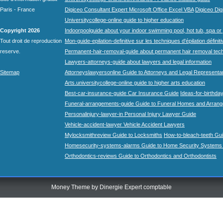
Paris - France
Digiceo Consultant Expert Microsoft Office Excel VBA
Digiceo Digi
Universitycollege-online guide to higher education
Copyright 2026
Indoorpoolguide about your indoor swimming pool, hot tub, spa or 
Tout droit de reproduction
Mon-guide-epilation-definitive sur les techniques d'épilation définit
reserve.
Permanent-hair-removal-guide about permanent hair removal tec
Lawyers-attorneys-guide about lawyers and legal information
Sitemap
Attorneyslawyersonline Guide to Attorneys and Legal Representa
Arts.universitycollege-online guide to higher arts education
Best-car-insurance-guide Car Insurance Guide
Ideas-for-birthday
Funeral-arrangements-guide Guide to Funeral Homes and Arran
Personalinjury-lawyer-in Personal Injury Lawyer Guide
Vehicle-accident-lawyer Vehicle Accident Lawyers
Mylocksmithreview Guide to Locksmiths
How-to-bleach-teeth Gui
Homesecurity-systems-alarms Guide to Home Security Systems
Orthodontics-reviews Guide to Orthodontics and Orthodontists
Money Theme by
Dinergie Expert comptable