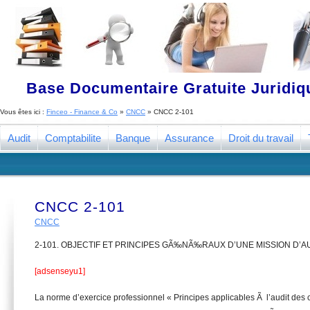
Base Documentaire Gratuite Juridi
Vous êtes ici :
Finceo - Finance & Co
»
CNCC
»
CNCC 2-101
Audit
Comptabilite
Banque
Assurance
Droit du travail
CNCC 2-101
CNCC
2-101. OBJECTIF ET PRINCIPES GÃ‰NÃ‰RAUX D’UNE MISSION D’
[adsenseyu1]
La norme d’exercice professionnel « Principes applicables Ã l’audit des