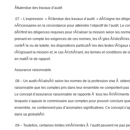
Ã‰tendue des travaux d’audit
.07 – L’expression » Ã©tendue des travaux d’audit » dÃ©signe les dili
nÃ©cessaires en la circonstance pour atteindre l’objectif de l’audit. Le 
dÃ©finit les diligences requises pour rÃ©aliser la mission selon les norm
prenant en compte les exigences de ces normes, les rÃ¨gles Ã©dictÃ©es
contrÃ´le ou de tutelle, les dispositions particuliÃ¨res des textes lÃ©gau
rÃ©gissant la mission et, le cas Ã©chÃ©ant, les termes et conditions de l
en matiÃ¨re de rapport.
Assurance raisonnable
.08 – Un audit rÃ©alisÃ© selon les normes de la profession vise Ã obten
raisonnable que les comptes pris dans leur ensemble ne comportent pas d
Le concept d’assurance raisonnable se rapporte Ã tous les Ã©lÃ©ments 
lesquels s’appuie le commissaire aux comptes pour pouvoir conclure que 
ensemble, ne contiennent pas d’anomalies significatives. Ce concept s’a
dans sa globalitÃ©.
.09 – Toutefois, certaines limites inhÃ©rentes Ã l’audit peuvent ne pas 