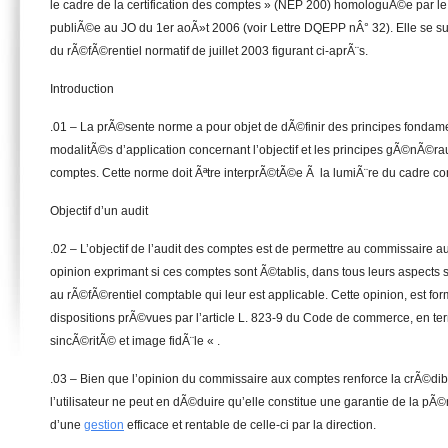
le cadre de la certification des comptes » (NEP 200) homologuÃ©e par 
publiÃ©e au JO du 1er aoÃ»t 2006 (voir Lettre DQEPP nÂ° 32). Elle se s
du rÃ©fÃ©rentiel normatif de juillet 2003 figurant ci-aprÃ¨s.
Introduction
.01 – La prÃ©sente norme a pour objet de dÃ©finir des principes fondame
modalitÃ©s d’application concernant l’objectif et les principes gÃ©nÃ©ra
comptes. Cette norme doit Ãªtre interprÃ©tÃ©e Ã la lumiÃ¨re du cadre co
Objectif d’un audit
.02 – L’objectif de l’audit des comptes est de permettre au commissaire 
opinion exprimant si ces comptes sont Ã©tablis, dans tous leurs aspects 
au rÃ©fÃ©rentiel comptable qui leur est applicable. Cette opinion, est fo
dispositions prÃ©vues par l’article L. 823-9 du Code de commerce, en t
sincÃ©ritÃ© et image fidÃ¨le « .
.03 – Bien que l’opinion du commissaire aux comptes renforce la crÃ©dib
l’utilisateur ne peut en dÃ©duire qu’elle constitue une garantie de la pÃ©
d’une
gestion
efficace et rentable de celle-ci par la direction.