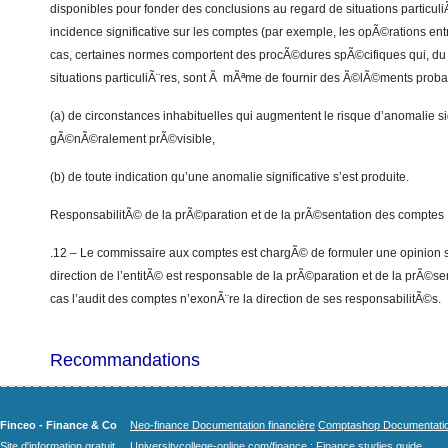
disponibles pour fonder des conclusions au regard de situations particul
incidence significative sur les comptes (par exemple, les opÃ©rations ent
cas, certaines normes comportent des procÃ©dures spÃ©cifiques qui, du f
situations particuliÃ¨res, sont Ã mÃªme de fournir des Ã©lÃ©ments proban
(a) de circonstances inhabituelles qui augmentent le risque d’anomalie si
gÃ©nÃ©ralement prÃ©visible,
(b) de toute indication qu’une anomalie significative s’est produite.
ResponsabilitÃ© de la prÃ©paration et de la prÃ©sentation des comptes
.12 – Le commissaire aux comptes est chargÃ© de formuler une opinion su
direction de l’entitÃ© est responsable de la prÃ©paration et de la prÃ©se
cas l’audit des comptes n’exonÃ¨re la direction de ses responsabilitÃ©s.
Recommandations
Finceo - Finance & Co
Neo-finance Documentation financière
Comptashop Documentation 
Site d'information gratuit
Universitycollege-online.com/finance : Finance studies guide