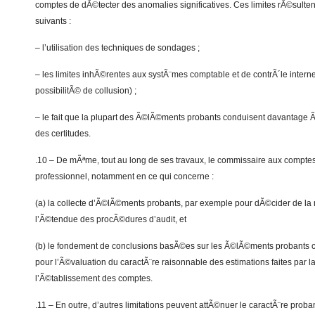
comptes de dÃ©tecter des anomalies significatives. Ces limites rÃ©sulte
suivants :
– l’utilisation des techniques de sondages ;
– les limites inhÃ©rentes aux systÃ¨mes comptable et de contrÃ´le intern
possibilitÃ© de collusion) ;
– le fait que la plupart des Ã©lÃ©ments probants conduisent davantage
des certitudes.
.10 – De mÃªme, tout au long de ses travaux, le commissaire aux compte
professionnel, notamment en ce qui concerne :
(a) la collecte d’Ã©lÃ©ments probants, par exemple pour dÃ©cider de la n
l’Ã©tendue des procÃ©dures d’audit, et
(b) le fondement de conclusions basÃ©es sur les Ã©lÃ©ments probants 
pour l’Ã©valuation du caractÃ¨re raisonnable des estimations faites par la
l’Ã©tablissement des comptes.
.11 – En outre, d’autres limitations peuvent attÃ©nuer le caractÃ¨re pro