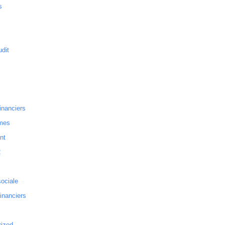
s
dit
inanciers
mes
nt
2
sociale
financiers
rized