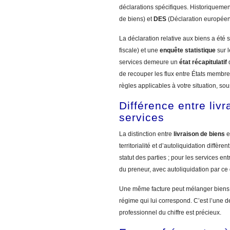
déclarations spécifiques. Historiquem
de biens) et
DES
(Déclaration européenn
La déclaration relative aux biens a été 
fiscale) et une
enquête statistique
sur l
services demeure un
état récapitulatif
d
de recouper les flux entre États membres.
règles applicables à votre situation, so
Différence entre livr
services
La distinction entre
livraison de biens
e
territorialité et d’autoliquidation diffèr
statut des parties ; pour les services en
du preneur, avec autoliquidation par ce 
Une même facture peut mélanger biens et
régime qui lui correspond. C’est l’une
professionnel du chiffre est précieux.