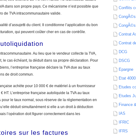
a TVA dans son propre pays. Ce mécanisme n’est possible que
Conflits c
éro de TVA intracommunautaire valide.
CongÃ©s
ité d’assujetti du client. Il conditionne l’application du bon
CongÃ©s
cturation, qui peuvent coûter cher en cas de contrôle.
Contrat A
autoliquidation
Contrat de
DCG
intracommunautaire. Au lieu que le vendeur collecte la TVA,
 et, le cas échéant, la déduit dans sa propre déclaration. Pour
DSCG
iens, l’entreprise française déclare la TVA due au taux
Epargne
ions de droit commun.
Etat 4000
rançaise achète pour 10 000 € de matériel à un fournisseur
Etudes c
€ HT. L’entreprise française autoliquide la TVA au taux
Etudes Ju
0 % pour le taux normal, sous réserve de la réglementation en
Finance 
qu’elle déduit simultanément si elle a un droit à déduction
IAS
 mais l’opération doit figurer correctement dans les
IFRIC
IFRS
oires sur les factures