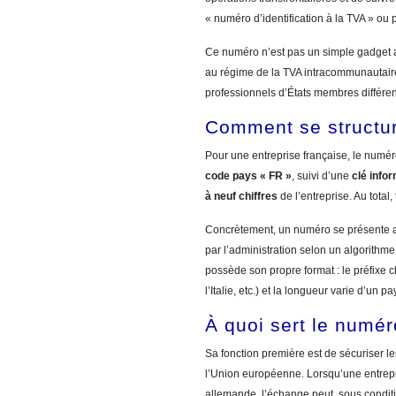
« numéro d’identification à la TVA » ou
Ce numéro n’est pas un simple gadget admi
au régime de la TVA intracommunautaire,
professionnels d’États membres différen
Comment se structur
Pour une entreprise française, le numéro
code pays « FR »
, suivi d’une
clé info
à neuf chiffres
de l’entreprise. Au total,
Concrètement, un numéro se présente a
par l’administration selon un algorithme
possède son propre format : le préfixe 
l’Italie, etc.) et la longueur varie d’un pa
À quoi sert le numé
Sa fonction première est de sécuriser l
l’Union européenne. Lorsqu’une entrep
allemande, l’échange peut, sous conditi