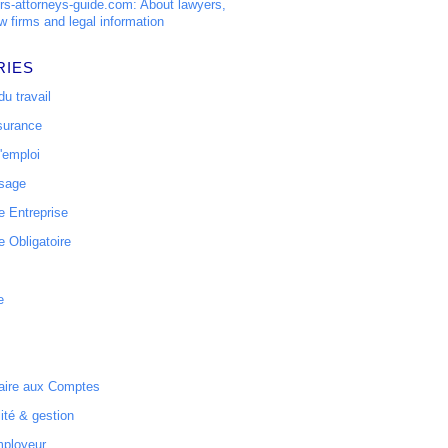
s-attorneys-guide.com: About lawyers,
w firms and legal information
RIES
u travail
surance
'emploi
ssage
 Entreprise
 Obligatoire
e
ire aux Comptes
ité & gestion
mployeur