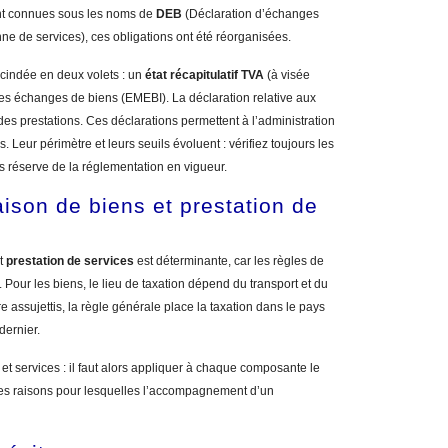
ent connues sous les noms de
DEB
(Déclaration d’échanges
e de services), ces obligations ont été réorganisées.
scindée en deux volets : un
état récapitulatif TVA
(à visée
es échanges de biens (EMEBI). La déclaration relative aux
es prestations. Ces déclarations permettent à l’administration
 Leur périmètre et leurs seuils évoluent : vérifiez toujours les
us réserve de la réglementation en vigueur.
aison de biens et prestation de
t
prestation de services
est déterminante, car les règles de
ent. Pour les biens, le lieu de taxation dépend du transport et du
tre assujettis, la règle générale place la taxation dans le pays
dernier.
 services : il faut alors appliquer à chaque composante le
 des raisons pour lesquelles l’accompagnement d’un