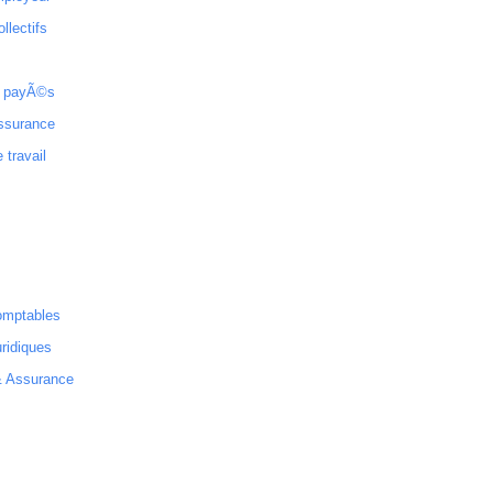
ollectifs
 payÃ©s
ssurance
 travail
omptables
ridiques
& Assurance