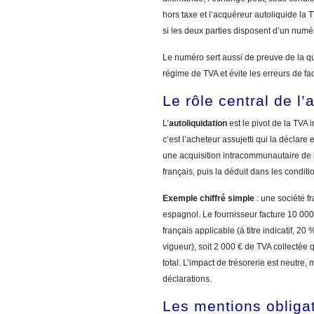
hors taxe et l’acquéreur autoliquide l
si les deux parties disposent d’un num
Le numéro sert aussi de preuve de la qual
régime de TVA et évite les erreurs de fa
Le rôle central de l’
L’
autoliquidation
est le pivot de la TVA 
c’est l’acheteur assujetti qui la déclare
une acquisition intracommunautaire de b
français, puis la déduit dans les condit
Exemple chiffré simple
: une société f
espagnol. Le fournisseur facture 10 000 
français applicable (à titre indicatif, 2
vigueur), soit 2 000 € de TVA collectée 
total. L’impact de trésorerie est neutre,
déclarations.
Les mentions obligat