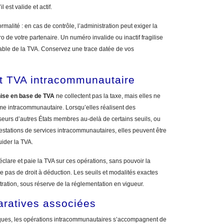
l est valide et actif.
ormalité : en cas de contrôle, l’administration peut exiger la
 de votre partenaire. Un numéro invalide ou inactif fragilise
vable de la TVA. Conservez une trace datée de vos
t TVA intracommunautaire
hise en base de TVA
ne collectent pas la taxe, mais elles ne
me intracommunautaire. Lorsqu’elles réalisent des
seurs d’autres États membres au-delà de certains seuils, ou
estations de services intracommunautaires, elles peuvent être
uider la TVA.
éclare et paie la TVA sur ces opérations, sans pouvoir la
e pas de droit à déduction. Les seuils et modalités exactes
stration, sous réserve de la réglementation en vigueur.
aratives associées
iques, les opérations intracommunautaires s’accompagnent de