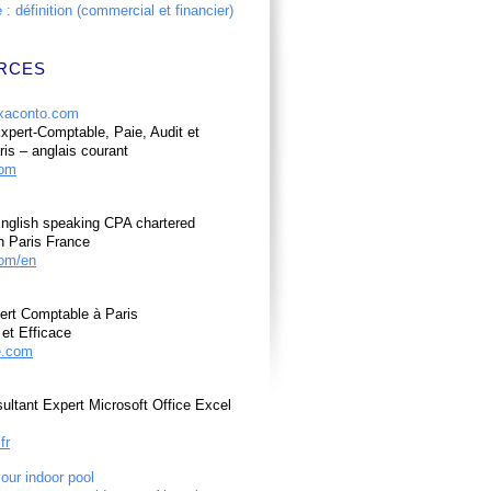
: définition (commercial et financier)
RCES
pert-Comptable, Paie, Audit et
ris – anglais courant
com
nglish speaking CPA chartered
n Paris France
om/en
ert Comptable à Paris
et Efficace
e.com
ultant Expert Microsoft Office Excel
fr
your indoor pool