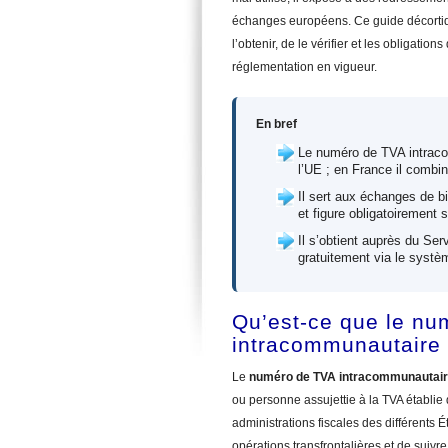
échanges européens. Ce guide décortique
l’obtenir, de le vérifier et les obligati
réglementation en vigueur.
En bref
Le numéro de TVA intraco
l’UE ; en France il combi
Il sert aux échanges de bi
et figure obligatoirement 
Il s’obtient auprès du Ser
gratuitement via le syst
Qu’est-ce que le nu
intracommunautaire
Le
numéro de TVA intracommunautai
ou personne assujettie à la TVA établie
administrations fiscales des différents É
opérations transfrontalières et de suivr