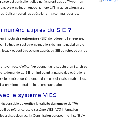
n base
est particulier : elles ne facturent pas de TVA et n’en
c pas systématiquement de numéro à l’immatriculation, mais
les réalisent certaines opérations intracommunautaires,
n numéro auprès du SIE ?
des impôts des entreprises (SIE)
dont dépend l’entreprise.
, l’attribution est automatique lors de l’immatriculation : le
fiscaux et peut être obtenu auprès du SIE ou retrouvé via les
 l’avoir reçu d’office (typiquement une structure en franchise
re la demande au SIE, en indiquant la nature des opérations
ors le numéro, généralement dans un délai raisonnable. Il est
t la première opération intracommunautaire.
avec le système VIES
t indispensable de
vérifier la validité du numéro de TVA
’outil de référence est le système
VIES
(VAT Information
e à disposition par la Commission européenne. Il suffit d’y