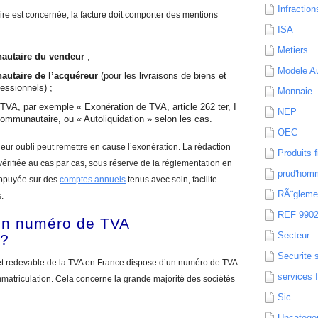
Infraction
e est concernée, la facture doit comporter des mentions
ISA
Metiers
autaire du vendeur
;
Modele Au
utaire de l’acquéreur
(pour les livraisons de biens et
essionnels) ;
Monnaie
e TVA, par exemple « Exonération de TVA, article 262 ter, I
NEP
communautaire, ou « Autoliquidation » selon les cas.
OEC
leur oubli peut remettre en cause l’exonération. La rédaction
Produits f
vérifiée au cas par cas, sous réserve de la réglementation en
prud'hom
appuyée sur des
comptes annuels
tenus avec soin, facilite
RÃ¨gleme
.
REF 990
’un numéro de TVA
Secteur
 ?
Securite 
e et redevable de la TVA en France dispose d’un numéro de TVA
services 
matriculation. Cela concerne la grande majorité des sociétés
Sic
Uncatego