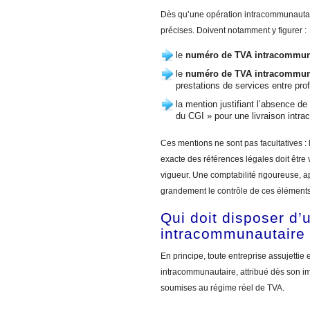
Dès qu’une opération intracommunautair
précises. Doivent notamment y figurer :
le
numéro de TVA intracommun
le
numéro de TVA intracommuna
prestations de services entre prof
la mention justifiant l’absence d
du CGI » pour une livraison intra
Ces mentions ne sont pas facultatives : 
exacte des références légales doit être 
vigueur. Une comptabilité rigoureuse, 
grandement le contrôle de ces éléments
Qui doit disposer d
intracommunautaire
En principe, toute entreprise assujetti
intracommunautaire, attribué dès son im
soumises au régime réel de TVA.