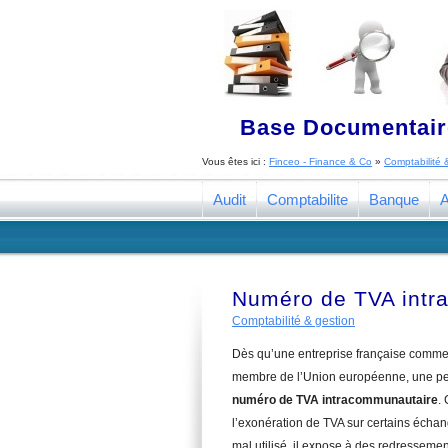
Base Documentaire
Vous êtes ici :
Finceo - Finance & Co
»
Comptabilité 
Audit
Comptabilite
Banque
A
Numéro de TVA intra
Comptabilité & gestion
Dès qu’une entreprise française commerc
membre de l’Union européenne, une petite
numéro de TVA intracommunautaire
.
l’exonération de TVA sur certains échan
mal utilisé, il expose à des redressement