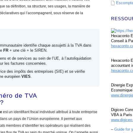
Escompte 
 sa définition, sa structure, ses usages, la manière de
ons déclaratives qui l’accompagnent, sous réserve de la
RESSOU
Hexaconto Ex
Conseil à Pa
mmunautaire identifie chaque assujetti à la TVA dans
hexaconto.
ne
FR
+ une clé + le SIREN.
ens et de services au sein de l’UE, à l’autoliquidation
Hexaconto E
sur les factures concernées.
accountant i
hexaconto.c
vice des impôts des entreprises (SIE) et se vérifie
ème européen
VIES
.
Dinergie Exp
Economique 
méro de TVA
www.dinergi
 ?
Digiceo Cons
re
est un identifiant fiscal individuel attribué à toute entreprise
VBA à Paris
 dans un pays de l’Union européenne. Il permet aux
www.digiceo.
tats membres d’identifier les opérateurs qui réalisent des
–
Guide for 
e les flux de TVA au sein du marché unique. On l’appelle aussi