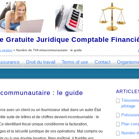
 Gratuite Juridique Comptable Financ
& gestion
»
Numéro de TVA intracommunautaire : le guide
ssurance
Droit du travail
Terms of use
Contact
Organism
ARTICLE
communautaire : le guide
Trésorerie
pilotage
e avec un client ou un fournisseur situé dans un autre État
Prévisionn
 suite de lettres et de chiffres devient incontournable : le
Plan comp
 Ce identifiant fiscal unique conditionne la facturation,
ges et la sécurité juridique de vos opérations. Mal compris ou
Numéro de
s ou à une double taxation. Bien maîtrisé, il fluidifie vos