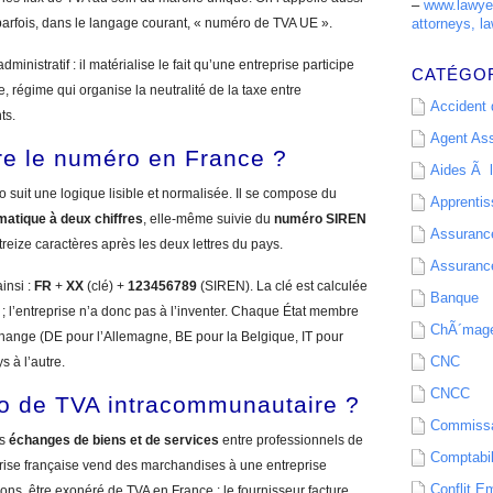
–
www.lawyer
 parfois, dans le langage courant, « numéro de TVA UE ».
attorneys, la
nistratif : il matérialise le fait qu’une entreprise participe
CATÉGO
 régime qui organise la neutralité de la taxe entre
Accident d
ts.
Agent As
e le numéro en France ?
Aides Ã l
 suit une logique lisible et normalisée. Il se compose du
Apprenti
rmatique à deux chiffres
, elle-même suivie du
numéro SIREN
Assurance
 treize caractères après les deux lettres du pays.
Assurance
insi :
FR
+
XX
(clé) +
123456789
(SIREN). La clé est calculée
Banque
 ; l’entreprise n’a donc pas à l’inventer. Chaque État membre
ChÃ´mag
change (DE pour l’Allemagne, BE pour la Belgique, IT pour
CNC
ys à l’autre.
CNCC
ro de TVA intracommunautaire ?
Commissa
es
échanges de biens et de services
entre professionnels de
Comptabil
rise française vend des marchandises à une entreprise
Conflit E
ons, être exonéré de TVA en France : le fournisseur facture