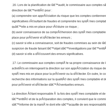
.16- Lors de la planification de lâ€™audit, le commissaire aux comptes s
direction de lâ€™entitÃ© pour :
(a) comprendre son apprÃ©ciation du risque que les comptes contiennen
significatives rÃ©sultant de fraudes et comprendre les systÃ¨mes comptabl
quâ€™elle a mis en place pour rÃ©duire ce risque ;
(b) avoir connaissance de sa comprÃ©hension des systÃ¨mes comptable e
place pour prÃ©venir et dÃ©tecter les erreurs ;
(c) savoir si elle a connaissance, soit de fraudes commises au sein de 
suspicion de fraude faisant lâ€™objet dâ€™investigations par lâ€™entitÃ©
(d) savoir si elle a dÃ©couvert des erreurs significatives.
.17- Le commissaire aux comptes complÃ¨te sa propre connaissance de 
activitÃ©s en interrogeant la direction sur son apprÃ©ciation du risque de
systÃ¨mes mis en place pour la prÃ©venir ou la dÃ©tecter. En outre, le 
recherche des informations sur la qualitÃ© des systÃ¨mes comptable et de
pour prÃ©venir et dÃ©tecter dâ€™Ã©ventuelles erreurs.
La direction Ã©tant responsable Ã la fois des systÃ¨mes comptable et de 
lâ€™entitÃ© et de la prÃ©paration des comptes, il convient que le comm
sâ€™informe de la maniÃ¨re dont elle sâ€™acquitte de ses responsabilit