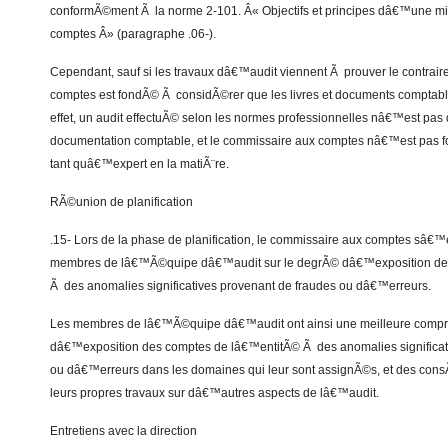
conformÃ©ment Ã la norme 2-101. Â« Objectifs et principes dâ€™une m
comptes Â» (paragraphe .06-).
Cependant, sauf si les travaux dâ€™audit viennent Ã prouver le contrair
comptes est fondÃ© Ã considÃ©rer que les livres et documents comptabl
effet, un audit effectuÃ© selon les normes professionnelles nâ€™est pas 
documentation comptable, et le commissaire aux comptes nâ€™est pas f
tant quâ€™expert en la matiÃ¨re.
RÃ©union de planification
.15- Lors de la phase de planification, le commissaire aux comptes sâ€™e
membres de lâ€™Ã©quipe dâ€™audit sur le degrÃ© dâ€™exposition de
Ã des anomalies significatives provenant de fraudes ou dâ€™erreurs.
Les membres de lâ€™Ã©quipe dâ€™audit ont ainsi une meilleure com
dâ€™exposition des comptes de lâ€™entitÃ© Ã des anomalies significat
ou dâ€™erreurs dans les domaines qui leur sont assignÃ©s, et des con
leurs propres travaux sur dâ€™autres aspects de lâ€™audit.
Entretiens avec la direction