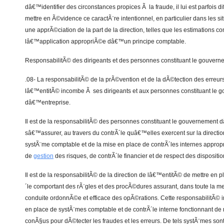
dâ€™identifier des circonstances propices Ã la fraude, il lui est parfois dif
mettre en Ã©vidence ce caractÃ¨re intentionnel, en particulier dans les si
une apprÃ©ciation de la part de la direction, telles que les estimations c
lâ€™application appropriÃ©e dâ€™un principe comptable.
ResponsabilitÃ© des dirigeants et des personnes constituant le gouver
.08- La responsabilitÃ© de la prÃ©vention et de la dÃ©tection des erreur
lâ€™entitÃ© incombe Ã ses dirigeants et aux personnes constituant le 
dâ€™entreprise.
Il est de la responsabilitÃ© des personnes constituant le gouvernement
sâ€™assurer, au travers du contrÃ´le quâ€™elles exercent sur la direction,
systÃ¨me comptable et de la mise en place de contrÃ´les internes approp
de
gestion
des risques, de contrÃ´le financier et de respect des dispositi
Il est de la responsabilitÃ© de la direction de lâ€™entitÃ© de mettre en pl
´le comportant des rÃ¨gles et des procÃ©dures assurant, dans toute la m
conduite ordonnÃ©e et efficace des opÃ©rations. Cette responsabilitÃ©
en place de systÃ¨mes comptable et de contrÃ´le interne fonctionnant d
conÃ§us pour dÃ©tecter les fraudes et les erreurs. De tels systÃ¨mes son