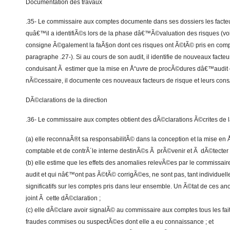
Documentation des travaux
.35- Le commissaire aux comptes documente dans ses dossiers les facteu
quâ€™il a identifiÃ©s lors de la phase dâ€™Ã©valuation des risques (voir
consigne Ã©galement la faÃ§on dont ces risques ont Ã©tÃ© pris en compt
paragraphe .27-). Si au cours de son audit, il identifie de nouveaux facteu
conduisant Ã estimer que la mise en Å“uvre de procÃ©dures dâ€™audit
nÃ©cessaire, il documente ces nouveaux facteurs de risque et leurs con
DÃ©clarations de la direction
.36- Le commissaire aux comptes obtient des dÃ©clarations Ã©crites de la
(a) elle reconnaÃ®t sa responsabilitÃ© dans la conception et la mise en
comptable et de contrÃ´le interne destinÃ©s Ã prÃ©venir et Ã dÃ©tecter le
(b) elle estime que les effets des anomalies relevÃ©es par le commissair
audit et qui nâ€™ont pas Ã©tÃ© corrigÃ©es, ne sont pas, tant individuel
significatifs sur les comptes pris dans leur ensemble. Un Ã©tat de ces a
joint Ã cette dÃ©claration ;
(c) elle dÃ©clare avoir signalÃ© au commissaire aux comptes tous les faits
fraudes commises ou suspectÃ©es dont elle a eu connaissance ; et