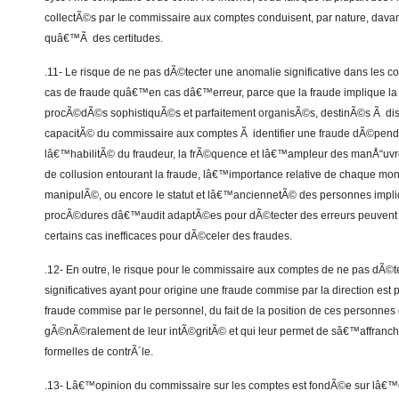
collectÃ©s par le commissaire aux comptes conduisent, par nature, dav
quâ€™Ã des certitudes.
.11- Le risque de ne pas dÃ©tecter une anomalie significative dans les c
cas de fraude quâ€™en cas dâ€™erreur, parce que la fraude implique la
procÃ©dÃ©s sophistiquÃ©s et parfaitement organisÃ©s, destinÃ©s Ã dissi
capacitÃ© du commissaire aux comptes Ã identifier une fraude dÃ©pend 
lâ€™habilitÃ© du fraudeur, la frÃ©quence et lâ€™ampleur des manÅ“uvr
de collusion entourant la fraude, lâ€™importance relative de chaque m
manipulÃ©, ou encore le statut et lâ€™anciennetÃ© des personnes impli
procÃ©dures dâ€™audit adaptÃ©es pour dÃ©tecter des erreurs peuven
certains cas inefficaces pour dÃ©celer des fraudes.
.12- En outre, le risque pour le commissaire aux comptes de ne pas dÃ©
significatives ayant pour origine une fraude commise par la direction es
fraude commise par le personnel, du fait de la position de ces personne
gÃ©nÃ©ralement de leur intÃ©gritÃ© et qui leur permet de sâ€™affranch
formelles de contrÃ´le.
.13- Lâ€™opinion du commissaire sur les comptes est fondÃ©e sur lâ