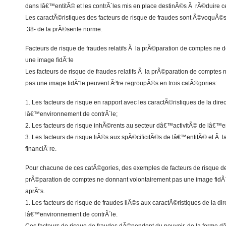
dans lâ€™entitÃ© et les contrÃ´les mis en place destinÃ©s Ã rÃ©duire ce
Les caractÃ©ristiques des facteurs de risque de fraudes sont Ã©voquÃ©
.38- de la prÃ©sente norme.
Facteurs de risque de fraudes relatifs Ã la prÃ©paration de comptes ne 
une image fidÃ¨le
Les facteurs de risque de fraudes relatifs Ã la prÃ©paration de comptes
pas une image fidÃ¨le peuvent Ãªtre regroupÃ©s en trois catÃ©gories:
1. Les facteurs de risque en rapport avec les caractÃ©ristiques de la dire
lâ€™environnement de contrÃ´le;
2. Les facteurs de risque inhÃ©rents au secteur dâ€™activitÃ© de lâ€™e
3. Les facteurs de risque liÃ©s aux spÃ©cificitÃ©s de lâ€™entitÃ© et Ã la
financiÃ¨re.
Pour chacune de ces catÃ©gories, des exemples de facteurs de risque de 
prÃ©paration de comptes ne donnant volontairement pas une image fidÃ¨
aprÃ¨s.
1. Les facteurs de risque de fraudes liÃ©s aux caractÃ©ristiques de la dir
lâ€™environnement de contrÃ´le.