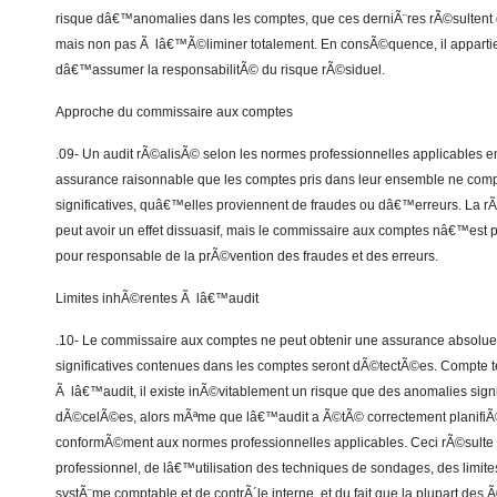
risque dâ€™anomalies dans les comptes, que ces derniÃ¨res rÃ©sultent
mais non pas Ã lâ€™Ã©liminer totalement. En consÃ©quence, il appartie
dâ€™assumer la responsabilitÃ© du risque rÃ©siduel.
Approche du commissaire aux comptes
.09- Un audit rÃ©alisÃ© selon les normes professionnelles applicables e
assurance raisonnable que les comptes pris dans leur ensemble ne com
significatives, quâ€™elles proviennent de fraudes ou dâ€™erreurs. La r
peut avoir un effet dissuasif, mais le commissaire aux comptes nâ€™est pa
pour responsable de la prÃ©vention des fraudes et des erreurs.
Limites inhÃ©rentes Ã lâ€™audit
.10- Le commissaire aux comptes ne peut obtenir une assurance absolue
significatives contenues dans les comptes seront dÃ©tectÃ©es. Compte t
Ã lâ€™audit, il existe inÃ©vitablement un risque que des anomalies signi
dÃ©celÃ©es, alors mÃªme que lâ€™audit a Ã©tÃ© correctement planifiÃ
conformÃ©ment aux normes professionnelles applicables. Ceci rÃ©sulte
professionnel, de lâ€™utilisation des techniques de sondages, des limit
systÃ¨me comptable et de contrÃ´le interne, et du fait que la plupart de