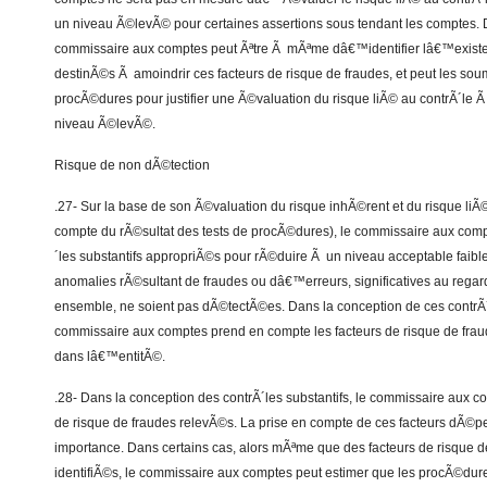
un niveau Ã©levÃ© pour certaines assertions sous tendant les comptes.
commissaire aux comptes peut Ãªtre Ã mÃªme dâ€™identifier lâ€™existen
destinÃ©s Ã amoindrir ces facteurs de risque de fraudes, et peut les sou
procÃ©dures pour justifier une Ã©valuation du risque liÃ© au contrÃ´le 
niveau Ã©levÃ©.
Risque de non dÃ©tection
.27- Sur la base de son Ã©valuation du risque inhÃ©rent et du risque liÃ©
compte du rÃ©sultat des tests de procÃ©dures), le commissaire aux com
´les substantifs appropriÃ©s pour rÃ©duire Ã un niveau acceptable faible
anomalies rÃ©sultant de fraudes ou dâ€™erreurs, significatives au regar
ensemble, ne soient pas dÃ©tectÃ©es. Dans la conception de ces contrÃ´l
commissaire aux comptes prend en compte les facteurs de risque de frau
dans lâ€™entitÃ©.
.28- Dans la conception des contrÃ´les substantifs, le commissaire aux co
de risque de fraudes relevÃ©s. La prise en compte de ces facteurs dÃ©pe
importance. Dans certains cas, alors mÃªme que des facteurs de risque 
identifiÃ©s, le commissaire aux comptes peut estimer que les procÃ©d