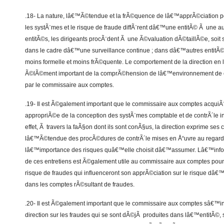
.18- La nature, lâ€™Ã©tendue et la frÃ©quence de lâ€™apprÃ©ciation por
les systÃ¨mes et le risque de fraude diffÃ¨rent dâ€™une entitÃ© Ã une au
entitÃ©s, les dirigeants procÃ¨dent Ã une Ã©valuation dÃ©taillÃ©e, soit 
dans le cadre dâ€™une surveillance continue ; dans dâ€™autres entitÃ©s
moins formelle et moins frÃ©quente. Le comportement de la direction en l
Ã©lÃ©ment important de la comprÃ©hension de lâ€™environnement de c
par le commissaire aux comptes.
.19- Il est Ã©galement important que le commissaire aux comptes acqui
appropriÃ©e de la conception des systÃ¨mes comptable et de contrÃ´le i
effet, Ã travers la faÃ§on dont ils sont conÃ§us, la direction exprime ses c
lâ€™Ã©tendue des procÃ©dures de contrÃ´le mises en Å“uvre au regard d
lâ€™importance des risques quâ€™elle choisit dâ€™assumer. Lâ€™inform
de ces entretiens est Ã©galement utile au commissaire aux comptes pour i
risque de fraudes qui influenceront son apprÃ©ciation sur le risque dâ€™
dans les comptes rÃ©sultant de fraudes.
.20- Il est Ã©galement important que le commissaire aux comptes sâ€™i
direction sur les fraudes qui se sont dÃ©jÃ produites dans lâ€™entitÃ©, s