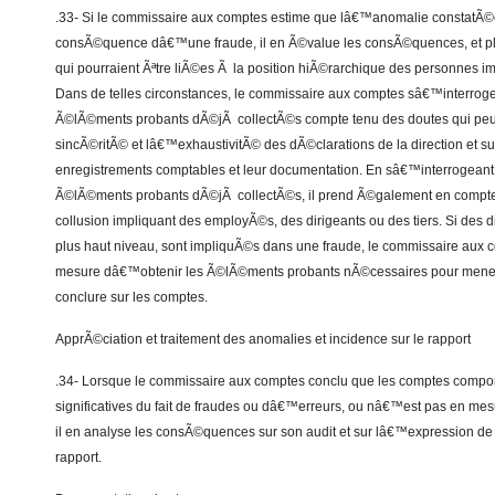
.33- Si le commissaire aux comptes estime que lâ€™anomalie constatÃ©e e
consÃ©quence dâ€™une fraude, il en Ã©value les consÃ©quences, et plu
qui pourraient Ãªtre liÃ©es Ã la position hiÃ©rarchique des personnes i
Dans de telles circonstances, le commissaire aux comptes sâ€™interroge
Ã©lÃ©ments probants dÃ©jÃ collectÃ©s compte tenu des doutes qui peuv
sincÃ©ritÃ© et lâ€™exhaustivitÃ© des dÃ©clarations de la direction et s
enregistrements comptables et leur documentation. En sâ€™interrogeant s
Ã©lÃ©ments probants dÃ©jÃ collectÃ©s, il prend Ã©galement en compte
collusion impliquant des employÃ©s, des dirigeants ou des tiers. Si des 
plus haut niveau, sont impliquÃ©s dans une fraude, le commissaire aux 
mesure dâ€™obtenir les Ã©lÃ©ments probants nÃ©cessaires pour mener 
conclure sur les comptes.
ApprÃ©ciation et traitement des anomalies et incidence sur le rapport
.34- Lorsque le commissaire aux comptes conclu que les comptes compo
significatives du fait de fraudes ou dâ€™erreurs, ou nâ€™est pas en mesu
il en analyse les consÃ©quences sur son audit et sur lâ€™expression de
rapport.