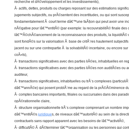
recherche et dÃ©veloppement et les investissements),
Â· actifs, dettes, produits ou charges reposant sur des estimations signif
jugements subjectifs, ou prÃ©sentent des incertitudes, ou qui sont susce
fondamentalement Ã court terme dâ€™une faÃ§on qui peut avoir une inc
nÃ©gative pour lâ€™entitÃ© (par exemple: la recouvrabilitÃ© finale des
lâ€™Ã©chÃ©ancement de la reconnaissance des produits, la liquiditÃ© 
sont fondÃ©s sur la valorisation Ã base de critÃ¨res hautement subject
jacent ou sur une contrepartie Ã la solvabilitÃ© incertaine, ou encore sur
coÃ»ts),
Â· transactions significatives avec des parties liÃ©es, inhabituelles en r
Â· transactions significatives avec des parties liÃ©es non auditÃ©es ou 
auditeur,
Â· transactions significatives, inhabituelles ou trÃ¨s complexes (particuliÃ
dâ€™annÃ©e) qui posent problÃ¨me au regard de la prÃ©Ã©minence du f
Â· comptes bancaires importants, filiales ou succursales dans des paradis 
opÃ©rationnelle claire,
Â· structure organisationnelle trÃ¨s complexe comprenant un nombre impo
dâ€™entitÃ©s
juridique
s, de niveaux dâ€™autoritÃ© au sein de la direc
contractuels sans rapport apparent avec les besoins de lâ€™activitÃ©,
Â· difficultÃ© Ã dÃ©terminer lâ€™organisation ou les personnes qui cont