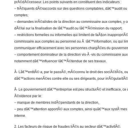
prÃ©dÃ©cesseur. Les points suivants en constituent des indicateurs :
– frÃ©quents dÃ©saccords sur des questions comptables, dâ€™audit ou
comptes;
– demandes irrÃ©alistes de la direction au commissaire aux comptes, y c
dÃ©lai sur la finalisation de lâ€™audit ou lâ€™Ã©mission du rapport;
– restrictions formelles ou informelles qui limitent de faÃ§on inappropr
commissaire aux comptes au personnel ou Ã lâ€™information, ou qui limit
communiquer efficacement avec les personnes chargÃ©es du gouverne
– comportement dominateur de la direction vis-Ã -vis du commissaire aux
notamment dâ€™influencer lâ€™Ã©tendue de ses travaux.
Â· Lâ€™entitÃ© a, par le passÃ©, mÃ©connu le droit des sociÃ©tÃ©s, ou 
dâ€™actions menÃ©es contre elle ou ses dirigeants, pour irrÃ©gularitÃ
Â· Le gouvernement dâ€™entreprise est peu structurÃ© et inefficace, ce q
Ã©vidence par le:
– manque de membres indÃ©pendants de la direction,
– peu dâ€™attention apportÃ© aux comptes, ainsi quâ€™aux systÃ¨mes c
interne.
2. Les facteurs de risque de fraudes liÃ©s au secteur dâ€™activitÃ©.