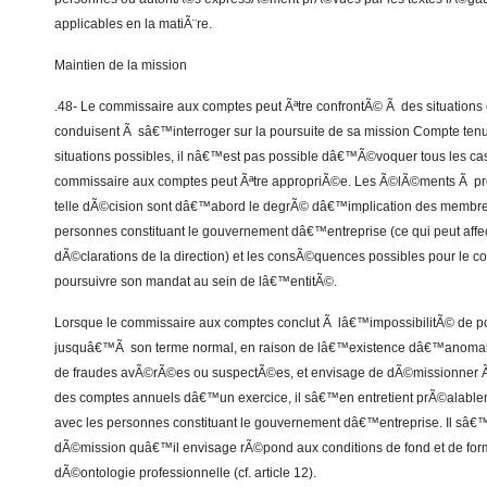
applicables en la matiÃ¨re.
Maintien de la mission
.48- Le commissaire aux comptes peut Ãªtre confrontÃ© Ã des situations 
conduisent Ã sâ€™interroger sur la poursuite de sa mission Compte tenu
situations possibles, il nâ€™est pas possible dâ€™Ã©voquer tous les ca
commissaire aux comptes peut Ãªtre appropriÃ©e. Les Ã©lÃ©ments Ã p
telle dÃ©cision sont dâ€™abord le degrÃ© dâ€™implication des membres
personnes constituant le gouvernement dâ€™entreprise (ce qui peut affect
dÃ©clarations de la direction) et les consÃ©quences possibles pour le 
poursuivre son mandat au sein de lâ€™entitÃ©.
Lorsque le commissaire aux comptes conclut Ã lâ€™impossibilitÃ© de po
jusquâ€™Ã son terme normal, en raison de lâ€™existence dâ€™anomalies
de fraudes avÃ©rÃ©es ou suspectÃ©es, et envisage de dÃ©missionner 
des comptes annuels dâ€™un exercice, il sâ€™en entretient prÃ©alableme
avec les personnes constituant le gouvernement dâ€™entreprise. Il sâ€™
dÃ©mission quâ€™il envisage rÃ©pond aux conditions de fond et de fo
dÃ©ontologie professionnelle (cf. article 12).