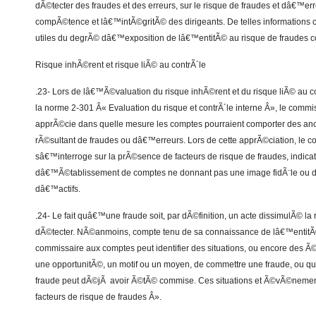
dÃ©tecter des fraudes et des erreurs, sur le risque de fraudes et dâ€™err
compÃ©tence et lâ€™intÃ©gritÃ© des dirigeants. De telles informations c
utiles du degrÃ© dâ€™exposition de lâ€™entitÃ© au risque de fraudes co
Risque inhÃ©rent et risque liÃ© au contrÃ´le
.23- Lors de lâ€™Ã©valuation du risque inhÃ©rent et du risque liÃ© au
la norme 2-301 Â« Evaluation du risque et contrÃ´le interne Â», le comm
apprÃ©cie dans quelle mesure les comptes pourraient comporter des anom
rÃ©sultant de fraudes ou dâ€™erreurs. Lors de cette apprÃ©ciation, le 
sâ€™interroge sur la prÃ©sence de facteurs de risque de fraudes, indicat
dâ€™Ã©tablissement de comptes ne donnant pas une image fidÃ¨le ou
dâ€™actifs.
.24- Le fait quâ€™une fraude soit, par dÃ©finition, un acte dissimulÃ© la r
dÃ©tecter. NÃ©anmoins, compte tenu de sa connaissance de lâ€™entitÃ© 
commissaire aux comptes peut identifier des situations, ou encore des 
une opportunitÃ©, un motif ou un moyen, de commettre une fraude, ou q
fraude peut dÃ©jÃ avoir Ã©tÃ© commise. Ces situations et Ã©vÃ©nement
facteurs de risque de fraudes Â».