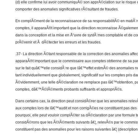
(d) elle confirme lui avoir communiquÃ© son apprÃ©ciation sur le risque
comporter des anomalies significatives rÃ©sultant de fraudes.
En complÃ©ment de la reconnaissance de sa responsabilitÃ© en matiÃ
comptes, il apparaÃ®t important que la direction reconnaisse Ã©galement 
dans la conception et la mise en Å“uvre de systÃ¨mes comptable et de co
prÃ©venir et Ã dÃ©tecter les erreurs et les fraudes.
.37- La direction Ã©tant responsable de la correction des anomalies affect
apparaÃ®t important que le commissaire aux comptes obtienne de sa par
sur le fait quâ€™elle considÃ¨re que lâ€™effet estimÃ© des anomalies 
tant individuellement que globalement, significatif sur les comptes pris d
Ã©videmment, une telle dÃ©claration ne remplace pas lâ€™obtention, pa
comptes, dâ€™Ã©lÃ©ments probants suffisants et appropriÃ©s.
Dans certains cas, la direction peut considÃ©rer que les anomalies rele
aux comptes lors de lâ€™audit et non corrigÃ©es ne constituent pas de
pourquoi, elle peut vouloir complÃ©ter sa dÃ©claration par une formule t
considÃ©rons que les Ã©lÃ©ments suivants â€¦, relevÃ©s par le commis
constituent pas des anomalies pour les raisons suivantes â€¦ (description