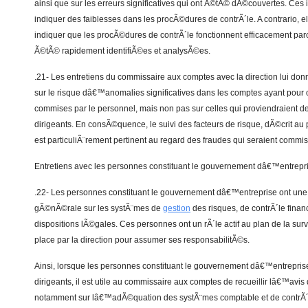
ainsi que sur les erreurs significatives qui ont Ã©tÃ© dÃ©couvertes. Ces
indiquer des faiblesses dans les procÃ©dures de contrÃ´le. A contrario,
indiquer que les procÃ©dures de contrÃ´le fonctionnent efficacement par
Ã©tÃ© rapidement identifiÃ©es et analysÃ©es.
.21- Les entretiens du commissaire aux comptes avec la direction lui donn
sur le risque dâ€™anomalies significatives dans les comptes ayant pour 
commises par le personnel, mais non pas sur celles qui proviendraient d
dirigeants. En consÃ©quence, le suivi des facteurs de risque, dÃ©crit au 
est particuliÃ¨rement pertinent au regard des fraudes qui seraient commis
Entretiens avec les personnes constituant le gouvernement dâ€™entrepr
.22- Les personnes constituant le gouvernement dâ€™entreprise ont une
gÃ©nÃ©rale sur les systÃ¨mes de
gestion
des risques, de contrÃ´le financ
dispositions lÃ©gales. Ces personnes ont un rÃ´le actif au plan de la su
place par la direction pour assumer ses responsabilitÃ©s.
Ainsi, lorsque les personnes constituant le gouvernement dâ€™entreprise
dirigeants, il est utile au commissaire aux comptes de recueillir lâ€™avi
notamment sur lâ€™adÃ©quation des systÃ¨mes comptable et de contrÃ´l