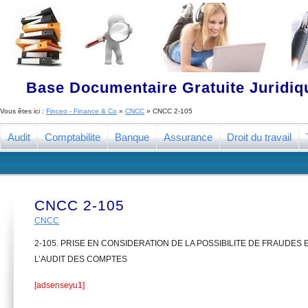
Base Documentaire Gratuite Juridi
Vous êtes ici :
Finceo - Finance & Co
»
CNCC
»
CNCC 2-105
Audit
Comptabilite
Banque
Assurance
Droit du travail
CNCC 2-105
CNCC
2-105. PRISE EN CONSIDERATION DE LA POSSIBILITE DE FRAUDES
L’AUDIT DES COMPTES
[adsenseyu1]