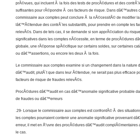
prÃ©vues, qui incluent Ã la fois des tests de procÃ©dures et des contrÃ´le
suffisantes pour rÃ©pondre Ã ces facteurs de risque. Dans dâ€™autres c
commissaire aux comptes peut conclure Ã la nÃ©cessitÃ© de modifier la n
lâ€™Ã©tendue des contrÃ´les substantifs, pour prendre en compte les fac
relevÃ©s. Dans de tels cas, il se demande si son apprÃ©ciation du ris
significatives dans les comptes nÃ©cessite, en terme de procÃ©dures 
globale, une rÃ©ponse spÃ©cifique sur certains soldes, sur certaines 
ou dâ€™assertions, ou encore les deux Ã la fois.
Le commissaire aux comptes examine si un changement dans la nature 
dâ€™audit, plutÃ´t que dans leur Ã©tendue, ne serait pas plus efficace 
facteurs de risque de fraudes relevÃ©s.
ProcÃ©dures dâ€™audit en cas dâ€™anomalie significative probable da
de fraudes ou dâ€™erreurs
.29- Lorsque le commissaire aux comptes est confrontÃ© Ã des situations 
les comptes pourraient contenir une anomalie significative provenant
erreur, il met en Å“uvre des procÃ©dures dâ€™audit complÃ©mentaires af
le cas.