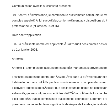
Communication avec le successeur pressenti
.49- Sâ€™il dÃ©missionne, le commissaire aux comptes communique av
comptes appelÃ© Ã lui succÃ©der, conformÃ©ment aux dispositions du
professionnelle (cf. articles 15 et 16).
Date dâ€™application
.50- La prÃ©sente norme est applicable Ã lâ€™audit des comptes des e
du 1er janvier 2003.
Annexes
Annexe 1: Exemples de facteurs de risque dâ€™anomalies provenant de
Les facteurs de risque de fraudes Ã©voquÃ©s dans la prÃ©sente annexe
habituellement rencontrÃ©s par les commissaires aux comptes dans un ce
Il convient toutefois de prÃ©ciser que ces facteurs de risque ne constit
exhaustifs, qui ne sont pas susceptibles dâ€™Ãªtre prÃ©sents lors de ch
Il est rappelÃ© que le commissaire aux comptes exerce son jugement pr
prend en compte les facteurs significatifs de risque de fraudes, individu