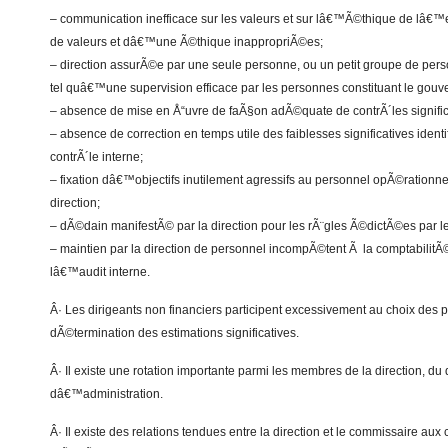
– communication inefficace sur les valeurs et sur lâ€™Ã©thique de lâ€
de valeurs et dâ€™une Ã©thique inappropriÃ©es;
– direction assurÃ©e par une seule personne, ou un petit groupe de pers
tel quâ€™une supervision efficace par les personnes constituant le gou
– absence de mise en Å“uvre de faÃ§on adÃ©quate de contrÃ´les significat
– absence de correction en temps utile des faiblesses significatives ident
contrÃ´le interne;
– fixation dâ€™objectifs inutilement agressifs au personnel opÃ©rationne
direction;
– dÃ©dain manifestÃ© par la direction pour les rÃ¨gles Ã©dictÃ©es par l
– maintien par la direction de personnel incompÃ©tent Ã la comptabilit
lâ€™audit interne.
Â· Les dirigeants non financiers participent excessivement au choix des 
dÃ©termination des estimations significatives.
Â· Il existe une rotation importante parmi les membres de la direction, du 
dâ€™administration.
Â· Il existe des relations tendues entre la direction et le commissaire au