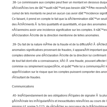
.38- Le commissaire aux comptes peut fixer un montant en dessous duqu
dÃ©celÃ©es lors de lâ€™audit nâ€™ont pas besoin dâ€™Ãªtre recensÃ©
cumul de tels montants ne peut en aucun cas avoir dâ€™incidence signifi
Ce faisant, il prend en compte le fait que la dÃ©termination dâ€™un seuil
des Ã©lÃ©ments Ã la fois qualitatifs et quantitatifs, et que des anomalie
nÃ©anmoins avoir une incidence significative sur les comptes. Il nâ€™e
dÃ©claration Ã©crite de la direction mentionne de telles anomalies.
.39- Du fait de la nature mÃªme de la fraude et de la difficultÃ© Ã dÃ©te
anomalies significatives provenant de fraudes, il apparaÃ®t important q
comptes obtienne une dÃ©claration Ã©crite de la direction lui confirma
de tout fait dont elle a connaissance, liÃ© Ã une fraude, pouvant affect
commise ou simplement suspectÃ©e, et quâ€™elle lui a communiquÃ© le
apprÃ©ciation sur le risque que les comptes puissent comporter des anoma
rÃ©sultant de fraudes.
Communications
.40- IndÃ©pendamment de ses obligations lÃ©gales de signaler Ã la p
gÃ©nÃ©rale les irrÃ©gularitÃ©s et inexactitudes relevÃ©es au cours de 
mission (cf. norme 5-112), de rÃ©vÃ©ler au procureur de la RÃ©publique l