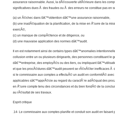
assurance raisonnable. Aussi, la dÃ©couverte ultÃ©rieure dans les co
significatives dues Ã des fraudes ou Ã des erreurs ne constitue pas en so
(a) un Ã©chec dans lâ€™obtention dâ€™une assurance raisonnable,
(b) une inadÃ©quation de la planification, de la mise en Å“uvre de la mis
exercÃ©,
(c) un manque de compÃ©tence et de diligence, ou
(d) une mauvaise application des normes dâ€™audit.
Il en est notamment ainsi de certains types dâ€™anomalies intentionnell
collusion entre un ou plusieurs dirigeants, des personnes constituant le
dâ€™entreprise, des employÃ©s ou des tiers, ou impliquant lâ€™utilisati
et que les procÃ©dures dâ€™audit peuvent se rÃ©vÃ©ler inefficaces Ã dÃ
si le commissaire aux comptes a effectuÃ© un audit en conformitÃ© avec
applicables sâ€™apprÃ©cie au regard du caractÃ¨re adÃ©quat des pro
en Å“uvre compte tenu des circonstances et du bien fondÃ© de la conclu
au rÃ©sultat de ses travaux.
Esprit critique
.14- Le commissaire aux comptes planifie et conduit son audit en faisant 