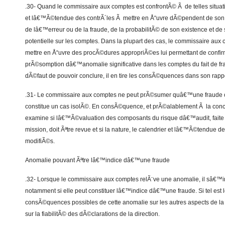
.30- Quand le commissaire aux comptes est confrontÃ© Ã de telles situatio
et lâ€™Ã©tendue des contrÃ´les Ã mettre en Å“uvre dÃ©pendent de son 
de lâ€™erreur ou de la fraude, de la probabilitÃ© de son existence et de 
potentielle sur les comptes. Dans la plupart des cas, le commissaire aux
mettre en Å“uvre des procÃ©dures appropriÃ©es lui permettant de confir
prÃ©somption dâ€™anomalie significative dans les comptes du fait de f
dÃ©faut de pouvoir conclure, il en tire les consÃ©quences dans son rappo
.31- Le commissaire aux comptes ne peut prÃ©sumer quâ€™une fraude 
constitue un cas isolÃ©. En consÃ©quence, et prÃ©alablement Ã la conclu
examine si lâ€™Ã©valuation des composants du risque dâ€™audit, faite lo
mission, doit Ãªtre revue et si la nature, le calendrier et lâ€™Ã©tendue de
modifiÃ©s.
Anomalie pouvant Ãªtre lâ€™indice dâ€™une fraude
.32- Lorsque le commissaire aux comptes relÃ¨ve une anomalie, il sâ€™in
notamment si elle peut constituer lâ€™indice dâ€™une fraude. Si tel est l
consÃ©quences possibles de cette anomalie sur les autres aspects de la mi
sur la fiabilitÃ© des dÃ©clarations de la direction.