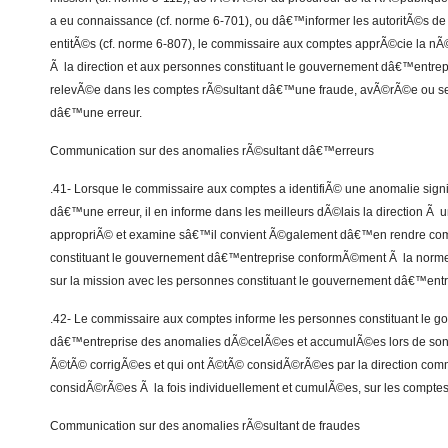
a eu connaissance (cf. norme 6-701), ou dâ€™informer les autoritÃ©s de 
entitÃ©s (cf. norme 6-807), le commissaire aux comptes apprÃ©cie la 
Ã la direction et aux personnes constituant le gouvernement dâ€™entrep
relevÃ©e dans les comptes rÃ©sultant dâ€™une fraude, avÃ©rÃ©e ou s
dâ€™une erreur.
Communication sur des anomalies rÃ©sultant dâ€™erreurs
.41- Lorsque le commissaire aux comptes a identifiÃ© une anomalie signif
dâ€™une erreur, il en informe dans les meilleurs dÃ©lais la direction Ã
appropriÃ© et examine sâ€™il convient Ã©galement dâ€™en rendre co
constituant le gouvernement dâ€™entreprise conformÃ©ment Ã la nor
sur la mission avec les personnes constituant le gouvernement dâ€™entr
.42- Le commissaire aux comptes informe les personnes constituant le 
dâ€™entreprise des anomalies dÃ©celÃ©es et accumulÃ©es lors de son
Ã©tÃ© corrigÃ©es et qui ont Ã©tÃ© considÃ©rÃ©es par la direction comme
considÃ©rÃ©es Ã la fois individuellement et cumulÃ©es, sur les comptes
Communication sur des anomalies rÃ©sultant de fraudes