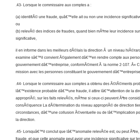
.43- Lorsque le commissaire aux comptes a :
(a) identifiÃ© une fraude, quâ€™elle ait ou non une incidence significativ
ou
(b) relevÃ© des indices de fraudes, quand bien mÃªme leur incidence sur
significative,
il en informe dans les meilleurs dÃ©lais la direction Ã un niveau hiÃ©ra
examine sâ€™il convient Ã©galement dâ€™en rendre compte aux person
gouvernement dâ€™entreprise, conformÃ©ment Ã la norme 2-107. Â« C
mission avec les personnes constituant le gouvernement dâ€™entreprise
.44- Lorsque le commissaire aux comptes a obtenu des Ã©lÃ©ments prob
lâ€™existence probable dâ€™une fraude, il attire lâ€™attention de la dir
appropriÃ©, sur les faits relevÃ©s, mÃªme si ceux-ci peuvent Ãªtre co
consÃ©quence La dÃ©termination du niveau appropriÃ© de direction tien
circonstances, dâ€™une collusion Ã©ventuelle ou de lâ€™implication 
la direction.
.45- Lorsquâ€™il conclut que lâ€™anomalie relevÃ©e est, ou peut Ãªtre
fraude, et que cette anomalie peut avoir une incidence significative sur 