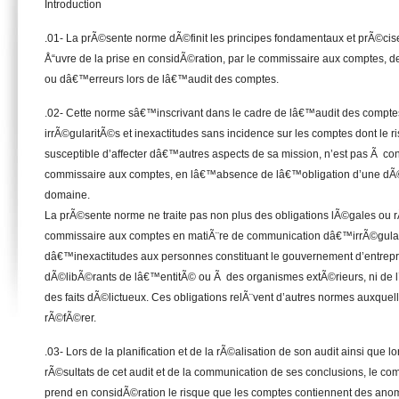
Introduction
.01- La prÃ©sente norme dÃ©finit les principes fondamentaux et prÃ©cis
Å“uvre de la prise en considÃ©ration, par le commissaire aux comptes, de
ou dâ€™erreurs lors de lâ€™audit des comptes.
.02- Cette norme sâ€™inscrivant dans le cadre de lâ€™audit des comptes
irrÃ©gularitÃ©s et inexactitudes sans incidence sur les comptes dont le 
susceptible d’affecter dâ€™autres aspects de sa mission, n’est pas Ã co
commissaire aux comptes, en lâ€™absence de lâ€™obligation d’une dÃ
domaine.
La prÃ©sente norme ne traite pas non plus des obligations lÃ©gales ou
commissaire aux comptes en matiÃ¨re de communication dâ€™irrÃ©gula
dâ€™inexactitudes aux personnes constituant le gouvernement d’entrepr
dÃ©libÃ©rants de lâ€™entitÃ© ou Ã des organismes extÃ©rieurs, ni de l
des faits dÃ©lictueux. Ces obligations relÃ¨vent d’autres normes auxquell
rÃ©fÃ©rer.
.03- Lors de la planification et de la rÃ©alisation de son audit ainsi que
rÃ©sultats de cet audit et de la communication de ses conclusions, le c
prend en considÃ©ration le risque que les comptes contiennent des anoma