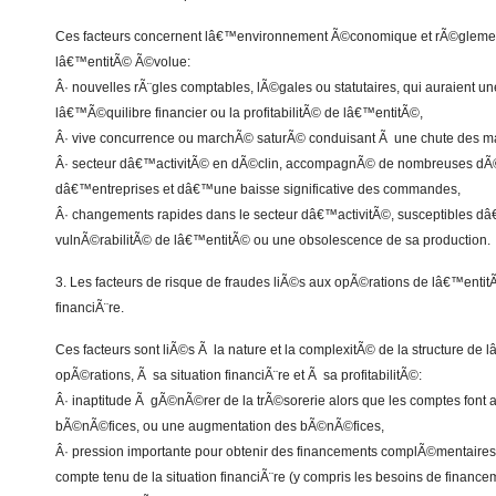
Ces facteurs concernent lâ€™environnement Ã©conomique et rÃ©glemen
lâ€™entitÃ© Ã©volue:
Â· nouvelles rÃ¨gles comptables, lÃ©gales ou statutaires, qui auraient u
lâ€™Ã©quilibre financier ou la profitabilitÃ© de lâ€™entitÃ©,
Â· vive concurrence ou marchÃ© saturÃ© conduisant Ã une chute des m
Â· secteur dâ€™activitÃ© en dÃ©clin, accompagnÃ© de nombreuses dÃ©
dâ€™entreprises et dâ€™une baisse significative des commandes,
Â· changements rapides dans le secteur dâ€™activitÃ©, susceptibles 
vulnÃ©rabilitÃ© de lâ€™entitÃ© ou une obsolescence de sa production.
3. Les facteurs de risque de fraudes liÃ©s aux opÃ©rations de lâ€™entitÃ
financiÃ¨re.
Ces facteurs sont liÃ©s Ã la nature et la complexitÃ© de la structure de 
opÃ©rations, Ã sa situation financiÃ¨re et Ã sa profitabilitÃ©:
Â· inaptitude Ã gÃ©nÃ©rer de la trÃ©sorerie alors que les comptes font
bÃ©nÃ©fices, ou une augmentation des bÃ©nÃ©fices,
Â· pression importante pour obtenir des financements complÃ©mentaires 
compte tenu de la situation financiÃ¨re (y compris les besoins de finance