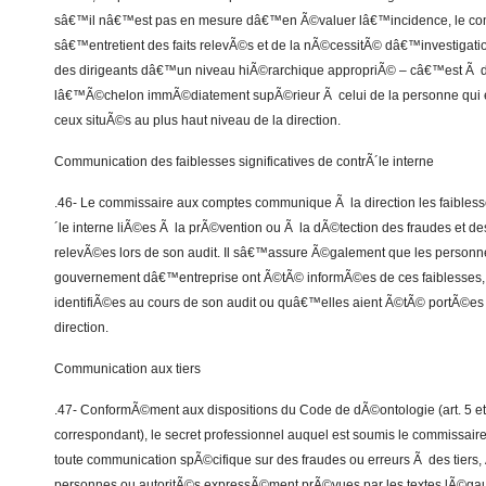
sâ€™il nâ€™est pas en mesure dâ€™en Ã©valuer lâ€™incidence, le co
sâ€™entretient des faits relevÃ©s et de la nÃ©cessitÃ© dâ€™investiga
des dirigeants dâ€™un niveau hiÃ©rarchique appropriÃ© – câ€™est Ã d
lâ€™Ã©chelon immÃ©diatement supÃ©rieur Ã celui de la personne qui e
ceux situÃ©s au plus haut niveau de la direction.
Communication des faiblesses significatives de contrÃ´le interne
.46- Le commissaire aux comptes communique Ã la direction les faiblesse
´le interne liÃ©es Ã la prÃ©vention ou Ã la dÃ©tection des fraudes et de
relevÃ©es lors de son audit. Il sâ€™assure Ã©galement que les personne
gouvernement dâ€™entreprise ont Ã©tÃ© informÃ©es de ces faiblesses, 
identifiÃ©es au cours de son audit ou quâ€™elles aient Ã©tÃ© portÃ©es 
direction.
Communication aux tiers
.47- ConformÃ©ment aux dispositions du Code de dÃ©ontologie (art. 5 et 
correspondant), le secret professionnel auquel est soumis le commissa
toute communication spÃ©cifique sur des fraudes ou erreurs Ã des tiers,
personnes ou autoritÃ©s expressÃ©ment prÃ©vues par les textes lÃ©gau