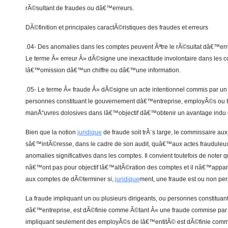
rÃ©sultant de fraudes ou dâ€™erreurs.
DÃ©finition et principales caractÃ©ristiques des fraudes et erreurs
.04- Des anomalies dans les comptes peuvent Ãªtre le rÃ©sultat dâ€™err
Le terme Â« erreur Â» dÃ©signe une inexactitude involontaire dans les c
lâ€™omission dâ€™un chiffre ou dâ€™une information.
.05- Le terme Â« fraude Â» dÃ©signe un acte intentionnel commis par un 
personnes constituant le gouvernement dâ€™entreprise, employÃ©s ou ti
manÅ“uvres dolosives dans lâ€™objectif dâ€™obtenir un avantage indu o
Bien que la notion
juridique
de fraude soit trÃ¨s large, le commissaire au
sâ€™intÃ©resse, dans le cadre de son audit, quâ€™aux actes frauduleu
anomalies significatives dans les comptes. Il convient toutefois de noter q
nâ€™ont pas pour objectif lâ€™altÃ©ration des comptes et il nâ€™appar
aux comptes de dÃ©terminer si,
juridique
ment, une fraude est ou non pe
La fraude impliquant un ou plusieurs dirigeants, ou personnes constitua
dâ€™entreprise, est dÃ©finie comme Ã©tant Â« une fraude commise par la
impliquant seulement des employÃ©s de lâ€™entitÃ© est dÃ©finie comm