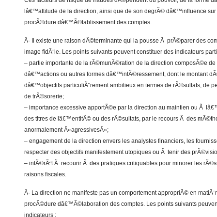
Ces facteurs de risque de fraudes dÃ©pendent du pouvoir, de la forme d
lâ€™attitude de la direction, ainsi que de son degrÃ© dâ€™influence sur le
procÃ©dure dâ€™Ã©tablissement des comptes.
Â· Il existe une raison dÃ©terminante qui la pousse Ã prÃ©parer des c
image fidÃ¨le. Les points suivants peuvent constituer des indicateurs parti
– partie importante de la rÃ©munÃ©ration de la direction composÃ©e d
dâ€™actions ou autres formes dâ€™intÃ©ressement, dont le montant dÃ
dâ€™objectifs particuliÃ¨rement ambitieux en termes de rÃ©sultats, de p
de trÃ©sorerie;
– importance excessive apportÃ©e par la direction au maintien ou Ã lâ
des titres de lâ€™entitÃ© ou des rÃ©sultats, par le recours Ã des mÃ©t
anormalement Â«agressivesÂ»;
– engagement de la direction envers les analystes financiers, les fourniss
respecter des objectifs manifestement utopiques ou Ã tenir des prÃ©visio
– intÃ©rÃªt Ã recourir Ã des pratiques critiquables pour minorer les rÃ©
raisons fiscales.
Â· La direction ne manifeste pas un comportement appropriÃ© en matiÃ¨re
procÃ©dure dâ€™Ã©laboration des comptes. Les points suivants peuvent
indicateurs :