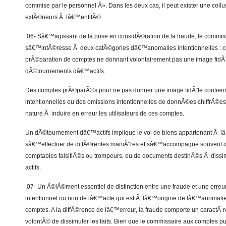
commise par le personnel Â». Dans les deux cas, il peut exister une collu
extÃ©rieurs Ã lâ€™entitÃ©.
.06- Sâ€™agissant de la prise en considÃ©ration de la fraude, le commi
sâ€™intÃ©resse Ã deux catÃ©gories dâ€™anomalies intentionnelles : ce
prÃ©paration de comptes ne donnant volontairement pas une image fidÃ¨l
dÃ©tournements dâ€™actifs.
Des comptes prÃ©parÃ©s pour ne pas donner une image fidÃ¨le contien
intentionnelles ou des omissions intentionnelles de donnÃ©es chiffrÃ©e
nature Ã induire en erreur les utilisateurs de ces comptes.
Un dÃ©tournement dâ€™actifs implique le vol de biens appartenant Ã lâ
sâ€™effectuer de diffÃ©rentes maniÃ¨res et sâ€™accompagne souvent
comptables falsifiÃ©s ou trompeurs, ou de documents destinÃ©s Ã dissimu
actifs.
.07- Un Ã©lÃ©ment essentiel de distinction entre une fraude et une erreu
intentionnel ou non de lâ€™acte qui est Ã lâ€™origine de lâ€™anomal
comptes. A la diffÃ©rence de lâ€™erreur, la fraude comporte un caractÃ¨re 
volontÃ© de dissimuler les faits. Bien que le commissaire aux comptes p