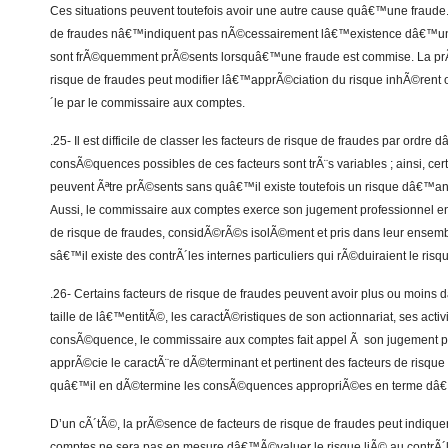
Ces situations peuvent toutefois avoir une autre cause quâ€™une fraude. A
de fraudes nâ€™indiquent pas nÃ©cessairement lâ€™existence dâ€™u
sont frÃ©quemment prÃ©sents lorsquâ€™une fraude est commise. La pr
risque de fraudes peut modifier lâ€™apprÃ©ciation du risque inhÃ©rent o
´le par le commissaire aux comptes.
.25- Il est difficile de classer les facteurs de risque de fraudes par ordr
consÃ©quences possibles de ces facteurs sont trÃ¨s variables ; ainsi, ce
peuvent Ãªtre prÃ©sents sans quâ€™il existe toutefois un risque dâ€™ano
Aussi, le commissaire aux comptes exerce son jugement professionnel en
de risque de fraudes, considÃ©rÃ©s isolÃ©ment et pris dans leur ensemb
sâ€™il existe des contrÃ´les internes particuliers qui rÃ©duiraient le risq
.26- Certains facteurs de risque de fraudes peuvent avoir plus ou moins
taille de lâ€™entitÃ©, les caractÃ©ristiques de son actionnariat, ses activ
consÃ©quence, le commissaire aux comptes fait appel Ã son jugement p
apprÃ©cie le caractÃ¨re dÃ©terminant et pertinent des facteurs de risque 
quâ€™il en dÃ©termine les consÃ©quences appropriÃ©es en terme dâ€
D’un cÃ´tÃ©, la prÃ©sence de facteurs de risque de fraudes peut indique
comptes ne sera pas en mesure dâ€™Ã©valuer le risque liÃ© au contrÃ´