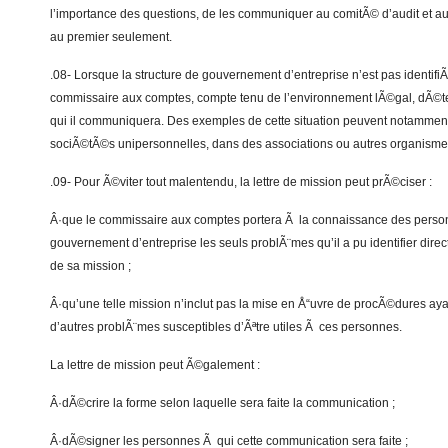
l’importance des questions, de les communiquer au comitÃ© d’audit et au 
au premier seulement.
.08- Lorsque la structure de gouvernement d’entreprise n’est pas identif
commissaire aux comptes, compte tenu de l’environnement lÃ©gal, dÃ©t
qui il communiquera. Des exemples de cette situation peuvent notammen
sociÃ©tÃ©s unipersonnelles, dans des associations ou autres organismes 
.09- Pour Ã©viter tout malentendu, la lettre de mission peut prÃ©ciser :
Â·que le commissaire aux comptes portera Ã la connaissance des person
gouvernement d’entreprise les seuls problÃ¨mes qu’il a pu identifier dire
de sa mission ;
Â·qu’une telle mission n’inclut pas la mise en Å“uvre de procÃ©dures ayant
d’autres problÃ¨mes susceptibles d’Ãªtre utiles Ã ces personnes.
La lettre de mission peut Ã©galement :
Â·dÃ©crire la forme selon laquelle sera faite la communication ;
Â·dÃ©signer les personnes Ã qui cette communication sera faite ;