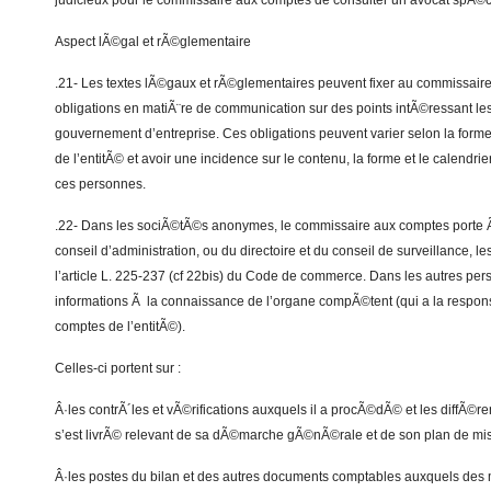
judicieux pour le commissaire aux comptes de consulter un avocat spÃ©c
Aspect lÃ©gal et rÃ©glementaire
.21- Les textes lÃ©gaux et rÃ©glementaires peuvent fixer au commissair
obligations en matiÃ¨re de communication sur des points intÃ©ressant les
gouvernement d’entreprise. Ces obligations peuvent varier selon la form
de l’entitÃ© et avoir une incidence sur le contenu, la forme et le calend
ces personnes.
.22- Dans les sociÃ©tÃ©s anonymes, le commissaire aux comptes porte 
conseil d’administration, ou du directoire et du conseil de surveillance, 
l’article L. 225-237 (cf 22bis) du Code de commerce. Dans les autres pers
informations Ã la connaissance de l’organe compÃ©tent (qui a la respons
comptes de l’entitÃ©).
Celles-ci portent sur :
Â·les contrÃ´les et vÃ©rifications auxquels il a procÃ©dÃ© et les diffÃ©r
s’est livrÃ© relevant de sa dÃ©marche gÃ©nÃ©rale et de son plan de mis
Â·les postes du bilan et des autres documents comptables auxquels des m