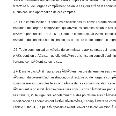
.24- La prÃ©sence du commissaire aux comptes Ã la rÃ©union du conseil
directoire ou de l’organe compÃ©tent, selon le cas, qui arrÃªte les compte
aucun cas, une approbation de ces comptes.
.25- Si le commissaire aux comptes n’assiste pas au conseil d’administrat
rÃ©union de l’organe compÃ©tent qui arrÃªte les comptes, selon le cas, i
prÃ©vue par l’article L. 823-16 du Code de commerce par Ã©crit, le plus t
rÃ©union du conseil d’administration, du directoire ou de l’organe compÃ
.26- Toute communication Ã©crite du commissaire aux comptes est nor
prÃ©sident, en prÃ©cisant qu’elle doit Ãªtre transmise au conseil d’admini
l’organe compÃ©tent, selon le cas.
.27- Dans le cas oÃ¹ il n’aurait pas Ã©tÃ© en mesure de terminer ses tra
rÃ©union du conseil d’administration, du directoire ou de l’organe compÃ©
commissaire aux comptes fera connaÃ®tre dans sa communication cette 
rÃ©servant la possibilitÃ© d’exprimer ses conclusions dÃ©finitives par la
ses travaux, s’il le juge utile, et notamment si des points majeurs nÃ©ces
modification des comptes ont Ã©tÃ© dÃ©tectÃ©s, il complÃ©tera sa com
l’article L. 823-16, le plus tÃ´t possible avant l’envoi de la convocatio