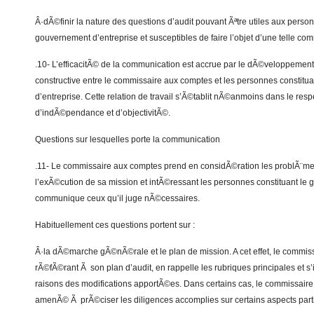
Â·dÃ©finir la nature des questions d’audit pouvant Ãªtre utiles aux person
gouvernement d’entreprise et susceptibles de faire l’objet d’une telle co
.10- L’efficacitÃ© de la communication est accrue par le dÃ©veloppement 
constructive entre le commissaire aux comptes et les personnes constitu
d’entreprise. Cette relation de travail s’Ã©tablit nÃ©anmoins dans le resp
d’indÃ©pendance et d’objectivitÃ©.
Questions sur lesquelles porte la communication
.11- Le commissaire aux comptes prend en considÃ©ration les problÃ¨me
l’exÃ©cution de sa mission et intÃ©ressant les personnes constituant le 
communique ceux qu’il juge nÃ©cessaires.
Habituellement ces questions portent sur :
Â·la dÃ©marche gÃ©nÃ©rale et le plan de mission. A cet effet, le commis
rÃ©fÃ©rant Ã son plan d’audit, en rappelle les rubriques principales et s’il 
raisons des modifications apportÃ©es. Dans certains cas, le commissaire
amenÃ© Ã prÃ©ciser les diligences accomplies sur certains aspects partic