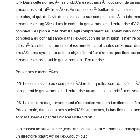
.04- Dans cette norme, Â« les problÃ¨mes apparus Ã l’occasion de sa mi
personnes sont intÃ©ressÃ©es Â» sont ceux rÃ©sultant de sa mission, et
comptes, et qui, de l’avis du commissaire aux comptes, sont Ã la fois impo
personnes chargÃ©es dans le cadre du gouvernement d’entreprise d’Ã©tab
comptes. Les problÃ¨mes dont il s’agit comprennent seulement ceux dont
comptes a eu connaissance dans l’exÃ©cution de sa mission. Il n’entre p
effectuÃ©e selon les normes professionnelles applicables en France, de 
procÃ©dures ayant pour unique objet d’identifier d’autres questions suscep
personnes constituant le gouvernement d’entreprise.
Personnes concernÃ©es
.05- Le commissaire aux comptes dÃ©termine quelles sont, dans l’entitÃ©
constituent le gouvernement d’entreprise auxquelles les problÃ¨mes se
.06- La structure du gouvernement d’entreprise varie en fonction de la f
Par exemple, dans certaines sociÃ©tÃ©s anonymes, la fonction de supervi
sont assumÃ©es par des organes diffÃ©rents :
-Un conseil de surveillance (avec des fonctions entiÃ¨rement ou princip
un directoire (chargÃ© de l’exÃ©cutif) ou ;