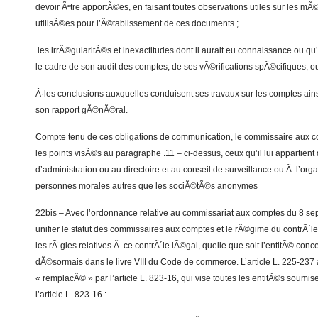
devoir Ãªtre apportÃ©es, en faisant toutes observations utiles sur les m
utilisÃ©es pour l’Ã©tablissement de ces documents ;
.les irrÃ©gularitÃ©s et inexactitudes dont il aurait eu connaissance ou qu
le cadre de son audit des comptes, de ses vÃ©rifications spÃ©cifiques, o
Â·les conclusions auxquelles conduisent ses travaux sur les comptes ains
son rapport gÃ©nÃ©ral.
Compte tenu de ces obligations de communication, le commissaire aux 
les points visÃ©s au paragraphe .11 – ci-dessus, ceux qu’il lui appartie
d’administration ou au directoire et au conseil de surveillance ou Ã l’o
personnes morales autres que les sociÃ©tÃ©s anonymes
22bis – Avec l’ordonnance relative au commissariat aux comptes du 8 se
unifier le statut des commissaires aux comptes et le rÃ©gime du contrÃ´l
les rÃ¨gles relatives Ã ce contrÃ´le lÃ©gal, quelle que soit l’entitÃ© conc
dÃ©sormais dans le livre VIII du Code de commerce. L’article L. 225-23
« remplacÃ© » par l’article L. 823-16, qui vise toutes les entitÃ©s soumi
l’article L. 823-16 :