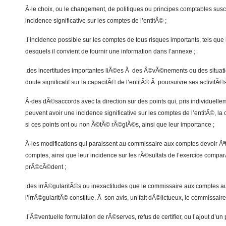
Â·le choix, ou le changement, de politiques ou principes comptables susc
incidence significative sur les comptes de l’entitÃ© ;
.l’incidence possible sur les comptes de tous risques importants, tels que l
desquels il convient de fournir une information dans l’annexe ;
.des incertitudes importantes liÃ©es Ã des Ã©vÃ©nements ou des situatio
doute significatif sur la capacitÃ© de l’entitÃ© Ã poursuivre ses activitÃ©s
Â·des dÃ©saccords avec la direction sur des points qui, pris individuell
peuvent avoir une incidence significative sur les comptes de l’entitÃ©, 
si ces points ont ou non Ã©tÃ© rÃ©glÃ©s, ainsi que leur importance ;
Â·les modifications qui paraissent au commissaire aux comptes devoir Ã
comptes, ainsi que leur incidence sur les rÃ©sultats de l’exercice compa
prÃ©cÃ©dent ;
.des irrÃ©gularitÃ©s ou inexactitudes que le commissaire aux comptes a
l’irrÃ©gularitÃ© constitue, Ã son avis, un fait dÃ©lictueux, le commissair
.l’Ã©ventuelle formulation de rÃ©serves, refus de certifier, ou l’ajout d’