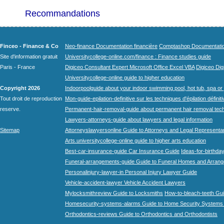
Recommandations
Finceo - Finance & Co
Neo-finance Documentation financière
Comptashop Documentation 
Site d'information gratuit
Universitycollege-online.com/finance : Finance studies guide
Paris - France
Digiceo Consultant Expert Microsoft Office Excel VBA
Digiceo Digi
Universitycollege-online guide to higher education
Copyright 2026
Indoorpoolguide about your indoor swimming pool, hot tub, spa or 
Tout droit de reproduction
Mon-guide-epilation-definitive sur les techniques d'épilation définit
reserve.
Permanent-hair-removal-guide about permanent hair removal tec
Lawyers-attorneys-guide about lawyers and legal information
Sitemap
Attorneyslawyersonline Guide to Attorneys and Legal Representa
Arts.universitycollege-online guide to higher arts education
Best-car-insurance-guide Car Insurance Guide
Ideas-for-birthday
Funeral-arrangements-guide Guide to Funeral Homes and Arran
Personalinjury-lawyer-in Personal Injury Lawyer Guide
Vehicle-accident-lawyer Vehicle Accident Lawyers
Mylocksmithreview Guide to Locksmiths
How-to-bleach-teeth Gui
Homesecurity-systems-alarms Guide to Home Security Systems
Orthodontics-reviews Guide to Orthodontics and Orthodontists