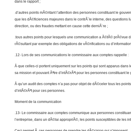
dans le rapport ;
.d’autres points mÃ©ritant l’attention des personnes constituant le gouver
que les dÃ©ficiences majeures dans le contrÃ´le interne, des questions 
direction, ou des fraudes mettant en cause cette derniÃ¨re ;
.tous autres points pour lesquels une communication a Ã©tÃ© prÃ©vue da
rÃ©sultant par exemple des obligations de vÃ©rifications ou d’information
.12- Lors de ses communications le commissaire aux comptes rappelle :
Â·que celles-ci portent uniquement sur les points qui sont apparus dans 
sa mission et pouvant Ãªtre d’intÃ©rÃªt pour les personnes constituant le
Â·qu’un audit des comptes n’a pas pour objet de dÃ©celer tous les points
d’intÃ©rÃªt pour ces personnes.
Moment de la communication
.13- Le commissaire aux comptes communique aux personnes constituan
l’entreprise, dans un dÃ©lai appropriÃ©, les points susceptibles de les in
Ceci permet Ã ces personnes de prendre les dÃ©cision qui s’imposent.