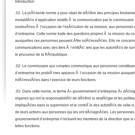
Introduction
.01- La prÃ©sente norme a pour objet de dÃ©finir des principes fondamen
modalitÃ©s d’application relatifs Ã la communication par le commissaire
soulevÃ©es Ã l’occasion de l’exÃ©cution de sa mission, aux personnes 
d’entreprise. Cette norme traite des questions propres Ã la mission du 
auxquelles ces personnes peuvent Ãªtre intÃ©ressÃ©es. Elle ne concern
communications avec des tiers Ã l’entitÃ©, tels que les autoritÃ©s de sur
le procureur de la RÃ©publique.
.02- Le commissaire aux comptes communique aux personnes constituan
d’entreprise les problÃ¨mes apparus Ã l’occasion de sa mission auxquel
intÃ©ressÃ©es dans l’exercice de leurs fonctions.
.03- Dans cette norme, le terme Â« gouvernement d’entreprise Â» dÃ©si
organes qui ont la responsabilitÃ© de dÃ©finir la stratÃ©gie et les politiqu
impliquÃ©es dans la supervision et le contrÃ´le des activitÃ©s de celle-c
de leurs actions aux personnes qui les ont dÃ©signÃ©es. Les personnes 
gouvernement d’entreprise n’incluent les membres de la direction que si c
telles fonctions.