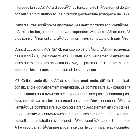
– lorsque la sociÃ©tÃ© a dissociÃ© les fonctions de PrÃ©sident et de Di
conseil d’administration et une direction gÃ©nÃ©rale (chargÃ©e de l’exÃ©
Dans d’autres sociÃ©tÃ©s anonymes, les deux fonctions sont confiÃ©es
d’Administration, ce dernier pouvant cependant Ãªtre assistÃ© de comitÃ©
plus particuliÃ¨rement chargÃ© de l’information comptable et financiÃ¨re.
Dans d’autres entitÃ©s (SARL par exemple) le gÃ©rant Ã©tant responsabl
des associÃ©s, il peut constituer Ã lui seul le gouvernement d’entrepris
telles par exemple les associations rÃ©gies par la loi de 1901, les statu
librement les organes de direction et de supervision.
.07- Cette grande diversitÃ© de situations peut rendre difficile l’identifica
constituant le gouvernement d’entreprise. Le commissaire aux comptes f
professionnel pour dÃ©terminer les personnes auxquelles communiquer
l’occasion de sa mission, en prenant en compte l’environnement lÃ©gal ai
l’entitÃ©. Le commissaire aux comptes prend Ã©galement en compte les f
responsabilitÃ©s confÃ©rÃ©es par la loi Ã ces personnes. Par exemple, 
conseil d’administration ayant constituÃ© un comitÃ© d’audit, l’interlocu
Ãªtre cet organe. NÃ©anmoins, dans ce cas, le commissaire aux comptes