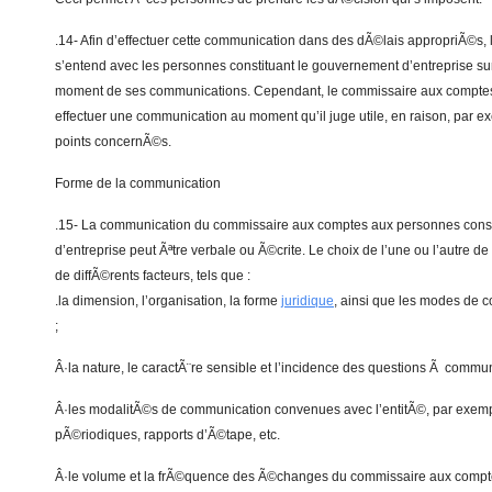
.14- Afin d’effectuer cette communication dans des dÃ©lais appropriÃ©s
s’entend avec les personnes constituant le gouvernement d’entreprise sur
moment de ses communications. Cependant, le commissaire aux compte
effectuer une communication au moment qu’il juge utile, en raison, par e
points concernÃ©s.
Forme de la communication
.15- La communication du commissaire aux comptes aux personnes const
d’entreprise peut Ãªtre verbale ou Ã©crite. Le choix de l’une ou l’autre
de diffÃ©rents facteurs, tels que :
.la dimension, l’organisation, la forme
juridique
, ainsi que les modes de 
;
Â·la nature, le caractÃ¨re sensible et l’incidence des questions Ã commun
Â·les modalitÃ©s de communication convenues avec l’entitÃ©, par exem
pÃ©riodiques, rapports d’Ã©tape, etc.
Â·le volume et la frÃ©quence des Ã©changes du commissaire aux compt