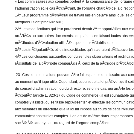
« Les commissaires aux comptes portent Ã la connaissance de l’organe 
l’administration et, le cas Ã©chÃ©ant, de l’organe chargÃ© de la direction
1Âº Leur programme gÃ©nÃ©ral de travail mis en oeuvre ainsi que les d
auxquels ils ont procÃ©dÃ© ;
2Âº Les modifications qui leur paraissent devoir Ãªtre apportÃ©es aux co
arrÃªtÃ©s ou aux autres documents comptables, en faisant toutes observat
mÃ©thodes d’Ã©valuation utilisÃ©es pour leur Ã©tablissement ;
3Âº Les irrÃ©gularitÃ©s et les inexactitudes qu’ils auraient dÃ©couvertes 
4Âº Les conclusions auxquelles conduisent les observations et rectificati
rÃ©sultats de la pÃ©riode comparÃ©s Ã ceux de la pÃ©riode prÃ©cÃ©d
.23- Ces communications peuvent Ãªtre faites par le commissaire aux c
au moment qu’il juge utile. Cependant, et puisque la loi prÃ©voit qu’il 
du conseil d’administration ou du directoire, selon le cas, qui arrÃªte les
Ã©coulÃ© (article L. 823-17 du Code de commerce), il est souhaitable q
comptes y assiste, ou se fasse reprÃ©senter, et effectue les communicati
aux membres du directoire que la loi lui impose au cours de cette rÃ©uni
communications sur les comptes. Il en est de mÃªme dans les personnes 
sociÃ©tÃ©s anonymes, au regard de l’organe compÃ©tent.