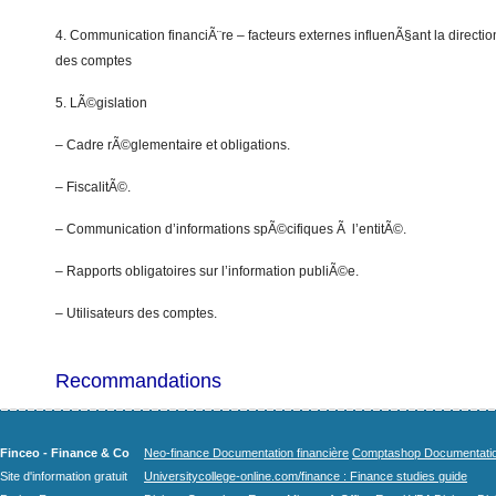
4. Communication financiÃ¨re – facteurs externes influenÃ§ant la directio
des comptes
5. LÃ©gislation
– Cadre rÃ©glementaire et obligations.
– FiscalitÃ©.
– Communication d’informations spÃ©cifiques Ã l’entitÃ©.
– Rapports obligatoires sur l’information publiÃ©e.
– Utilisateurs des comptes.
Recommandations
Finceo - Finance & Co
Neo-finance Documentation financière
Comptashop Documentation 
Site d'information gratuit
Universitycollege-online.com/finance : Finance studies guide