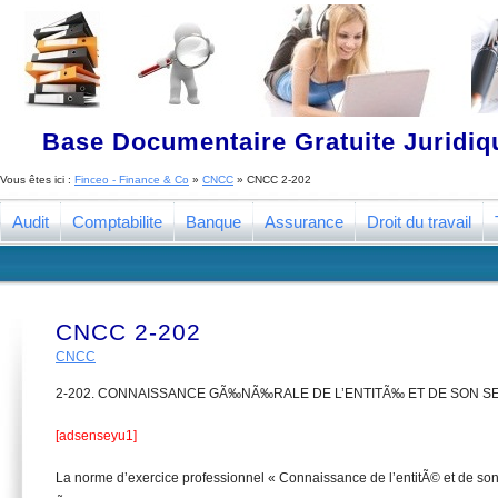
Base Documentaire Gratuite Juridi
Vous êtes ici :
Finceo - Finance & Co
»
CNCC
»
CNCC 2-202
Audit
Comptabilite
Banque
Assurance
Droit du travail
CNCC 2-202
CNCC
2-202. CONNAISSANCE GÃ‰NÃ‰RALE DE L’ENTITÃ‰ ET DE SON S
[adsenseyu1]
La norme d’exercice professionnel « Connaissance de l’entitÃ© et de so