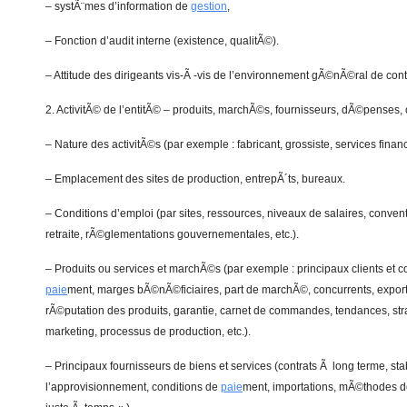
– systÃ¨mes d’information de
gestion
,
– Fonction d’audit interne (existence, qualitÃ©).
– Attitude des dirigeants vis-Ã -vis de l’environnement gÃ©nÃ©ral de cont
2. ActivitÃ© de l’entitÃ© – produits, marchÃ©s, fournisseurs, dÃ©penses,
– Nature des activitÃ©s (par exemple : fabricant, grossiste, services financi
– Emplacement des sites de production, entrepÃ´ts, bureaux.
– Conditions d’emploi (par sites, ressources, niveaux de salaires, convent
retraite, rÃ©glementations gouvernementales, etc.).
– Produits ou services et marchÃ©s (par exemple : principaux clients et co
paie
ment, marges bÃ©nÃ©ficiaires, part de marchÃ©, concurrents, exportat
rÃ©putation des produits, garantie, carnet de commandes, tendances, stra
marketing, processus de production, etc.).
– Principaux fournisseurs de biens et services (contrats Ã long terme, sta
l’approvisionnement, conditions de
paie
ment, importations, mÃ©thodes de 