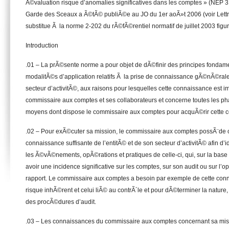
Ã©valuation risque d’anomalies significatives dans les comptes » (NEP
Garde des Sceaux a Ã©tÃ© publiÃ©e au JO du 1er aoÃ»t 2006 (voir Lett
substitue Ã la norme 2-202 du rÃ©fÃ©rentiel normatif de juillet 2003 figur
Introduction
.01 – La prÃ©sente norme a pour objet de dÃ©finir des principes fondame
modalitÃ©s d’application relatifs Ã la prise de connaissance gÃ©nÃ©rale 
secteur d’activitÃ©, aux raisons pour lesquelles cette connaissance est i
commissaire aux comptes et ses collaborateurs et concerne toutes les pha
moyens dont dispose le commissaire aux comptes pour acquÃ©rir cette con
.02 – Pour exÃ©cuter sa mission, le commissaire aux comptes possÃ¨de 
connaissance suffisante de l’entitÃ© et de son secteur d’activitÃ© afin d’
les Ã©vÃ©nements, opÃ©rations et pratiques de celle-ci, qui, sur la bas
avoir une incidence significative sur les comptes, sur son audit ou sur l
rapport. Le commissaire aux comptes a besoin par exemple de cette con
risque inhÃ©rent et celui liÃ© au contrÃ´le et pour dÃ©terminer la nature,
des procÃ©dures d’audit.
.03 – Les connaissances du commissaire aux comptes concernant sa mis