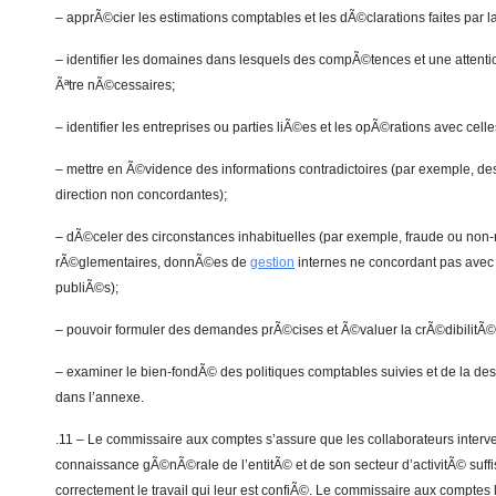
– apprÃ©cier les estimations comptables et les dÃ©clarations faites par la
– identifier les domaines dans lesquels des compÃ©tences et une attentio
Ãªtre nÃ©cessaires;
– identifier les entreprises ou parties liÃ©es et les opÃ©rations avec celle
– mettre en Ã©vidence des informations contradictoires (par exemple, de
direction non concordantes);
– dÃ©celer des circonstances inhabituelles (par exemple, fraude ou non-
rÃ©glementaires, donnÃ©es de
gestion
internes ne concordant pas avec l
publiÃ©s);
– pouvoir formuler des demandes prÃ©cises et Ã©valuer la crÃ©dibilitÃ
– examiner le bien-fondÃ© des politiques comptables suivies et de la de
dans l’annexe.
.11 – Le commissaire aux comptes s’assure que les collaborateurs interve
connaissance gÃ©nÃ©rale de l’entitÃ© et de son secteur d’activitÃ© suff
correctement le travail qui leur est confiÃ©. Le commissaire aux comptes