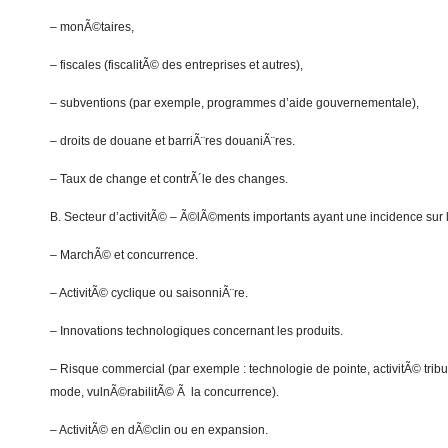
– monÃ©taires,
– fiscales (fiscalitÃ© des entreprises et autres),
– subventions (par exemple, programmes d’aide gouvernementale),
– droits de douane et barriÃ¨res douaniÃ¨res.
– Taux de change et contrÃ´le des changes.
B. Secteur d’activitÃ© – Ã©lÃ©ments importants ayant une incidence sur l
– MarchÃ© et concurrence.
– ActivitÃ© cyclique ou saisonniÃ¨re.
– Innovations technologiques concernant les produits.
– Risque commercial (par exemple : technologie de pointe, activitÃ© tr
mode, vulnÃ©rabilitÃ© Ã la concurrence).
– ActivitÃ© en dÃ©clin ou en expansion.