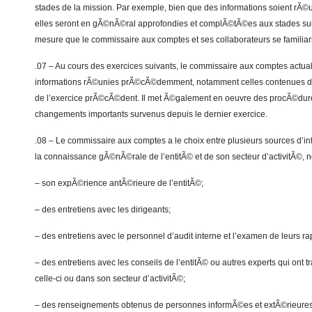
stades de la mission. Par exemple, bien que des informations soient rÃ©uni
elles seront en gÃ©nÃ©ral approfondies et complÃ©tÃ©es aux stades sui
mesure que le commissaire aux comptes et ses collaborateurs se familiari
.07 – Au cours des exercices suivants, le commissaire aux comptes actual
informations rÃ©unies prÃ©cÃ©demment, notamment celles contenues dan
de l’exercice prÃ©cÃ©dent. Il met Ã©galement en oeuvre des procÃ©dure
changements importants survenus depuis le dernier exercice.
.08 – Le commissaire aux comptes a le choix entre plusieurs sources d’i
la connaissance gÃ©nÃ©rale de l’entitÃ© et de son secteur d’activitÃ©, 
– son expÃ©rience antÃ©rieure de l’entitÃ©;
– des entretiens avec les dirigeants;
– des entretiens avec le personnel d’audit interne et l’examen de leurs ra
– des entretiens avec les conseils de l’entitÃ© ou autres experts qui ont 
celle-ci ou dans son secteur d’activitÃ©;
– des renseignements obtenus de personnes informÃ©es et extÃ©rieures 