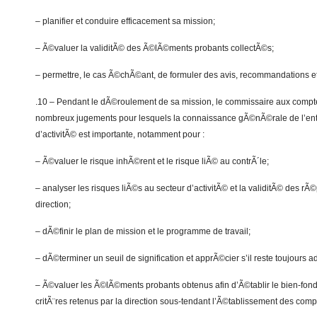
– planifier et conduire efficacement sa mission;
– Ã©valuer la validitÃ© des Ã©lÃ©ments probants collectÃ©s;
– permettre, le cas Ã©chÃ©ant, de formuler des avis, recommandations et
.10 – Pendant le dÃ©roulement de sa mission, le commissaire aux comp
nombreux jugements pour lesquels la connaissance gÃ©nÃ©rale de l’enti
d’activitÃ© est importante, notamment pour :
– Ã©valuer le risque inhÃ©rent et le risque liÃ© au contrÃ´le;
– analyser les risques liÃ©s au secteur d’activitÃ© et la validitÃ© des 
direction;
– dÃ©finir le plan de mission et le programme de travail;
– dÃ©terminer un seuil de signification et apprÃ©cier s’il reste toujours 
– Ã©valuer les Ã©lÃ©ments probants obtenus afin d’Ã©tablir le bien-fond
critÃ¨res retenus par la direction sous-tendant l’Ã©tablissement des comp