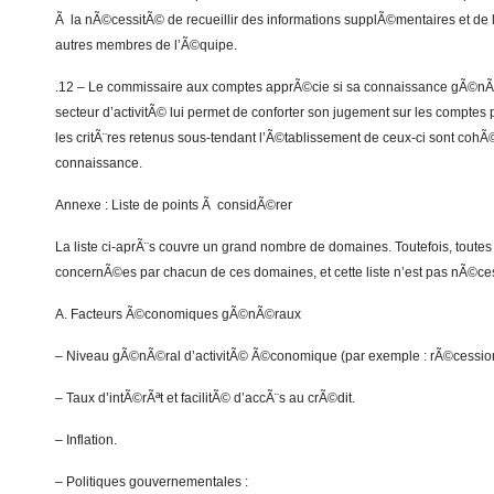
Ã la nÃ©cessitÃ© de recueillir des informations supplÃ©mentaires et de 
autres membres de l’Ã©quipe.
.12 – Le commissaire aux comptes apprÃ©cie si sa connaissance gÃ©nÃ©r
secteur d’activitÃ© lui permet de conforter son jugement sur les comptes 
les critÃ¨res retenus sous-tendant l’Ã©tablissement de ceux-ci sont cohÃ
connaissance.
Annexe : Liste de points Ã considÃ©rer
La liste ci-aprÃ¨s couvre un grand nombre de domaines. Toutefois, toutes
concernÃ©es par chacun de ces domaines, et cette liste n’est pas nÃ©ce
A. Facteurs Ã©conomiques gÃ©nÃ©raux
– Niveau gÃ©nÃ©ral d’activitÃ© Ã©conomique (par exemple : rÃ©cession
– Taux d’intÃ©rÃªt et facilitÃ© d’accÃ¨s au crÃ©dit.
– Inflation.
– Politiques gouvernementales :