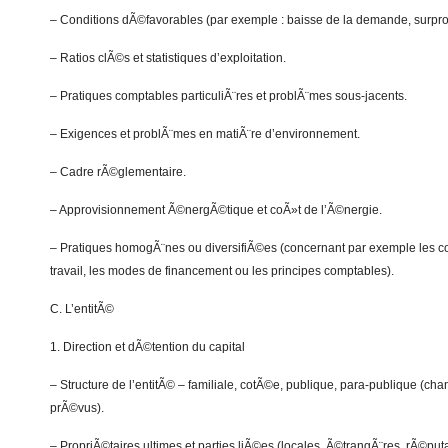
– Conditions dÃ©favorables (par exemple : baisse de la demande, surprod
– Ratios clÃ©s et statistiques d’exploitation.
– Pratiques comptables particuliÃ¨res et problÃ¨mes sous-jacents.
– Exigences et problÃ¨mes en matiÃ¨re d’environnement.
– Cadre rÃ©glementaire.
– Approvisionnement Ã©nergÃ©tique et coÃ»t de l’Ã©nergie.
– Pratiques homogÃ¨nes ou diversifiÃ©es (concernant par exemple les co
travail, les modes de financement ou les principes comptables).
C. L’entitÃ©
1. Direction et dÃ©tention du capital
– Structure de l’entitÃ© – familiale, cotÃ©e, publique, para-publique (c
prÃ©vus).
– PropriÃ©taires ultimes et parties liÃ©es (locales, Ã©trangÃ¨res, rÃ©put