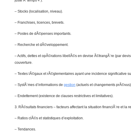
juste Ã temps « ).
– Stocks (localisation, niveau).
– Franchises, licences, brevets.
– Postes de dÃ©penses importants.
– Recherche et dÃ©veloppement.
– Actifs, dettes et opÃ©rations libellÃ©s en devise Ã©trangÃ¨re (par devi
couverture.
– Textes lÃ©gaux et rÃ©glementaires ayant une incidence significative sur
– SystÃ¨mes d’informations de
gestion
(actuels et changements prÃ©vus)
– Endettement (existence de clauses restrictives et limitatives).
3. RÃ©sultats financiers – facteurs affectant la situation financiÃ¨re et la r
– Ratios clÃ©s et statistiques d’exploitation.
– Tendances.