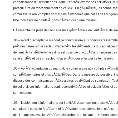
connaissance du secteur dans lequel l’entitÃ© exerce ses activitÃ©s, et
particuliÃ¨re du fonctionnement de celle-ci. En gÃ©nÃ©ral, les connaiss
commissaire aux comptes sont moins Ã©tendues que celles des dirigean
liste indicative de points Ã considÃ©rer lors d’une mission.
DÃ©marche de prise de connaissance gÃ©nÃ©rale de l’entitÃ© et de son 
.04 – Avant d’accepter le mandat, le commissaire aux comptes rassemble
prÃ©liminaires sur le secteur d’activitÃ©, les dÃ©tenteurs du capital, les 
de l’entitÃ© et dÃ©termine s’il lui est possible d’acquÃ©rir un niveau de 
cette entitÃ© et de son secteur d’activitÃ© pour effectuer cette mission.
.05 – AprÃ¨s acceptation du mandat, le commissaire aux comptes rÃ©unit
complÃ©mentaires et plus dÃ©taillÃ©es. Dans la mesure du possible, il e
dispose des connaissances nÃ©cessaires au dÃ©but de sa mission. Tou
de celle-ci, ces informations sont reconsidÃ©rÃ©es et actualisÃ©es et
sont obtenus.
.06 – L’obtention d’informations sur l’entitÃ© et son secteur d’activitÃ© e
cumulatif. Il consiste Ã rÃ©unir et Ã Ã©valuer des informations et Ã cor
ainsi acquises avec les Ã©lÃ©ments probants et les autres informations 