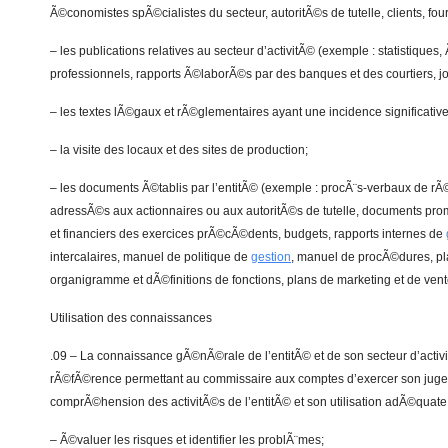
Ã©conomistes spÃ©cialistes du secteur, autoritÃ©s de tutelle, clients, fou
– les publications relatives au secteur d’activitÃ© (exemple : statistiques
professionnels, rapports Ã©laborÃ©s par des banques et des courtiers, jo
– les textes lÃ©gaux et rÃ©glementaires ayant une incidence significative 
– la visite des locaux et des sites de production;
– les documents Ã©tablis par l’entitÃ© (exemple : procÃ¨s-verbaux de r
adressÃ©s aux actionnaires ou aux autoritÃ©s de tutelle, documents pro
et financiers des exercices prÃ©cÃ©dents, budgets, rapports internes de
intercalaires, manuel de politique de
gestion
, manuel de procÃ©dures, pl
organigramme et dÃ©finitions de fonctions, plans de marketing et de ventes
Utilisation des connaissances
.09 – La connaissance gÃ©nÃ©rale de l’entitÃ© et de son secteur d’activ
rÃ©fÃ©rence permettant au commissaire aux comptes d’exercer son juge
comprÃ©hension des activitÃ©s de l’entitÃ© et son utilisation adÃ©quate a
– Ã©valuer les risques et identifier les problÃ¨mes;