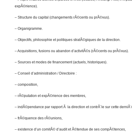
expÃ©rience).
– Structure du capital (changements rÃ©cents ou prÃ©vus).
– Organigramme.
– Objectifs, philosophie et politiques stratÃ©giques de la direction.
– Acquisitions, fusions ou abandon d’activitÃ©s (rÃ©cents ou prÃ©vus).
– Sources et modes de financement (actuels, historiques).
– Conseil d’administration / Directoire :
– composition,
– rÃ©putation et expÃ©rience des membres,
– indÃ©pendance par rapport Ã la direction et contrÃ´le sur cette derniÃ¨
– frÃ©quence des rÃ©unions,
– existence d’un comitÃ© d’audit et Ã©tendue de ses compÃ©tences,