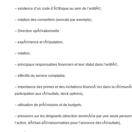
– existence d’un code d’Ã©thique au sein de l’entitÃ©,
– rotation des conseillers (avocats par exemple),
– Direction opÃ©rationnelle :
– expÃ©rience et rÃ©putation,
– rotation,
– principaux responsables financiers et leur statut dans l’entitÃ©,
– effectifs du service comptable,
– importance des primes et des incitations financiÃ¨res dans la rÃ©munÃ
participation aux rÃ©sultats, stock options),
– utilisation de prÃ©visions et de budgets,
– pressions sur les dirigeants (direction dominÃ©e par une seule person
l’action, dÃ©lais dÃ©raisonnables pour l’annonce des rÃ©sultats),