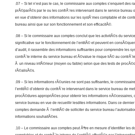
.07 – Si tel n’est pas le cas, le commissaire aux comptes s’enquiert des r
prÃ©parÃ©s par le ou les confrÃ¨res intervenant dans le service bureau ou
en vue d’obtenir des informations sur les systÃ¨mes comptable et de contr
bureau ainsi que sur son fonctionnement et son efficacitÃ©.
.08 – Si le commissaire aux comptes conclut que les activitÃ©s du servic
significative sur le fonctionnement de l’entitÃ© et peuvent en consÃ©qu
d’audit, il rassemble des informations suffisantes pour comprendre les s
contrÃ´le interne du service bureau et Ã©value le risque liÃ© au contrÃ
Ã un niveau infÃ©rieur (moyen ou faible) selon que des tests de procÃ©
rÃ©alisÃ©s.
.09 – Si les informations rÃ©unies ne sont pas suffisantes, le commiss
l’entitÃ© d’obtenir du confrÃ¨re intervenant dans le service bureau de me
procÃ©dures appropriÃ©es pour obtenir les informations nÃ©cessaires, 
service bureau en vue de recueillir lesdites informations. Dans ce dernie
comptes demande Ã l’entitÃ© de solliciter du service bureau l’autorisat
informations souhaitÃ©es.
.10 – Le commissaire aux comptes peut Ãªtre en mesure d’identifier les