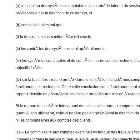
(a) description des systÃ¨mes comptable et de contrÃ´le interne du serv
prÃ©parÃ©e par la direction de ce dernier, et
(b) conclusion attestant que :
(i) la description susmentionnÃ©e est exacte,
(ii) les contrÃ´les des systÃ¨mes sont opÃ©rationnels,
(iii) les systÃ¨mes comptables et de contrÃ´le interne sont correctement 
objectifs fixÃ©s,
(iv) sur la base des tests de procÃ©dures effectuÃ©s, les systÃ¨mes compt
fonctionnent correctement. Outre cette conclusion sur le fonctionnement ef
rapport identifie en gÃ©nÃ©ral les tests de procÃ©dures mis en Å“uvre et 
Si le rapport du confrÃ¨re intervenant dans le service bureau comporte ha
quant Ã son utilisation, celle-ci ne vise pas en gÃ©nÃ©ral la direction du
ni les commissaires aux comptes des clients.
.14 – Le commissaire aux comptes examine l’Ã©tendue des travaux effect
intervenant dans le service bureau et Ã©value au regard de l’objectif d’audi