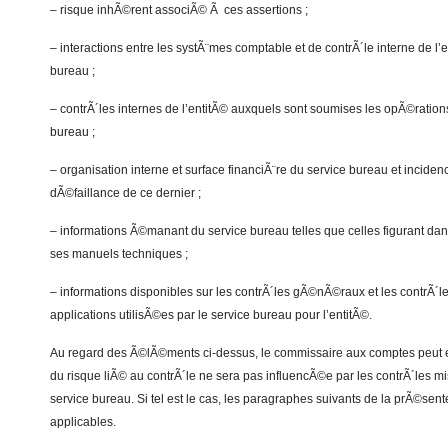
– risque inhÃ©rent associÃ© Ã ces assertions ;
– interactions entre les systÃ¨mes comptable et de contrÃ´le interne de l’
bureau ;
– contrÃ´les internes de l’entitÃ© auxquels sont soumises les opÃ©rations
bureau ;
– organisation interne et surface financiÃ¨re du service bureau et incide
dÃ©faillance de ce dernier ;
– informations Ã©manant du service bureau telles que celles figurant dan
ses manuels techniques ;
– informations disponibles sur les contrÃ´les gÃ©nÃ©raux et les contrÃ´l
applications utilisÃ©es par le service bureau pour l’entitÃ©.
Au regard des Ã©lÃ©ments ci-dessus, le commissaire aux comptes peut e
du risque liÃ© au contrÃ´le ne sera pas influencÃ©e par les contrÃ´les m
service bureau. Si tel est le cas, les paragraphes suivants de la prÃ©sen
applicables.