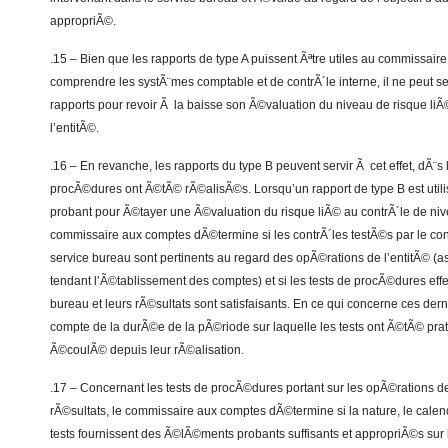
appropriÃ©.
.15 – Bien que les rapports de type A puissent Ãªtre utiles au commissai
comprendre les systÃ¨mes comptable et de contrÃ´le interne, il ne peut s
rapports pour revoir Ã la baisse son Ã©valuation du niveau de risque liÃ
l’entitÃ©.
.16 – En revanche, les rapports du type B peuvent servir Ã cet effet, dÃ¨s 
procÃ©dures ont Ã©tÃ© rÃ©alisÃ©s. Lorsqu’un rapport de type B est u
probant pour Ã©tayer une Ã©valuation du risque liÃ© au contrÃ´le de nive
commissaire aux comptes dÃ©termine si les contrÃ´les testÃ©s par le con
service bureau sont pertinents au regard des opÃ©rations de l’entitÃ© (as
tendant l’Ã©tablissement des comptes) et si les tests de procÃ©dures eff
bureau et leurs rÃ©sultats sont satisfaisants. En ce qui concerne ces dernie
compte de la durÃ©e de la pÃ©riode sur laquelle les tests ont Ã©tÃ© pra
Ã©coulÃ© depuis leur rÃ©alisation.
.17 – Concernant les tests de procÃ©dures portant sur les opÃ©rations de 
rÃ©sultats, le commissaire aux comptes dÃ©termine si la nature, le calen
tests fournissent des Ã©lÃ©ments probants suffisants et appropriÃ©s sur 