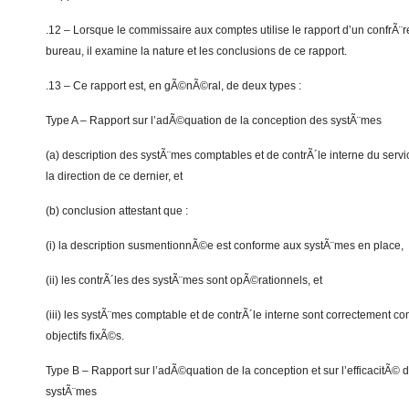
.12 – Lorsque le commissaire aux comptes utilise le rapport d’un confrÃ¨r
bureau, il examine la nature et les conclusions de ce rapport.
.13 – Ce rapport est, en gÃ©nÃ©ral, de deux types :
Type A – Rapport sur l’adÃ©quation de la conception des systÃ¨mes
(a) description des systÃ¨mes comptables et de contrÃ´le interne du ser
la direction de ce dernier, et
(b) conclusion attestant que :
(i) la description susmentionnÃ©e est conforme aux systÃ¨mes en place,
(ii) les contrÃ´les des systÃ¨mes sont opÃ©rationnels, et
(iii) les systÃ¨mes comptable et de contrÃ´le interne sont correctement co
objectifs fixÃ©s.
Type B – Rapport sur l’adÃ©quation de la conception et sur l’efficacitÃ©
systÃ¨mes