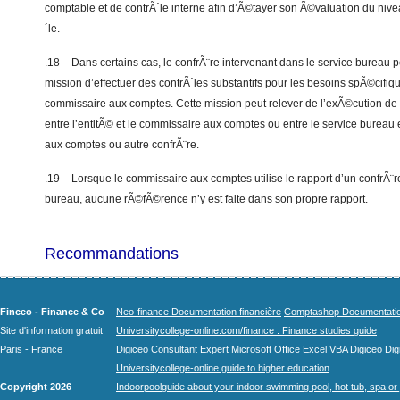
comptable et de contrÃ´le interne afin d’Ã©tayer son Ã©valuation du nive
´le.
.18 – Dans certains cas, le confrÃ¨re intervenant dans le service bureau
mission d’effectuer des contrÃ´les substantifs pour les besoins spÃ©cifiq
commissaire aux comptes. Cette mission peut relever de l’exÃ©cution 
entre l’entitÃ© et le commissaire aux comptes ou entre le service bureau
aux comptes ou autre confrÃ¨re.
.19 – Lorsque le commissaire aux comptes utilise le rapport d’un confrÃ¨r
bureau, aucune rÃ©fÃ©rence n’y est faite dans son propre rapport.
Recommandations
Finceo - Finance & Co
Neo-finance Documentation financière
Comptashop Documentation 
Site d'information gratuit
Universitycollege-online.com/finance : Finance studies guide
Paris - France
Digiceo Consultant Expert Microsoft Office Excel VBA
Digiceo Digi
Universitycollege-online guide to higher education
Copyright 2026
Indoorpoolguide about your indoor swimming pool, hot tub, spa or 