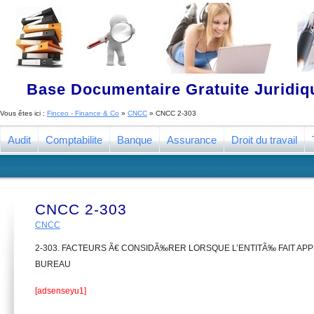
Base Documentaire Gratuite Juridi
Vous êtes ici :
Finceo - Finance & Co
»
CNCC
»
CNCC 2-303
Audit
Comptabilite
Banque
Assurance
Droit du travail
CNCC 2-303
CNCC
2-303. FACTEURS Ã€ CONSIDÃ‰RER LORSQUE L’ENTITÃ‰ FAIT APP
BUREAU
[adsenseyu1]