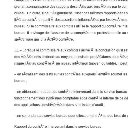
comptables et de contrÃ´le interne de l’entitÃ© affectÃ©s par l’interventi
prenant connaissance des rapports destinÃ©s aux tiers Ã©mis par le conf
bureau. En outre, il peut Ã©galement utiliser ces mÃªmes rapports dans 
liÃ© au contrÃ´le relatif Ã des assertions influencÃ©es par les systÃ¨mes
bureau. Si le commissaire aux comptes utilise le rapport du confrÃ¨re int
bureau, il envisage de s’assurer de sa compÃ©tence professionnelle au 
spÃ©cifique qui lui a Ã©tÃ© confiÃ©e.
.11 – Lorsque le commissaire aux comptes arrive Ã la conclusion qu’il est
des Ã©lÃ©ments probants au moyen de tests de procÃ©dures pour Ã©ta
risque liÃ© au contrÃ´le Ã un niveau infÃ©rieur (moyen ou faible), il peu
– en rÃ©alisant des tests sur les contrÃ´les auxquels l’entitÃ© soumet les
bureau ;
– en obtenant un rapport du confrÃ¨re intervenant dans le service bureau s
fonctionnement des systÃ¨mes comptable et de contrÃ´le interne de ce dern
des applications considÃ©rÃ©es dans sa mission d’audit ;
– en se rendant au service bureau pour effectuer lui-mÃªme des tests de
Rapport du confrÃ¨re intervenant dans le service bureau