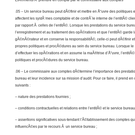
ElÃ©ments Ã prendre en compte par le commissaire aux comptes
.05 – Un service bureau peut dÃ©finir et mettre en Å“uvre des politiques
affectent les systÃ¨mes comptable et de contrÃ´le interne de l’entitÃ© cli
par rapport Ã celles de l’entitÃ©. Lorsque les prestations du service bure
l’enregistrement et au traitement des opÃ©rations et que l’entitÃ© garde l
gÃ©nÃ©rateur et en conserve la responsabilitÃ©, celle-ci peut dÃ©finir e
propres politiques et procÃ©dures au sein du service bureau. Lorsque le
d’effectuer les opÃ©rations et en assume la maÃ®trise d’Å“uvre, l’entitÃ©
politiques et procÃ©dures du service bureau.
.06 – Le commissaire aux comptes dÃ©termine l’importance des prestation
bureau et leur incidence sur sa mission d’audit. Pour ce faire, il prend 
suivants :
– nature des prestations fournies ;
– conditions contractuelles et relations entre l’entitÃ© et le service bureau
– assertions significatives sous-tendant l’Ã©tablissement des comptes qu
influencÃ©es par le recours Ã un service bureau ;