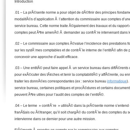
Introduction
.01 – La prÃ©sente norme a pour objet de dÃ©finir des principes fondame
modalitÃ©s d’application Ã l’attention du commissaire aux comptes d’une
service bureau. Cette norme traite Ã©galement des travaux et du rapport
comptes peut Ãªtre amenÃ© Ã demander au confrÃ¨re intervenant dans le
.02 – Le commissaire aux comptes Ã©value l’incidence des prestations fo
sur les systÃ¨mes comptables et de contrÃ´le interne de l’entitÃ© afin de p
concevoir une approche d’audit efficace.
.03 – Une entitÃ© peut faire appel Ã un service bureau dans diffÃ©rents
pour exÃ©cuter des tÃ¢ches et tenir la comptabilitÃ© y affÃ©rente, ou en
traiter les donnÃ©es correspondantes (ex : service bureau
informatique
).
service bureau, certaines politiques et procÃ©dures et certains document
peuvent Ãªtre utiles pour l’audit des comptes de l’entitÃ©.
.04 – Le terme » confrÃ¨re » utilisÃ© dans la prÃ©sente norme s’entend 
franÃ§ais ou Ã©tranger, qu’il soit chargÃ© du contrÃ´le des comptes du s
intervienne dans ce dernier pour une autre mission.