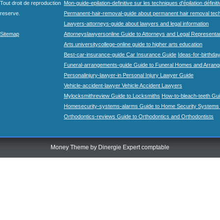
Tout droit de reproduction
Mon-guide-epilation-definitive sur les techniques d'épilation définit
reserve.
Permanent-hair-removal-guide about permanent hair removal tec
Lawyers-attorneys-guide about lawyers and legal information
Sitemap
Attorneyslawyersonline Guide to Attorneys and Legal Representa
Arts.universitycollege-online guide to higher arts education
Best-car-insurance-guide Car Insurance Guide
Ideas-for-birthday
Funeral-arrangements-guide Guide to Funeral Homes and Arran
Personalinjury-lawyer-in Personal Injury Lawyer Guide
Vehicle-accident-lawyer Vehicle Accident Lawyers
Mylocksmithreview Guide to Locksmiths
How-to-bleach-teeth Gui
Homesecurity-systems-alarms Guide to Home Security Systems
Orthodontics-reviews Guide to Orthodontics and Orthodontists
Money Theme by
Dinergie Expert comptable