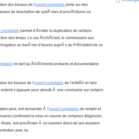
ation des travaux de l’
expert-comptable
porte sur des
ravaux de description de systÃ¨mes et procÃ©dures ou
t-comptable
permet d’Ã©viter la duplication de certains
uction des temps. Le cas Ã©chÃ©ant, le commissaire aux
ogation au barÃ¨me d’heures auprÃ¨s du PrÃ©sident de sa
mptable
en tant qu’Ã©lÃ©ments probants et documentation
ue les travaux de l’
expert-comptable
de l’entitÃ© en tant
 entend s’appuyer pour aboutir Ã une conclusion sur certains
mptes peut, soit demander Ã l’
expert-comptable
de remplir et
onnaires confirmant la mise en oeuvre de certaines diligences,
finale, soit procÃ©der Ã un examen direct de ses dossiers
tretien avec lui.