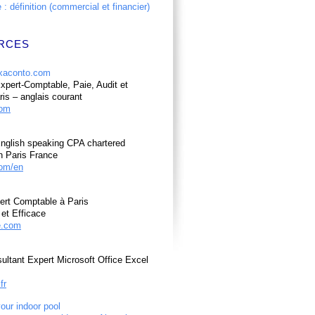
: définition (commercial et financier)
RCES
pert-Comptable, Paie, Audit et
ris – anglais courant
com
nglish speaking CPA chartered
n Paris France
om/en
ert Comptable à Paris
et Efficace
e.com
ultant Expert Microsoft Office Excel
fr
your indoor pool