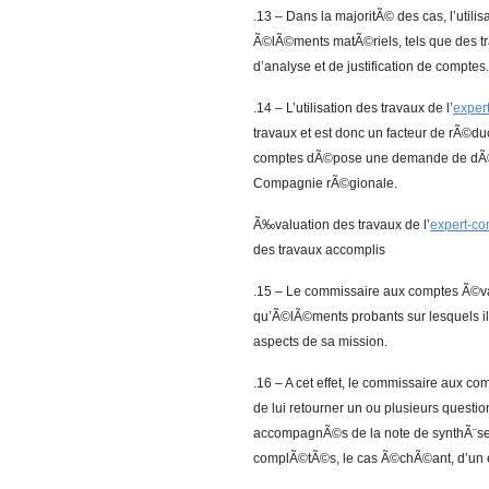
.13 – Dans la majoritÃ© des cas, l’utilis
Ã©lÃ©ments matÃ©riels, tels que des t
d’analyse et de justification de comptes.
.14 – L’utilisation des travaux de l’
exper
travaux et est donc un facteur de rÃ©d
comptes dÃ©pose une demande de dÃ©r
Compagnie rÃ©gionale.
Ã‰valuation des travaux de l’
expert-co
des travaux accomplis
.15 – Le commissaire aux comptes Ã©val
qu’Ã©lÃ©ments probants sur lesquels il
aspects de sa mission.
.16 – A cet effet, le commissaire aux co
de lui retourner un ou plusieurs questi
accompagnÃ©s de la note de synthÃ¨se 
complÃ©tÃ©s, le cas Ã©chÃ©ant, d’un en