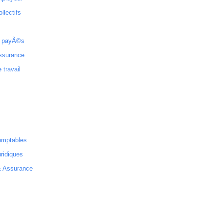
ollectifs
 payÃ©s
ssurance
 travail
omptables
ridiques
& Assurance