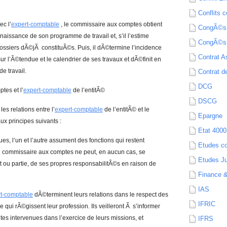
Conflits c
ec l’
expert-comptable
, le commissaire aux comptes obtient
CongÃ©s
naissance de son programme de travail et, s’il l’estime
CongÃ©s
ossiers dÃ©jÃ constituÃ©s. Puis, il dÃ©termine l’incidence
Contrat A
ur l’Ã©tendue et le calendrier de ses travaux et dÃ©finit en
 travail.
Contrat de
DCG
tes et l’
expert-comptable
de l’entitÃ©
DSCG
les relations entre l’
expert-comptable
de l’entitÃ© et le
Epargne
x principes suivants :
Etat 4000
es, l’un et l’autre assument des fonctions qui restent
Etudes c
, le commissaire aux comptes ne peut, en aucun cas, se
Etudes Ju
u partie, de ses propres responsabilitÃ©s en raison de
Finance 
IAS
t-comptable
dÃ©terminent leurs relations dans le respect des
IFRIC
e qui rÃ©gissent leur profession. Ils veilleront Ã s’informer
es intervenues dans l’exercice de leurs missions, et
IFRS