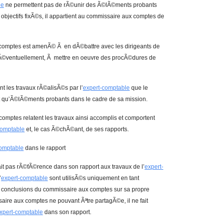
le
ne permettent pas de rÃ©unir des Ã©lÃ©ments probants
 objectifs fixÃ©s, il appartient au commissaire aux comptes de
x comptes est amenÃ© Ã en dÃ©battre avec les dirigeants de
Ã©ventuellement, Ã mettre en oeuvre des procÃ©dures de
nt les travaux rÃ©alisÃ©s par l’
expert-comptable
que le
t qu’Ã©lÃ©ments probants dans le cadre de sa mission.
omptes relatent les travaux ainsi accomplis et comportent
comptable
et, le cas Ã©chÃ©ant, de ses rapports.
comptable
dans le rapport
it pas rÃ©fÃ©rence dans son rapport aux travaux de l’
expert-
’
expert-comptable
sont utilisÃ©s uniquement en tant
conclusions du commissaire aux comptes sur sa propre
aire aux comptes ne pouvant Ãªtre partagÃ©e, il ne fait
xpert-comptable
dans son rapport.