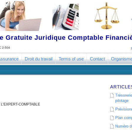
 Gratuite Juridique Comptable Financ
 2-504
ssurance
Droit du travail
Terms of use
Contact
Organism
ARTICLE
Trésorerie
pilotage
DE L’EXPERT-COMPTABLE
Prévisionn
Plan comp
Numéro de