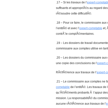
.17 – Si les travaux de l’
expert-comptab
suffisants et appropriÃ©s au regard des
rÃ©soudre cette difficultÃ©.
.18 – Pour ce faire, le commissaire au
l’entitÃ© et avec l’
expert-comptable
et, 
contrÃ´le complÃ©mentaires.
.19 – Les dossiers de travail documente
commissaire aux comptes utilise en tan
.20 – Les dossiers du commissaire aux c
une copie des conclusions de l’
expert-
RÃ©fÃ©rence aux travaux de l’
expert-
.21 – Le commissaire aux comptes ne fa
comptable
de l’entitÃ©. Les travaux de l
qu’Ã©lÃ©ments probants Ã l’appui des 
mission. La responsabilitÃ© du commiss
aucune rÃ©fÃ©rence aux travaux de l’
e