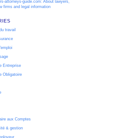
s-attorneys-guide.com: About lawyers,
w firms and legal information
RIES
u travail
surance
'emploi
ssage
 Entreprise
 Obligatoire
e
ire aux Comptes
ité & gestion
mployeur