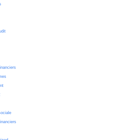
s
dit
inanciers
mes
nt
2
sociale
financiers
rized