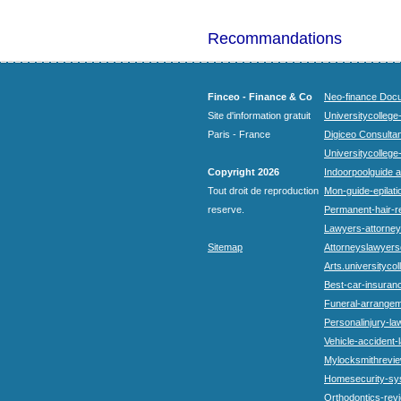
Recommandations
Finceo - Finance & Co
Neo-finance Docu
Site d'information gratuit
Universitycollege
Paris - France
Digiceo Consultan
Universitycollege
Copyright 2026
Indoorpoolguide a
Tout droit de reproduction
Mon-guide-epilatio
reserve.
Permanent-hair-r
Lawyers-attorneys
Sitemap
Attorneyslawyers
Arts.universitycol
Best-car-insuran
Funeral-arrangem
Personalinjury-la
Vehicle-accident-
Mylocksmithrevie
Homesecurity-sy
Orthodontics-rev