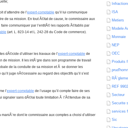
elle;
Infraction
ISA
t d’attendre de l’
expert-comptable
qu’il lui communique
dre de sa mission. En tout Ã©tat de cause, le commissaire aux
Metiers
 faire communiquer par l’entitÃ© les rapports Ã©tablis par
Modele Au
able
(art. L. 823-14 et L. 242-28 du Code de commerce).
Monnaie
l
NEP
OEC
s dÃ©cide d’utiliser les travaux de l’
expert-comptable
de
lan de mission. Il les intÃ¨gre dans son programme de travail
Produits f
bale de la conduite de sa mission et Ã se donner les
prud'hom
qu’il juge nÃ©cessaire au regard des objectifs qu’il s’est
RÃ¨gleme
REF 990
me l’
expert-comptable
de l’usage qu’il compte faire de ses
Secteur
lui signaler sans dÃ©lai toute limitation Ã l’Ã©tendue de sa
Securite 
services 
a maniÃ¨re dont le commissaire aux comptes a choisi d’utiliser
Sic
Uncatego