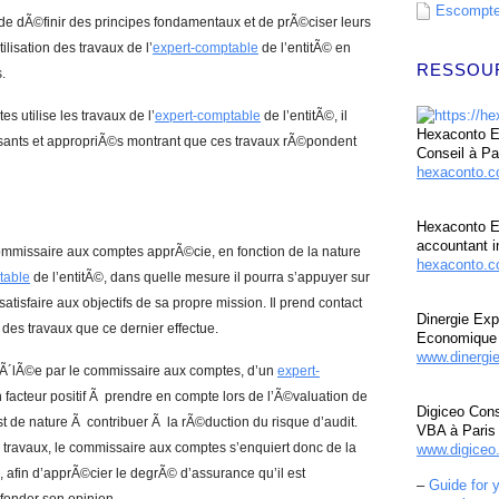
Escompte 
de dÃ©finir des principes fondamentaux et de prÃ©ciser leurs
ilisation des travaux de l’
expert-comptable
de l’entitÃ© en
RESSOU
.
 utilise les travaux de l’
expert-comptable
de l’entitÃ©, il
Hexaconto Ex
sants et appropriÃ©s montrant que ces travaux rÃ©pondent
Conseil à Pa
hexaconto.
Hexaconto E
accountant i
 commissaire aux comptes apprÃ©cie, en fonction de la nature
hexaconto.c
table
de l’entitÃ©, dans quelle mesure il pourra s’appuyer sur
satisfaire aux objectifs de sa propre mission. Il prend contact
Dinergie Exp
 des travaux que ce dernier effectue.
Economique 
www.dinergi
ntrÃ´lÃ©e par le commissaire aux comptes, d’un
expert-
un facteur positif Ã prendre en compte lors de l’Ã©valuation de
Digiceo Cons
st de nature Ã contribuer Ã la rÃ©duction du risque d’audit.
VBA à Paris
s travaux, le commissaire aux comptes s’enquiert donc de la
www.digiceo.
, afin d’apprÃ©cier le degrÃ© d’assurance qu’il est
–
Guide for 