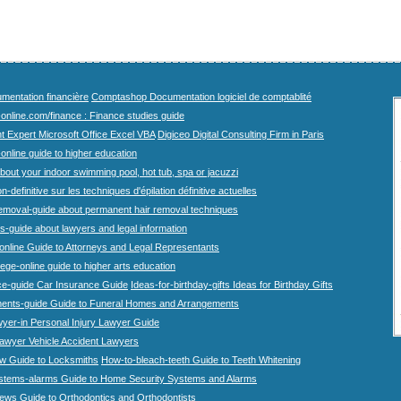
mentation financière
Comptashop Documentation logiciel de comptablité
-online.com/finance : Finance studies guide
t Expert Microsoft Office Excel VBA
Digiceo Digital Consulting Firm in Paris
-online guide to higher education
bout your indoor swimming pool, hot tub, spa or jacuzzi
n-definitive sur les techniques d'épilation définitive actuelles
emoval-guide about permanent hair removal techniques
-guide about lawyers and legal information
online Guide to Attorneys and Legal Representants
lege-online guide to higher arts education
ce-guide Car Insurance Guide
Ideas-for-birthday-gifts Ideas for Birthday Gifts
ents-guide Guide to Funeral Homes and Arrangements
wyer-in Personal Injury Lawyer Guide
lawyer Vehicle Accident Lawyers
w Guide to Locksmiths
How-to-bleach-teeth Guide to Teeth Whitening
stems-alarms Guide to Home Security Systems and Alarms
iews Guide to Orthodontics and Orthodontists