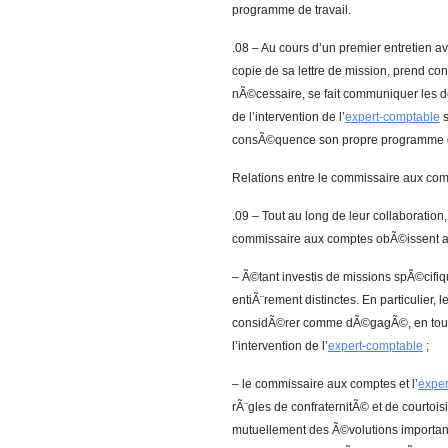
programme de travail.
.08 – Au cours d’un premier entretien av
copie de sa lettre de mission, prend con
nÃ©cessaire, se fait communiquer les d
de l’intervention de l’
expert-comptable
s
consÃ©quence son propre programme de
Relations entre le commissaire aux comp
.09 – Tout au long de leur collaboration, 
commissaire aux comptes obÃ©issent au
– Ã©tant investis de missions spÃ©cifiqu
entiÃ¨rement distinctes. En particulier
considÃ©rer comme dÃ©gagÃ©, en tout o
l’intervention de l’
expert-comptable
;
– le commissaire aux comptes et l’
exper
rÃ¨gles de confraternitÃ© et de courtoisi
mutuellement des Ã©volutions important