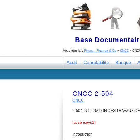
Base Documentaire
Vous êtes ici :
Finceo - Finance & Co
»
CNCC
»
CNCC
Audit
Comptabilite
Banque
A
CNCC 2-504
CNCC
2-504. UTILISATION DES TRAVAUX 
[adsenseyu1]
Introduction