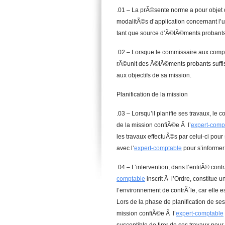
.01 – La prÃ©sente norme a pour objet 
modalitÃ©s d’application concernant l’ut
tant que source d’Ã©lÃ©ments probants
.02 – Lorsque le commissaire aux comptes
rÃ©unit des Ã©lÃ©ments probants suffi
aux objectifs de sa mission.
Planification de la mission
.03 – Lorsqu’il planifie ses travaux, le
de la mission confiÃ©e Ã l’
expert-comp
les travaux effectuÃ©s par celui-ci pour 
avec l’
expert-comptable
pour s’informer
.04 – L’intervention, dans l’entitÃ© co
comptable
inscrit Ã l’Ordre, constitue 
l’environnement de contrÃ´le, car elle e
Lors de la phase de planification de se
mission confiÃ©e Ã l’
expert-comptable