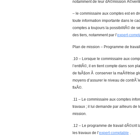
notamment de leur dÃ©mission Ã©ventu
– le commissaire aux comptes est en droi
toute information importante dans le ca
comptes a toujours la possibilitÃ© de se
des tiers, notamment par l’
expert-compt
Plan de mission – Programme de travai
.10 – Lorsque le commissaire aux compte
l’entitÃ©, il en tient compte dans son p
de faÃ§on Ã conserver la maÃ®trise glo
moyens d’assurer le niveau de contrÃ´le 
fixÃ©.
.11 – Le commissaire aux comptes infor
travaux ; il lui demande par ailleurs de 
mission.
.12 – Le programme de travail dÃ©crit l
les travaux de l’
expert-comptable
.