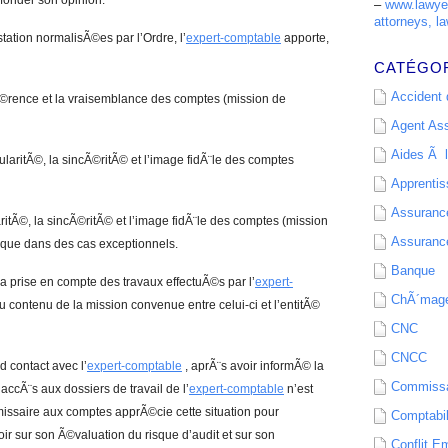
 fonder son opinion.
–
www.lawyer
attorneys, la
tation normalisÃ©es par l’Ordre, l’
expert-comptable
apporte,
CATÉGO
Accident d
©rence et la vraisemblance des comptes (mission de
Agent As
Aides Ã l
laritÃ©, la sincÃ©ritÃ© et l’image fidÃ¨le des comptes
Apprenti
Assurance
ritÃ©, la sincÃ©ritÃ© et l’image fidÃ¨le des comptes (mission
Assurance
e que dans des cas exceptionnels.
Banque
a prise en compte des travaux effectuÃ©s par l’
expert-
ChÃ´mag
 contenu de la mission convenue entre celui-ci et l’entitÃ©
CNC
CNCC
 contact avec l’
expert-comptable
, aprÃ¨s avoir informÃ© la
Commissa
l’accÃ¨s aux dossiers de travail de l’
expert-comptable
n’est
mmissaire aux comptes apprÃ©cie cette situation pour
Comptabil
ir sur son Ã©valuation du risque d’audit et sur son
Conflit E