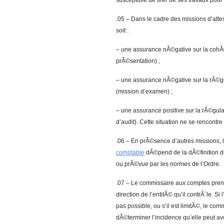
susceptible de tirer de ses travaux pour
.05 – Dans le cadre des missions d’attes
soit :
– une assurance nÃ©gative sur la cohÃ
prÃ©sentation) ;
– une assurance nÃ©gative sur la rÃ©gu
(mission d’examen) ;
– une assurance positive sur la rÃ©gula
d’audit). Cette situation ne se rencontr
.06 – En prÃ©sence d’autres missions, l
comptable
dÃ©pend de la dÃ©finition du
ou prÃ©vue par les normes de l’Ordre.
.07 – Le commissaire aux comptes prend
direction de l’entitÃ© qu’il contrÃ´le. Si 
pas possible, ou s’il est limitÃ©, le co
dÃ©terminer l’incidence qu’elle peut avo