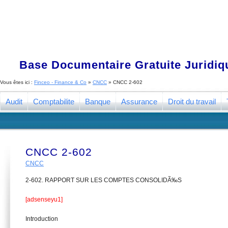
Base Documentaire Gratuite Juridi
Vous êtes ici :
Finceo - Finance & Co
»
CNCC
»
CNCC 2-602
Audit
Comptabilite
Banque
Assurance
Droit du travail
CNCC 2-602
CNCC
2-602. RAPPORT SUR LES COMPTES CONSOLIDÃ‰S
[adsenseyu1]
Introduction