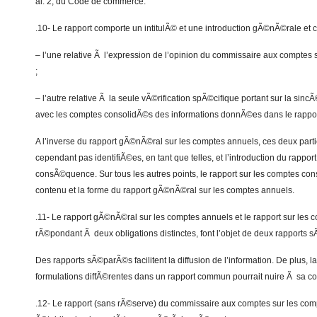
al. 2, du Code de commerce.
.10- Le rapport comporte un intitulÃ© et une introduction gÃ©nÃ©rale et 
– l’une relative Ã l’expression de l’opinion du commissaire aux comptes
;
– l’autre relative Ã la seule vÃ©rification spÃ©cifique portant sur la sin
avec les comptes consolidÃ©s des informations donnÃ©es dans le rappor
A l’inverse du rapport gÃ©nÃ©ral sur les comptes annuels, ces deux parti
cependant pas identifiÃ©es, en tant que telles, et l’introduction du rappo
consÃ©quence. Sur tous les autres points, le rapport sur les comptes con
contenu et la forme du rapport gÃ©nÃ©ral sur les comptes annuels.
.11- Le rapport gÃ©nÃ©ral sur les comptes annuels et le rapport sur les
rÃ©pondant Ã deux obligations distinctes, font l’objet de deux rapports
Des rapports sÃ©parÃ©s facilitent la diffusion de l’information. De plus, la
formulations diffÃ©rentes dans un rapport commun pourrait nuire Ã sa 
.12- Le rapport (sans rÃ©serve) du commissaire aux comptes sur les com