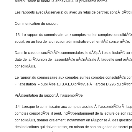
Ã©tabli selon le modÃ¨le annexÃ© Ã la prÃ©sente norme.
Les rapports avec rÃ©serve(s) ou avec un refus de certifier, sont Ã dÃ©
Communication du rapport
.13- Le rapport du commissaire aux comptes sur les comptes consolidÃ
social, ou au lieu de la direction administrative de l’entitÃ© concernÃ©e.
Dans le cas des sociÃ©tÃ©s commerciales, le dÃ©pÃ´t est effectuÃ© au m
date de la rÃ©union de l’assemblÃ©e gÃ©nÃ©rale Ã laquelle sont prÃ©
consolidÃ©s.
Le rapport du commissaire aux comptes sur les comptes consolidÃ©s const
« l’attestation » publiÃ©e au B.A.L.O prÃ©vue Ã l’article D.296 du dÃ©c
PrÃ©sentation du rapport Ã l’assemblÃ©e
.14- Lorsque le commissaire aux comptes assiste Ã l’assemblÃ©e Ã laq
comptes consolidÃ©s, il peut, indÃ©pendamment de la lecture de son rap
consolidÃ©s, donner oralement, notamment en rÃ©ponse Ã des questions
des indications qui doivent rester, en raison de son obligation de secret p