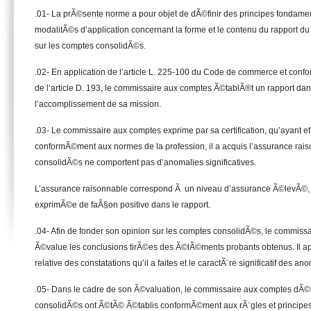
.01- La prÃ©sente norme a pour objet de dÃ©finir des principes fondamen
modalitÃ©s d’application concernant la forme et le contenu du rapport 
sur les comptes consolidÃ©s.
.02- En application de l’article L. 225-100 du Code de commerce et con
de l’article D. 193, le commissaire aux comptes Ã©tablÃ®t un rapport dans 
l’accomplissement de sa mission.
.03- Le commissaire aux comptes exprime par sa certification, qu’ayant e
conformÃ©ment aux normes de la profession, il a acquis l’assurance rai
consolidÃ©s ne comportent pas d’anomalies significatives.
L’assurance raisonnable correspond Ã un niveau d’assurance Ã©levÃ©,
exprimÃ©e de faÃ§on positive dans le rapport.
.04- Afin de fonder son opinion sur les comptes consolidÃ©s, le commiss
Ã©value les conclusions tirÃ©es des Ã©lÃ©ments probants obtenus. Il ap
relative des constatations qu’il a faites et le caractÃ¨re significatif des an
.05- Dans le cadre de son Ã©valuation, le commissaire aux comptes dÃ©
consolidÃ©s ont Ã©tÃ© Ã©tablis conformÃ©ment aux rÃ¨gles et principes