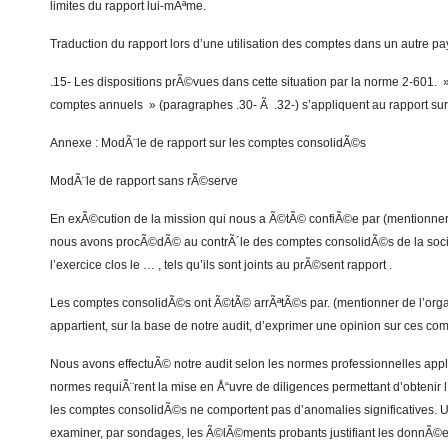
limites du rapport lui-mÃªme.
Traduction du rapport lors d’une utilisation des comptes dans un autre pa
.15- Les dispositions prÃ©vues dans cette situation par la norme 2-601.
comptes annuels » (paragraphes .30- Ã .32-) s’appliquent au rapport su
Annexe : ModÃ¨le de rapport sur les comptes consolidÃ©s
ModÃ¨le de rapport sans rÃ©serve
En exÃ©cution de la mission qui nous a Ã©tÃ© confiÃ©e par (mentionner
nous avons procÃ©dÃ© au contrÃ´le des comptes consolidÃ©s de la soci
l’exercice clos le … , tels qu’ils sont joints au prÃ©sent rapport .
Les comptes consolidÃ©s ont Ã©tÃ© arrÃªtÃ©s par. (mentionner de l’org
appartient, sur la base de notre audit, d’exprimer une opinion sur ces co
Nous avons effectuÃ© notre audit selon les normes professionnelles appl
normes requiÃ¨rent la mise en Å“uvre de diligences permettant d’obtenir
les comptes consolidÃ©s ne comportent pas d’anomalies significatives. U
examiner, par sondages, les Ã©lÃ©ments probants justifiant les donnÃ©