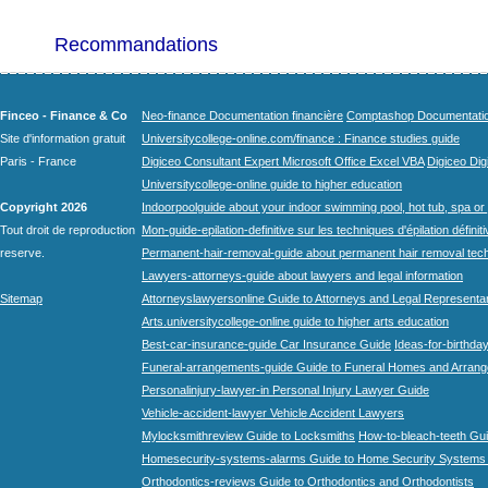
Recommandations
Finceo - Finance & Co
Neo-finance Documentation financière
Comptashop Documentation 
Site d'information gratuit
Universitycollege-online.com/finance : Finance studies guide
Paris - France
Digiceo Consultant Expert Microsoft Office Excel VBA
Digiceo Digi
Universitycollege-online guide to higher education
Copyright 2026
Indoorpoolguide about your indoor swimming pool, hot tub, spa or 
Tout droit de reproduction
Mon-guide-epilation-definitive sur les techniques d'épilation définit
reserve.
Permanent-hair-removal-guide about permanent hair removal tec
Lawyers-attorneys-guide about lawyers and legal information
Sitemap
Attorneyslawyersonline Guide to Attorneys and Legal Representa
Arts.universitycollege-online guide to higher arts education
Best-car-insurance-guide Car Insurance Guide
Ideas-for-birthday
Funeral-arrangements-guide Guide to Funeral Homes and Arran
Personalinjury-lawyer-in Personal Injury Lawyer Guide
Vehicle-accident-lawyer Vehicle Accident Lawyers
Mylocksmithreview Guide to Locksmiths
How-to-bleach-teeth Gui
Homesecurity-systems-alarms Guide to Home Security Systems
Orthodontics-reviews Guide to Orthodontics and Orthodontists