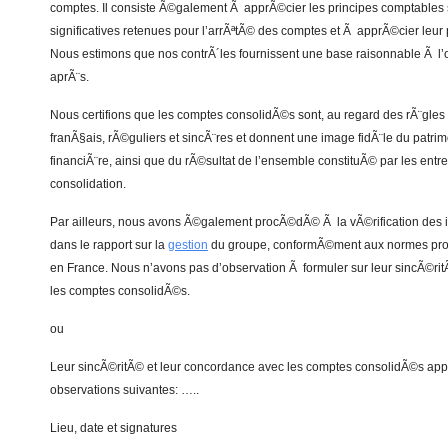
comptes. Il consiste Ã©galement Ã apprÃ©cier les principes comptables su
significatives retenues pour l’arrÃªtÃ© des comptes et Ã apprÃ©cier leu
Nous estimons que nos contrÃ´les fournissent une base raisonnable Ã l’
aprÃ¨s.
Nous certifions que les comptes consolidÃ©s sont, au regard des rÃ¨gles
franÃ§ais, rÃ©guliers et sincÃ¨res et donnent une image fidÃ¨le du patrimo
financiÃ¨re, ainsi que du rÃ©sultat de l’ensemble constituÃ© par les entr
consolidation.
Par ailleurs, nous avons Ã©galement procÃ©dÃ© Ã la vÃ©rification des
dans le rapport sur la
gestion
du groupe, conformÃ©ment aux normes prof
en France. Nous n’avons pas d’observation Ã formuler sur leur sincÃ©ri
les comptes consolidÃ©s.
ou
Leur sincÃ©ritÃ© et leur concordance avec les comptes consolidÃ©s appell
observations suivantes: …..
Lieu, date et signatures