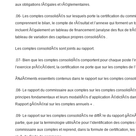
aux obligations lÃ©gales et rÃ©glementaires.
.06- Les comptes consolidÃ©s sur lesquels porte la certification du com
comprennent le bilan, le compte de rÃ©sultat et l’annexe qui forment un tou
incluent Ã©galement un tableau de financement (analyse des flux de trÃ©
tableau de variation des capitaux propres consolidÃ©s .
Les comptes consolidÃ©s sont joints au rapport.
.07- Bien que les comptes consolidÃ©s comportent pour chaque poste l’ind
l’exercice prÃ©cÃ©dent, la certification ne porte que sur les comptes de l
Ã‰lÃ©ments essentiels contenus dans le rapport sur les comptes conso
.08- Le rapport du commissaire aux comptes sur les comptes consolidÃ©s 
principes fondamentaux et leurs modalitÃ©s d’application Ã©dictÃ©s da
Rapport gÃ©nÃ©ral sur les comptes annuels « .
.09- Le rapport sur les comptes consolidÃ©s ne diffÃ¨re du rapport gÃ©n
partie, que par la terminologie utilisÃ©e pour l’identification des comptes
commissaire aux comptes et reprend, dans la formule de certification, les t