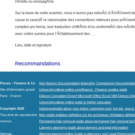
rÃ©elle ou envisagÃ©e.
Sur la base de notre examen, nous n’avons pas relevÃ© d’Ã©lÃ©ment de
cause le caractÃ¨re raisonnable des conventions retenues pour prÃ©sente
comptes pro forma, leur traduction chiffrÃ©e et la conformitÃ© des mÃ©t
avec celles suivies pour l’Ã©tablissement des … .
Lieu, date et signature
Recommandations
Finceo - Finance & Co
Neo-finance Documentation financière
Comptashop Documentation 
Site d'information gratuit
Universitycollege-online.com/finance : Finance studies guide
Paris - France
Digiceo Consultant Expert Microsoft Office Excel VBA
Digiceo Digi
Universitycollege-online guide to higher education
Copyright 2026
Indoorpoolguide about your indoor swimming pool, hot tub, spa or 
Tout droit de reproduction
Mon-guide-epilation-definitive sur les techniques d'épilation définit
reserve.
Permanent-hair-removal-guide about permanent hair removal tec
Lawyers-attorneys-guide about lawyers and legal information
Sitemap
Attorneyslawyersonline Guide to Attorneys and Legal Representa