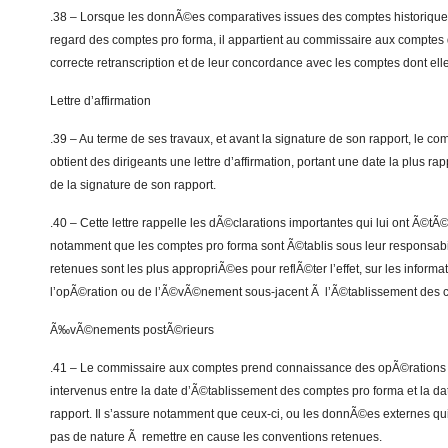
.38 – Lorsque les donnÃ©es comparatives issues des comptes historiqu
regard des comptes pro forma, il appartient au commissaire aux comptes 
correcte retranscription et de leur concordance avec les comptes dont elle
Lettre d’affirmation
.39 – Au terme de ses travaux, et avant la signature de son rapport, le 
obtient des dirigeants une lettre d’affirmation, portant une date la plus r
de la signature de son rapport.
.40 – Cette lettre rappelle les dÃ©clarations importantes qui lui ont Ã©tÃ©
notamment que les comptes pro forma sont Ã©tablis sous leur responsabi
retenues sont les plus appropriÃ©es pour reflÃ©ter l’effet, sur les informa
l’opÃ©ration ou de l’Ã©vÃ©nement sous-jacent Ã l’Ã©tablissement des 
Ã‰vÃ©nements postÃ©rieurs
.41 – Le commissaire aux comptes prend connaissance des opÃ©ratio
intervenus entre la date d’Ã©tablissement des comptes pro forma et la da
rapport. Il s’assure notamment que ceux-ci, ou les donnÃ©es externes qu
pas de nature Ã remettre en cause les conventions retenues.