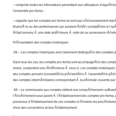
– comporte toutes les informations permettant aux utilisateurs d’apprÃ©cie
l’ensemble pro forma ;
– rappelle que les comptes pro forma ne sont pas nÃ©cessairement reprÃ©
financiÃ¨re ou des performances qui auraient Ã©tÃ© constatÃ©es si l’o
Ã©tait survenu Ã une date antÃ©rieure Ã celle de sa survenance rÃ©el
PrÃ©sentation des comptes historiques
.08 – Les comptes historiques sont clairement distinguÃ©s des comptes p
Dans tous les cas, les comptes pro forma sont accompagnÃ©s des comptes
moins, comportent une rÃ©fÃ©rence Ã ceux-ci. Les comptes historiques
des comptes annuels (consolidÃ©s) prÃ©sentÃ©s Ã l’assemblÃ©e gÃ©
des comptes intermÃ©diaires correspondant Ã la pÃ©riode couverte par 
.09 – Le commissaire aux comptes obtient une comprÃ©hension suffisant
l’Ã©vÃ©nement sous-jacent Ã l’Ã©tablissement des comptes pro forma,
processus d’Ã©tablissement de ces comptes et Ã©value les procÃ©dures
choix des conventions et leur Ã©tablissement.