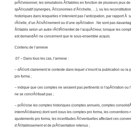
prÃ©visionnel, les simulations Ã©tablies en fonction de plusieurs jeux d
spÃ©culatif (synergies, Ã©conomies d’Ã©chelle, …), ou les reconstitution
historiques dans lesquelles n’intervient pas l’anticipation, par rapport Ã
rÃ©elle, d’un Ã©vÃ©nement ou d’une opÃ©ration . Ne sont pas davanta
Ã©tablis selon un autre rÃ©fÃ©rentiel de l’acquÃ©reur, lorsque les compt
est demandÃ© ne concernent que le sous-ensemble acquis.
Contenu de l’annexe
.07 – Dans tous les cas, l’annexe :
– dÃ©crit clairement le contexte dans lequel s’inscrit la publication ou l
pro forma ;
– indique que ces comptes ne seraient pas pertinents si l’opÃ©ration o
ne se concrÃ©tisait pas ;
– prÃ©cise les comptes historiques (comptes annuels, comptes consolid
intermÃ©diaires) dont sont issus les comptes pro forma, les conventions r
ajustements pro forma, les incertitudes Ã©ventuelles affectant ces conven
d’Ã©tablissement et de prÃ©sentation retenus ;