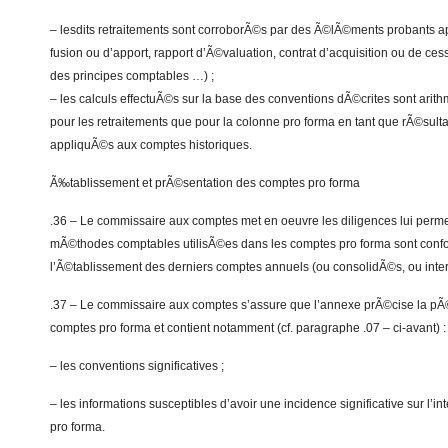
– lesdits retraitements sont corroborÃ©s par des Ã©lÃ©ments probants a
fusion ou d’apport, rapport d’Ã©valuation, contrat d’acquisition ou de ces
des principes comptables …) ;
– les calculs effectuÃ©s sur la base des conventions dÃ©crites sont arit
pour les retraitements que pour la colonne pro forma en tant que rÃ©sult
appliquÃ©s aux comptes historiques.
Ã‰tablissement et prÃ©sentation des comptes pro forma
.36 – Le commissaire aux comptes met en oeuvre les diligences lui perme
mÃ©thodes comptables utilisÃ©es dans les comptes pro forma sont confo
l’Ã©tablissement des derniers comptes annuels (ou consolidÃ©s, ou inter
.37 – Le commissaire aux comptes s’assure que l’annexe prÃ©cise la pÃ©
comptes pro forma et contient notamment (cf. paragraphe .07 – ci-avant) :
– les conventions significatives ;
– les informations susceptibles d’avoir une incidence significative sur l’
pro forma.