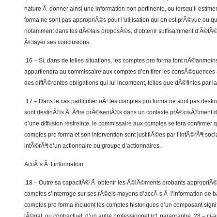
nature Ã donner ainsi une information non pertinente, ou lorsqu’il estim
forma ne sont pas appropriÃ©s pour l’utilisation qui en est prÃ©vue ou qu’
notamment dans les dÃ©lais proposÃ©s, d’obtenir suffisamment d’Ã©lÃ
Ã©tayer ses conclusions.
.16 – Si, dans de telles situations, les comptes pro forma font nÃ©anmoins 
appartiendra au commissaire aux comptes d’en tirer les consÃ©quences
des diffÃ©rentes obligations qui lui incombent, telles que dÃ©finies par la 
.17 – Dans le cas particulier oÃ¹ les comptes pro forma ne sont pas dest
sont destinÃ©s Ã Ãªtre prÃ©sentÃ©s dans un contexte prÃ©cisÃ©ment dÃ©f
d’une diffusion restreinte, le commissaire aux comptes se fera confirmer q
comptes pro forma et son intervention sont justifiÃ©es par l’intÃ©rÃªt socia
intÃ©rÃªt d’un actionnaire ou groupe d’actionnaires.
AccÃ¨s Ã l’information
.18 – Outre sa capacitÃ© Ã obtenir les Ã©lÃ©ments probants appropriÃ©
comptes s’interroge sur ses rÃ©els moyens d’accÃ¨s Ã l’information de 
comptes pro forma incluent les comptes historiques d’un composant signif
lÃ©gal, ou contractuel, d’un autre professionnel (cf. paragraphe .28 – ci-apr