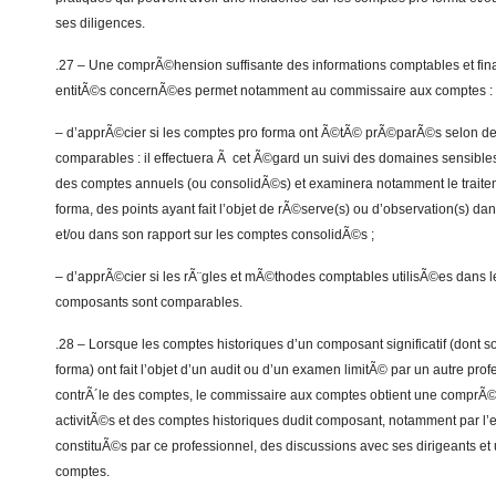
ses diligences.
.27 – Une comprÃ©hension suffisante des informations comptables et fina
entitÃ©s concernÃ©es permet notamment au commissaire aux comptes :
– d’apprÃ©cier si les comptes pro forma ont Ã©tÃ© prÃ©parÃ©s selon 
comparables : il effectuera Ã cet Ã©gard un suivi des domaines sensibles
des comptes annuels (ou consolidÃ©s) et examinera notamment le traite
forma, des points ayant fait l’objet de rÃ©serve(s) ou d’observation(s) d
et/ou dans son rapport sur les comptes consolidÃ©s ;
– d’apprÃ©cier si les rÃ¨gles et mÃ©thodes comptables utilisÃ©es dans l
composants sont comparables.
.28 – Lorsque les comptes historiques d’un composant significatif (dont s
forma) ont fait l’objet d’un audit ou d’un examen limitÃ© par un autre pr
contrÃ´le des comptes, le commissaire aux comptes obtient une comprÃ©
activitÃ©s et des comptes historiques dudit composant, notamment par l
constituÃ©s par ce professionnel, des discussions avec ses dirigeants et 
comptes.