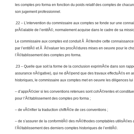
les comptes pro forma en fonction du poids relatif des comptes de chacu
son jugement professionnel.
.22 – L’intervention du commissaire aux comptes se fonde sur une con
prÃ©alable de l’entitÃ©, normalement acquise dans le cadre de sa miss
Le commissaire aux comptes est conduit Ã Ã©tendre cette connaissance
par l’entitÃ© et Ã Ã©valuer les procÃ©dures mises en oeuvre pour le cho
l’Ã©tablissement des comptes pro forma.
.23 – Quelle que soit la forme de la conclusion exprimÃ©e dans son rappo
assurance nÃ©gative), qui ne dÃ©pend que des travaux effectuÃ©s en a
historiques, le commissaire aux comptes met en oeuvre les diligences lui 
– d’apprÃ©cier si les conventions retenues sont cohÃ©rentes et constitu
pour l’Ã©tablissement des comptes pro forma ;
– de vÃ©rifier la traduction chiffrÃ©e de ces conventions ;
– de s’assurer de la conformitÃ© des mÃ©thodes comptables utilisÃ©es a
l’Ã©tablissement des derniers comptes historiques de l’entitÃ©.