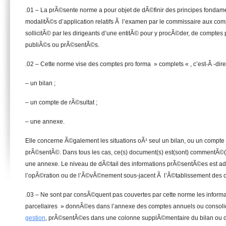
.01 – La prÃ©sente norme a pour objet de dÃ©finir des principes fondame
modalitÃ©s d’application relatifs Ã l’examen par le commissaire aux comp
sollicitÃ© par les dirigeants d’une entitÃ© pour y procÃ©der, de comptes
publiÃ©s ou prÃ©sentÃ©s.
.02 – Cette norme vise des comptes pro forma » complets « , c’est-Ã -dire
– un bilan ;
– un compte de rÃ©sultat ;
– une annexe.
Elle concerne Ã©galement les situations oÃ¹ seul un bilan, ou un compte 
prÃ©sentÃ©. Dans tous les cas, ce(s) document(s) est(sont) commentÃ©
une annexe. Le niveau de dÃ©tail des informations prÃ©sentÃ©es est ad
l’opÃ©ration ou de l’Ã©vÃ©nement sous-jacent Ã l’Ã©tablissement des 
.03 – Ne sont par consÃ©quent pas couvertes par cette norme les inform
parcellaires » donnÃ©es dans l’annexe des comptes annuels ou consoli
gestion
, prÃ©sentÃ©es dans une colonne supplÃ©mentaire du bilan ou d