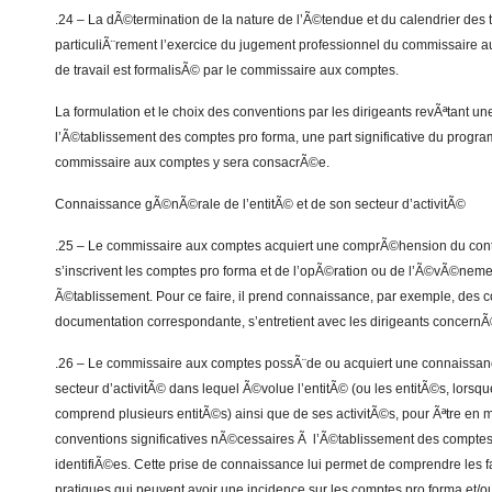
.24 – La dÃ©termination de la nature de l’Ã©tendue et du calendrier des t
particuliÃ¨rement l’exercice du jugement professionnel du commissaire
de travail est formalisÃ© par le commissaire aux comptes.
La formulation et le choix des conventions par les dirigeants revÃªtant u
l’Ã©tablissement des comptes pro forma, une part significative du progra
commissaire aux comptes y sera consacrÃ©e.
Connaissance gÃ©nÃ©rale de l’entitÃ© et de son secteur d’activitÃ©
.25 – Le commissaire aux comptes acquiert une comprÃ©hension du cont
s’inscrivent les comptes pro forma et de l’opÃ©ration ou de l’Ã©vÃ©neme
Ã©tablissement. Pour ce faire, il prend connaissance, par exemple, des co
documentation correspondante, s’entretient avec les dirigeants concernÃ
.26 – Le commissaire aux comptes possÃ¨de ou acquiert une connaissanc
secteur d’activitÃ© dans lequel Ã©volue l’entitÃ© (ou les entitÃ©s, lorsq
comprend plusieurs entitÃ©s) ainsi que de ses activitÃ©s, pour Ãªtre en 
conventions significatives nÃ©cessaires Ã l’Ã©tablissement des compte
identifiÃ©es. Cette prise de connaissance lui permet de comprendre les fa
pratiques qui peuvent avoir une incidence sur les comptes pro forma et/o