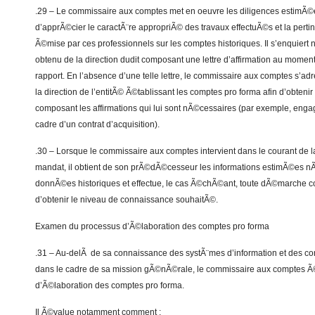
.29 – Le commissaire aux comptes met en oeuvre les diligences estimÃ©
d’apprÃ©cier le caractÃ¨re appropriÃ© des travaux effectuÃ©s et la perti
Ã©mise par ces professionnels sur les comptes historiques. Il s’enquiert 
obtenu de la direction dudit composant une lettre d’affirmation au moment
rapport. En l’absence d’une telle lettre, le commissaire aux comptes s’a
la direction de l’entitÃ© Ã©tablissant les comptes pro forma afin d’obtenir
composant les affirmations qui lui sont nÃ©cessaires (par exemple, enga
cadre d’un contrat d’acquisition).
.30 – Lorsque le commissaire aux comptes intervient dans le courant de
mandat, il obtient de son prÃ©dÃ©cesseur les informations estimÃ©es nÃ
donnÃ©es historiques et effectue, le cas Ã©chÃ©ant, toute dÃ©marche 
d’obtenir le niveau de connaissance souhaitÃ©.
Examen du processus d’Ã©laboration des comptes pro forma
.31 – Au-delÃ de sa connaissance des systÃ¨mes d’information et des co
dans le cadre de sa mission gÃ©nÃ©rale, le commissaire aux comptes Ã©
d’Ã©laboration des comptes pro forma.
Il Ã©value notamment comment :