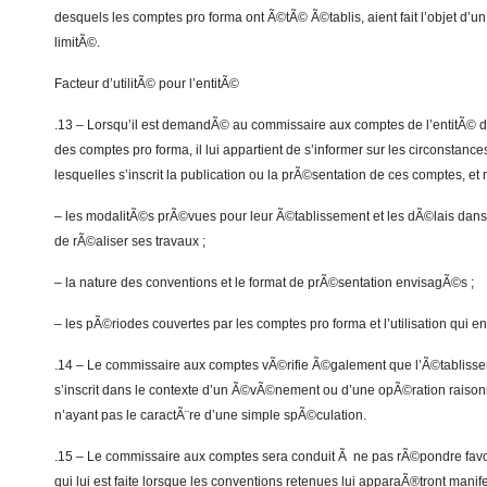
desquels les comptes pro forma ont Ã©tÃ© Ã©tablis, aient fait l’objet d’
limitÃ©.
Facteur d’utilitÃ© pour l’entitÃ©
.13 – Lorsqu’il est demandÃ© au commissaire aux comptes de l’entitÃ© d
des comptes pro forma, il lui appartient de s’informer sur les circonstance
lesquelles s’inscrit la publication ou la prÃ©sentation de ces comptes, et
– les modalitÃ©s prÃ©vues pour leur Ã©tablissement et les dÃ©lais dans 
de rÃ©aliser ses travaux ;
– la nature des conventions et le format de prÃ©sentation envisagÃ©s ;
– les pÃ©riodes couvertes par les comptes pro forma et l’utilisation qui e
.14 – Le commissaire aux comptes vÃ©rifie Ã©galement que l’Ã©tabliss
s’inscrit dans le contexte d’un Ã©vÃ©nement ou d’une opÃ©ration rais
n’ayant pas le caractÃ¨re d’une simple spÃ©culation.
.15 – Le commissaire aux comptes sera conduit Ã ne pas rÃ©pondre fa
qui lui est faite lorsque les conventions retenues lui apparaÃ®tront manif