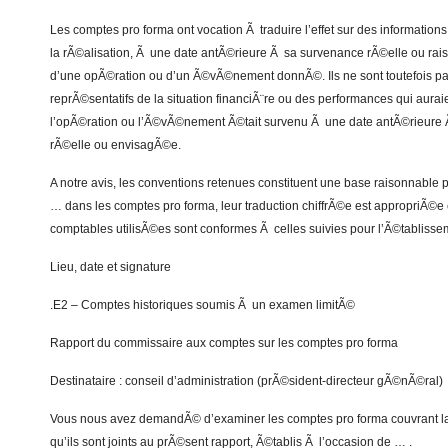
Les comptes pro forma ont vocation Ã traduire l’effet sur des informations
la rÃ©alisation, Ã une date antÃ©rieure Ã sa survenance rÃ©elle ou r
d’une opÃ©ration ou d’un Ã©vÃ©nement donnÃ©. Ils ne sont toutefois 
reprÃ©sentatifs de la situation financiÃ¨re ou des performances qui aura
l’opÃ©ration ou l’Ã©vÃ©nement Ã©tait survenu Ã une date antÃ©rieure 
rÃ©elle ou envisagÃ©e.
A notre avis, les conventions retenues constituent une base raisonnable p
… dans les comptes pro forma, leur traduction chiffrÃ©e est appropriÃ©e
comptables utilisÃ©es sont conformes Ã celles suivies pour l’Ã©tablisse
Lieu, date et signature
.E2 – Comptes historiques soumis Ã un examen limitÃ©
Rapport du commissaire aux comptes sur les comptes pro forma
Destinataire : conseil d’administration (prÃ©sident-directeur gÃ©nÃ©ral)
Vous nous avez demandÃ© d’examiner les comptes pro forma couvrant l
qu’ils sont joints au prÃ©sent rapport, Ã©tablis Ã l’occasion de … .