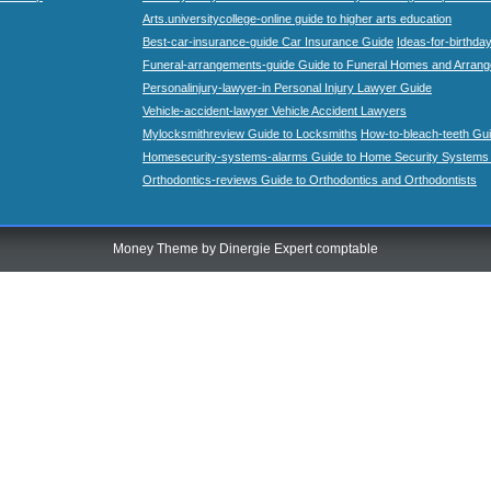
Arts.universitycollege-online guide to higher arts education
Best-car-insurance-guide Car Insurance Guide
Ideas-for-birthday
Funeral-arrangements-guide Guide to Funeral Homes and Arran
Personalinjury-lawyer-in Personal Injury Lawyer Guide
Vehicle-accident-lawyer Vehicle Accident Lawyers
Mylocksmithreview Guide to Locksmiths
How-to-bleach-teeth Gui
Homesecurity-systems-alarms Guide to Home Security Systems
Orthodontics-reviews Guide to Orthodontics and Orthodontists
Money Theme by
Dinergie Expert comptable