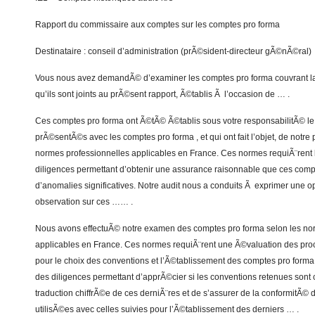
Rapport du commissaire aux comptes sur les comptes pro forma
Destinataire : conseil d’administration (prÃ©sident-directeur gÃ©nÃ©ral)
Vous nous avez demandÃ© d’examiner les comptes pro forma couvrant l
qu’ils sont joints au prÃ©sent rapport, Ã©tablis Ã l’occasion de … .
Ces comptes pro forma ont Ã©tÃ© Ã©tablis sous votre responsabilitÃ© le
prÃ©sentÃ©s avec les comptes pro forma , et qui ont fait l’objet, de notre p
normes professionnelles applicables en France. Ces normes requiÃ¨rent 
diligences permettant d’obtenir une assurance raisonnable que ces com
d’anomalies significatives. Notre audit nous a conduits Ã exprimer une o
observation sur ces …… .
Nous avons effectuÃ© notre examen des comptes pro forma selon les no
applicables en France. Ces normes requiÃ¨rent une Ã©valuation des pr
pour le choix des conventions et l’Ã©tablissement des comptes pro forma
des diligences permettant d’apprÃ©cier si les conventions retenues sont 
traduction chiffrÃ©e de ces derniÃ¨res et de s’assurer de la conformit
utilisÃ©es avec celles suivies pour l’Ã©tablissement des derniers … .