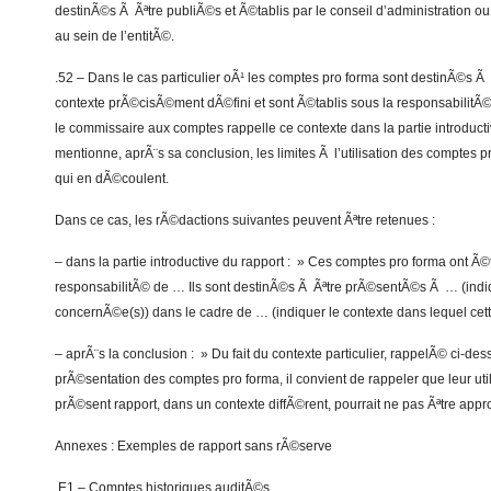
destinÃ©s Ã Ãªtre publiÃ©s et Ã©tablis par le conseil d’administration o
au sein de l’entitÃ©.
.52 – Dans le cas particulier oÃ¹ les comptes pro forma sont destinÃ©s 
contexte prÃ©cisÃ©ment dÃ©fini et sont Ã©tablis sous la responsabilitÃ© 
le commissaire aux comptes rappelle ce contexte dans la partie introducti
mentionne, aprÃ¨s sa conclusion, les limites Ã l’utilisation des comptes p
qui en dÃ©coulent.
Dans ce cas, les rÃ©dactions suivantes peuvent Ãªtre retenues :
– dans la partie introductive du rapport : » Ces comptes pro forma ont Ã
responsabilitÃ© de … Ils sont destinÃ©s Ã Ãªtre prÃ©sentÃ©s Ã … (indiq
concernÃ©e(s)) dans le cadre de … (indiquer le contexte dans lequel cette
– aprÃ¨s la conclusion : » Du fait du contexte particulier, rappelÃ© ci-dess
prÃ©sentation des comptes pro forma, il convient de rappeler que leur util
prÃ©sent rapport, dans un contexte diffÃ©rent, pourrait ne pas Ãªtre appr
Annexes : Exemples de rapport sans rÃ©serve
.E1 – Comptes historiques auditÃ©s