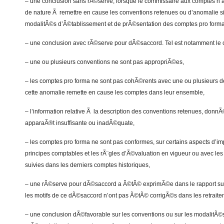
– une conclusion sans rÃ©serve, lorsque le commissaire aux comptes n
de nature Ã remettre en cause les conventions retenues ou d’anomalie sig
modalitÃ©s d’Ã©tablissement et de prÃ©sentation des comptes pro forma
– une conclusion avec rÃ©serve pour dÃ©saccord. Tel est notamment le c
– une ou plusieurs conventions ne sont pas appropriÃ©es,
– les comptes pro forma ne sont pas cohÃ©rents avec une ou plusieurs d
cette anomalie remette en cause les comptes dans leur ensemble,
– l’information relative Ã la description des conventions retenues, donn
apparaÃ®t insuffisante ou inadÃ©quate,
– les comptes pro forma ne sont pas conformes, sur certains aspects d’im
principes comptables et les rÃ¨gles d’Ã©valuation en vigueur ou avec 
suivies dans les derniers comptes historiques,
– une rÃ©serve pour dÃ©saccord a Ã©tÃ© exprimÃ©e dans le rapport sur 
les motifs de ce dÃ©saccord n’ont pas Ã©tÃ© corrigÃ©s dans les retraite
– une conclusion dÃ©favorable sur les conventions ou sur les modalitÃ©