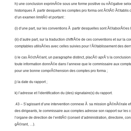
h) une conclusion exprimÃ©e sous une forme positive ou nÃ©gative selo
historiques Ã partir desquels les comptes pro forma ont Ã©tÃ© Ã©tablis ont
d’un examen limitÃ© et portant :
(i) d’une part, sur les conventions Ã partir desquelles sont Ã©laborÃ©es 
(ii) d’autre part, sur la traduction chiffrÃ©e de ces conventions et sur l
comptables utilisÃ©es avec celles suivies pour l’Ã©tablissement des dern
i) le cas Ã©chÃ©ant, un paragraphe distinct, placÃ© aprÃ¨s la conclusion, p
toute information donnÃ©e dans l’annexe que le commissaire aux compte
pour une bonne comprÃ©hension des comptes pro forma ;
j) la date du rapport ;
k) l’adresse et l’identification du (des) signataire(s) du rapport.
.43 – S’agissant d’une intervention connexe Ã sa mission gÃ©nÃ©rale 
des dirigeants, le commissaire aux comptes adresse son rapport sur les
l’organe de direction de l’entitÃ© (conseil d’administration, directoire, con
gÃ©rant, …).