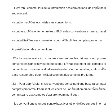
– il est tenu compte, lors de la formulation des conventions, de l’opÃ©r
sous-jacent,
– sont formulÃ©es et choisies les conventions,
– sont assurÃ©s le lien entre les diffÃ©rentes conventions et leur exhaust
– sont utilisÃ©es ces conventions pour Ã©tablir les comptes pro forma.
ApprÃ©ciation des conventions
.32 – Le commissaire aux comptes s’assure que les dirigeants ont pris en 
conventions significatives retenues pour l’Ã©tablissement des comptes p
conventions, prises individuellement ou dans leur ensemble, sont cohÃ©r
base raisonnable pour l’Ã©tablissement des comptes pro forma.
.33 – Pour apprÃ©cier si les conventions constituent une base raisonnab
comptes pro forma, traduisant les effets de l’opÃ©ration ou de l’Ã©vÃ©ne
commissaire aux comptes s’assure notamment que :
– les conventions retenues sont exhaustives et fondÃ©es sur des informat