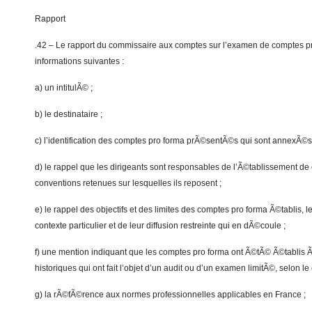
Rapport
.42 – Le rapport du commissaire aux comptes sur l’examen de comptes p
informations suivantes :
a) un intitulÃ© ;
b) le destinataire ;
c) l’identification des comptes pro forma prÃ©sentÃ©s qui sont annexÃ©s 
d) le rappel que les dirigeants sont responsables de l’Ã©tablissement de
conventions retenues sur lesquelles ils reposent ;
e) le rappel des objectifs et des limites des comptes pro forma Ã©tablis,
contexte particulier et de leur diffusion restreinte qui en dÃ©coule ;
f) une mention indiquant que les comptes pro forma ont Ã©tÃ© Ã©tablis 
historiques qui ont fait l’objet d’un audit ou d’un examen limitÃ©, selon le 
g) la rÃ©fÃ©rence aux normes professionnelles applicables en France ;