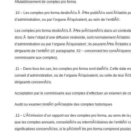
Ã‰tablissement de comptes pro forma
.10 – Les comptes pro forma destinÃ©s Ã Ãªtre publiÃ©s sont Ã©tablis pa
d’administration, ou par l’organe Ã©quivalent, au sein de l’entitÃ©.
Les comptes pro forma destinÃ©s Ã Ãªtre prÃ©sentÃ©s dans un context
donc Ã faire l’objet d’une diffusion restreinte, sont normalement Ã©tablis 
d’administration ou par l’organe Ã©quivalent ; ils peuvent Ãªtre Ã©tablis
dirigeants de l’entitÃ© (cf. paragraphe .52 – concernant les consÃ©quenc
commissaire aux comptes).
.11 – Dans tous les cas, les comptes pro forma sont datÃ©s. Cette date es
conseil d’administration, ou de l’organe Ã©quivalent, ou celle de leur Ã©
dirigeants concernÃ©s.
Acceptation par le commissaire aux comptes d’effectuer un examen de c
Audit ou examen limitÃ© prÃ©alable des comptes historiques
.12 – L’Ã©mission d’un rapport sur des comptes pro forma, au sens de l
que les comptes annuels, consolidÃ©s ou intermÃ©diaires de l’entitÃ© 
significatives concernÃ©es, si le pÃ©rimÃ¨tre pro forma comprend plusieu