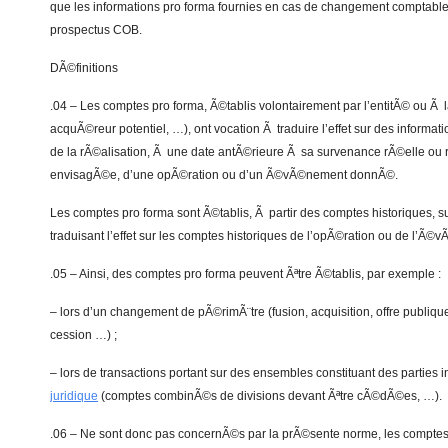
que les informations pro forma fournies en cas de changement comptable
prospectus COB.
DÃ©finitions
.04 – Les comptes pro forma, Ã©tablis volontairement par l’entitÃ© ou Ã
acquÃ©reur potentiel, …), ont vocation Ã traduire l’effet sur des informati
de la rÃ©alisation, Ã une date antÃ©rieure Ã sa survenance rÃ©elle ou
envisagÃ©e, d’une opÃ©ration ou d’un Ã©vÃ©nement donnÃ©.
Les comptes pro forma sont Ã©tablis, Ã partir des comptes historiques, s
traduisant l’effet sur les comptes historiques de l’opÃ©ration ou de l’Ã
.05 – Ainsi, des comptes pro forma peuvent Ãªtre Ã©tablis, par exemple :
– lors d’un changement de pÃ©rimÃ¨tre (fusion, acquisition, offre publiq
cession …) ;
– lors de transactions portant sur des ensembles constituant des parties 
juridique
(comptes combinÃ©s de divisions devant Ãªtre cÃ©dÃ©es, …).
.06 – Ne sont donc pas concernÃ©s par la prÃ©sente norme, les comptes