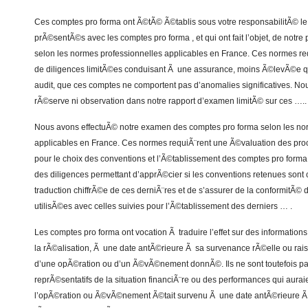
Ces comptes pro forma ont Ã©tÃ© Ã©tablis sous votre responsabilitÃ© le
prÃ©sentÃ©s avec les comptes pro forma , et qui ont fait l’objet, de notre
selon les normes professionnelles applicables en France. Ces normes re
de diligences limitÃ©es conduisant Ã une assurance, moins Ã©levÃ©e qu
audit, que ces comptes ne comportent pas d’anomalies significatives. N
rÃ©serve ni observation dans notre rapport d’examen limitÃ© sur ces …..
Nous avons effectuÃ© notre examen des comptes pro forma selon les no
applicables en France. Ces normes requiÃ¨rent une Ã©valuation des pr
pour le choix des conventions et l’Ã©tablissement des comptes pro forma
des diligences permettant d’apprÃ©cier si les conventions retenues sont 
traduction chiffrÃ©e de ces derniÃ¨res et de s’assurer de la conformit
utilisÃ©es avec celles suivies pour l’Ã©tablissement des derniers … .
Les comptes pro forma ont vocation Ã traduire l’effet sur des informations
la rÃ©alisation, Ã une date antÃ©rieure Ã sa survenance rÃ©elle ou r
d’une opÃ©ration ou d’un Ã©vÃ©nement donnÃ©. Ils ne sont toutefois 
reprÃ©sentatifs de la situation financiÃ¨re ou des performances qui aura
l’opÃ©ration ou Ã©vÃ©nement Ã©tait survenu Ã une date antÃ©rieure Ã