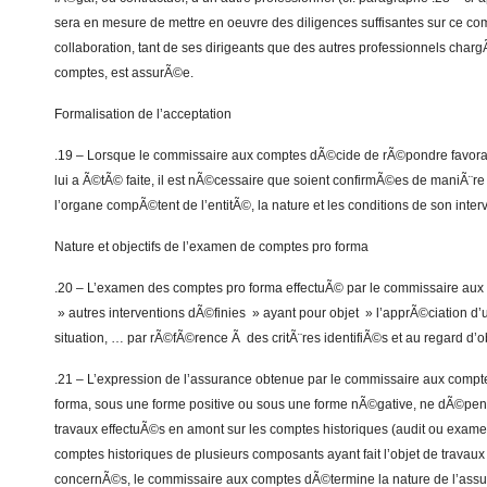
sera en mesure de mettre en oeuvre des diligences suffisantes sur ce co
collaboration, tant de ses dirigeants que des autres professionnels char
comptes, est assurÃ©e.
Formalisation de l’acceptation
.19 – Lorsque le commissaire aux comptes dÃ©cide de rÃ©pondre favor
lui a Ã©tÃ© faite, il est nÃ©cessaire que soient confirmÃ©es de maniÃ¨re
l’organe compÃ©tent de l’entitÃ©, la nature et les conditions de son inter
Nature et objectifs de l’examen de comptes pro forma
.20 – L’examen des comptes pro forma effectuÃ© par le commissaire aux c
» autres interventions dÃ©finies » ayant pour objet » l’apprÃ©ciation d’
situation, … par rÃ©fÃ©rence Ã des critÃ¨res identifiÃ©s et au regard d’ob
.21 – L’expression de l’assurance obtenue par le commissaire aux compt
forma, sous une forme positive ou sous une forme nÃ©gative, ne dÃ©pen
travaux effectuÃ©s en amont sur les comptes historiques (audit ou exame
comptes historiques de plusieurs composants ayant fait l’objet de travaux
concernÃ©s, le commissaire aux comptes dÃ©termine la nature de l’assur