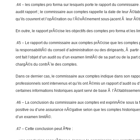
.44 – les comptes pro forma sur lesquels porte le rapport du commissaire
audit rapport ; le commissaire aux comptes rappelle la date de leur Ã©ta
qu’ils couvrent et l’opÃ©ration ou l’Ã©vÃ©nement sous-jacent Ã leur Ã©
En outre, le rapport prÃ©cise les objectifs des comptes pro forma et les li
.45 – Le rapport du commissaire aux comptes prÃ©cise que les comptes p
la responsabilitÃ© du conseil d’administration ou des dirigeants, Ã partir
ont fait l’objet d’un audit ou d’un examen limitÃ© de sa part ou de la part
chargÃ©s du contrÃ´le des comptes.
Dans ce dernier cas, le commissaire aux comptes indique dans son rappo
professionnels sont intervenus et qu’ils ont Ã©mis un rapport d’audit ou 
certaines informations historiques ayant servi de base Ã l’Ã©tablisseme
.46 – La conclusion du commissaire aux comptes est exprimÃ©e sous la
positive ou d’une assurance nÃ©gative selon que les comptes historiques o
d’un examen limitÃ©.
.47 – Cette conclusion peut Ãªtre :