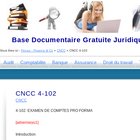
Base Documentaire Gratuite Juridi
Vous êtes ici :
Finceo - Finance & Co
»
CNCC
»
CNCC 4-102
Audit
Comptabilite
Banque
Assurance
Droit du travail
CNCC 4-102
CNCC
4-102. EXAMEN DE COMPTES PRO FORMA
[adsenseyu1]
Introduction