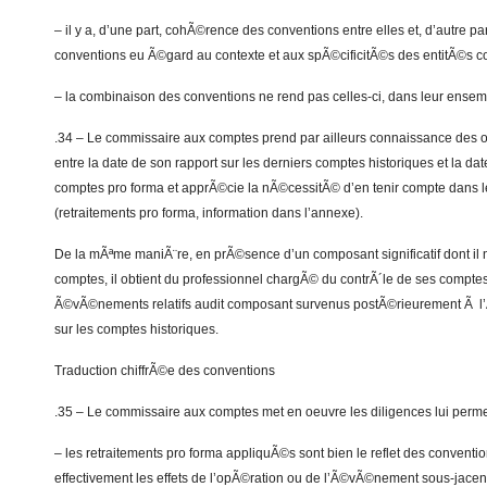
– il y a, d’une part, cohÃ©rence des conventions entre elles et, d’autre 
conventions eu Ã©gard au contexte et aux spÃ©cificitÃ©s des entitÃ©s 
– la combinaison des conventions ne rend pas celles-ci, dans leur ense
.34 – Le commissaire aux comptes prend par ailleurs connaissance des 
entre la date de son rapport sur les derniers comptes historiques et la d
comptes pro forma et apprÃ©cie la nÃ©cessitÃ© d’en tenir compte dans 
(retraitements pro forma, information dans l’annexe).
De la mÃªme maniÃ¨re, en prÃ©sence d’un composant significatif dont il 
comptes, il obtient du professionnel chargÃ© du contrÃ´le de ses compte
Ã©vÃ©nements relatifs audit composant survenus postÃ©rieurement Ã l’
sur les comptes historiques.
Traduction chiffrÃ©e des conventions
.35 – Le commissaire aux comptes met en oeuvre les diligences lui permet
– les retraitements pro forma appliquÃ©s sont bien le reflet des conventio
effectivement les effets de l’opÃ©ration ou de l’Ã©vÃ©nement sous-jacent