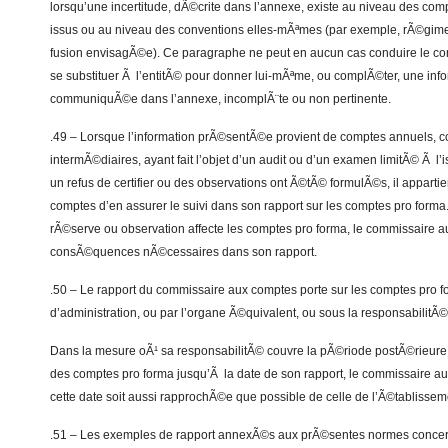
lorsqu’une incertitude, dÃ©crite dans l’annexe, existe au niveau des comp
issus ou au niveau des conventions elles-mÃªmes (par exemple, rÃ©gime 
fusion envisagÃ©e). Ce paragraphe ne peut en aucun cas conduire le c
se substituer Ã l’entitÃ© pour donner lui-mÃªme, ou complÃ©ter, une inf
communiquÃ©e dans l’annexe, incomplÃ¨te ou non pertinente.
.49 – Lorsque l’information prÃ©sentÃ©e provient de comptes annuels, 
intermÃ©diaires, ayant fait l’objet d’un audit ou d’un examen limitÃ© Ã l
un refus de certifier ou des observations ont Ã©tÃ© formulÃ©s, il appart
comptes d’en assurer le suivi dans son rapport sur les comptes pro forma. A
rÃ©serve ou observation affecte les comptes pro forma, le commissaire au
consÃ©quences nÃ©cessaires dans son rapport.
.50 – Le rapport du commissaire aux comptes porte sur les comptes pro fo
d’administration, ou par l’organe Ã©quivalent, ou sous la responsabilitÃ© 
Dans la mesure oÃ¹ sa responsabilitÃ© couvre la pÃ©riode postÃ©rieure
des comptes pro forma jusqu’Ã la date de son rapport, le commissaire a
cette date soit aussi rapprochÃ©e que possible de celle de l’Ã©tablisse
.51 – Les exemples de rapport annexÃ©s aux prÃ©sentes normes concer