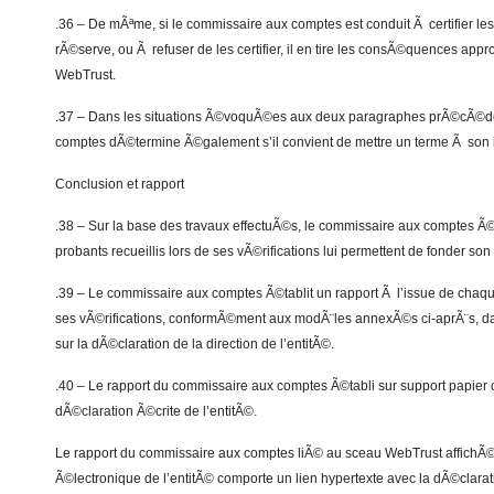
.36 – De mÃªme, si le commissaire aux comptes est conduit Ã certifier le
rÃ©serve, ou Ã refuser de les certifier, il en tire les consÃ©quences app
WebTrust.
.37 – Dans les situations Ã©voquÃ©es aux deux paragraphes prÃ©cÃ©de
comptes dÃ©termine Ã©galement s’il convient de mettre un terme Ã son 
Conclusion et rapport
.38 – Sur la base des travaux effectuÃ©s, le commissaire aux comptes Ã
probants recueillis lors de ses vÃ©rifications lui permettent de fonder son 
.39 – Le commissaire aux comptes Ã©tablit un rapport Ã l’issue de chaq
ses vÃ©rifications, conformÃ©ment aux modÃ¨les annexÃ©s ci-aprÃ¨s, da
sur la dÃ©claration de la direction de l’entitÃ©.
.40 – Le rapport du commissaire aux comptes Ã©tabli sur support papier
dÃ©claration Ã©crite de l’entitÃ©.
Le rapport du commissaire aux comptes liÃ© au sceau WebTrust affichÃ©
Ã©lectronique de l’entitÃ© comporte un lien hypertexte avec la dÃ©clarati