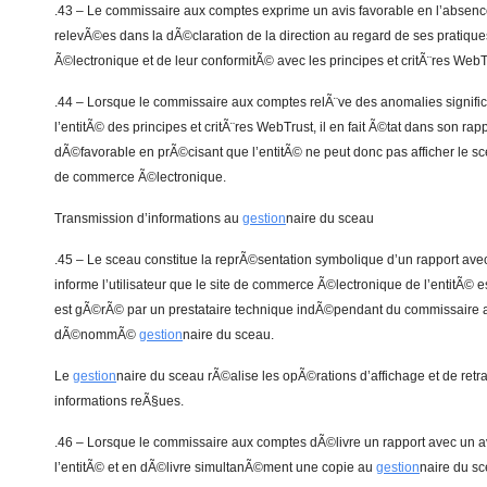
.43 – Le commissaire aux comptes exprime un avis favorable en l’absence
relevÃ©es dans la dÃ©claration de la direction au regard de ses pratiq
Ã©lectronique et de leur conformitÃ© avec les principes et critÃ¨res WebT
.44 – Lorsque le commissaire aux comptes relÃ¨ve des anomalies signific
l’entitÃ© des principes et critÃ¨res WebTrust, il en fait Ã©tat dans son rap
dÃ©favorable en prÃ©cisant que l’entitÃ© ne peut donc pas afficher le s
de commerce Ã©lectronique.
Transmission d’informations au
gestion
naire du sceau
.45 – Le sceau constitue la reprÃ©sentation symbolique d’un rapport avec
informe l’utilisateur que le site de commerce Ã©lectronique de l’entitÃ© es
est gÃ©rÃ© par un prestataire technique indÃ©pendant du commissaire au
dÃ©nommÃ©
gestion
naire du sceau.
Le
gestion
naire du sceau rÃ©alise les opÃ©rations d’affichage et de retra
informations reÃ§ues.
.46 – Lorsque le commissaire aux comptes dÃ©livre un rapport avec un avi
l’entitÃ© et en dÃ©livre simultanÃ©ment une copie au
gestion
naire du sc