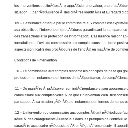
les interventions destinÃ©es Ã » apprÃ©cier une valeur, une procÃ©dure
situation … par rÃ©fÃ©rence Ã des critÃ¨res identifiÃ©s et au regard d’obj
.09 – L’assurance obtenue par le commissaire aux comptes est exprimÃ
aux objectifs de l’intervention (procÃ©dures garantissant la transparence 
des transactions et la protection de l’information). L’assurance raisonnabl
formulation de l’avis du commissaire aux comptes sous une forme positive,
aspects significatifs des procÃ©dures de l’entitÃ© en matiÃ¨re de comme
Conditions de l’intervention
.10 – Le commissaire aux comptes respecte les principes de base qui g
professionnel, notamment en termes d’indÃ©pendance, de compÃ©tence e
.11 – De maniÃ¨re Ã prÃ©server son indÃ©pendance et son apparence 
commissaire aux comptes veille Ã ce que l’intervention WebTrust conser
par rapport Ã sa mission gÃ©nÃ©rale, notamment en termes de temps pa
.12 – L’intervention du commissaire aux comptes Ã©tant pÃ©riodique (au m
liÃ©e Ã des changements Ã©ventuels dans les pratiques de l’entitÃ©, le 
caractÃ¨re accessoire nÃ©cessite d’Ãªtre rÃ©guliÃ¨rement suivi. Il appart