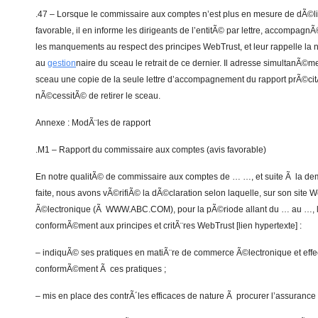
.47 – Lorsque le commissaire aux comptes n’est plus en mesure de dÃ©liv
favorable, il en informe les dirigeants de l’entitÃ© par lettre, accompagnÃ
les manquements au respect des principes WebTrust, et leur rappelle l
au
gestion
naire du sceau le retrait de ce dernier. Il adresse simultanÃ©
sceau une copie de la seule lettre d’accompagnement du rapport prÃ©citÃ©
nÃ©cessitÃ© de retirer le sceau.
Annexe : ModÃ¨les de rapport
.M1 – Rapport du commissaire aux comptes (avis favorable)
En notre qualitÃ© de commissaire aux comptes de … …, et suite Ã la d
faite, nous avons vÃ©rifiÃ© la dÃ©claration selon laquelle, sur son si
Ã©lectronique (Ã WWW.ABC.COM), pour la pÃ©riode allant du … au …, 
conformÃ©ment aux principes et critÃ¨res WebTrust [lien hypertexte] :
– indiquÃ© ses pratiques en matiÃ¨re de commerce Ã©lectronique et eff
conformÃ©ment Ã ces pratiques ;
– mis en place des contrÃ´les efficaces de nature Ã procurer l’assurance 