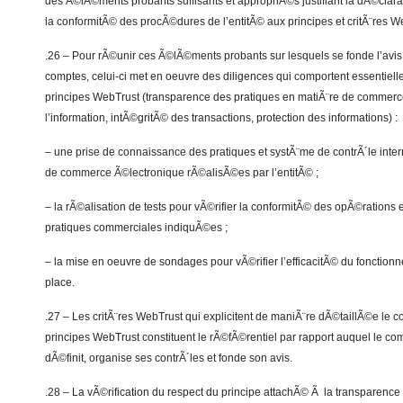
des Ã©lÃ©ments probants suffisants et appropriÃ©s justifiant la dÃ©clarati
la conformitÃ© des procÃ©dures de l’entitÃ© aux principes et critÃ¨res W
.26 – Pour rÃ©unir ces Ã©lÃ©ments probants sur lesquels se fonde l’avi
comptes, celui-ci met en oeuvre des diligences qui comportent essentiel
principes WebTrust (transparence des pratiques en matiÃ¨re de commerce
l’information, intÃ©gritÃ© des transactions, protection des informations) :
– une prise de connaissance des pratiques et systÃ¨me de contrÃ´le inter
de commerce Ã©lectronique rÃ©alisÃ©es par l’entitÃ© ;
– la rÃ©alisation de tests pour vÃ©rifier la conformitÃ© des opÃ©rations 
pratiques commerciales indiquÃ©es ;
– la mise en oeuvre de sondages pour vÃ©rifier l’efficacitÃ© du fonction
place.
.27 – Les critÃ¨res WebTrust qui explicitent de maniÃ¨re dÃ©taillÃ©e le 
principes WebTrust constituent le rÃ©fÃ©rentiel par rapport auquel le c
dÃ©finit, organise ses contrÃ´les et fonde son avis.
.28 – La vÃ©rification du respect du principe attachÃ© Ã la transparence