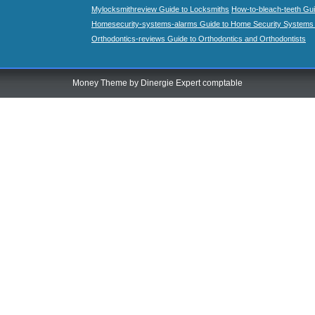
Mylocksmithreview Guide to Locksmiths
How-to-bleach-teeth Gui
Homesecurity-systems-alarms Guide to Home Security Systems
Orthodontics-reviews Guide to Orthodontics and Orthodontists
Money Theme by
Dinergie Expert comptable