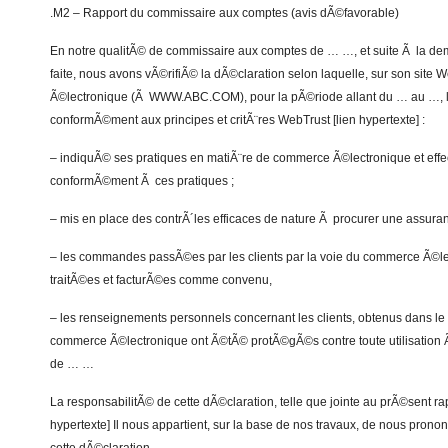
.M2 – Rapport du commissaire aux comptes (avis dÃ©favorable)
En notre qualitÃ© de commissaire aux comptes de … …, et suite Ã la d
faite, nous avons vÃ©rifiÃ© la dÃ©claration selon laquelle, sur son si
Ã©lectronique (Ã WWW.ABC.COM), pour la pÃ©riode allant du … au …, l
conformÃ©ment aux principes et critÃ¨res WebTrust [lien hypertexte] :
– indiquÃ© ses pratiques en matiÃ¨re de commerce Ã©lectronique et eff
conformÃ©ment Ã ces pratiques ;
– mis en place des contrÃ´les efficaces de nature Ã procurer une assura
– les commandes passÃ©es par les clients par la voie du commerce Ã©l
traitÃ©es et facturÃ©es comme convenu,
– les renseignements personnels concernant les clients, obtenus dans l
commerce Ã©lectronique ont Ã©tÃ© protÃ©gÃ©s contre toute utilisation 
de … …
La responsabilitÃ© de cette dÃ©claration, telle que jointe au prÃ©sent r
hypertexte] Il nous appartient, sur la base de nos travaux, de nous prono