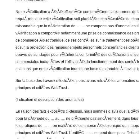
cette dÃ©claration.
Notre vÃ©rification a Ã©tÃ© effectuÃ©e conformÃ©ment aux normes de la 
requiÃ¨rent que cette vÃ©rification soit planifiÃ©e et exÃ©cutÃ©e de man
raisonnable que la dÃ©claration de … … ne comporte pas d’anomalies sig
vÃ©rification a comportÃ© notamment une prise de connaissance des pr
de commerce Ã©lectronique, de ses contrÃ´les sur le traitement des opÃ
et sur la protection des renseignements personnels concernant les clients
oeuvre de sondages pour vÃ©rifier la conformitÃ© des opÃ©rations effec
commerciales indiquÃ©es et l’efficacitÃ© du fonctionnement des contrÃ´l
estimons que notre vÃ©rification fournit une base raisonnable Ã l’avis e
Sur la base des travaux effectuÃ©s, nous avons relevÃ© les anomalies su
principes et critÃ¨res WebTrust :
(Indication et description des anomalies)
En raison des faits exposÃ©s ci-dessus, nous sommes d’avis que la dÃ
pour la pÃ©riode du … au …, ne prÃ©sente pas sincÃ¨rement, dans tous leu
les pratiques de … … en matiÃ¨re de commerce Ã©lectronique qui n’app
principes et critÃ¨res WebTrust. L’entitÃ© … … ne peut donc pas afficher