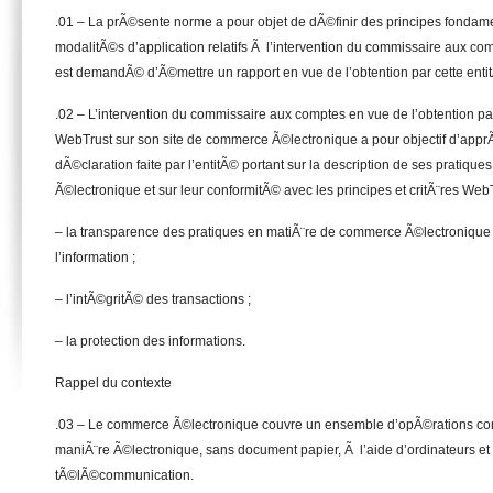
.01 – La prÃ©sente norme a pour objet de dÃ©finir des principes fondame
modalitÃ©s d’application relatifs Ã l’intervention du commissaire aux com
est demandÃ© d’Ã©mettre un rapport en vue de l’obtention par cette ent
.02 – L’intervention du commissaire aux comptes en vue de l’obtention pa
WebTrust sur son site de commerce Ã©lectronique a pour objectif d’apprÃ
dÃ©claration faite par l’entitÃ© portant sur la description de ses pratiq
Ã©lectronique et sur leur conformitÃ© avec les principes et critÃ¨res WebTr
– la transparence des pratiques en matiÃ¨re de commerce Ã©lectronique e
l’information ;
– l’intÃ©gritÃ© des transactions ;
– la protection des informations.
Rappel du contexte
.03 – Le commerce Ã©lectronique couvre un ensemble d’opÃ©rations c
maniÃ¨re Ã©lectronique, sans document papier, Ã l’aide d’ordinateurs e
tÃ©lÃ©communication.