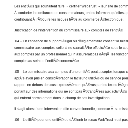
Les entitÃ©s qui souhaitent faire » certifier WebTrust » leur site de com
Ã conforter la confiance des consommateurs, en les informant qu’elles ap
contribuant Ã rÃ©duire les risques liÃ©s au commerce Ã©lectronique.
Justification de l’intervention du commissaire aux comptes de l’entitÃ©
.04 – En l’absence de support lÃ©gal ou rÃ©glementaire confiant la mis
commissaire aux comptes, celle-ci ne saurait Ãªtre effectuÃ©e sous le cou
aux comptes par un professionnel qui n’assurerait pas dÃ©jÃ les foncti
comptes au sein de l’entitÃ© concernÃ©e.
.05 – Le commissaire aux comptes d’une entitÃ© peut accepter, lorsque ce
aprÃ¨s avoir pris en considÃ©ration le facteur d’utilitÃ© ou de service pou
rapport, en dehors des cas expressÃ©ment prÃ©vus par les textes lÃ©g
portant sur des informations qui ne sont pas Ã©trangÃ¨res aux activitÃ©s 
qui entrent normalement dans le champ de ses investigations.
Il s’agit alors d’une intervention dite conventionnelle, connexe Ã sa mis
.06 – L’utilitÃ© pour une entitÃ© de dÃ©tenir le sceau WebTrust n’est pas