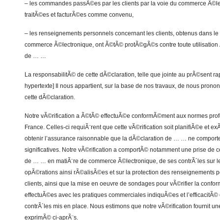
– les commandes passÃ©es par les clients par la voie du commerce Ã©l
traitÃ©es et facturÃ©es comme convenu,
– les renseignements personnels concernant les clients, obtenus dans l
commerce Ã©lectronique, ont Ã©tÃ© protÃ©gÃ©s contre toute utilisation 
de … …
La responsabilitÃ© de cette dÃ©claration, telle que jointe au prÃ©sent r
hypertexte] Il nous appartient, sur la base de nos travaux, de nous prono
cette dÃ©claration.
Notre vÃ©rification a Ã©tÃ© effectuÃ©e conformÃ©ment aux normes prof
France. Celles-ci requiÃ¨rent que cette vÃ©rification soit planifiÃ©e et
obtenir l’assurance raisonnable que la dÃ©claration de … … ne comport
significatives. Notre vÃ©rification a comportÃ© notamment une prise de 
de … … en matiÃ¨re de commerce Ã©lectronique, de ses contrÃ´les sur le
opÃ©rations ainsi rÃ©alisÃ©es et sur la protection des renseignements 
clients, ainsi que la mise en oeuvre de sondages pour vÃ©rifier la conf
effectuÃ©es avec les pratiques commerciales indiquÃ©es et l’efficacitÃ©
contrÃ´les mis en place. Nous estimons que notre vÃ©rification fournit un
exprimÃ© ci-aprÃ¨s.