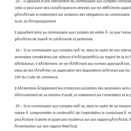
.33 – S’agissant d’une intervention du commissaire aux comptes conne
celle-ci peut avoir des consÃ©quences directes sur les diffÃ©rents aspec
gÃ©nÃ©rale et notamment sur certaines des obligations du commissaire
la loi, et rÃ©ciproquement.
Il appartient ainsi au commissaire aux comptes de veiller Ã ce que l’ense
gÃ©rÃ©es de maniÃ¨re cohÃ©rente et pertinente.
.34 – Si le commissaire aux comptes relÃ¨ve, dans le cadre de son inter
anomalies constitutives par ailleurs d’irrÃ©gularitÃ©s au regard de la loi f
dÃ©lictueux, il dÃ©termine, en se rÃ©fÃ©rant aux normes appropriÃ©es, s’
et/ou de les rÃ©vÃ©ler, en application des dispositions prÃ©vues par les a
240 du Code de commerce.
Il dÃ©termine Ã©galement les incidences possibles des anomalies ainsi 
dÃ©roulement de sa mission d’audit, et notamment sur l’orientation et la pl
.35 – Si le commissaire aux comptes relÃ¨ve, dans le cadre de sa missio
nature Ã compromettre la continuitÃ© de l’exploitation le conduisant Ã m
procÃ©dure d’alerte et ayant une incidence sur son rapport gÃ©nÃ©ral, i
Ã©ventuelles sur son rapport WebTrust.