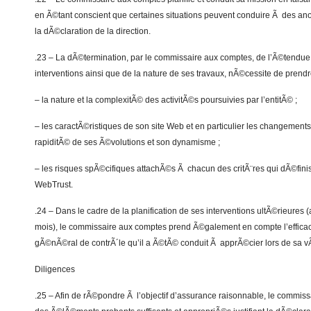
en Ã©tant conscient que certaines situations peuvent conduire Ã des ano
la dÃ©claration de la direction.
.23 – La dÃ©termination, par le commissaire aux comptes, de l’Ã©tendue
interventions ainsi que de la nature de ses travaux, nÃ©cessite de prend
– la nature et la complexitÃ© des activitÃ©s poursuivies par l’entitÃ© ;
– les caractÃ©ristiques de son site Web et en particulier les changements
rapiditÃ© de ses Ã©volutions et son dynamisme ;
– les risques spÃ©cifiques attachÃ©s Ã chacun des critÃ¨res qui dÃ©fini
WebTrust.
.24 – Dans le cadre de la planification de ses interventions ultÃ©rieures (
mois), le commissaire aux comptes prend Ã©galement en compte l’effica
gÃ©nÃ©ral de contrÃ´le qu’il a Ã©tÃ© conduit Ã apprÃ©cier lors de sa vÃ©r
Diligences
.25 – Afin de rÃ©pondre Ã l’objectif d’assurance raisonnable, le commis