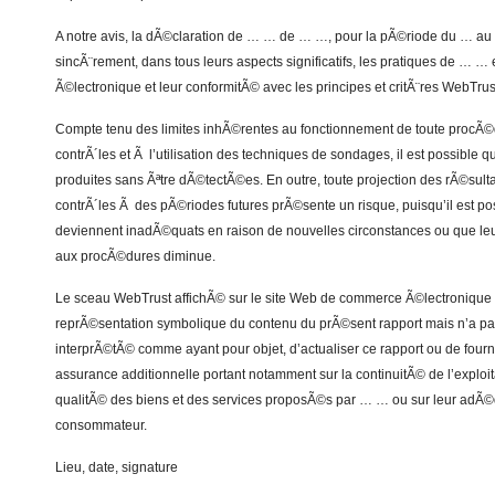
A notre avis, la dÃ©claration de … … de … …, pour la pÃ©riode du … a
sincÃ¨rement, dans tous leurs aspects significatifs, les pratiques de … 
Ã©lectronique et leur conformitÃ© avec les principes et critÃ¨res WebTrus
Compte tenu des limites inhÃ©rentes au fonctionnement de toute procÃ©d
contrÃ´les et Ã l’utilisation des techniques de sondages, il est possible 
produites sans Ãªtre dÃ©tectÃ©es. En outre, toute projection des rÃ©sult
contrÃ´les Ã des pÃ©riodes futures prÃ©sente un risque, puisqu’il est po
deviennent inadÃ©quats en raison de nouvelles circonstances ou que l
aux procÃ©dures diminue.
Le sceau WebTrust affichÃ© sur le site Web de commerce Ã©lectronique 
reprÃ©sentation symbolique du contenu du prÃ©sent rapport mais n’a pas p
interprÃ©tÃ© comme ayant pour objet, d’actualiser ce rapport ou de four
assurance additionnelle portant notamment sur la continuitÃ© de l’exploit
qualitÃ© des biens et des services proposÃ©s par … … ou sur leur adÃ©
consommateur.
Lieu, date, signature