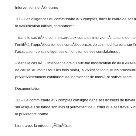
Interventions ultÃ©rieures
.31 – Les diligences du commissaire aux comptes, dans le cadre de ses i
la vÃ©rification initiale, comportent :
– dans le cas oÃ¹ le commissaire aux comptes intervient Ã la suite de mo
l’entitÃ©, l’apprÃ©ciation des consÃ©quences de ces modifications sur l
l’adaptation de ses diligences en fonction de ses constatations ;
– dans le cas oÃ¹ il intervient alors qu’aucune modification ne lui a Ã©tÃ
de cause, au moins tous les trois mois), la vÃ©rification que les procÃ©d
prÃ©cÃ©demment continuent de fonctionner de maniÃ¨re satisfaisante.
Documentation
.32 – Le commissaire aux comptes consigne dans ses dossiers de travai
sur lesquels se fonde son avis et permettant de justifier que ses travaux
la prÃ©sente norme.
Liens avec la mission gÃ©nÃ©rale