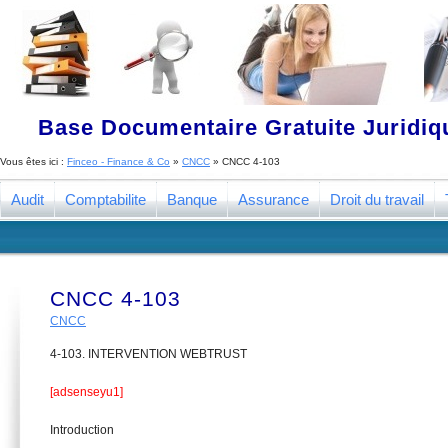
Base Documentaire Gratuite Juridi
Vous êtes ici :
Finceo - Finance & Co
»
CNCC
»
CNCC 4-103
Audit
Comptabilite
Banque
Assurance
Droit du travail
CNCC 4-103
CNCC
4-103. INTERVENTION WEBTRUST
[adsenseyu1]
Introduction