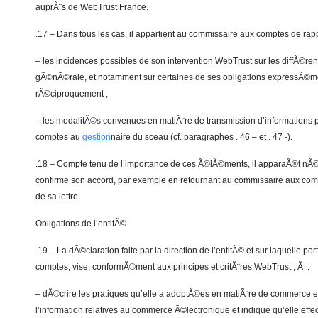
auprÃ¨s de WebTrust France.
.17 – Dans tous les cas, il appartient au commissaire aux comptes de rapp
– les incidences possibles de son intervention WebTrust sur les diffÃ©re
gÃ©nÃ©rale, et notamment sur certaines de ses obligations expressÃ©men
rÃ©ciproquement ;
– les modalitÃ©s convenues en matiÃ¨re de transmission d’informations 
comptes au
gestion
naire du sceau (cf. paragraphes . 46 – et . 47 -).
.18 – Compte tenu de l’importance de ces Ã©lÃ©ments, il apparaÃ®t nÃ©c
confirme son accord, par exemple en retournant au commissaire aux co
de sa lettre.
Obligations de l’entitÃ©
.19 – La dÃ©claration faite par la direction de l’entitÃ© et sur laquelle po
comptes, vise, conformÃ©ment aux principes et critÃ¨res WebTrust , Ã :
– dÃ©crire les pratiques qu’elle a adoptÃ©es en matiÃ¨re de commerce et
l’information relatives au commerce Ã©lectronique et indique qu’elle eff