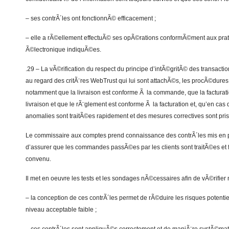
– ses contrÃ´les ont fonctionnÃ© efficacement ;
– elle a rÃ©ellement effectuÃ© ses opÃ©rations conformÃ©ment aux pr
Ã©lectronique indiquÃ©es.
.29 – La vÃ©rification du respect du principe d’intÃ©gritÃ© des transact
au regard des critÃ¨res WebTrust qui lui sont attachÃ©s, les procÃ©dures 
notamment que la livraison est conforme Ã la commande, que la facturat
livraison et que le rÃ¨glement est conforme Ã la facturation et, qu’en cas
anomalies sont traitÃ©es rapidement et des mesures correctives sont pris
Le commissaire aux comptes prend connaissance des contrÃ´les mis en pl
d’assurer que les commandes passÃ©es par les clients sont traitÃ©es e
convenu.
Il met en oeuvre les tests et les sondages nÃ©cessaires afin de vÃ©rifie
– la conception de ces contrÃ´les permet de rÃ©duire les risques potentie
niveau acceptable faible ;