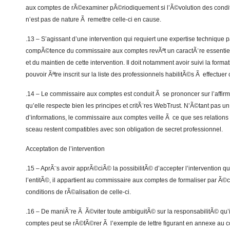
aux comptes de rÃ©examiner pÃ©riodiquement si l’Ã©volution des condit
n’est pas de nature Ã remettre celle-ci en cause.
.13 – S’agissant d’une intervention qui requiert une expertise technique pa
compÃ©tence du commissaire aux comptes revÃªt un caractÃ¨re essentiel
et du maintien de cette intervention. Il doit notamment avoir suivi la for
pouvoir Ãªtre inscrit sur la liste des professionnels habilitÃ©s Ã effectuer c
.14 – Le commissaire aux comptes est conduit Ã se prononcer sur l’affirmat
qu’elle respecte bien les principes et critÃ¨res WebTrust. N’Ã©tant pas un
d’informations, le commissaire aux comptes veille Ã ce que ses relations
sceau restent compatibles avec son obligation de secret professionnel.
Acceptation de l’intervention
.15 – AprÃ¨s avoir apprÃ©ciÃ© la possibilitÃ© d’accepter l’intervention 
l’entitÃ©, il appartient au commissaire aux comptes de formaliser par Ã©cr
conditions de rÃ©alisation de celle-ci.
.16 – De maniÃ¨re Ã Ã©viter toute ambiguitÃ© sur la responsabilitÃ© qu’
comptes peut se rÃ©fÃ©rer Ã l’exemple de lettre figurant en annexe au co