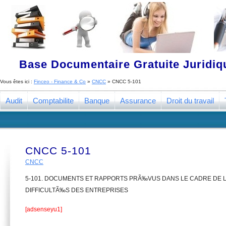
Base Documentaire Gratuite Juridi
Vous êtes ici :
Finceo - Finance & Co
»
CNCC
»
CNCC 5-101
Audit
Comptabilite
Banque
Assurance
Droit du travail
CNCC 5-101
CNCC
5-101. DOCUMENTS ET RAPPORTS PRÃ‰VUS DANS LE CADRE DE 
DIFFICULTÃ‰S DES ENTREPRISES
[adsenseyu1]