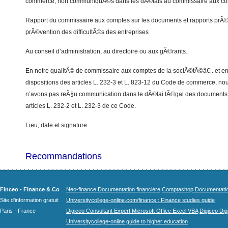
commerce, non communiquÃ©s dans les dÃ©lais au commissaire aux c
Rapport du commissaire aux comptes sur les documents et rapports prÃ©
prÃ©vention des difficultÃ©s des entreprises
Au conseil d’administration, au directoire ou aux gÃ©rants.
En notre qualitÃ© de commissaire aux comptes de la sociÃ©tÃ©â€¦. et en
dispositions des articles L. 232-3 et L. 823-12 du Code de commerce, n
n’avons pas reÃ§u communication dans le dÃ©lai lÃ©gal des documents 
articles L. 232-2 et L. 232-3 de ce Code.
Lieu, date et signature
Recommandations
Finceo - Finance & Co
Neo-finance Documentation financière
Comptashop Documentation 
Site d'information gratuit
Universitycollege-online.com/finance : Finance studies guide
Paris - France
Digiceo Consultant Expert Microsoft Office Excel VBA
Digiceo Digi
Universitycollege-online guide to higher education