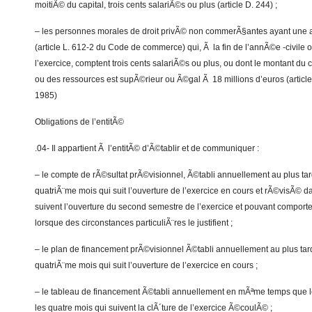
moitiÃ© du capital, trois cents salariÃ©s ou plus (article D. 244) ;
– les personnes morales de droit privÃ© non commerÃ§antes ayant une
(article L. 612-2 du Code de commerce) qui, Ã la fin de l’annÃ©e -civile o
l’exercice, comptent trois cents salariÃ©s ou plus, ou dont le montant du ch
ou des ressources est supÃ©rieur ou Ã©gal Ã 18 millions d’euros (articl
1985)
Obligations de l’entitÃ©
.04- Il appartient Ã l’entitÃ© d’Ã©tablir et de communiquer :
– le compte de rÃ©sultat prÃ©visionnel, Ã©tabli annuellement au plus tar
quatriÃ¨me mois qui suit l’ouverture de l’exercice en cours et rÃ©visÃ© d
suivent l’ouverture du second semestre de l’exercice et pouvant comporte
lorsque des circonstances particuliÃ¨res le justifient ;
– le plan de financement prÃ©visionnel Ã©tabli annuellement au plus tard
quatriÃ¨me mois qui suit l’ouverture de l’exercice en cours ;
– le tableau de financement Ã©tabli annuellement en mÃªme temps que 
les quatre mois qui suivent la clÃ´ture de l’exercice Ã©coulÃ© ;