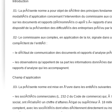
Introduction
.01- La prÃ©sente norme a pour objet de dÃ©finir des principes fondamen
modalitÃ©s d’application concernant l’intervention du commissaire aux co
sur les documents et rapports (dÃ©nommÃ©s ci-aprÃ¨s Â« rapports d’anal
dispositif de la prÃ©vention des difficultÃ©s des entreprises prÃ©vu par
.02- Le commissaire aux comptes, en application de la loi, signale dans 
compÃ©tent de l’entitÃ© :
– le dÃ©faut de communication des documents et rapports d’analyse prÃ©v
– les observations qu’appellent de sa part les informations donnÃ©es da
rapports d’analyse qui les accompagnent.
Champ d’application
.03- La prÃ©sente norme est mise en Å“uvre dans les entitÃ©s suivantes 
– les sociÃ©tÃ©s commerciales (L. 232-2 du Code de commerce) qui, Ã la
social, ont rÃ©alisÃ© un chiffre d’affaires Ã©gal ou supÃ©rieur Ã 18 mill
comptent, avec les sociÃ©tÃ©s dont elles dÃ©tiennent directement ou ind