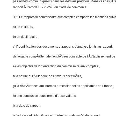
pas Ã©tÃ© communiquÃ©s dans les dÃ©lais prÃ©vus. Dans ces cas, il f
rapport Ã l’article L. 225-240 du Code de commerce.
.16- Le rapport du commissaire aux comptes comporte les mentions suiva
a) un intitulÃ©,
b) un destinataire,
c) l’identification des documents et rapports d’analyse joints au rapport,
d) l’organe compÃ©tent de l’entitÃ© responsable de l’Ã©tablissement de 
e) les objectifs de l’intervention du commissaire aux comptes ,
f) la nature et l’Ã©tendue des travaux effectuÃ©s,
g) la rÃ©fÃ©rence aux normes professionnelles applicables en France ,
h) une conclusion sous forme d’observations,
i) la date du rapport,
j) l’adresse et l’identification du (des) signataires(s) du rapport.