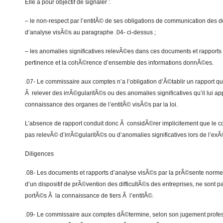
Elle a pour objectif de signaler :
– le non-respect par l’entitÃ© de ses obligations de communication des 
d’analyse visÃ©s au paragraphe .04- ci-dessus ;
– les anomalies significatives relevÃ©es dans ces documents et rapports d
pertinence et la cohÃ©rence d’ensemble des informations donnÃ©es.
.07- Le commissaire aux comptes n’a l’obligation d’Ã©tablir un rapport que
Ã relever des irrÃ©gularitÃ©s ou des anomalies significatives qu’il lui ap
connaissance des organes de l’entitÃ© visÃ©s par la loi.
L’absence de rapport conduit donc Ã considÃ©rer implicitement que le 
pas relevÃ© d’irrÃ©gularitÃ©s ou d’anomalies significatives lors de l’exÃ
Diligences
.08- Les documents et rapports d’analyse visÃ©s par la prÃ©sente norme
d’un dispositif de prÃ©vention des difficultÃ©s des entreprises, ne sont 
portÃ©s Ã la connaissance de tiers Ã l’entitÃ©.
.09- Le commissaire aux comptes dÃ©termine, selon son jugement profes