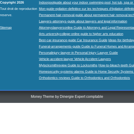
Copyright 2026
Indoorpoolguide about your indoor swimming pool, hot tub, spa or 
Tout droit de reproduction
Mon-guide-epilation-definitive sur les techniques d'épilation définit
reserve.
Permanent-hair-removal-guide about permanent hair removal tec
Lawyers-attorneys-guide about lawyers and legal information
Sitemap
Attorneyslawyersonline Guide to Attorneys and Legal Representa
Arts.universitycollege-online guide to higher arts education
Best-car-insurance-guide Car Insurance Guide
Ideas-for-birthday
Funeral-arrangements-guide Guide to Funeral Homes and Arran
Personalinjury-lawyer-in Personal Injury Lawyer Guide
Vehicle-accident-lawyer Vehicle Accident Lawyers
Mylocksmithreview Guide to Locksmiths
How-to-bleach-teeth Gui
Homesecurity-systems-alarms Guide to Home Security Systems
Orthodontics-reviews Guide to Orthodontics and Orthodontists
Money Theme by
Dinergie Expert comptable