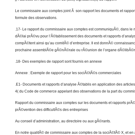
Le commissaire aux comptes joint Ã son rapport les documents et rapports
formule des observations.
.17- Le rapport du commissaire aux comptes est communiquÃ©, dans le moi
dÃ©lai prÃ©vu pour l’Ã©tablissement des documents et rapports d’analyse
compÃ©tent ainsi qu’au comitÃ© d’entreprise. Il est donnÃ© connaissanc
prochaine assemblÃ©e gÃ©nÃ©rale ou rÃ©union de l’organe dÃ©libÃ©r
.18- Des exemples de rapport sont fournis en annexe
Annexe : Exemple de rapport pour les sociÃ©tÃ©s commerciales
.E1- Documents et rapports d’analyse Ã©tablis en application des articles 
4( du Code de commerce appelant des observations de la part du commi
Rapport du commissaire aux comptes sur les documents et rapports prÃ©
prÃ©vention des difficultÃ©s des entreprises
Au conseil d’administration, au directoire ou aux gÃ©rants.
En notre qualitÃ© de commissaire aux comptes de la sociÃ©tÃ© X, et en a