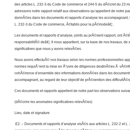
des articles L. 232-3 du Code de commerce et 244-5 du dÃ©cret du 23 m
adressons notre rapport relatif aux observations qu’appellent de notre par
donnÃ©es dans les documents et rapports d’analyse les accompagnant, vi
L. 232-3 du Code de commerce, Ã©tablis pour la pÃ©riodeâ€¦ .
Les documents et rapports d’analyse, joints au prÃ©sent rapport, ont Ã©t
responsabilitÃ© deâ€¦. Il nous appartient, sur la base de nos travaux, de 
significatives que nous y avons relevÃ©es.
Nous avons effectuÃ© nos travaux selon les normes professionnelles app
normes requiÃ¨rent la mise en Å“uvre de diligences destinÃ©es Ã vÃ©rifie
cohÃ©rence d’ensemble des informations donnÃ©es dans les documents e
accompagnant, au regard de leur objectif de prÃ©vention des difficultÃ©s 
Ces documents et rapports appellent de notre part les observations suivan
(dÃ©crire les anomalies significatives relevÃ©es)
Lieu, date et signature
.E2. – Documents et rapports d’analyse visÃ©s aux articles L. 232-2 et L