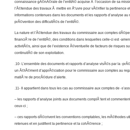
connaissance gÃ©nÃ©rale de l’entitÃ© acquise Ã l’occasion de sa missi
l’Ã©tendue des travaux Ã mettre en Å“uvre pour vÃ©rifier la pertinence 
informations contenues dans les documents et les rapports d’analyse au r
prÃ©vention des difficultÃ©s de l’entitÃ©.
La nature et l’Ã©tendue des travaux du commissaire aux comptes dÃ©pend
financiÃ¨re de l’entitÃ©, des conditions dans lesquelles celle-ci est -a
activitÃ©s, ainsi que de l’existence Ã©ventuelle de facteurs de risques sus
continuitÃ© de son exploitation.
.10- L’ensemble des documents et rapports d’analyse visÃ©s par la -prÃ
un Ã©lÃ©ment d’apprÃ©ciation pour le commissaire aux comptes au rega
matiÃ¨re de procÃ©dure d’alerte.
.11- Il appartient dans tous les cas au commissaire aux comptes de -s’ass
– les rapports d’analyse joints aux documents complÃ¨tent et commenten
ceux-ci ;
– ces rapports dÃ©crivent les conventions comptables, les mÃ©thodes ut
retenues et en justifient la pertinence et la cohÃ©rence ;