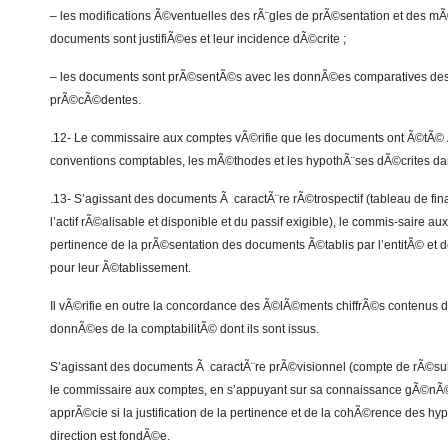
– les modifications Ã©ventuelles des rÃ¨gles de prÃ©sentation et des m
documents sont justifiÃ©es et leur incidence dÃ©crite ;
– les documents sont prÃ©sentÃ©s avec les donnÃ©es comparatives de
prÃ©cÃ©dentes.
.12- Le commissaire aux comptes vÃ©rifie que les documents ont Ã©tÃ© 
conventions comptables, les mÃ©thodes et les hypothÃ¨ses dÃ©crites dan
.13- S’agissant des documents Ã caractÃ¨re rÃ©trospectif (tableau de fin
l’actif rÃ©alisable et disponible et du passif exigible), le commis-saire au
pertinence de la prÃ©sentation des documents Ã©tablis par l’entitÃ© et
pour leur Ã©tablissement.
Il vÃ©rifie en outre la concordance des Ã©lÃ©ments chiffrÃ©s contenus 
donnÃ©es de la comptabilitÃ© dont ils sont issus.
S’agissant des documents Ã caractÃ¨re prÃ©visionnel (compte de rÃ©sult
le commissaire aux comptes, en s’appuyant sur sa connaissance gÃ©nÃ©r
apprÃ©cie si la justification de la pertinence et de la cohÃ©rence des hy
direction est fondÃ©e.