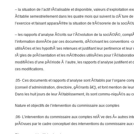
– la situation de l’actif rÃ©alisable et disponible, valeurs d’exploitation ex
Ã©tablie semestriellement dans les quatre mois qui suivent la clÃ´ture 
l’exercice et faisant apparaÃ®tre la situation de trÃ©sorerie de la sociÃ©t
– les rapports d’analyse Ã©crits sur l’Ã©volution de la sociÃ©tÃ©, comp
l’information donnÃ©e par ces documents, dÃ©crivant les conventions -
utilisÃ©es et les hypothÃ¨ses retenues et justifiant leur pertinence et le
rÃ¨gles de prÃ©sentation et les mÃ©thodes utilisÃ©es pour l’Ã©laborati
modifiÃ©es d’une pÃ©riode Ã l’autre, les rapports d’analyse justifient et 
ces modifications.
.05- Ces documents et rapports d’analyse sont Ã©tablis par l’organe com
(conseil d’administration, directoire, gÃ©rants â€¦), et font mention de le
Dans les huit jours de leur Ã©tablissement, ils sont commu-niquÃ©s au 
Nature et objectifs de l’intervention du commissaire aux comptes
.06- L’intervention du commissaire aux comptes relÃ¨ve des Â« autres int
prÃ©vues par le cadre conceptuel des interventions du commissaire aux