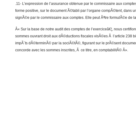
.11- L’expression de l’assurance obtenue par le commissaire aux compte
forme positive, sur le document Ã©tabli par l’organe compÃ©tent, dans un
signÃ©e par le commissaire aux comptes. Elle peut Ãªtre formulÃ©e de la
Â« Sur la base de notre audit des comptes de l’exerciceâ€¦, nous certifio
sommes ouvrant droit aux dÃ©ductions fiscales visÃ©es Ã l’article 238
impÃ´ts dÃ©terminÃ© par la sociÃ©tÃ©, figurant sur le prÃ©sent documen
concorde avec les sommes inscrites, Ã ce titre, en comptabilitÃ© Â».