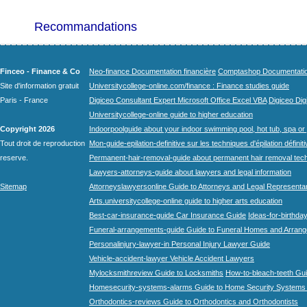
Recommandations
Finceo - Finance & Co
Neo-finance Documentation financière
Comptashop Documentation 
Site d'information gratuit
Universitycollege-online.com/finance : Finance studies guide
Paris - France
Digiceo Consultant Expert Microsoft Office Excel VBA
Digiceo Digi
Universitycollege-online guide to higher education
Copyright 2026
Indoorpoolguide about your indoor swimming pool, hot tub, spa or 
Tout droit de reproduction
Mon-guide-epilation-definitive sur les techniques d'épilation définit
reserve.
Permanent-hair-removal-guide about permanent hair removal tec
Lawyers-attorneys-guide about lawyers and legal information
Sitemap
Attorneyslawyersonline Guide to Attorneys and Legal Representa
Arts.universitycollege-online guide to higher arts education
Best-car-insurance-guide Car Insurance Guide
Ideas-for-birthday
Funeral-arrangements-guide Guide to Funeral Homes and Arran
Personalinjury-lawyer-in Personal Injury Lawyer Guide
Vehicle-accident-lawyer Vehicle Accident Lawyers
Mylocksmithreview Guide to Locksmiths
How-to-bleach-teeth Gui
Homesecurity-systems-alarms Guide to Home Security Systems
Orthodontics-reviews Guide to Orthodontics and Orthodontists