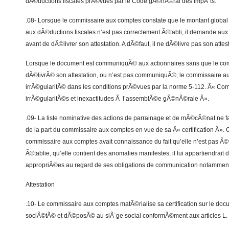
dÃ©ductions fiscales prÃ©vues par le Code gÃ©nÃ©ral des impÃ´ts.
.08- Lorsque le commissaire aux comptes constate que le montant global
aux dÃ©ductions fiscales n’est pas correctement Ã©tabli, il demande aux di
avant de dÃ©livrer son attestation. A dÃ©faut, il ne dÃ©livre pas son attest
Lorsque le document est communiquÃ© aux actionnaires sans que le com
dÃ©livrÃ© son attestation, ou n’est pas communiquÃ©, le commissaire au
irrÃ©gularitÃ© dans les conditions prÃ©vues par la norme 5-112. Â« Co
irrÃ©gularitÃ©s et inexactitudes Ã l’assemblÃ©e gÃ©nÃ©rale Â».
.09- La liste nominative des actions de parrainage et de mÃ©cÃ©nat ne fai
de la part du commissaire aux comptes en vue de sa Â« certification Â». 
commissaire aux comptes avait connaissance du fait qu’elle n’est pas Ã©t
Ã©tablie, qu’elle contient des anomalies manifestes, il lui appartiendrait
appropriÃ©es au regard de ses obligations de communication notamment 
Attestation
.10- Le commissaire aux comptes matÃ©rialise sa certification sur le doc
sociÃ©tÃ© et dÃ©posÃ© au siÃ¨ge social conformÃ©ment aux articles L. 