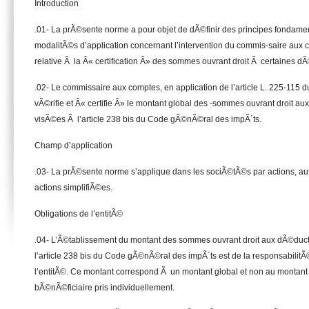
Introduction
.01- La prÃ©sente norme a pour objet de dÃ©finir des principes fondamen
modalitÃ©s d’application concernant l’intervention du commis-saire aux c
relative Ã la Â« certification Â» des sommes ouvrant droit Ã certaines dÃ
.02- Le commissaire aux comptes, en application de l’article L. 225-115
vÃ©rifie et Â« certifie Â» le montant global des -sommes ouvrant droit au
visÃ©es Ã l’article 238 bis du Code gÃ©nÃ©ral des impÃ´ts.
Champ d’application
.03- La prÃ©sente norme s’applique dans les sociÃ©tÃ©s par actions, au
actions simplifiÃ©es.
Obligations de l’entitÃ©
.04- L’Ã©tablissement du montant des sommes ouvrant droit aux dÃ©duct
l’article 238 bis du Code gÃ©nÃ©ral des impÃ´ts est de la responsabilitÃ
l’entitÃ©. Ce montant correspond Ã un montant global et non au monta
bÃ©nÃ©ficiaire pris individuellement.