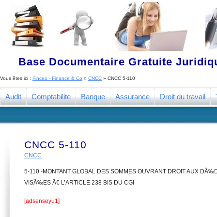
Base Documentaire Gratuite Juridi
Vous êtes ici :
Finceo - Finance & Co
»
CNCC
»
CNCC 5-110
Audit
Comptabilite
Banque
Assurance
Droit du travail
CNCC 5-110
CNCC
5-110.-MONTANT GLOBAL DES SOMMES OUVRANT DROIT AUX DÃ‰
VISÃ‰ES Ã€ L’ARTICLE 238 BIS DU CGI
[adsenseyu1]