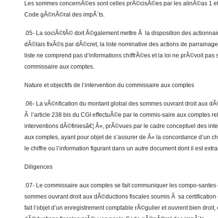
Les sommes concernÃ©es sont celles prÃ©cisÃ©es par les alinÃ©as 1 et 4
Code gÃ©nÃ©ral des impÃ´ts.
.05- La sociÃ©tÃ© doit Ã©galement mettre Ã la disposition des actionnair
dÃ©lais fixÃ©s par dÃ©cret, la liste nominative des actions de parraina
liste ne comprend pas d’informations chiffrÃ©es et la loi ne prÃ©voit pas sa
commissaire aux comptes.
Nature et objectifs de l’intervention du commissaire aux comptes
.06- La vÃ©rification du montant global des sommes ouvrant droit aux dÃ
Ã l’article 238 bis du CGI effectuÃ©e par le commis-saire aux comptes re
interventions dÃ©finiesâ€¦ Â», prÃ©vues par le cadre conceptuel des int
aux comptes, ayant pour objet de s’assurer de Â« la concordance d’un chi
le chiffre ou l’information figurant dans un autre document dont il est extra
Diligences
.07- Le commissaire aux comptes se fait communiquer les compo-santes 
sommes ouvrant droit aux dÃ©ductions fiscales soumis Ã sa certification e
fait l’objet d’un enregistrement comptable rÃ©gulier et ouvrent bien droit,