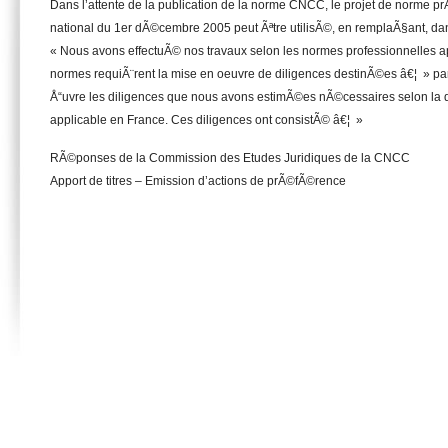
Dans l’attente de la publication de la norme CNCC, le projet de norme 
national du 1er dÃ©cembre 2005 peut Ãªtre utilisÃ©, en remplaÃ§ant, da
« Nous avons effectuÃ© nos travaux selon les normes professionnelles a
normes requiÃ¨rent la mise en oeuvre de diligences destinÃ©es â€¦ » p
Å“uvre les diligences que nous avons estimÃ©es nÃ©cessaires selon la d
applicable en France. Ces diligences ont consistÃ© â€¦ »
RÃ©ponses de la Commission des Etudes Juridiques de la CNCC
Apport de titres – Emission d’actions de prÃ©fÃ©rence