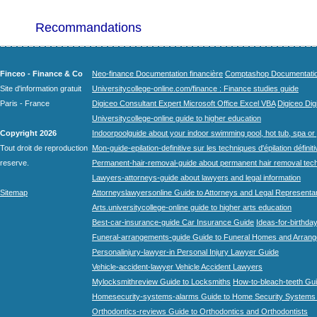
Recommandations
Finceo - Finance & Co
Neo-finance Documentation financière
Comptashop Documentation 
Site d'information gratuit
Universitycollege-online.com/finance : Finance studies guide
Paris - France
Digiceo Consultant Expert Microsoft Office Excel VBA
Digiceo Digi
Universitycollege-online guide to higher education
Copyright 2026
Indoorpoolguide about your indoor swimming pool, hot tub, spa or 
Tout droit de reproduction
Mon-guide-epilation-definitive sur les techniques d'épilation définit
reserve.
Permanent-hair-removal-guide about permanent hair removal tec
Lawyers-attorneys-guide about lawyers and legal information
Sitemap
Attorneyslawyersonline Guide to Attorneys and Legal Representa
Arts.universitycollege-online guide to higher arts education
Best-car-insurance-guide Car Insurance Guide
Ideas-for-birthday
Funeral-arrangements-guide Guide to Funeral Homes and Arran
Personalinjury-lawyer-in Personal Injury Lawyer Guide
Vehicle-accident-lawyer Vehicle Accident Lawyers
Mylocksmithreview Guide to Locksmiths
How-to-bleach-teeth Gui
Homesecurity-systems-alarms Guide to Home Security Systems
Orthodontics-reviews Guide to Orthodontics and Orthodontists