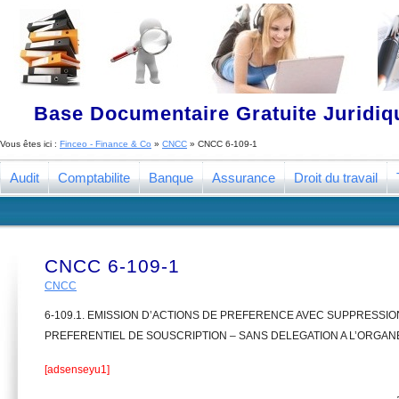
Base Documentaire Gratuite Juridi
Vous êtes ici :
Finceo - Finance & Co
»
CNCC
»
CNCC 6-109-1
Audit
Comptabilite
Banque
Assurance
Droit du travail
CNCC 6-109-1
CNCC
6-109.1. EMISSION D’ACTIONS DE PREFERENCE AVEC SUPPRESSIO
PREFERENTIEL DE SOUSCRIPTION – SANS DELEGATION A L’ORGA
[adsenseyu1]