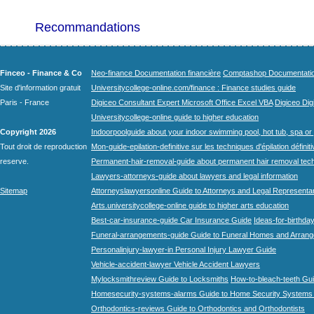
Recommandations
Finceo - Finance & Co
Neo-finance Documentation financière
Comptashop Documentation 
Site d'information gratuit
Universitycollege-online.com/finance : Finance studies guide
Paris - France
Digiceo Consultant Expert Microsoft Office Excel VBA
Digiceo Digi
Universitycollege-online guide to higher education
Copyright 2026
Indoorpoolguide about your indoor swimming pool, hot tub, spa or 
Tout droit de reproduction
Mon-guide-epilation-definitive sur les techniques d'épilation définit
reserve.
Permanent-hair-removal-guide about permanent hair removal tec
Lawyers-attorneys-guide about lawyers and legal information
Sitemap
Attorneyslawyersonline Guide to Attorneys and Legal Representa
Arts.universitycollege-online guide to higher arts education
Best-car-insurance-guide Car Insurance Guide
Ideas-for-birthday
Funeral-arrangements-guide Guide to Funeral Homes and Arran
Personalinjury-lawyer-in Personal Injury Lawyer Guide
Vehicle-accident-lawyer Vehicle Accident Lawyers
Mylocksmithreview Guide to Locksmiths
How-to-bleach-teeth Gui
Homesecurity-systems-alarms Guide to Home Security Systems
Orthodontics-reviews Guide to Orthodontics and Orthodontists