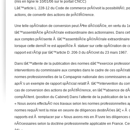
(mis en ligne le 10/01/06 sur le portail CNCC)
Lâ€™article L. 228-12 du Code de commerce prÃ©voit la possibilitÃ©, p
actions, de convertir des actions de prÃ©fÃ©rence.
Une telle opÃ©ration de conversion peut Ãªtre dÃ©cidÃ©e, en vertu du 1er
lâ€™assemblÃ©e gÃ©nÃ©rale extraordinaire des actionnaires. Dans cette
aux comptes prÃ©sente Ã lâ€™assemblÃ©e gÃ©nÃ©rale extraordinaire 
lorsque cette derniÃ¨re est appelÃ©e Ã statuer sur cette opÃ©ration de 
rapport est rÃ©gi par lâ€™article D. 206-3 du dÃ©cret du 23 mars 1967.
Dans lâ€™attente de la publication des normes dâ€™exercice profession
interventions du commissaire aux comptes dans le cadre de ces opÃ©rat
normes professionnelles de la Compagnie nationale des commissaires a
aprÃ¨s un exemple de rapport spÃ©cial relatif Ã lâ€™intervention du c
cas de conversion des actions de prÃ©fÃ©rence, en lâ€™absence de 
compÃ©tent. (position du Cabinet) Dans l’attente de la publication de l
« Nous avons effectuÃ© nos travaux selon les normes professionnelles a
normes requiÃ¨rent la mise en oeuvre de diligences destinÃ©es â€¦ « Â
rapports est Ã remplacer par « Nous avons mis en Å“uvre les diligence
nÃ©cessaires selon la doctrine professionnelle applicable en France. Ce