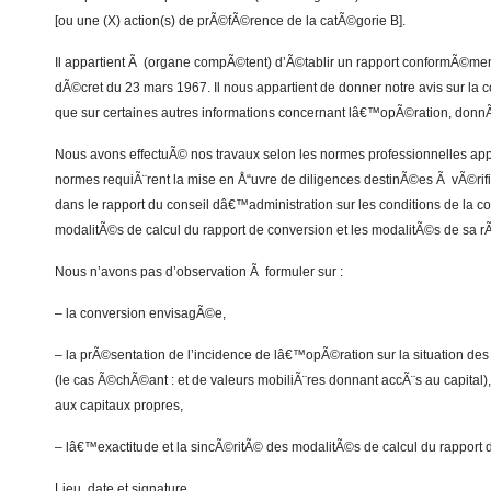
[ou une (X) action(s) de prÃ©fÃ©rence de la catÃ©gorie B].
Il appartient Ã (organe compÃ©tent) d’Ã©tablir un rapport conformÃ©me
dÃ©cret du 23 mars 1967. Il nous appartient de donner notre avis sur la
que sur certaines autres informations concernant lâ€™opÃ©ration, donn
Nous avons effectuÃ© nos travaux selon les normes professionnelles app
normes requiÃ¨rent la mise en Å“uvre de diligences destinÃ©es Ã vÃ©rifie
dans le rapport du conseil dâ€™administration sur les conditions de la 
modalitÃ©s de calcul du rapport de conversion et les modalitÃ©s de sa rÃ
Nous n’avons pas d’observation Ã formuler sur :
– la conversion envisagÃ©e,
– la prÃ©sentation de l’incidence de lâ€™opÃ©ration sur la situation des ti
(le cas Ã©chÃ©ant : et de valeurs mobiliÃ¨res donnant accÃ¨s au capital
aux capitaux propres,
– lâ€™exactitude et la sincÃ©ritÃ© des modalitÃ©s de calcul du rapport 
Lieu, date et signature