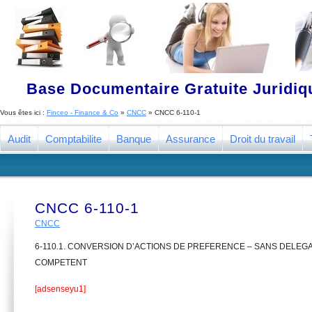
Base Documentaire Gratuite Juridi
Vous êtes ici :
Finceo - Finance & Co
»
CNCC
»
CNCC 6-110-1
Audit
Comptabilite
Banque
Assurance
Droit du travail
CNCC 6-110-1
CNCC
6-110.1. CONVERSION D’ACTIONS DE PREFERENCE – SANS DELEGA
COMPETENT
[adsenseyu1]