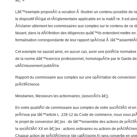
â€¦ »
Lâ€™exemple proposÃ© a vocation Ã illustrer un contenu possible de r
le dispositif lÃ©gal et rÃ©glementaire applicable en la matiÃ¨re. Il est ai
Ã©clairer utilement les commissaires aux comptes sur le contenu de ce dis
faisant, dans la dÃ©finition des diligences quâ€™ils entendent mettre en 
formalisation correspondante de leur rapport spÃ©cial Ã lâ€™assemblÃ
Cet exemple ne saurait ainsi, en aucun cas, avoir une portÃ©e normative 
de la norme dâ€™exercice professionnel, homologuÃ©e par le Garde des
ultÃ©rieurement publiÃ©e.
Rapport du commissaire aux comptes sur une opÃ©ration de conversion
prÃ©fÃ©rence
Mesdames, Messieurs les actionnaires, (associÃ©s â€¦),
En notre qualitÃ© de commissaire aux comptes de votre sociÃ©tÃ© et en
prÃ©vue par lâ€™article L. 228-12 du Code de commerce, nous vous prÃ
le projet de conversion â€¦ [ex : de lâ€™ensemble des actions de prÃ©f
la sociÃ©tÃ© XX en â€¦ [ex : actions ordinaires ou actions de prÃ©fÃ©re
Chaque action de prÃ©fÃ©rence (de catÃ©gorie A) sera convertie en une (