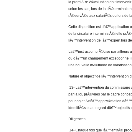
la premiÃ¨re Ã©valuation doit interveni
selon les cas, lors de la dÃ©terminatio
rÃ©servÃ©e aux salariÃ©s ou lors de la
Cette disposition est dâ€™application 
de la circulaire interministÃ©rielle prÃ
lâ€™intervention de lâ€™expert lors de
Lâ€™instruction prÃ©cise par ailleurs
ou dâ€™un changement exceptionnel int
une nouvelle mÃ©thode de valorisation 
Nature et objectif de lâ€™intervention
.13- Lâ€™intervention du commissaire 
par la loi, prÃ©vues par le cadre conce
pour objet Â«lâ€™apprÃ©ciation dâ€™u
identifiÃ©s et au regard dâ€™objectifs 
Diligences
.14- Chaque fois que lâ€™entitÃ© proc