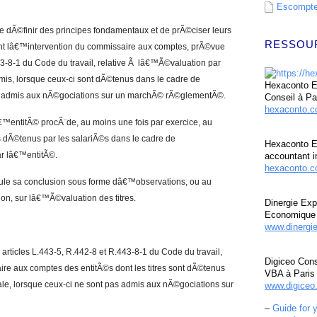
Escompte 
e dÃ©finir des principes fondamentaux et de prÃ©ciser leurs
RESSOU
t lâ€™intervention du commissaire aux comptes, prÃ©vue
443-8-1 du Code du travail, relative Ã lâ€™Ã©valuation par
is, lorsque ceux-ci sont dÃ©tenus dans le cadre de
Hexaconto Ex
s admis aux nÃ©gociations sur un marchÃ© rÃ©glementÃ©.
Conseil à Pa
hexaconto.
™entitÃ© procÃ¨de, au moins une fois par exercice, au
s dÃ©tenus par les salariÃ©s dans le cadre de
Hexaconto E
r lâ€™entitÃ©.
accountant i
hexaconto.c
ormule sa conclusion sous forme dâ€™observations, ou au
, sur lâ€™Ã©valuation des titres.
Dinergie Exp
Economique 
www.dinergi
 articles L.443-5, R.442-8 et R.443-8-1 du Code du travail,
Digiceo Cons
ire aux comptes des entitÃ©s dont les titres sont dÃ©tenus
VBA à Paris
le, lorsque ceux-ci ne sont pas admis aux nÃ©gociations sur
www.digiceo.
–
Guide for 