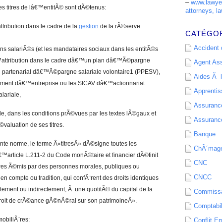
–
www.lawyer
s titres de lâ€™entitÃ© sont dÃ©tenus:
attorneys, la
tribution dans le cadre de la
gestion
de la rÃ©serve
CATÉGO
Accident d
s salariÃ©s (et les mandataires sociaux dans les entitÃ©s
€™attribution dans le cadre dâ€™un plan dâ€™Ã©pargne
Agent As
partenarial dâ€™Ã©pargne salariale volontaire1 (PPESV),
Aides Ã l
ement dâ€™entreprise ou les SICAV dâ€™actionnariat
Apprenti
lariale,
Assurance
e, dans les conditions prÃ©vues par les textes lÃ©gaux et
Assurance
aluation de ses titres.
Banque
nte norme, le terme Â«titresÂ» dÃ©signe toutes les
ChÃ´mag
€™article L.211-2 du Code monÃ©taire et financier dÃ©finit
CNC
tres Ã©mis par des personnes morales, publiques ou
CNCC
 en compte ou tradition, qui confÃ¨rent des droits identiques
tement ou indirectement, Ã une quotitÃ© du capital de la
Commissa
roit de crÃ©ance gÃ©nÃ©ral sur son patrimoineÂ».
Comptabil
obiliÃ¨res:
Conflit E