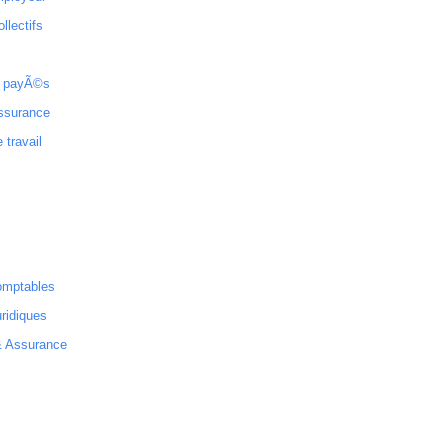
ollectifs
 payÃ©s
ssurance
 travail
omptables
ridiques
& Assurance