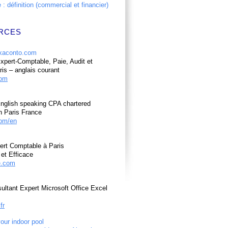
: définition (commercial et financier)
RCES
pert-Comptable, Paie, Audit et
ris – anglais courant
com
nglish speaking CPA chartered
n Paris France
om/en
ert Comptable à Paris
et Efficace
e.com
ultant Expert Microsoft Office Excel
fr
your indoor pool