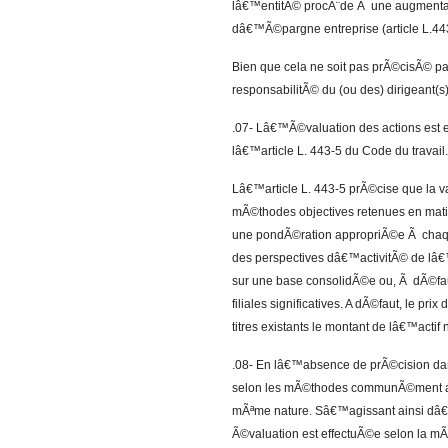
lâ€™entitÃ© procÃ¨de Ã une augmenta
dâ€™Ã©pargne entreprise (article L.443
Bien que cela ne soit pas prÃ©cisÃ© par
responsabilitÃ© du (ou des) dirigeant(s
.07- Lâ€™Ã©valuation des actions est
lâ€™article L. 443-5 du Code du travail.
Lâ€™article L. 443-5 prÃ©cise que la 
mÃ©thodes objectives retenues en mat
une pondÃ©ration appropriÃ©e Ã chaque 
des perspectives dâ€™activitÃ© de lâ€
sur une base consolidÃ©e ou, Ã dÃ©fau
filiales significatives. A dÃ©faut, le p
titres existants le montant de lâ€™acti
.08- En lâ€™absence de prÃ©cision dans
selon les mÃ©thodes communÃ©ment ad
mÃªme nature. Sâ€™agissant ainsi dâ€™o
Ã©valuation est effectuÃ©e selon la 