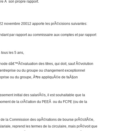
ndre Ã son propre rapport.
du 22 novembre 20012 apporte les prÃ©cisions suivantes:
dant par rapport au commissaire aux comptes et par rapport
tous les 5 ans,
ode dâ€™Ã©valuation des titres, qui doit, sauf Ã©volution
™entreprise ou du groupe ou changement exceptionnel
reprise ou du groupe, Ãªtre appliquÃ©e de faÃ§on
ement initial des salariÃ©s, il est souhaitable que la
 moment de la crÃ©ation du PEEÂ ou du FCPE (ou de la
on de la Commission des opÃ©rations de bourse prÃ©citÃ©e,
ale, reprend les termes de la circulaire, mais prÃ©voit que