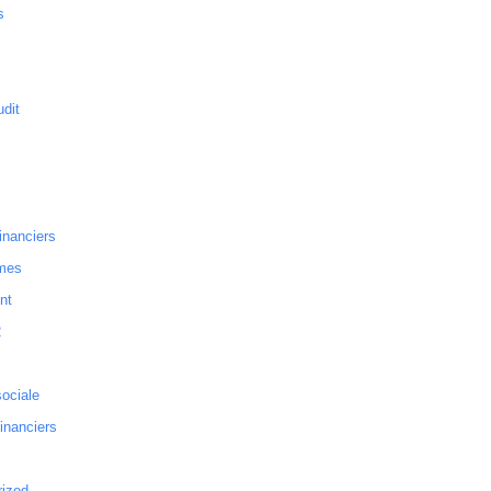
s
dit
inanciers
mes
nt
2
sociale
financiers
rized