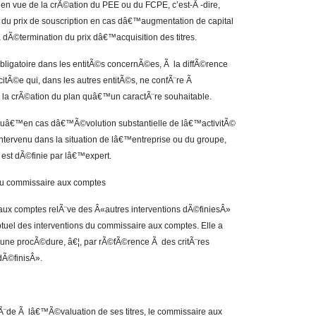
r en vue de la crÃ©ation du PEE ou du FCPE, c’est-Ã -dire,
n du prix de souscription en cas dâ€™augmentation de capital
 dÃ©termination du prix dâ€™acquisition des titres.
obligatoire dans les entitÃ©s concernÃ©es, Ã la diffÃ©rence
©citÃ©e qui, dans les autres entitÃ©s, ne confÃ¨re Ã
 la crÃ©ation du plan quâ€™un caractÃ¨re souhaitable.
 quâ€™en cas dâ€™Ã©volution substantielle de lâ€™activitÃ©
ervenu dans la situation de lâ€™entreprise ou du groupe,
est dÃ©finie par lâ€™expert.
 du commissaire aux comptes
aux comptes relÃ¨ve des Â«autres interventions dÃ©finiesÂ»
ptuel des interventions du commissaire aux comptes. Elle a
ne procÃ©dure, â€¦, par rÃ©fÃ©rence Ã des critÃ¨res
dÃ©finisÂ».
Ã¨de Ã lâ€™Ã©valuation de ses titres, le commissaire aux