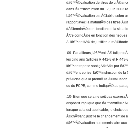
dâ€™Ã©valuation de titres de crÃ©ance
dans lâ€™instruction du 17 juin 2003
Lâ€™Ã©valuation est Ã©tablie selon u
rapport avec la maturitÃ© des titres 
dÃ©terminÃ©e en fonction de la situati
Ãªtre corrigÃ©e en fonction des risques
Ã lâ€™entitÃ© de justifier la mÃ©thode
.09- Par ailleurs, lâ€™entitÃ© fait pr
les cinq ans (articles R.442-8 et R.443-8
lâ€™entreprise sont gÃ©rÃ©s par lâ€
dâ€™entreprise, lâ€™instruction de l
prÃ©cise que la premiÃ¨re Ã©valuation
ou du FCPE, comme indiquÃ© au paragr
.10- Bien que cela ne soit pas expressÃ
dispositif implique que lâ€™entitÃ© dÃ
lorsque cela est applicable, le choix des
Ã©chÃ©ant, justifie le changement de
dâ€™Ã©valuation au commissaire aux co