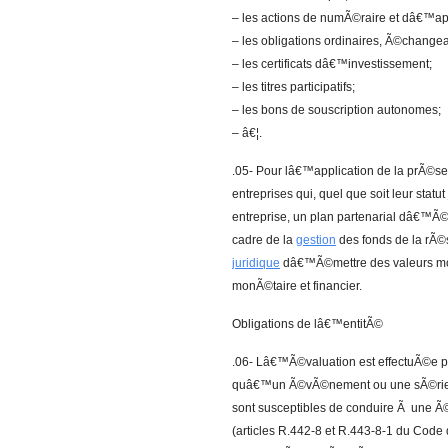
– les actions de numÃ©raire et dâ€™appo
– les obligations ordinaires, Ã©change
– les certificats dâ€™investissement;
– les titres participatifs;
– les bons de souscription autonomes;
– â€¦.
.05- Pour lâ€™application de la prÃ©s
entreprises qui, quel que soit leur statut
entreprise, un plan partenarial dâ€™Ã©p
cadre de la
gestion
des fonds de la rÃ©s
juridique
dâ€™Ã©mettre des valeurs mob
monÃ©taire et financier.
Obligations de lâ€™entitÃ©
.06- Lâ€™Ã©valuation est effectuÃ©e pa
quâ€™un Ã©vÃ©nement ou une sÃ©rie
sont susceptibles de conduire Ã une Ã©v
(articles R.442-8 et R.443-8-1 du Code 