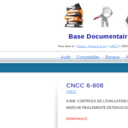
Base Documentaire
Vous êtes ici :
Finceo - Finance & Co
»
CNCC
»
CNCC
Audit
Comptabilite
Banque
A
CNCC 6-808
CNCC
6-808. CONTROLE DE L’EVALUATION
MARCHE REGLEMENTE DETENUS DAN
[adsenseyu1]