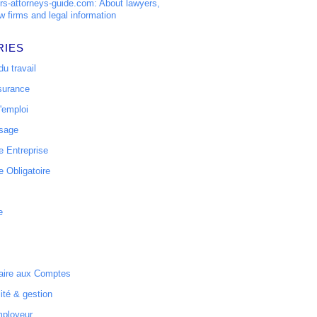
s-attorneys-guide.com: About lawyers,
w firms and legal information
RIES
u travail
surance
'emploi
ssage
 Entreprise
 Obligatoire
e
ire aux Comptes
ité & gestion
mployeur