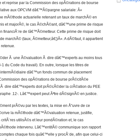
 et reprise par la Commission des opÃ©rations de bourse
 relative aux OPCVM dâ€™Ã©pargne salariale: Â«
ne mÃ©thode actuarielle retenant un taux de marchÃ© en
Ã©mis et majorÃ©, le cas Ã©chÃ©ant, dâ€™une prime de risque
on financiÃ¨re de lâ€™Ã©metteur. Cette prime de risque doit
 de marchÃ© (taux, Ã©metteur,â€¦)Â». A dÃ©faut, il appartient
 retenue.
ocÃ©der Ã une Ã©valuation Ã dire dâ€™experts au moins tous
-1 du Code du travail). En outre, lorsque les titres de
™intermÃ©diaire dâ€™un fonds commun de placement
a Commission des opÃ©rations de bourse prÃ©citÃ©e
 Ã dire dâ€™experts doit prÃ©cÃ©der la crÃ©ation du PEE
aphe .12-. Lâ€™expert peut Ãªtre dÃ©signÃ© en justice.
©ment prÃ©vu par les textes, la mise en Å“uvre de ce
©crive la mÃ©thode dâ€™Ã©valuation retenue, justifie,
 critÃ¨res utilisÃ©s et leur pondÃ©ration et, le cas
 mÃ©thode intervenu. Lâ€™entitÃ© communique son rapport
mptes chaque fois quâ€™elle y procÃ¨de, afin que celui-ci