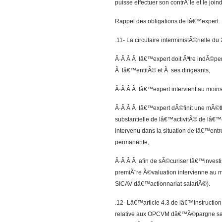
puisse effectuer son contrÃ´le et le joi
Rappel des obligations de lâ€™expert
.11- La circulaire interministÃ©rielle 
Â·Â Â Â lâ€™expert doit Ãªtre indÃ©pen
Ã lâ€™entitÃ© et Ã ses dirigeants,
Â·Â Â Â lâ€™expert intervient au moins 
Â·Â Â Â lâ€™expert dÃ©finit une mÃ©th
substantielle de lâ€™activitÃ© de lâ€
intervenu dans la situation de lâ€™ent
permanente,
Â·Â Â Â afin de sÃ©curiser lâ€™investiss
premiÃ¨re Ã©valuation intervienne au
SICAV dâ€™actionnariat salariÃ©).
.12- Lâ€™article 4.3 de lâ€™instructi
relative aux OPCVM dâ€™Ã©pargne salari