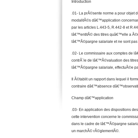
Introduction
.01- La prÃ©sente norme a pour objet d
modalitÃ©s dâ€™application concernan
par les articles L.443-5, R.442-8 et R.
lâ€™entitÃ© des titres quâ€™elle a Ã©m
lâ€™Ã©pargne salariale et ne sont pa
.02- Le commissaire aux comptes de lâ€
contrÃ´le de lâ€™Ã©valuation des titre
lâ€™Ã©pargne salariale, effectuÃ©e pa
Il Ã©tablit un rapport dans lequel il f
contraire dâ€™absence dâ€™observation
Champ dâ€™application
.03- En application des dispositions des
cette intervention concerne le commissa
dans le cadre de lâ€™Ã©pargne salaria
un marchÃ© rÃ©glementÃ©.