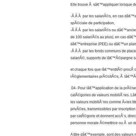
Elle trouve Ã sâ€™appliquer lorsque de
-Â Â Â par les salariÃ©s, en cas dâ€™at
spÃ©ciale de participation,
-Â Â Â par les salariÃ©s ou dâ€™ancien
de 100 salariÃ©s au plus), en cas dâ
dâ€™entreprise (PEE) ou dâ€™un plan 
-Â Â Â par les fonds communs de plac
salariÃ©, supports de lâ€™Ã©pargne sa
et chaque fois que lâ€™entitÃ© procÃ¨d
rÃ©glementaires prÃ©citÃ©s, Ã lâ€™Ã©v
.04- Pour lâ€™application de la prÃ©se
catÃ©gories de valeurs mobiliÃ¨res. Lâ
les valeurs mobiliÃ¨res comme Â«les ti
privÃ©es, transmissibles par inscription
par catÃ©gorie et donnent accÃ¨s, direc
personne morale Ã©mettrice ou Ã un d
A titre dâ€™exemple, sont des valeurs m