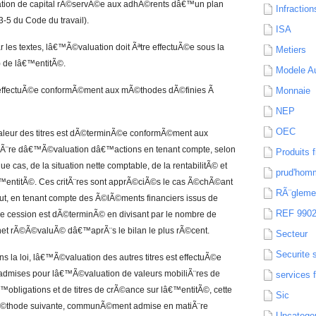
tion de capital rÃ©servÃ©e aux adhÃ©rents dâ€™un plan
Infraction
-5 du Code du travail).
ISA
 les textes, lâ€™Ã©valuation doit Ãªtre effectuÃ©e sous la
Metiers
) de lâ€™entitÃ©.
Modele Au
 effectuÃ©e conformÃ©ment aux mÃ©thodes dÃ©finies Ã
Monnaie
NEP
OEC
valeur des titres est dÃ©terminÃ©e conformÃ©ment aux
iÃ¨re dâ€™Ã©valuation dâ€™actions en tenant compte, selon
Produits f
cas, de la situation nette comptable, de la rentabilitÃ© et
prud'hom
™entitÃ©. Ces critÃ¨res sont apprÃ©ciÃ©s le cas Ã©chÃ©ant
RÃ¨gleme
t, en tenant compte des Ã©lÃ©ments financiers issus de
REF 990
rix de cession est dÃ©terminÃ© en divisant par le nombre de
f net rÃ©Ã©valuÃ© dâ€™aprÃ¨s le bilan le plus rÃ©cent.
Secteur
Securite 
 la loi, lâ€™Ã©valuation des autres titres est effectuÃ©e
mises pour lâ€™Ã©valuation de valeurs mobiliÃ¨res de
services 
bligations et de titres de crÃ©ance sur lâ€™entitÃ©, cette
Sic
mÃ©thode suivante, communÃ©ment admise en matiÃ¨re
Uncatego