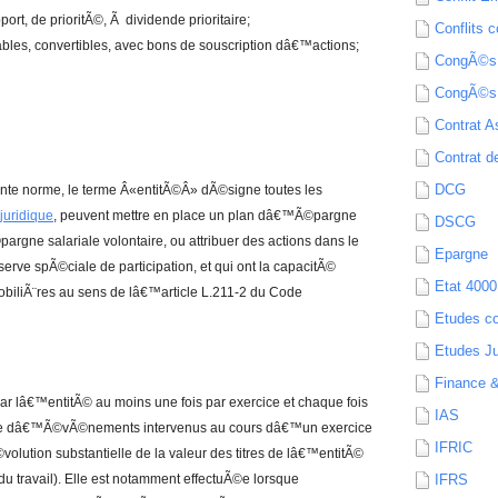
rt, de prioritÃ©, Ã dividende prioritaire;
Conflits c
ables, convertibles, avec bons de souscription dâ€™actions;
CongÃ©s
CongÃ©s
Contrat A
Contrat de
DCG
ente norme, le terme Â«entitÃ©Â» dÃ©signe toutes les
juridique
, peuvent mettre en place un plan dâ€™Ã©pargne
DSCG
argne salariale volontaire, ou attribuer des actions dans le
Epargne
erve spÃ©ciale de participation, et qui ont la capacitÃ©
Etat 4000
iliÃ¨res au sens de lâ€™article L.211-2 du Code
Etudes c
Etudes Ju
Finance 
r lâ€™entitÃ© au moins une fois par exercice et chaque fois
IAS
 dâ€™Ã©vÃ©nements intervenus au cours dâ€™un exercice
IFRIC
olution substantielle de la valeur des titres de lâ€™entitÃ©
du travail). Elle est notamment effectuÃ©e lorsque
IFRS