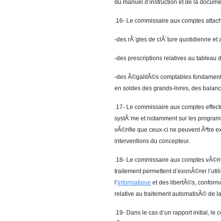
du manuel d’instruction et de la documen
.16- Le commissaire aux comptes attache
-des rÃ¨gles de clÃ´ture quotidienne et 
-des prescriptions relatives au tableau
-des Ã©galitÃ©s comptables fondamenta
en soldes des grands-livres, des balan
.17- Le commissaire aux comptes effect
systÃ¨me et notamment sur les programme
vÃ©rifie que ceux-ci ne peuvent Ãªtre 
interventions du concepteur.
.18- Le commissaire aux comptes vÃ©rifi
traitement permettent d’exonÃ©rer l’uti
l’
informatique
et des libertÃ©s, confor
relative au traitement automatisÃ© de 
.19- Dans le cas d’un rapport initial, l