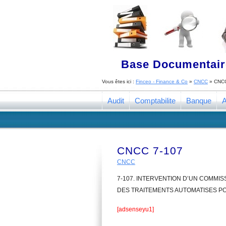
Base Documentaire
Vous êtes ici :
Finceo - Finance & Co
»
CNCC
»
CNCC
Audit
Comptabilite
Banque
A
CNCC 7-107
CNCC
7-107. INTERVENTION D’UN COMMI
DES TRAITEMENTS AUTOMATISES PO
[adsenseyu1]