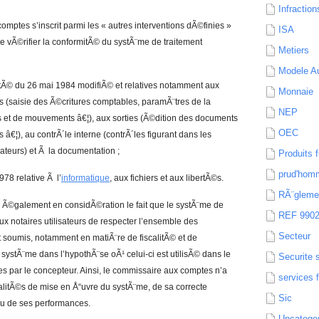
Infraction
omptes s’inscrit parmi les « autres interventions dÃ©finies »
ISA
de vÃ©rifier la conformitÃ© du systÃ¨me de traitement
Metiers
Modele Au
ªtÃ© du 26 mai 1984 modifiÃ© et relatives notamment aux
Monnaie
rs (saisie des Ã©critures comptables, paramÃ¨tres de la
NEP
ns et de mouvements â€¦), aux sorties (Ã©dition des documents
OEC
€¦), au contrÃ´le interne (contrÃ´les figurant dans les
ateurs) et Ã la documentation ;
Produits f
prud'hom
978 relative Ã l’
informatique
, aux fichiers et aux libertÃ©s.
RÃ¨gleme
 Ã©galement en considÃ©ration le fait que le systÃ¨me de
REF 990
ux notaires utilisateurs de respecter l’ensemble des
Secteur
t soumis, notamment en matiÃ¨re de fiscalitÃ© et de
u systÃ¨me dans l’hypothÃ¨se oÃ¹ celui-ci est utilisÃ© dans le
Securite 
ies par le concepteur. Ainsi, le commissaire aux comptes n’a
services 
litÃ©s de mise en Å“uvre du systÃ¨me, de sa correcte
Sic
, ou de ses performances.
Uncatego