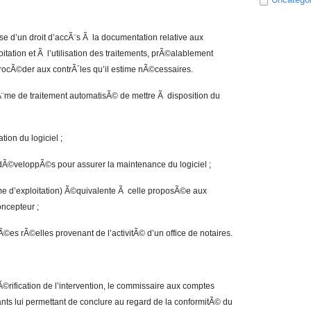
e d’un droit d’accÃ¨s Ã la documentation relative aux
tation et Ã l’utilisation des traitements, prÃ©alablement
procÃ©der aux contrÃ´les qu’il estime nÃ©cessaires.
tÃ¨me de traitement automatisÃ© de mettre Ã disposition du
ion du logiciel ;
s dÃ©veloppÃ©s pour assurer la maintenance du logiciel ;
¨me d’exploitation) Ã©quivalente Ã celle proposÃ©e aux
oncepteur ;
Ã©es rÃ©elles provenant de l’activitÃ© d’un office de notaires.
Ã©rification de l’intervention, le commissaire aux comptes
nts lui permettant de conclure au regard de la conformitÃ© du