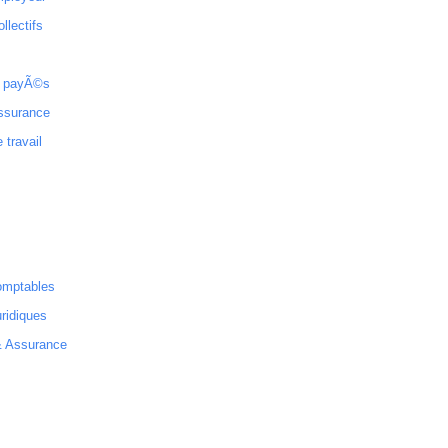
ollectifs
 payÃ©s
ssurance
 travail
omptables
ridiques
& Assurance