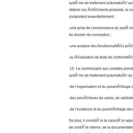
systÃ¨me de traitement automatisÃ© aux
obtenir ces Ã©lÃ©ments probants, le c
comportent essentiellement :
-une prise de connaissance du systÃ¨me
du dossier de conception ;
-une analyse des fonctionnalitÃ©s prÃ©
-la rÃ©alisation de tests de conformi
.15- Le commissaire aux comptes prend
systÃ¨me de traitement automatisÃ© au 
-de l’organisation et du paramÃ©trage d
-des procÃ©dures de saisie, de validati
-de l’existence et du paramÃ©trage de
De plus, il considÃ¨re le caractÃ¨re a
de contrÃ´le interne, de la documentati