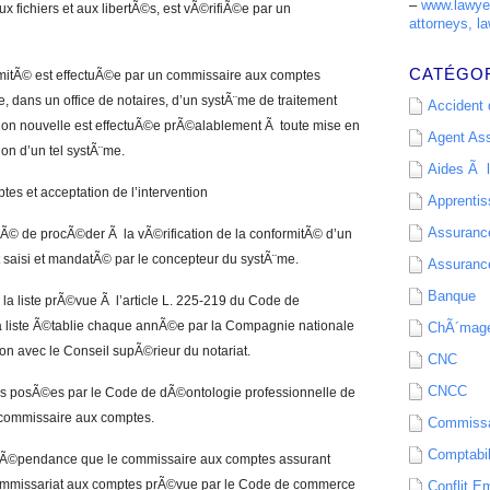
–
www.lawyer
aux fichiers et aux libertÃ©s, est vÃ©rifiÃ©e par un
attorneys, la
CATÉGO
ormitÃ© est effectuÃ©e par un commissaire aux comptes
 dans un office de notaires, d’un systÃ¨me de traitement
Accident d
ion nouvelle est effectuÃ©e prÃ©alablement Ã toute mise en
Agent As
ion d’un tel systÃ¨me.
Aides Ã l
s et acceptation de l’intervention
Apprenti
Assurance
Ã© de procÃ©der Ã la vÃ©rification de la conformitÃ© d’un
 saisi et mandatÃ© par le concepteur du systÃ¨me.
Assurance
Banque
 la liste prÃ©vue Ã l’article L. 225-219 du Code de
 la liste Ã©tablie chaque annÃ©e par la Compagnie nationale
ChÃ´mag
on avec le Conseil supÃ©rieur du notariat.
CNC
CNCC
¨gles posÃ©es par le Code de dÃ©ontologie professionnelle de
 commissaire aux comptes.
Commissa
Comptabil
ndÃ©pendance que le commissaire aux comptes assurant
commissariat aux comptes prÃ©vue par le Code de commerce
Conflit E