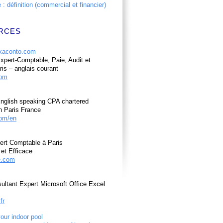
: définition (commercial et financier)
RCES
pert-Comptable, Paie, Audit et
ris – anglais courant
com
nglish speaking CPA chartered
n Paris France
om/en
ert Comptable à Paris
et Efficace
e.com
ultant Expert Microsoft Office Excel
fr
your indoor pool