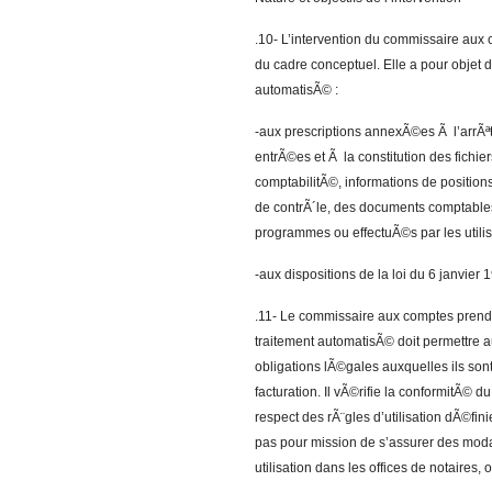
.10- L’intervention du commissaire aux c
du cadre conceptuel. Elle a pour objet 
automatisÃ© :
-aux prescriptions annexÃ©es Ã l’arrÃ
entrÃ©es et Ã la constitution des fichie
comptabilitÃ©, informations de positio
de contrÃ´le, des documents comptables â
programmes ou effectuÃ©s par les utilis
-aux dispositions de la loi du 6 janvier 1
.11- Le commissaire aux comptes prend
traitement automatisÃ© doit permettre a
obligations lÃ©gales auxquelles ils son
facturation. Il vÃ©rifie la conformitÃ© d
respect des rÃ¨gles d’utilisation dÃ©fin
pas pour mission de s’assurer des moda
utilisation dans les offices de notaires