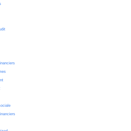
s
dit
inanciers
mes
nt
2
sociale
financiers
rized