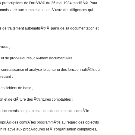
 prescriptions de l’arrÃªtÃ© du 26 mai 1984 modifiÃ©. Pour
ommissaire aux comptes met en Å“uvre des diligences qui
 de traitement automatisÃ© Ã partir de sa documentation et
vues ;
tÃ© et de procÃ©dures, dÃ»ment documentÃ©s.
 connaissance et analyse le contenu des fonctionnalitÃ©s du
regard :
es fichiers de base ;
on et de clÃ´ture des Ã©critures comptables ;
s documents comptables et des documents de contrÃ´le.
ppropriÃ© des contrÃ´les programmÃ©s au regard des objectifs
on relative aux procÃ©dures et Ã l’organisation comptables,