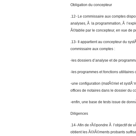
Obligation du concepteur
.12- Le commissaire aux comptes dispos
analyses, Ã la programmation, Ã l’exploi
Ã©tablie par le concepteur, en vue de 
.13- Il appartient au concepteur du sys
commissaire aux comptes :
-les dossiers d’analyse et de programmat
-les programmes et fonctions utilitaire
-une configuration (matÃ©riel et systÃ
offices de notaires dans le dossier du c
-enfin, une base de tests issue de donn
Diligences
.14- Afin de rÃ©pondre Ã l’objectif de v
obtient les Ã©lÃ©ments probants suffisa