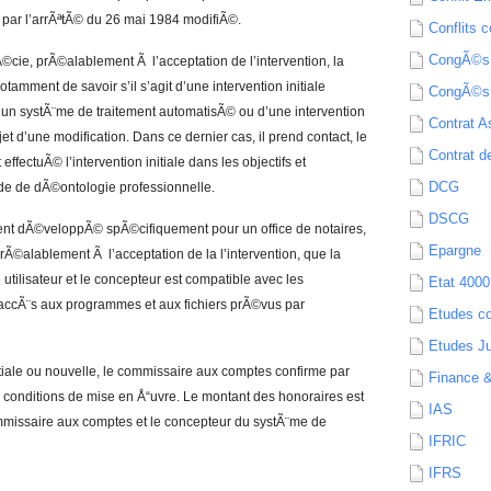
 par l’arrÃªtÃ© du 26 mai 1984 modifiÃ©.
Conflits c
CongÃ©s
cie, prÃ©alablement Ã l’acceptation de l’intervention, la
 notamment de savoir s’il s’agit d’une intervention initiale
CongÃ©s
un systÃ¨me de traitement automatisÃ© ou d’une intervention
Contrat A
jet d’une modification. Dans ce dernier cas, il prend contact, le
Contrat de
fectuÃ© l’intervention initiale dans les objectifs et
DCG
ode de dÃ©ontologie professionnelle.
DSCG
ement dÃ©veloppÃ© spÃ©cifiquement pour un office de notaires,
Epargne
Ã©alablement Ã l’acceptation de la l’intervention, que la
e utilisateur et le concepteur est compatible avec les
Etat 4000
d’accÃ¨s aux programmes et aux fichiers prÃ©vus par
Etudes c
Etudes Ju
nitiale ou nouvelle, le commissaire aux comptes confirme par
Finance 
es conditions de mise en Å“uvre. Le montant des honoraires est
IAS
missaire aux comptes et le concepteur du systÃ¨me de
IFRIC
IFRS