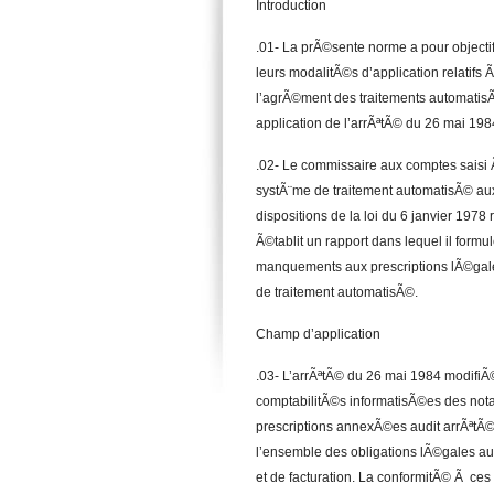
Introduction
.01- La prÃ©sente norme a pour objecti
leurs modalitÃ©s d’application relatifs
l’agrÃ©ment des traitements automatisÃ
application de l’arrÃªtÃ© du 26 mai 198
.02- Le commissaire aux comptes saisi Ã
systÃ¨me de traitement automatisÃ© aux
dispositions de la loi du 6 janvier 1978 r
Ã©tablit un rapport dans lequel il form
manquements aux prescriptions lÃ©gale
de traitement automatisÃ©.
Champ d’application
.03- L’arrÃªtÃ© du 26 mai 1984 modifiÃ
comptabilitÃ©s informatisÃ©es des nota
prescriptions annexÃ©es audit arrÃªtÃ© 
l’ensemble des obligations lÃ©gales au
et de facturation. La conformitÃ© Ã ces 