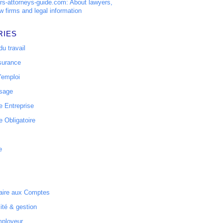
s-attorneys-guide.com: About lawyers,
w firms and legal information
RIES
u travail
surance
'emploi
ssage
 Entreprise
 Obligatoire
e
ire aux Comptes
ité & gestion
mployeur