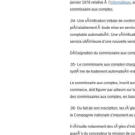
janvier 1978 relative Ã l’
informatique
, 
commissaire aux comptes.
.04- Une vÃ©rification initiale de conf
prÃ©alablement Ã toute mise en service,
comptable automatisÃ©. Une vÃ©rificat
service ultÃ©rieure d’une nouvelle vers
DÃ©signation du commissaire aux compte
.05- Le commissaire aux comptes charg
systÃ¨me de traitement automatisÃ© est
Le commissaire aux comptes, inscrit sur
commerce, doit figurer par ailleurs sur
des commissaires aux comptes, en liais
.06- Du fait de son inscription, les rÃ
la Compagnie nationale s’imposent au
Il rÃ©sulte notamment des rÃ¨gles d’i
auprÃ¨s du concepteur la mission de 