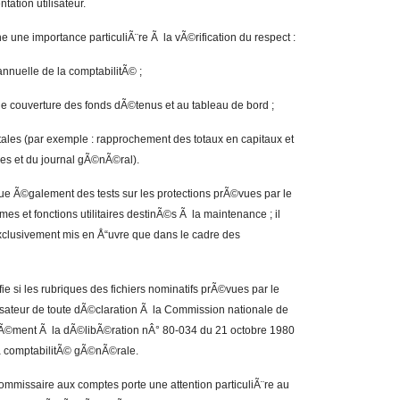
tation utilisateur.
 une importance particuliÃ¨re Ã la vÃ©rification du respect :
annuelle de la comptabilitÃ© ;
 de couverture des fonds dÃ©tenus et au tableau de bord ;
les (par exemple : rapprochement des totaux en capitaux et
ces et du journal gÃ©nÃ©ral).
ue Ã©galement des tests sur les protections prÃ©vues par le
s et fonctions utilitaires destinÃ©s Ã la maintenance ; il
exclusivement mis en Å“uvre que dans le cadre des
e si les rubriques des fichiers nominatifs prÃ©vues par le
lisateur de toute dÃ©claration Ã la Commission nationale de
mÃ©ment Ã la dÃ©libÃ©ration nÂ° 80-034 du 21 octobre 1980
la comptabilitÃ© gÃ©nÃ©rale.
e commissaire aux comptes porte une attention particuliÃ¨re au