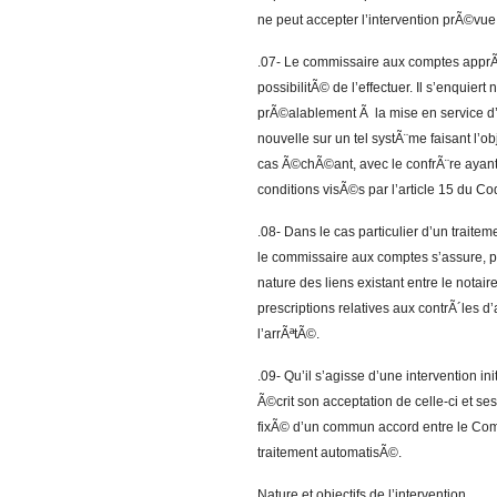
ne peut accepter l’intervention prÃ©vue
.07- Le commissaire aux comptes apprÃ©
possibilitÃ© de l’effectuer. Il s’enquiert
prÃ©alablement Ã la mise en service d’
nouvelle sur un tel systÃ¨me faisant l’ob
cas Ã©chÃ©ant, avec le confrÃ¨re ayant ef
conditions visÃ©s par l’article 15 du C
.08- Dans le cas particulier d’un trait
le commissaire aux comptes s’assure, pr
nature des liens existant entre le notair
prescriptions relatives aux contrÃ´les 
l’arrÃªtÃ©.
.09- Qu’il s’agisse d’une intervention i
Ã©crit son acceptation de celle-ci et s
fixÃ© d’un commun accord entre le Com
traitement automatisÃ©.
Nature et objectifs de l’intervention