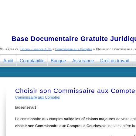
Base Documentaire Gratuite Juridi
Vous êtes ici :
Finceo - Finance & Co
»
Commissaire aux Comptes
»
Choisir son Commissaire au
Audit
Comptabilite
Banque
Assurance
Droit du travail
Choisir son Commissaire aux Compte
Commissaire aux Comptes
[adsenseyu1]
Le commissaire aux comptes
valide les décisions majeures
de votre en
choisir son Commissaire aux Comptes a Courbevoie
, de la manière la