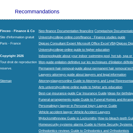
Recommandations
Finceo - Finance & Co
Neo-finance Documentation financière
Comptashop Documentation 
Site d'information gratuit
Universitycollege-online.com/finance : Finance studies guide
Paris - France
Digiceo Consultant Expert Microsoft Office Excel VBA
Digiceo Digi
Universitycollege-online guide to higher education
Copyright 2026
Indoorpoolguide about your indoor swimming pool, hot tub, spa or 
Tout droit de reproduction
Mon-guide-epilation-definitive sur les techniques d'épilation définit
reserve.
Permanent-hair-removal-guide about permanent hair removal tec
Lawyers-attorneys-guide about lawyers and legal information
Sitemap
Attorneyslawyersonline Guide to Attorneys and Legal Representa
Arts.universitycollege-online guide to higher arts education
Best-car-insurance-guide Car Insurance Guide
Ideas-for-birthday
Funeral-arrangements-guide Guide to Funeral Homes and Arran
Personalinjury-lawyer-in Personal Injury Lawyer Guide
Vehicle-accident-lawyer Vehicle Accident Lawyers
Mylocksmithreview Guide to Locksmiths
How-to-bleach-teeth Gui
Homesecurity-systems-alarms Guide to Home Security Systems
Orthodontics-reviews Guide to Orthodontics and Orthodontists