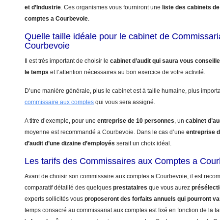
et d’Industrie
. Ces organismes vous fourniront une
liste des cabinets 
comptes a Courbevoie
.
Quelle taille idéale pour le cabinet de Commissar
Courbevoie
Il est très important de choisir le
cabinet d’audit qui saura vous conseill
le temps
et l’attention nécessaires au bon exercice de votre activité.
D’une manière générale, plus le cabinet est à taille humaine, plus import
commissaire aux comptes
qui vous sera assigné.
A titre d’exemple, pour une
entreprise de 10 personnes
, un
cabinet d’au
moyenne est recommandé a Courbevoie. Dans le cas d’une
entreprise 
d’audit d’une dizaine d’employés
serait un choix idéal.
Les tarifs des Commissaires aux Comptes a Cour
Avant de choisir son commissaire aux comptes a Courbevoie, il est reco
comparatif détaillé des quelques
prestataires
que vous aurez
présélect
experts sollicités vous
proposeront des forfaits annuels qui pourront va
temps consacré au commissariat aux comptes est fixé en fonction de la tai