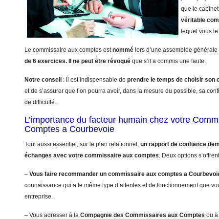
que le cabinet
véritable co
lequel vous le 
Le commissaire aux comptes est
nommé
lors d’une assemblée générale 
de 6 exercices.
Il ne peut être révoqué
que s’il a commis une faute.
Notre conseil
: il est indispensable de
prendre le temps de choisir so
et de s’assurer que l’on pourra avoir, dans la mesure du possible, sa con
de difficulté.
L’importance du facteur humain chez votre Comm
Comptes a Courbevoie
Tout aussi essentiel, sur le plan relationnel,
un rapport de confiance dem
échanges avec votre commissaire aux comptes
. Deux options s’offren
–
Vous faire recommander un commissaire aux comptes a Courbevoi
connaissance qui a le même type d’attentes et de fonctionnement que vo
entreprise.
– Vous adresser à la
Compagnie des Commissaires aux Comptes
ou à