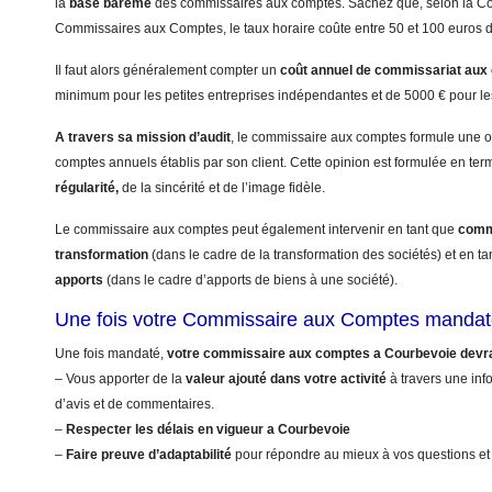
la
base barême
des commissaires aux comptes. Sachez que, selon la 
Commissaires aux Comptes, le taux horaire coûte entre 50 et 100 euros 
Il faut alors généralement compter un
coût annuel
de commissariat aux
minimum pour les petites entreprises indépendantes et de 5000 € pour le
A travers sa mission d’audit
, le commissaire aux comptes formule une op
comptes annuels établis par son client. Cette opinion est formulée en te
régularité,
de la sincérité et de l’image fidèle.
Le commissaire aux comptes peut également intervenir en tant que
commi
transformation
(dans le cadre de la transformation des sociétés) et en t
apports
(dans le cadre d’apports de biens à une société).
Une fois votre Commissaire aux Comptes mandat
Une fois mandaté,
votre commissaire aux comptes a Courbevoie devr
– Vous apporter de la
valeur ajouté dans votre activité
à travers une info
d’avis et de commentaires.
–
Respecter les délais en vigueur a Courbevoie
–
Faire preuve d’adaptabilité
pour répondre au mieux à vos questions et