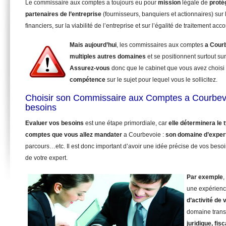
Le commissaire aux comptes a toujours eu pour
mission
légale de
proté
partenaires de l’entreprise
(fournisseurs, banquiers et actionnaires) sur 
financiers, sur la viabilité de l’entreprise et sur l’égalité de traitement ac
Mais aujourd’hui
, les commissaires aux comptes
a Cour
multiples autres domaines
et se positionnent surtout su
Assurez-vous
donc que le cabinet que vous avez choisi
compétence
sur le sujet pour lequel vous le sollicitez.
Choisir son Commissaire aux Comptes a Courbev
besoins
Evaluer vos besoins
est une étape primordiale, car
elle déterminera le
comptes que vous allez mandater
a Courbevoie :
son domaine d’exper
parcours…etc. Il est donc important d’avoir une idée précise de vos beso
de votre expert.
Par exemple
,
une expérienc
d’activité de 
domaine trans
juridique, fisc